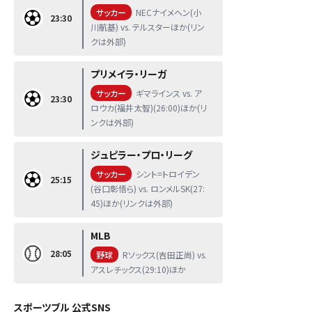
サッカー
NECナイメヘン(小
23:30
川航基) vs. テルスターほか(リン
クは外部)
プリメイラ・リーガ
サッカー
ギマラインス vs. ア
23:30
ロウカ(福井太智)(26:00)ほか(リ
ンクは外部)
ジュピラー・プロ・リーグ
サッカー
シント=トロイデン
25:15
(谷口彰悟ら) vs. ロンメルSK(27:
45)ほか(リンクは外部)
MLB
28:05
野球
Rソックス(吉田正尚) vs.
アスレチックス(29:10)ほか
スポーツブル 公式SNS