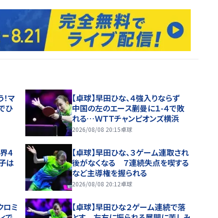
う！マ
【卓球】早田ひな、４強入りならず
でひ
中国の左のエース蒯曼に１-４で敗
れる…ＷＴＴチャンピオンズ横浜
2026/08/08 20:15
卓球
界4
【卓球】早田ひな、３ゲーム連取され
子は
後がなくなる ７連続失点を喫する
など主導権を握られる
2026/08/08 20:12
卓球
クロミ
【卓球】早田ひな２ゲーム連続で落
ィで
とす 左右に振られる展開に苦しみ