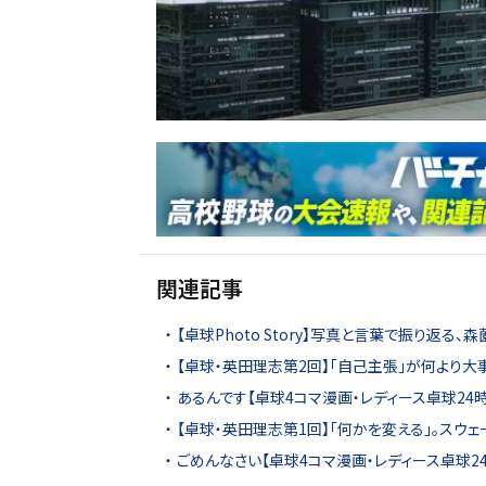
関連記事
【卓球Photo Story】写真と言葉で振り返る
【卓球・英田理志第2回】「自己主張」が何より大
あるんです【卓球4コマ漫画・レディース卓球24時
【卓球・英田理志第1回】「何かを変える」。スウ
ごめんなさい【卓球4コマ漫画・レディース卓球24