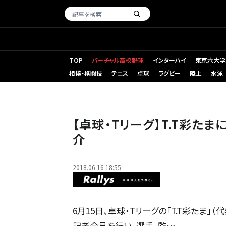
TOP
バーチャル高校野球
インターハイ
東京六大学
相撲・格闘技
テニス
卓球
ラグビー
陸上
水泳
【卓球・Tリーグ】T.T彩た
介
2018.06.16 18:55
6月15日、卓球・Tリーグの「T.T彩たま
記者会見を行い、選手、監…