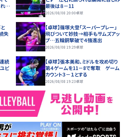
うれし
最後は８－11
2026/08/08 20:00
卓球
落と
【卓球】篠塚大登「スーパープレー」
続失
飛びついて妙技→相手もサムズアッ
プ…五輪銅撃破で４強進出
2026/08/08 19:29
卓球
５連続
【卓球】張本美和、ミドルを攻め切り
・ユビ
第４ゲームを11－8で奪取 ゲーム
カウント３－１とする
2026/08/08 19:23
卓球