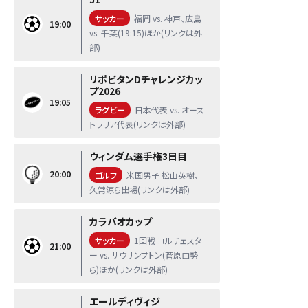
サッカー
福岡 vs. 神戸、広島
19:00
vs. 千葉(19:15)ほか(リンクは外
部)
リポビタンDチャレンジカッ
プ2026
19:05
ラグビー
日本代表 vs. オース
トラリア代表(リンクは外部)
ウィンダム選手権3日目
20:00
ゴルフ
米国男子 松山英樹、
久常涼ら出場(リンクは外部)
カラバオカップ
サッカー
1回戦 コルチェスタ
21:00
ー vs. サウサンプトン(菅原由勢
ら)ほか(リンクは外部)
エールディヴィジ