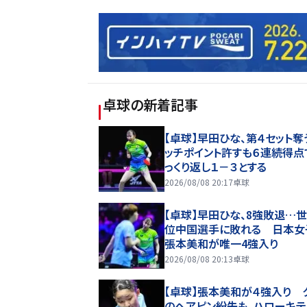
卓球
の新着記事
【卓球】早田ひな、第４セット奪
ッチポイント許すも６連続得点
っくり返し１－３とする
2026/08/08 20:17
卓球
【卓球】早田ひな、8強敗退…世
位中国選手に敗れる 日本女
張本美和が唯一4強入り
2026/08/08 20:13
卓球
【卓球】張本美和が４強入り 
のヘアピン紛失も、ハローキテ