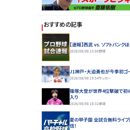
おすすめの記事
【速報】西武 vs. ソフトバンク
2026/08/08 15:00
野球
J1神戸・大迫勇也が今季初ゴ
2026/08/08 19:54
サッカー
篠塚大登が世界4位撃破で初
入り
2026/08/08 18:32
卓球
夏の甲子園 全試合無料ライブ
信！