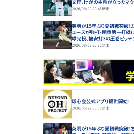
文理、けがの主将が立ったマウ
2026/08/08 20:45
野球
英明が15年ぶり夏初戦突破！
エースが強打・関東第一打線
球完投、被安打3の圧巻ピッチ
【26年夏甲子園】
2026/08/08 20:35
野球
球心会公式アプリ提供開始！
2026/05/27 00:00
野球
英明が15年ぶり夏初戦突破！