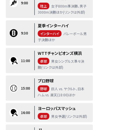
9:00
陸上
女子800m準決勝、男子
3000m決勝ほか(リンクは外部)
夏季インターハイ
9:30
インターハイ
バレーボール男
子決勝ほか
WTTチャンピオンズ横浜
11:00
卓球
男女シングルス準々決
勝(リンクは外部)
プロ野球
15:00
野球
巨人 vs. ヤクルト、日本
ハム vs. 楽天(18:00)ほか
ヨーロッパスマッシュ
16:00
卓球
男女予選(リンクは外部)
J1