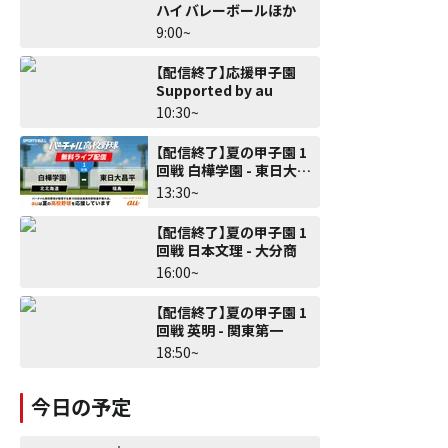
ハイ バレーボールほか
9:00~
【配信終了】応援甲子園
Supported by au
10:30~
【配信終了】夏の甲子園 1
回戦 白樺学園 - 東日大昌
平
13:30~
【配信終了】夏の甲子園 1
回戦 日本文理 - 大分商
16:00~
【配信終了】夏の甲子園 1
回戦 英明 - 関東第一
18:50~
今日の予定