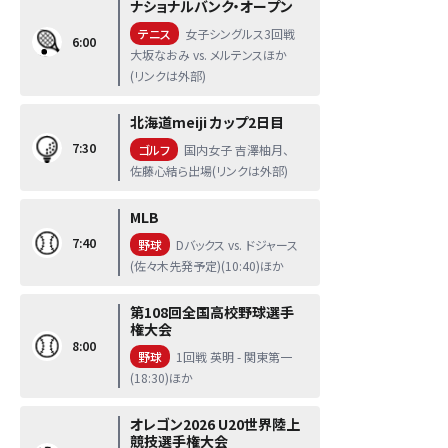
ナショナルバンク・オープン
テニス
女子シングルス3回戦
6:00
大坂なおみ vs. メルテンスほか
(リンクは外部)
北海道meiji カップ2日目
7:30
ゴルフ
国内女子 吉澤柚月、
佐藤心結ら出場(リンクは外部)
MLB
7:40
野球
Dバックス vs. ドジャース
(佐々木先発予定)(10:40)ほか
第108回全国高校野球選手
権大会
8:00
野球
1回戦 英明 - 関東第一
(18:30)ほか
オレゴン2026 U20世界陸上
競技選手権大会