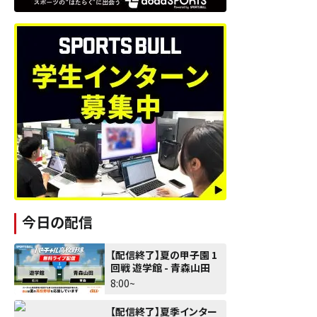
今日の配信
【配信終了】夏の甲子園 1
回戦 遊学館 - 青森山田
8:00~
【配信終了】夏季インター