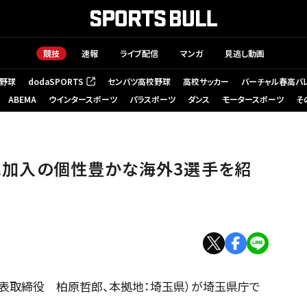
競技
速報
ライブ配信
マンガ
見逃し動画
野球
dodaSPORTS
センバツ高校野球
高校サッカー
バーチャル春高バ
（新しいタブで開く）
ABEMA
ウインタースポーツ
パラスポーツ
ダンス
モータースポーツ
そ
まに加入の個性豊かな海外3選手を紹
」（代表取締役 柏原哲郎、本拠地：埼玉県）が埼玉県庁で