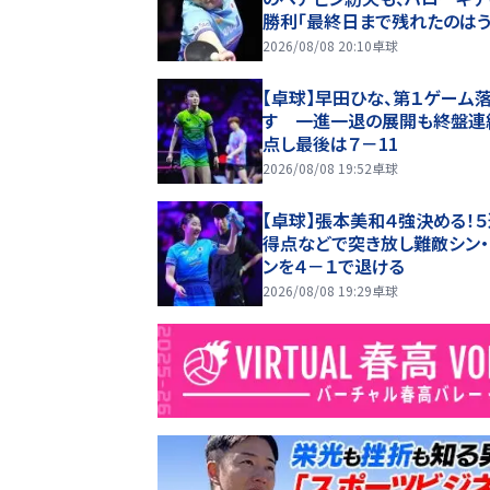
勝利「最終日まで残れたのは
い」準決勝は中国勢と激突
2026/08/08 20:10
卓球
【卓球】早田ひな、第１ゲーム
す 一進一退の展開も終盤連
点し最後は７－11
2026/08/08 19:52
卓球
【卓球】張本美和４強決める！
得点などで突き放し難敵シン
ンを４－１で退ける
2026/08/08 19:29
卓球