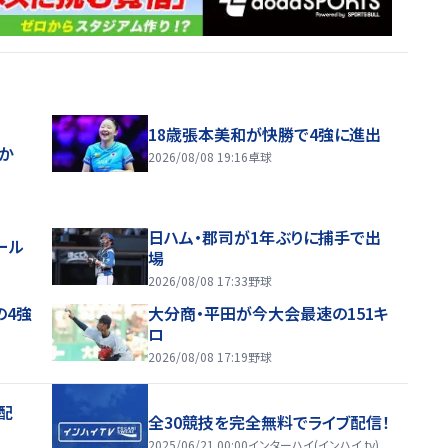
18歳張本美和が快勝で4強に進出
ほか
2026/08/08 19:16
卓球
日ハム・郡司が1年ぶりに捕手で出
ール
場
2026/08/08 17:33
野球
の4強
大分商・平田が今大会最速の151キ
ロ
2026/08/08 17:19
野球
配
全30競技を完全無料でライブ配信！
2025/06/21 00:00
インターハイ(インハイ.tv)