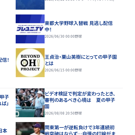
東都大学野球入替戦 見逃し配信
中！
2026/06/30 00:00
野球
王貞治・栗山英樹にとっての甲子園
配信！
とは
2026/06/15 00:00
野球
ビデオ検証で判定が変わったとき、
甲子
審判のあるべき心境は 夏の甲子
れば」
園
2026/08/08 20:50
野球
関東第一が逆転負けで3年連続初
日本
戦突破はならず…自慢の打線がま