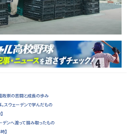
、森薗政崇の苦闘と成長の歩み
事。スウェーデンで学んだもの
】
ェーデンへ渡って掴み取ったもの
時】