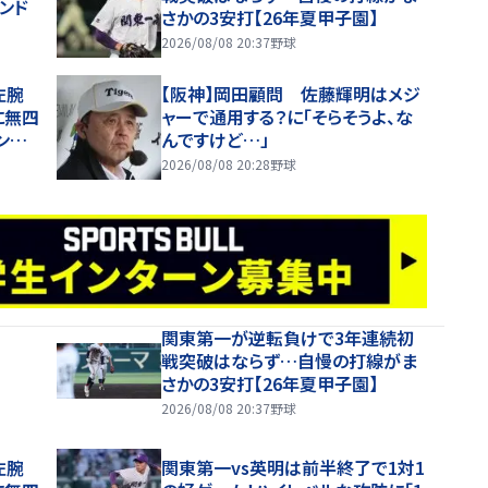
ンド
さかの3安打【26年夏甲子園】
2026/08/08 20:37
野球
左腕
【阪神】岡田顧問 佐藤輝明はメジ
に無四
ャーで通用する？に「そらそうよ、な
ング
んですけど…」
2026/08/08 20:28
野球
関東第一が逆転負けで3年連続初
戦突破はならず…自慢の打線がま
さかの3安打【26年夏甲子園】
2026/08/08 20:37
野球
左腕
関東第一vs英明は前半終了で1対1