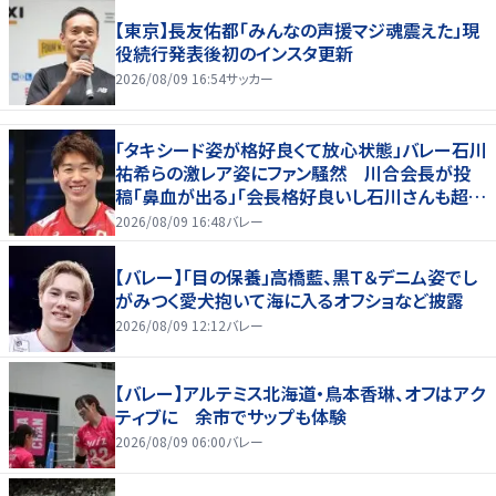
【東京】長友佑都「みんなの声援マジ魂震えた」現
役続行発表後初のインスタ更新
2026/08/09 16:54
サッカー
「タキシード姿が格好良くて放心状態」バレー石川
祐希らの激レア姿にファン騒然 川合会長が投
稿「鼻血が出る」「会長格好良いし石川さんも超格
好いい」
2026/08/09 16:48
バレー
【バレー】「目の保養」高橋藍、黒Ｔ＆デニム姿でし
がみつく愛犬抱いて海に入るオフショなど披露
2026/08/09 12:12
バレー
【バレー】アルテミス北海道・鳥本香琳、オフはアク
ティブに 余市でサップも体験
2026/08/09 06:00
バレー