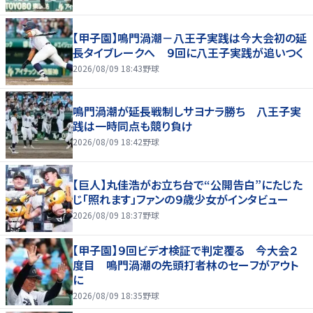
【甲子園】鳴門渦潮－八王子実践は今大会初の延
長タイブレークへ ９回に八王子実践が追いつく
2026/08/09 18:43
野球
鳴門渦潮が延長戦制しサヨナラ勝ち 八王子実
践は一時同点も競り負け
2026/08/09 18:42
野球
【巨人】丸佳浩がお立ち台で“公開告白”にたじた
じ「照れます」ファンの９歳少女がインタビュー
2026/08/09 18:37
野球
【甲子園】９回ビデオ検証で判定覆る 今大会２
度目 鳴門渦潮の先頭打者林のセーフがアウト
に
2026/08/09 18:35
野球