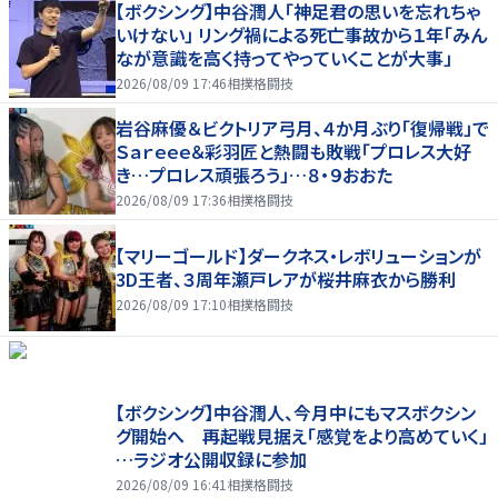
【ボクシング】中谷潤人「神足君の思いを忘れちゃ
いけない」 リング禍による死亡事故から１年「みん
なが意識を高く持ってやっていくことが大事」
2026/08/09 17:46
相撲格闘技
岩谷麻優＆ビクトリア弓月、４か月ぶり「復帰戦」で
Ｓａｒｅｅｅ＆彩羽匠と熱闘も敗戦「プロレス大好
き…プロレス頑張ろう」…８・９おおた
2026/08/09 17:36
相撲格闘技
【マリーゴールド】ダークネス・レボリューションが
3D王者、３周年瀬戸レアが桜井麻衣から勝利
2026/08/09 17:10
相撲格闘技
【ボクシング】中谷潤人、今月中にもマスボクシン
グ開始へ 再起戦見据え「感覚をより高めていく」
…ラジオ公開収録に参加
2026/08/09 16:41
相撲格闘技