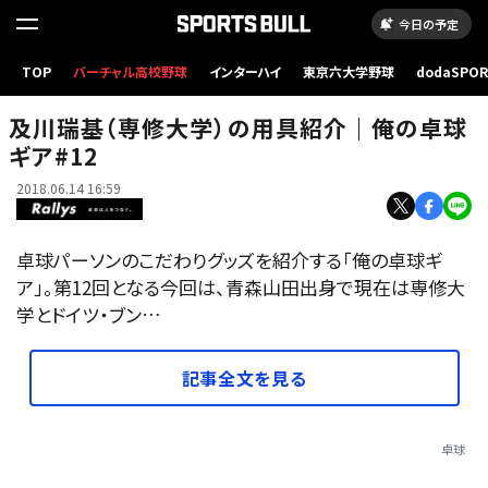
今日の予定
TOP
バーチャル高校野球
インターハイ
東京六大学野球
dodaSPO
及川ギア
（新しいタブ
及川瑞基（専修大学）の用具紹介｜俺の卓球
ギア#12
2018.06.14 16:59
卓球パーソンのこだわりグッズを紹介する「俺の卓球ギ
ア」。第12回となる今回は、青森山田出身で現在は専修大
学とドイツ・ブン…
記事全文を見る
卓球