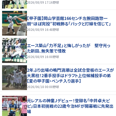
2026/08/09 17:16
野球
【甲子園】岡山学芸館166センチ左腕田路惣一
朗“ほぼ完投”初戦飾る「バックと打線を信じて」
2026/08/09 16:48
野球
エース築山「力不足」と悔しがったが 堅守光っ
た新田、無失策で惜敗
2026/08/09 16:00
野球
2年ぶり出場の鳴門渦潮は全試合登板のエースが
大黒柱！2番手投手はドラフト上位候補投手の弟
【夏の甲子園・ベンチ入り選手】
2026/06/18 00:00
野球
元レアルの神童Ｊデビュー！登録名「中井卓大ピ
ピ」日本初挑戦の22歳今治MFが開幕戦に先発出
場