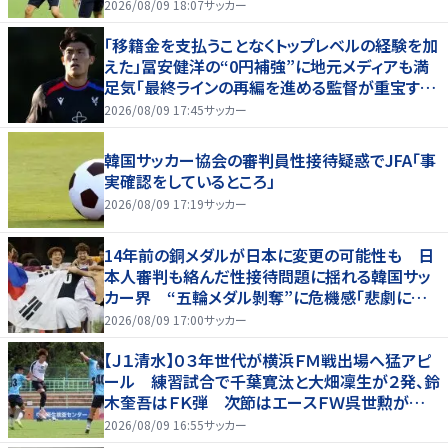
2026/08/09 18:07
サッカー
「移籍金を支払うことなくトップレベルの経験を加
えた」冨安健洋の“0円補強”に地元メディアも満
足気「最終ラインの再編を進める監督が重宝する
柔軟性を備えている」
2026/08/09 17:45
サッカー
韓国サッカー協会の審判員性接待疑惑でJFA「事
実確認をしているところ」
2026/08/09 17:19
サッカー
14年前の銅メダルが日本に変更の可能性も 日
本人審判も絡んだ性接待問題に揺れる韓国サッ
カー界 “五輪メダル剝奪”に危機感「悲劇に見
舞われる」
2026/08/09 17:00
サッカー
【Ｊ１清水】０３年世代が横浜ＦＭ戦出場へ猛アピ
ール 練習試合で千葉寛汰と大畑凜生が２発、鈴
木奎吾はＦＫ弾 次節はエースＦＷ呉世勲が出
場停止
2026/08/09 16:55
サッカー