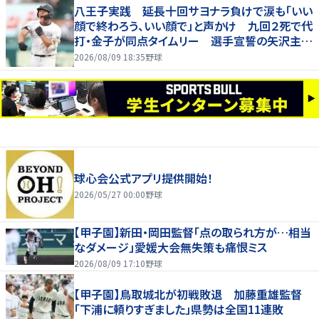
八王子実践 延長十回サヨナラ負けで涙も「いい
顔で終わろう、いい顔で」と声かけ 九回２死で代
打・金子が同点タイムリー 選手宣誓の矢沢主将
は大号泣
2026/08/09 18:35
野球
球心会公式アプリ提供開始！
2026/05/27 00:00
野球
【甲子園】新田・岡田監督「点の取られ方が…相当
なダメージ」愛媛大会無失策も痛恨ミス
2026/08/09 17:10
野球
【甲子園】鳥取城北が初戦敗退 加藤重雄監督
「下浦に頼りすぎました」県勢は全国11連敗