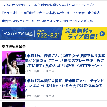
57歳の大ベテラン、チームを4度目Vに導く＜卓球 クロアチアカップ＞
【パラ卓球】日本知的障がい者卓球連盟、年代別オープン大会中止を発表
水谷隼、高校生にエール 「好きな卓球をずっと続けていくことが大事」
卓球
の新着記事
【卓球】石川佳純さん、会場で女子決勝を戦う張本
美和と陳幸同にエール「最高のプレーを楽しみに
しています」 食の大切さも語る…ＷＴＴチャンピオ
ンズ横浜
2026/08/09 18:36
卓球
【卓球】張本美和＆智和、兄妹同時Ｖへ チャンピ
オンズ以上に格付けされる大会では初快挙なる
か
2026/08/09 17:20
卓球