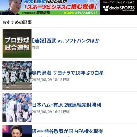
おすすめの記事
【速報】西武 vs. ソフトバンクほか
野球
鳴門渦潮 サヨナラで18年ぶり白星
2026/08/09 18:18
野球
日本ハム・有原 2戦連続完封勝利
2026/08/09 16:21
野球
阪神・熊谷敬宥が国内FA権を取得