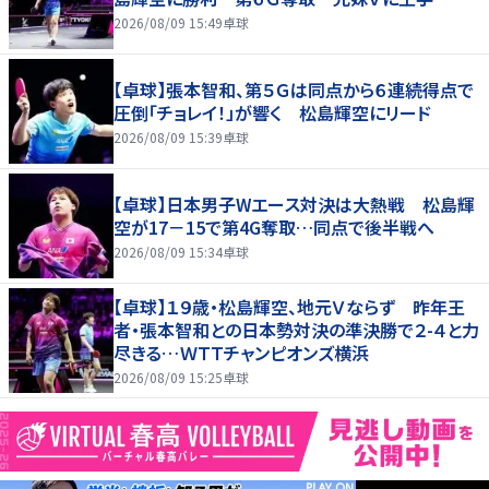
2026/08/09 15:49
卓球
【卓球】張本智和、第５Ｇは同点から６連続得点で
圧倒「チョレイ！」が響く 松島輝空にリード
2026/08/09 15:39
卓球
【卓球】日本男子Wエース対決は大熱戦 松島輝
空が17－15で第4G奪取…同点で後半戦へ
2026/08/09 15:34
卓球
【卓球】１９歳・松島輝空、地元Ｖならず 昨年王
者・張本智和との日本勢対決の準決勝で２-４と力
尽きる…ＷＴＴチャンピオンズ横浜
2026/08/09 15:25
卓球