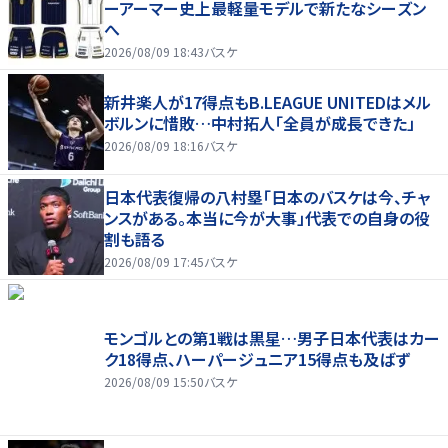
ーアーマー史上最軽量モデルで新たなシーズン
へ
2026/08/09 18:43
バスケ
新井楽人が17得点もB.LEAGUE UNITEDはメル
ボルンに惜敗…中村拓人「全員が成長できた」
2026/08/09 18:16
バスケ
日本代表復帰の八村塁「日本のバスケは今、チャ
ンスがある。本当に今が大事」代表での自身の役
割も語る
2026/08/09 17:45
バスケ
モンゴルとの第1戦は黒星…男子日本代表はカー
ク18得点、ハーパージュニア15得点も及ばず
2026/08/09 15:50
バスケ