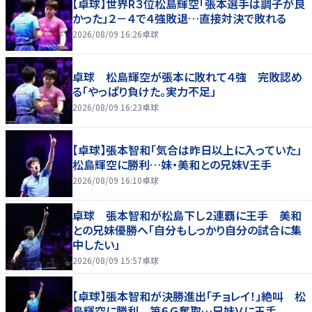
【卓球】世界R３位松島輝空「張本選手は調子が良
かった」２－４で４強敗退…直接対決で敗れる
2026/08/09 16:26
卓球
卓球 松島輝空が張本に敗れて４強 完敗認め
る「やっぱり負けた。実力不足」
2026/08/09 16:23
卓球
【卓球】張本智和「気合は昨日以上に入っていた」
松島輝空に勝利…妹・美和との兄妹V王手
2026/08/09 16:10
卓球
卓球 張本智和が松島下し２連覇に王手 美和
との兄妹優勝へ「自分もしっかり自分の試合に集
中したい」
2026/08/09 15:57
卓球
【卓球】張本智和が決勝進出「チョレイ！」絶叫 松
島輝空に勝利 第６Ｇ奪取…兄妹Ｖに王手