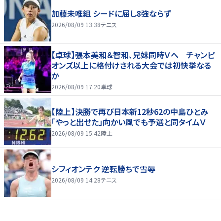
加藤未唯組 シードに屈し8強ならず
2026/08/09 13:38
テニス
【卓球】張本美和＆智和、兄妹同時Ｖへ チャンピ
オンズ以上に格付けされる大会では初快挙なる
か
2026/08/09 17:20
卓球
【陸上】決勝で再び日本新12秒62の中島ひとみ
「やっと出せた」向かい風でも予選と同タイムＶ
2026/08/09 15:42
陸上
シフィオンテク 逆転勝ちで雪辱
2026/08/09 14:28
テニス