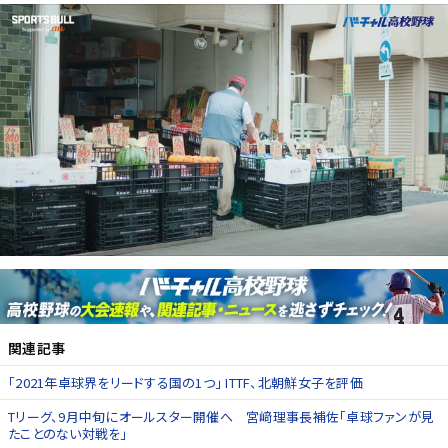
関連記事
「2021年卓球界をリードする国の1つ」 ITTF、北朝鮮女子を評価
Tリーグ、9月中旬にオールスター開催へ 宮﨑理事長補佐「卓球ファンが見
たことのない対戦を」