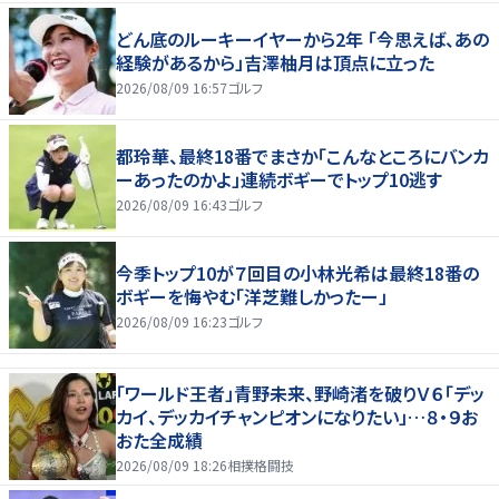
どん底のルーキーイヤーから2年 「今思えば、あの
経験があるから」吉澤柚月は頂点に立った
2026/08/09 16:57
ゴルフ
都玲華、最終18番でまさか「こんなところにバンカ
ーあったのかよ」連続ボギーでトップ10逃す
2026/08/09 16:43
ゴルフ
今季トップ10が７回目の小林光希は最終18番の
ボギーを悔やむ「洋芝難しかったー」
2026/08/09 16:23
ゴルフ
「ワールド王者」青野未来、野崎渚を破りＶ６「デッ
カイ、デッカイチャンピオンになりたい」…８・９お
おた全成績
2026/08/09 18:26
相撲格闘技