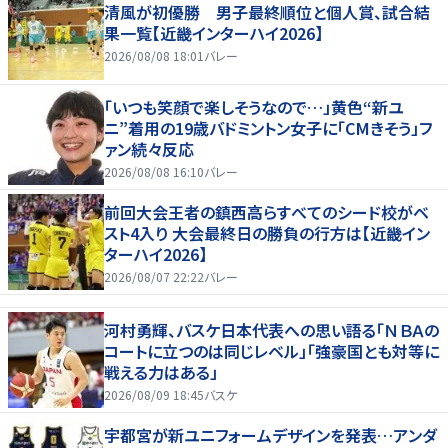
清風が初優勝 男子最終順位と個人賞、試合結
果一覧【近畿インターハイ2026】
2026/08/08 18:01
バレー
「いつも笑顔で楽しそうなので…」黄色“新ユ
ニ”着用の19歳バドミントン女子に「CMきそう」フ
ァン続々反応
2026/08/08 16:10
バレー
前回大会王者の鎮西高らすべてのシード校がベ
スト4入り 大会最終日の勝負の行方は【近畿イン
ターハイ2026】
2026/08/07 22:22
バレー
河村勇輝、バスケ日本代表への思い語る「ＮＢＡの
コートに立つのは同じレベル」「強豪国とも対等に
戦える力はある」
2026/08/09 18:45
バスケ
宇都宮が新ユニフォームデザインを発表…アンダ