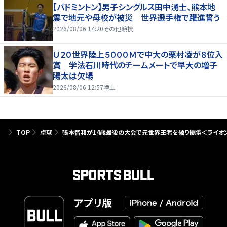
【バドミントン】男子シングルス田中湧士、熊本地
震で地元や母校が被災 世界選手権で躍進誓う
2026/08/06 14:20
その他競技
Ｕ２０世界陸上５０００Ｍで中大の栗村凌が８位入
賞 学法石川時代のチームメートで早大の増子
陽太は欠場
2026/08/06 12:57
陸上
TOP
卓球
張本智和が14歳最後の大会で元世界王者を破り優勝＜ライオン卓
アプリ版