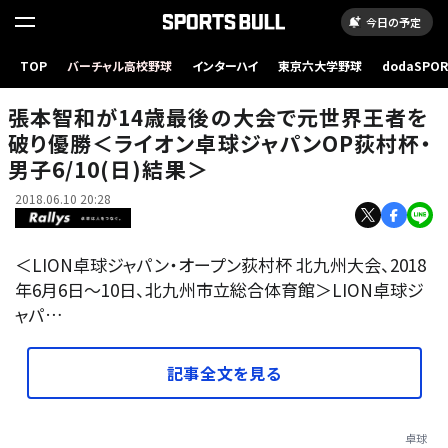
今日の予定
LIONジャパンオープン荻村杯男子シングルスにて優勝した張本智和（JOCエリートアカデミ
TOP
バーチャル高校野球
インターハイ
東京六大学野球
dodaSPO
ー） 写真：千葉格/アフロ
（新しいタブ
張本智和が14歳最後の大会で元世界王者を
破り優勝＜ライオン卓球ジャパンOP荻村杯・
男子6/10(日)結果＞
2018.06.10 20:28
＜LION卓球ジャパン・オープン荻村杯 北九州大会、2018
年6月6日〜10日、北九州市立総合体育館＞LION卓球ジ
ャパ…
記事全文を見る
卓球