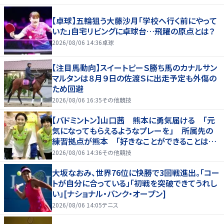
【卓球】五輪狙う大藤沙月「学校へ行く前にやって
いた」自宅リビングに卓球台…飛躍の原点とは？
2026/08/06 14:36
卓球
【注目馬動向】スイートピーＳ勝ち馬のカナルサン
マルタンは８月９日の佐渡Ｓに出走予定も外傷の
ため回避
2026/08/06 16:35
その他競技
【バドミントン】山口茜 熊本に勇気届ける 「元
気になってもらえるようなプレーを」 所属先の
練習拠点が熊本 「好きなことができることは当
たり前じゃない」
2026/08/06 14:36
その他競技
大坂なおみ、世界76位に快勝で3回戦進出。「コー
トが自分に合っている」「初戦を突破できてうれし
い」[ナショナル・バンク・オープン]
2026/08/06 14:05
テニス