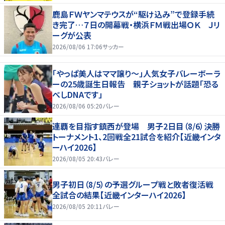
鹿島ＦＷヤンマテウスが“駆け込み”で登録手続
き完了…７日の開幕戦・横浜ＦＭ戦出場ＯＫ Ｊリ
ーグが公表
2026/08/06 17:06
サッカー
「やっぱ美人はママ譲り～」人気女子バレーボーラ
ーの25歳誕生日報告 親子ショットが話題「恐る
べしDNAです」
2026/08/06 05:20
バレー
連覇を目指す鎮西が登場 男子2日目（8/6）決勝
トーナメント1、2回戦全21試合を紹介【近畿インタ
ーハイ2026】
2026/08/05 20:43
バレー
男子初日（8/5）の予選グループ戦と敗者復活戦
全試合の結果【近畿インターハイ2026】
2026/08/05 20:11
バレー