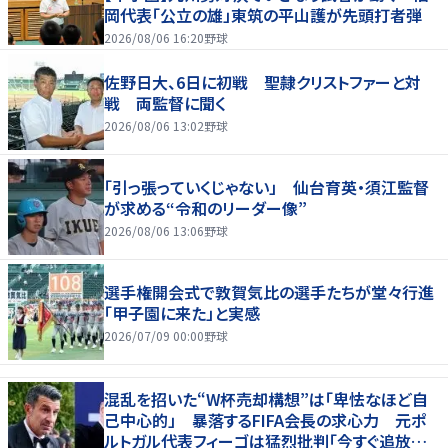
岡代表「公立の雄」東筑の平山護が先頭打者弾
2026/08/06 16:20
野球
佐野日大、6日に初戦 聖隷クリストファーと対
戦 両監督に聞く
2026/08/06 13:02
野球
「引っ張っていくじゃない」 仙台育英・須江監督
が求める“令和のリーダー像”
2026/08/06 13:06
野球
選手権開会式で敦賀気比の選手たちが堂々行進
「甲子園に来た」と実感
2026/07/09 00:00
野球
混乱を招いた“W杯売却構想”は「卑怯なほど自
己中心的」 暴落するFIFA会長の求心力 元ポ
ルトガル代表フィーゴは猛烈批判「今すぐ追放す