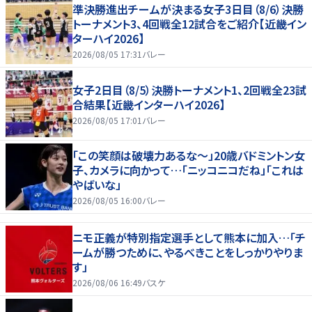
準決勝進出チームが決まる女子3日目（8/6）決勝
トーナメント3、4回戦全12試合をご紹介【近畿イン
ターハイ2026】
2026/08/05 17:31
バレー
女子2日目（8/5）決勝トーナメント1、2回戦全23試
合結果【近畿インターハイ2026】
2026/08/05 17:01
バレー
「この笑顔は破壊力あるな〜」20歳バドミントン女
子、カメラに向かって…「ニッコニコだね」「これは
やばいな」
2026/08/05 16:00
バレー
ニモ正義が特別指定選手として熊本に加入…「チ
ームが勝つために、やるべきことをしっかりやりま
す」
2026/08/06 16:49
バスケ