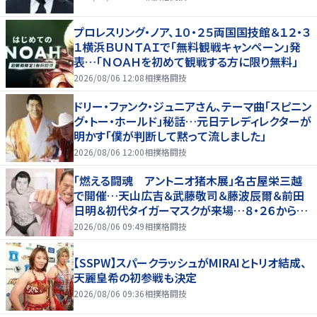
プロレスリング・ノア、１０・２５両国国技館＆１２・３
１横浜ＢＵＮＴＡＩで「無料観戦キャンペーン」発
表…「ＮＯＡＨを初めて観戦する方に限り無料」
2026/08/06 12:08
相撲格闘技
ドリー・ファンク・ジュニアさん、テーマ曲「スピニン
グ・トー・ホールド」秘話…元日テレディレクターが
明かす「僕が判断して黙って流しました」
2026/08/06 12:00
相撲格闘技
「燃える闘魂 アントニオ猪木展」名古屋栄三越
で開催…天山広吉＆武藤敬司＆藤波辰爾＆前田
日明＆初代タイガーマスクが来場…８・２６から９・
７まで
2026/08/06 09:49
相撲格闘技
【SSPW】スパークラッシュがMIRAIとトリオ結成、
天麗皇希の初参戦も決定
2026/08/06 09:36
相撲格闘技