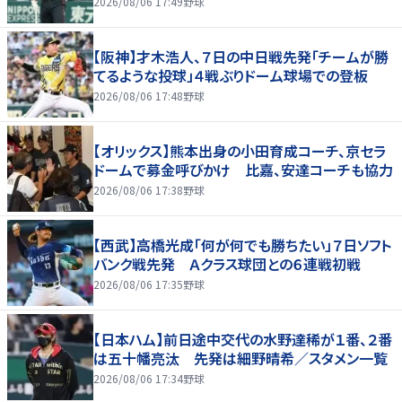
2026/08/06 17:49
野球
【阪神】才木浩人、７日の中日戦先発「チームが勝
てるような投球」４戦ぶりドーム球場での登板
2026/08/06 17:48
野球
【オリックス】熊本出身の小田育成コーチ、京セラ
ドームで募金呼びかけ 比嘉、安達コーチも協力
2026/08/06 17:38
野球
【西武】高橋光成「何が何でも勝ちたい」７日ソフト
バンク戦先発 Ａクラス球団との６連戦初戦
2026/08/06 17:35
野球
【日本ハム】前日途中交代の水野達稀が１番、２番
は五十幡亮汰 先発は細野晴希／スタメン一覧
2026/08/06 17:34
野球