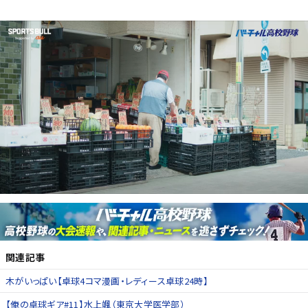
関連記事
木がいっぱい【卓球4コマ漫画・レディース卓球24時】
【俺の卓球ギア#11】水上颯（東京大学医学部）