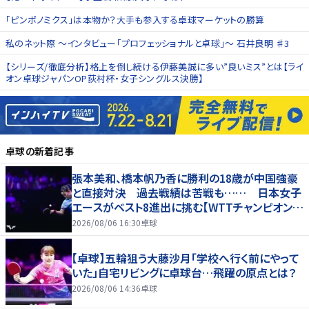
「ピンポノミクス」は本物か？大手も参入する卓球マーケットの勝算
私のネット際 〜インタビュー「プロフェッショナルと卓球」〜 石井良明 ♯3
【シリーズ/徹底分析】格上を倒し続ける伊藤美誠に多い”良いミス”とは【ライ
オン卓球ジャパンOP荻村杯・女子シングルス決勝】
卓球
の新着記事
張本美和、橋本帆乃香に勝利の18歳が中国強豪
と直接対決 過去戦績は苦戦も…… 日本女子
エースがベスト8進出に挑む【WTTチャンピオンズ
横浜2026】
2026/08/06 16:30
卓球
【卓球】五輪狙う大藤沙月「学校へ行く前にやって
いた」自宅リビングに卓球台…飛躍の原点とは？
2026/08/06 14:36
卓球