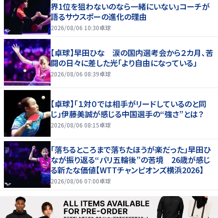
界1位を狙わないのなら一緒にいない」コーチが
語るサウスポーの進化の理由
2026/08/06 10:30
卓球
【卓球】早田ひな 涙の国内選考会から２カ月、苦
闘の日々に差した光「より自由になっている」
2026/08/06 08:39
卓球
【卓球】「１対０では相手がリードしているのと同
じ」伊藤美誠が感じる中国選手の“強さ”とは？
2026/08/06 08:15
卓球
「落ちるところまで落ちたほうが楽だった」早田ひ
なが振り返る“パリ五輪後”の苦境 26歳が感じ
る新たな価値【WTTチャンピオンズ横浜2026】
2026/08/06 07:00
卓球