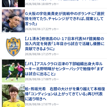
べきだ」
2026/08/06 18:00
サッカー
Ｇ大阪の宇佐美貴史が挑戦中のボランチに「選択
肢を持てたり、チャレンジができれば。提案として
言った」
2026/08/06 17:22
サッカー
【Ｊ１清水】修徳高のＵ-１７日本代表ＭＦ舘美駿の
加入内定を発表「１年目から試合で活躍し優勝に
貢献できるように」
2026/08/06 17:15
サッカー
【ＪＦＬ】アスルクラロ沼津の下部組織出身大卒ル
ーキー北野明暉がセンターバックで勉強中「まず
は試合に出ること」
2026/08/06 17:08
サッカー
柏・熊坂光希 右膝の大けがを乗り越えて本格復
帰「コンディションは上がってきている」再び代表
に返り咲きへ
2026/08/06 17:07
サッカー