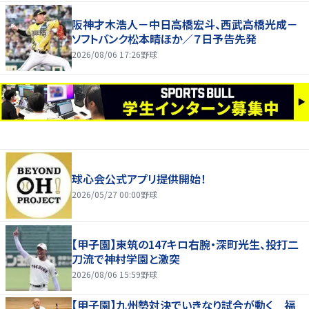
阪神才木浩人－中日高橋宏斗、西武高橋光成－
ソフトバンク松本晴ほか／７日予告先発
2026/08/06 17:26
野球
球心会公式アプリ提供開始！
2026/05/27 00:00
野球
【甲子園】東筑の147キロ右腕・深町光生、投打二
刀流で神村学園と激突
2026/08/06 15:59
野球
【甲子園】九州勢対決でいきなり試合が動く 福