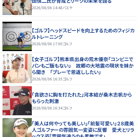
田慎二氏が育成とリーグの未来を語る
2026/08/06 14:48
バスケ
【ゴルフ】ヘッドスピードを向上するためのフィジカ
ルトレーニング
2026/08/06 17:00
ゴルフ
【女子ゴルフ】熊本県出身の荒木優奈「コンビニで
パンもご飯もない」 故郷の大地震の現状を妹か
ら聞き 「プレーで恩返ししたい」
2026/08/06 16:35
ゴルフ
「貪欲さに胸を打たれた」河本結が桑木志帆から
もらった刺激
2026/08/06 16:34
ゴルフ
「美人は何やっても美しい」「前髪可愛い」２８歳美
人ゴルファーの雰囲気一変姿に反響 愛犬とリラ
ックス姿「雰囲気違うのも素敵です」