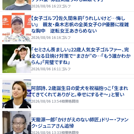
2026/08/06 16:23
ゴルフ
【女子ゴルフ】佐久間朱莉「うれしいけど…悔し
い」 親友・桑木志帆の全英女子ＯＰ優勝に複雑
な胸中 逆転女王あきらめない
2026/08/06 16:16
ゴルフ
「セミさん羨ましい」22歳人気女子ゴルファー、完
全なる日焼け対策で“まさか”の…「もう誰かわか
らん」「完璧ですね」
2026/08/06 16:11
ゴルフ
阿部詩、２歳誕生日の愛犬を祝福抱っこ「生まれ
てきてくれてありがと。幸せにするぞ～」と誓い
2026/08/06 13:54
相撲格闘技
天龍源一郎「かけがえのない師匠」ドリー・ファン
ク・ジュニアさん追悼
2026/08/06 13:33
相撲格闘技