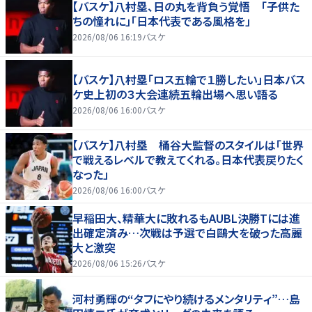
【バスケ】八村塁、日の丸を背負う覚悟 「子供た
ちの憧れに」「日本代表である風格を」
2026/08/06 16:19
バスケ
【バスケ】八村塁「ロス五輪で１勝したい」日本バス
ケ史上初の３大会連続五輪出場へ思い語る
2026/08/06 16:00
バスケ
【バスケ】八村塁 桶谷大監督のスタイルは「世界
で戦えるレベルで教えてくれる。日本代表戻りたく
なった」
2026/08/06 16:00
バスケ
早稲田大、精華大に敗れるもAUBL決勝Tには進
出確定済み…次戦は予選で白鷗大を破った高麗
大と激突
2026/08/06 15:26
バスケ
河村勇輝の“タフにやり続けるメンタリティ”…島