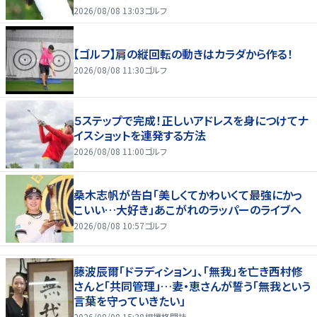
2026/08/08 13:03
ゴルフ
【ゴルフ】肩の縦回転の動きはカラダから作る！
2026/08/08 11:30
ゴルフ
５ステップで完成！正しいアドレスを身につけてナ
イスショットを連発する方法
2026/08/08 11:00
ゴルフ
桑木志帆が告白「美しくてかわいくて最強にかっ
こいい…大好き」あこがれのラッパーのライブへ
2026/08/08 10:57
ゴルフ
藤波辰爾「ドラディション」、「無我」を亡き西村修
さんと「共同管理」…妻・恵さんが誓う「無我という
言葉を守っていきたい」
2026/08/08 15:38
相撲格闘技