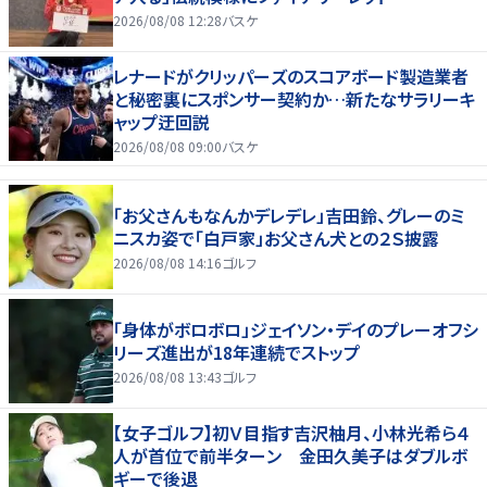
2026/08/08 12:28
バスケ
レナードがクリッパーズのスコアボード製造業者
と秘密裏にスポンサー契約か‬…新たなサラリーキ
ャップ迂回説
2026/08/08 09:00
バスケ
「お父さんもなんかデレデレ」吉田鈴、グレーのミ
ニスカ姿で「白戸家」お父さん犬との２Ｓ披露
2026/08/08 14:16
ゴルフ
「身体がボロボロ」ジェイソン・デイのプレーオフシ
リーズ進出が18年連続でストップ
2026/08/08 13:43
ゴルフ
【女子ゴルフ】初Ｖ目指す吉沢柚月、小林光希ら４
人が首位で前半ターン 金田久美子はダブルボ
ギーで後退