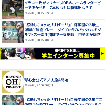
イチロー氏がマリナーズOBのホームランダービ
ーで沸かせる ７本放つも決勝進出ならず
2026/08/08 15:52
野球
「感動しちゃった」「すげー！！」白樺学園の２年生二
遊間が超絶プレー ダイブからのバックハンドグ
ラブトス→素手捕球で一塁送球 甲子園が騒然
2026/08/08 15:48
野球
球心会公式アプリ提供開始！
2026/05/27 00:00
野球
「感動しちゃった」「すげー！！」白樺学園の２年生二
遊間が超絶プレー ダイブからのバックハンドグ