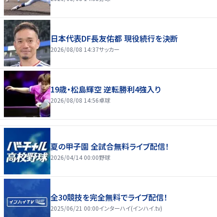
日本代表DF長友佑都 現役続行を決断
2026/08/08 14:37
サッカー
19歳・松島輝空 逆転勝利4強入り
2026/08/08 14:56
卓球
夏の甲子園 全試合無料ライブ配信！
2026/04/14 00:00
野球
全30競技を完全無料でライブ配信！
2025/06/21 00:00
インターハイ(インハイ.tv)