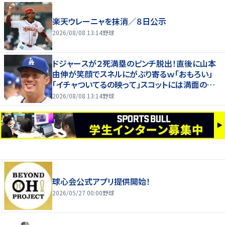
楽天ウレーニャを抹消／８日公示
2026/08/08 13:14
野球
ドジャースが２死満塁のピンチ脱出！直後に山本
由伸が笑顔でスネルにがぶり寄るｗ「おもろい」
「イチャついてるの映って」スコットには満面の笑
みで拍手
2026/08/08 13:14
野球
球心会公式アプリ提供開始！
2026/05/27 00:00
野球