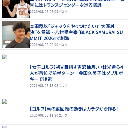
景にはトランスジェンダーを巡る議論
2026/08/08 08:09
バスケ
本田蕗以「ジャックをやっつけたい」“大濠対
決”を意識…八村塁主宰『BLACK SAMURAI SU
MMIT 2026』で刺激
2026/08/08 08:00
バスケ
【女子ゴルフ】初Ｖ目指す吉沢柚月、小林光希ら４
人が首位で前半ターン 金田久美子はダブルボ
ギーで後退
2026/08/08 13:03
ゴルフ
【ゴルフ】肩の縦回転の動きはカラダから作る！
2026/08/08 11:30
ゴルフ