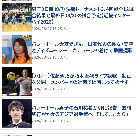
男子3日目（8/7）決勝トーナメント3、4回戦全12試
合結果と最終日（8/8）の試合予定【近畿インター
ハイ2026】
2026/08/07 15:25
バレー
バレーボール大友愛さん 日本代表の長女・美空
とディズニーシー カチューシャ着けて動画撮影
2026/08/07 15:08
バレー
【バレー】佐藤淑乃が乃木坂46ライブ観戦 動画
を公開 メンバーとの対面では固まって話せず
2026/08/07 10:46
バレー
バレーボール男子の石川祐希がVNL報告 五輪
切符がかかるアジア選手権へ「そしてここから」
2026/08/07 10:08
バレー