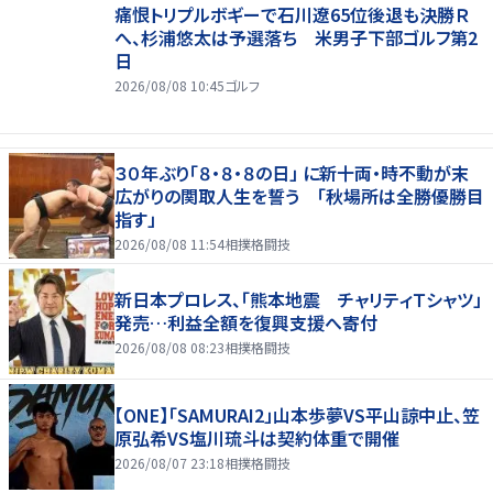
痛恨トリプルボギーで石川遼65位後退も決勝Ｒ
へ、杉浦悠太は予選落ち 米男子下部ゴルフ第2
日
2026/08/08 10:45
ゴルフ
３０年ぶり「８・８・８の日」 に新十両・時不動が末
広がりの関取人生を誓う 「秋場所は全勝優勝目
指す」
2026/08/08 11:54
相撲格闘技
新日本プロレス、「熊本地震 チャリティＴシャツ」
発売…利益全額を復興支援へ寄付
2026/08/08 08:23
相撲格闘技
【ONE】「SAMURAI2」山本歩夢VS平山諒中止、笠
原弘希VS塩川琉斗は契約体重で開催
2026/08/07 23:18
相撲格闘技