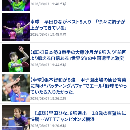
2026/08/07 19:48
卓球
卓球 早田ひながベスト８入り 「徐々に調子が
上がってきている」
2026/08/07 19:48
卓球
【卓球】日本勢３番手の大藤沙月が８強入り「前回
より戦える自信ある」世界5位の中国選手と激突
2026/08/07 19:44
卓球
【卓球】張本智和が８強 甲子園出場の仙台育英
に向け“バッティングパフォ”でエール「野球をやっ
ていたら入りたかった」
2026/08/07 19:26
卓球
【卓球】早田ひな、８強進出 １８歳の有望株に
快勝…ＷＴＴチャンピオンズ横浜
2026/08/07 19:20
卓球