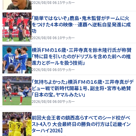
2026/08/08 06:15
サッカー
「簡単ではないぞ」鹿島・鬼木監督がチームに火
をつけた４本の映像…連覇へ逆転白星発進に成
功
2026/08/08 06:10
サッカー
横浜ＦＭの１６歳・三井寺真を鈴木隆行氏が称賛
「特に目を引いたのがドリブルを含めた前への推
進力とボールを扱う技術」
2026/08/08 06:05
サッカー
「気持ちよかった」横浜ＦＭの１６歳・三井寺真がデ
ビュー戦で新時代開幕１号、副主将・宮市も絶賛
「日本の宝。ヤマルみたい」
2026/08/08 06:00
サッカー
前回大会王者の鎮西高らすべてのシード校がベ
スト4入り 大会最終日の勝負の行方は【近畿イン
ターハイ2026】