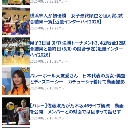
2026/08/07 22:22
バレー
横浜隼人が初優勝 女子最終順位と個人賞、試
合結果一覧【近畿インターハイ2026】
2026/08/07 17:23
バレー
男子3日目（8/7）決勝トーナメント3、4回戦全12試
合結果と最終日（8/8）の試合予定【近畿インター
ハイ2026】
2026/08/07 15:25
バレー
バレーボール大友愛さん 日本代表の長女・美空
とディズニーシー カチューシャ着けて動画撮影
2026/08/07 15:08
バレー
【バレー】佐藤淑乃が乃木坂46ライブ観戦 動画
を公開 メンバーとの対面では固まって話せず
2026/08/07 10:46
バレー