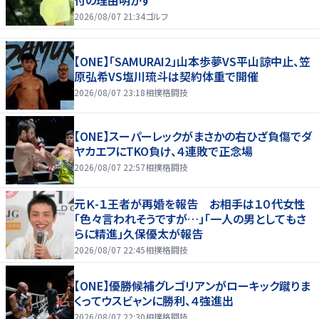
2026/08/07 21:34
ゴルフ
【ONE】「SAMURAI2」山本歩夢VS平山諒中止、笠
原弘希VS塩川琉斗は契約体重で開催
2026/08/07 23:18
相撲格闘技
【ONE】スーパーレックがまさかの右ひざ負傷でダ
ヤカエフにTKO負け、４連敗で正念場
2026/08/07 22:57
相撲格闘技
元Ｋ-１王者が再婚を報告 お相手は１０代女性
「色々言われそうですが…」「一人の男としてもさ
らに精進」久保優太が報告
2026/08/07 22:45
相撲格闘技
【ONE】優勝候補グレゴリアンがローキック蹴りま
くってウスビャンに勝利、４強進出
2026/08/07 22:30
相撲格闘技