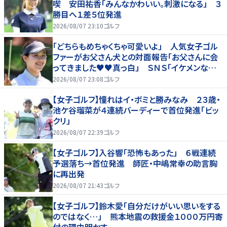
喫 安田祐香「みんなかわいい。刺激になる」 ３
勝目へ１差５位発進
2026/08/07 23:10
ゴルフ
「どちらもめちゃくちゃ可愛いよ」 人気女子ゴル
ファーがお父さん犬との対面報告「お父さんに会
ってきました♥♥真っ白」 ＳＮＳ「イケメンなお
父さん」「白戸家入りするんですか？」
2026/08/07 23:08
ゴルフ
【女子ゴルフ】憧れはイ・ボミと勝みなみ ２３歳・
池ケ谷瑠菜が４連続バーディーで首位発進「ビッ
クリ」
2026/08/07 22:39
ゴルフ
【女子ゴルフ】入谷響「恐怖もあった」 ６戦連続
予選落ち→首位発進 師匠・中嶋常幸の助言胸
に再出発
2026/08/07 21:43
ゴルフ
【女子ゴルフ】鈴木愛「自分だけがいい思いをする
のではなく…」 熊本地震の救援金１０００万円寄
付の理由明かす