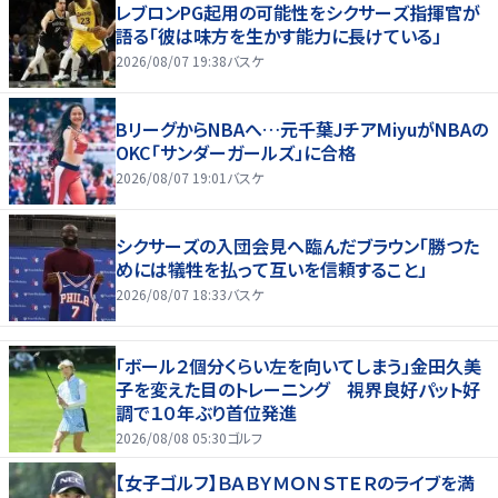
レブロンPG起用の可能性をシクサーズ指揮官が
語る「彼は味方を生かす能力に長けている」
2026/08/07 19:38
バスケ
BリーグからNBAへ…元千葉JチアMiyuがNBAの
OKC「サンダーガールズ」に合格
2026/08/07 19:01
バスケ
シクサーズの入団会見へ臨んだブラウン「勝つた
めには犠牲を払って互いを信頼すること」
2026/08/07 18:33
バスケ
「ボール２個分くらい左を向いてしまう」金田久美
子を変えた目のトレーニング 視界良好パット好
調で１０年ぶり首位発進
2026/08/08 05:30
ゴルフ
【女子ゴルフ】ＢＡＢＹＭＯＮＳＴＥＲのライブを満