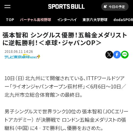
今日の予定
TOP
バーチャル高校野球
インターハイ
東京六大学野球
dodaSPO
（新しいタブ
張本智和 シングルス優勝！五輪金メダリスト
に逆転勝利！＜卓球・ジャパンOP＞
2018.06.11 14:26
10日（日）北九州にて開催されている、ITTFワールドツア
ー「ライオンジャパンオープン荻村杯」＜6月6日～10日／
北九州市立総合体育館＞の最終日。
男子シングルスで世界ランク10位の 張本智和（JOCエリー
トアカデミー） が決勝戦で ロンドン五輪金メダリストの張
継科（中国）に4‐3で勝利し、優勝をおさめた。