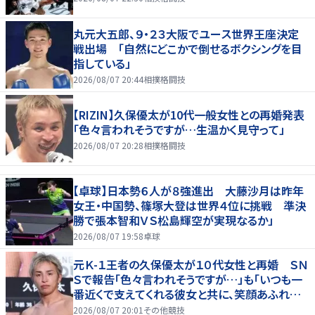
丸元大五郎、９・２３大阪でユース世界王座決定
戦出場 「自然にどこかで倒せるボクシングを目
指している」
2026/08/07 20:44
相撲格闘技
【RIZIN】久保優太が10代一般女性との再婚発表
「色々言われそうですが…生温かく見守って」
2026/08/07 20:28
相撲格闘技
【卓球】日本勢６人が８強進出 大藤沙月は昨年
女王・中国勢、篠塚大登は世界４位に挑戦 準決
勝で張本智和ＶＳ松島輝空が実現なるか」
2026/08/07 19:58
卓球
元Ｋ-１王者の久保優太が１０代女性と再婚 ＳＮ
Ｓで報告「色々言われそうですが…」も「いつも一
番近くで支えてくれる彼女と共に、笑顔あふれる
家庭を築いていきたい」
2026/08/07 20:01
その他競技