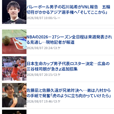
バレーボール男子の石川祐希がVNL報告 五輪
切符がかかるアジア選手権へ「そしてここから」
2026/08/07 10:08
バレー
NBAの2026－27シーズン全日程は来週発表され
る見通し…現地記者が報道
2026/08/07 20:24
バスケ
日本生命カップ男子代表ロスター決定…広島の
三谷桂司朗が急きょ追加招集
2026/08/07 20:15
バスケ
佐藤凪と佐藤久遠が兄弟対決へ…弟は八村から
の手紙で発奮「虎のように立ち向かっていけたら」
2026/08/07 19:46
バスケ