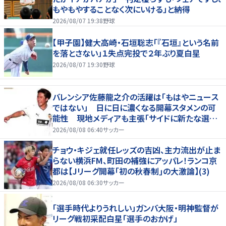
もやもやすることなく次にいける」と納得
2026/08/07 19:38
野球
【甲子園】健大高崎・石垣聡志「『石垣』という名前
を落とさない」１失点完投で２年ぶり夏白星
2026/08/07 19:30
野球
バレンシア佐藤龍之介の活躍は「もはやニュース
ではない」 日に日に濃くなる開幕スタメンの可
能性 現地メディアも主張「サイドに新たな選択
肢を提供する」
2026/08/08 06:40
サッカー
チョウ・キジェ就任レッズの吉凶、主力流出が止ま
らない横浜FM、町田の補強にアッパレ！ランコ京
都は【Jリーグ開幕｢初の秋春制｣の大激論】(3)
2026/08/08 06:30
サッカー
「選手時代よりうれしい」ガンバ大阪・明神監督が
リーグ戦初采配白星「選手のおかげ」