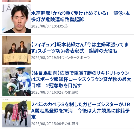
水連幹部「かなり重く受け止めている」 競泳・本
多灯が危険運転致傷起訴
2026/08/07 19:43
水泳
【フィギュア】坂本花織さん「今は主婦頑張ってま
す」スポーツ功労者表彰式 謝辞の大役も
2026/08/07 19:54
ウィンタースポーツ
【注目馬動向】佐賀で重賞７勝のサキドリトッケン
はスポーツ報知杯ロータスクラウン賞が秋の最大
目標 ２冠奪取を目指す
2026/08/07 16:02
その他競技
２４年のカペラＳを制したガビーズシスターがＪＲ
Ａ競走馬登録を抹消 今後は大井競馬に移籍予
定
2026/08/07 15:06
その他競技