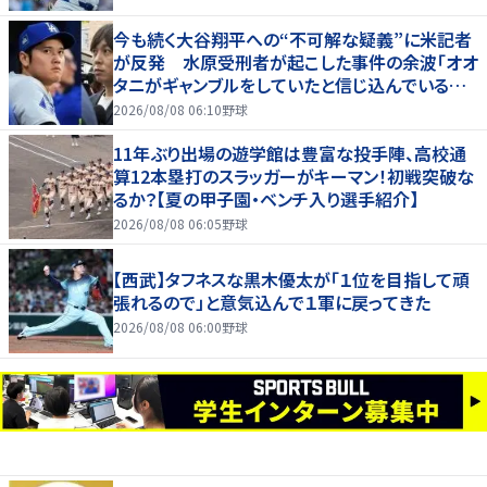
今も続く大谷翔平への“不可解な疑義”に米記者
が反発 水原受刑者が起こした事件の余波「オオ
タニがギャンブルをしていたと信じ込んでいる人
が一定数いる」
2026/08/08 06:10
野球
11年ぶり出場の遊学館は豊富な投手陣、高校通
算12本塁打のスラッガーがキーマン！初戦突破な
るか？【夏の甲子園・ベンチ入り選手紹介】
2026/08/08 06:05
野球
【西武】タフネスな黒木優太が「１位を目指して頑
張れるので」と意気込んで１軍に戻ってきた
2026/08/08 06:00
野球