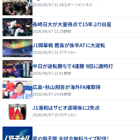
2026/08/07 21:38
スポーツビジネス
長崎日大が大量得点で15年ぶり白星
2026/08/07 21:29
野球
J1開幕戦 鹿島が後半ATに大逆転
2026/08/07 21:37
サッカー
中日が逆転勝ちで4連勝 9回に適時打
2026/08/07 21:01
野球
広島・秋山翔吾が海外FA権取得
2026/08/07 19:00
野球
J1浦和はサビオ退場後に2失点
2026/08/07 20:35
サッカー
夏の甲子園 全試合無料ライブ配信！