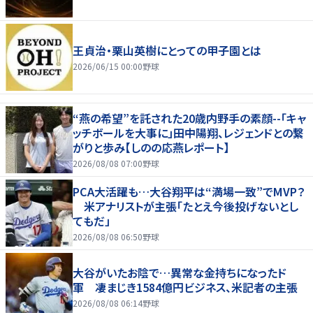
王貞治・栗山英樹にとっての甲子園とは
2026/06/15 00:00
野球
“燕の希望”を託された20歳内野手の素顔--「キャ
ッチボールを大事に」田中陽翔、レジェンドとの繋
がりと歩み【しのの応燕レポート】
2026/08/08 07:00
野球
PCA大活躍も…大谷翔平は“満場一致”でMVP？
米アナリストが主張「たとえ今後投げないとし
てもだ」
2026/08/08 06:50
野球
大谷がいたお陰で…異常な金持ちになったド
軍 凄まじき1584億円ビジネス、米記者の主張
2026/08/08 06:14
野球