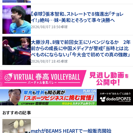
【卓球】張本智和、ストレートで８強進出「チョレ
イ！」絶叫…妹・美和とそろって準々決勝へ
2026/08/07 18:50
卓球
大藤沙月、8強で前回女王にリベンジなるか 2年
前からの成長に中国メディアが警戒「当時とは比
べものにならない」「今大会で初めての真の強敵」
2026/08/07 18:45
卓球
おすすめの記事
mghがBEAMS HEARTで一般販売開始