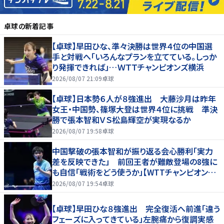
卓球
の新着記事
【卓球】早田ひな、準々決勝は世界４位の中国選
手と対戦へ「いろんなプランを立てている。しっか
り発揮できれば」…ＷＴＴチャンピオンズ横浜
2026/08/07 21:09
卓球
【卓球】日本勢６人が８強進出 大藤沙月は昨年
女王・中国勢、篠塚大登は世界４位に挑戦 準決
勝で張本智和ＶＳ松島輝空が実現なるか
2026/08/07 19:58
卓球
中国撃破の張本智和が振り返る会心勝利「実力
差を反映できた」 前回王者が難敵登場の8強に
も自信「戦術をどう使うか」【WTTチャンピオンズ
横浜2026】
2026/08/07 19:54
卓球
【卓球】早田ひな８強進出 完全復活へ前進「違う
フェーズに入ってきている」左腕痛から復調実感