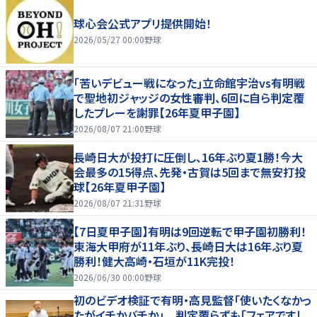
球心会公式アプリ提供開始！
2026/05/27 00:00
野球
｢苦いデビュー戦になった｣立命館宇治vs有明戦
で聖地初ジャッジの女性審判、6回に自ら判定覆
したプレーを謝罪【26年夏甲子園】
2026/08/07 21:00
野球
長崎日大が投打に圧倒し、16年ぶり夏1勝！今大
会最多の15得点、先発・古賀は5回まで無安打投
球【26年夏甲子園】
2026/08/07 21:31
野球
【7日夏甲子園】有明は9回逆転で甲子園初勝利！
東海大甲府が11年ぶり、長崎日大は16年ぶり夏
勝利！健大高崎・石垣が11K完投！
2026/06/30 00:00
野球
初のビデオ検証で有明・高見監督「使いたくなかっ
たがイチかバチか」 判定覆らずも「フェアですし、