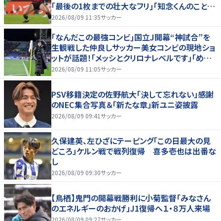
｢最後の1枚までの壮大なフリ｣｢知念くんのことど
んだけ好きなんよｗ｣
2026/08/09 11:35
サッカー
｢なんだこの最強コンビ｣国立J開幕“神試合”を
生観戦した仲良しサッカー美女コンビの現地ショ
ットが話題！｢メッシとクリロナレベルです｣｢めちゃ
くちゃ可愛い｣
2026/08/09 11:05
サッカー
PSV移籍決定の佐野航大「決して忘れない」感謝
のNEC集合写真＆「新たな章」新ユニ姿披露
2026/08/09 09:41
サッカー
久保建英、左ひざにテーピング「この日最大の見
どころ」ケルン戦で戦列復帰 喜多壱也は出番な
し
2026/08/09 09:30
サッカー
【鳥栖】鬼門の開幕戦勝利に小菊監督「みなさん
のエネルギーのおかげ」J1復帰へ１・８万人来場
2026/08/09 09:27
サッカー