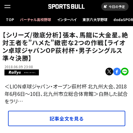
今日の予定
TOP
バーチャル高校野球
インターハイ
東京六大学野球
dodaSPO
世界卓球2018シンガポール戦の張本（JOCエリートアカデミー） 写真：千葉格/アフロ
（新しいタブ
【シリーズ/徹底分析】張本、馬龍に大金星。絶
対王者を”ハメた”緻密な2つの作戦【ライオ
ン卓球ジャパンOP荻村杯・男子シングルス
準々決勝】
2018.06.09 23:08
＜LION卓球ジャパン・オープン荻村杯 北九州大会、2018
年6月6日〜10日、北九州市立総合体育館＞白熱した試合
をラリ…
記事全文を見る