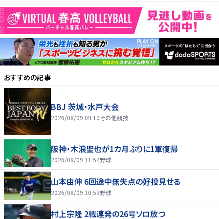
おすすめの記事
BBJ 茨城・水戸大会
2026/08/09 09:10
その他競技
阪神・木浪聖也が1カ月ぶりに1軍復帰
2026/08/09 11:54
野球
山本由伸 6回途中無失点の好投見せる
2026/08/09 10:53
野球
村上宗隆 2戦連発の26号ソロ放つ