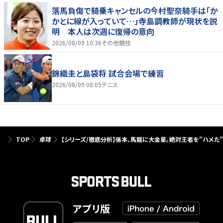
落馬負傷で騎乗キャンセルの今村聖奈騎手は「か
かとに線が入っていて…」寺島調教師が現状を説
明 本人は次週に復帰の意向
2026/08/09 10:36
その他競技
錦織圭と島袋将 試合会場で練習
2026/08/09 08:05
テニス
TOP
卓球
【シリーズ/徹底分析】張本、馬龍に大金星。絶対王者を”ハメた
アプリ版