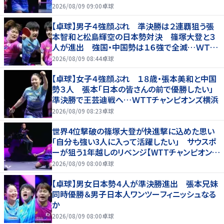
チャンピオンズ横浜2026】
2026/08/09 09:00
卓球
【卓球】男子４強顔ぶれ 準決勝は２連覇狙う張
本智和と松島輝空の日本勢対決 篠塚大登と３
人が進出 強国・中国勢は１６強で全滅…ＷＴＴ
チャンピオンズ横浜
2026/08/09 08:44
卓球
【卓球】女子４強顔ぶれ １８歳・張本美和と中国
勢３人 張本「日本の皆さんの前で優勝したい」
準決勝で王芸迪戦へ…ＷＴＴチャンピオンズ横浜
2026/08/09 08:23
卓球
世界4位撃破の篠塚大登が快進撃に込めた思い
「自分も強い3人に入って活躍したい」 サウスポ
ーが狙う1年越しのリベンジ【WTTチャンピオンズ
横浜2026】
2026/08/09 08:00
卓球
【卓球】男女日本勢４人が準決勝進出 張本兄妹
同時優勝＆男子日本人ワンツーフィニッシュなる
か
2026/08/09 08:00
卓球