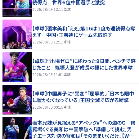
続得点 世界６位中国選手と激突
2026/08/09 12:11
卓球
【卓球】張本美和「えぇ」第１Gは１度も連続得点奪
えず 中国・王芸迪にゲーム先取許す
2026/08/09 12:11
卓球
【卓球】“出場ゼロ”に終わった９日間、ベンチで感
じたこと 篠塚大登が成長の糧にした世界卓球
2026/08/09 11:01
卓球
【卓球】中国男子に“異変”「屈辱的」「日本も眼中
に置かなくなっている」王国全滅で広がる衝撃
2026/08/09 09:15
卓球
張本兄妹が見据える“アベックV”への道のり 修
羅場くぐる美和は中国撃破へ「準備して挑む」男
子エース対決の智和は「そのままいくだけ」【WTT