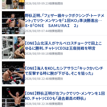
2026/08/09 09:23
相撲格闘技
野杁正明、「フェザー級キックボクシング・トーナメ
ント」でリウ・メンヤンを「１回ＫＯ」準決勝進出…
８・８「ＯＮＥ ＳＡＭＵＲＡＩ ２」
2026/08/09 07:44
相撲格闘技
【ONE】山北渓人がケルベロスチョークで田上こ
ゆるに勝利、チャトリCEOは王座挑戦を明言
2026/08/09 00:18
相撲格闘技
【ONE】海人をKOしたシアサラニ「キックかパンチ
で反撃する時に腕が下がる。そこを狙った」
2026/08/08 22:48
相撲格闘技
【ONE】野杁正明が左フックでリウ・メンヤンを１回
KO、チャトリCEOも「過去最高の野杁」
2026/08/08 22:36
相撲格闘技