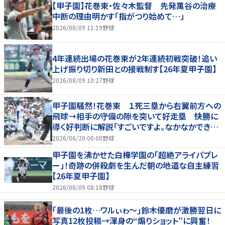
【甲子園】花巻東・佐々木監督 先発萬谷の治療
中断の理由明かす「指がつり始めて…」
2026/08/09 11:19
野球
4年連続出場の花巻東が2年連続初戦突破！追い
上げ振り切り新田との接戦制す【26年夏甲子園】
2026/08/09 10:27
野球
甲子園騒然！花巻東 １死三塁から右翼前方への
飛球→相手の守備の隙を突いて好走塁 快勝に
導く好判断に解説「すごいですよ。なかなかできな
いプレー」
2026/06/20 00:00
野球
甲子園を沸かせた白樺学園の「超絶アライバプレ
ー」！奇跡の併殺劇を生んだ朝の地道な自主練習
【26年夏甲子園】
2026/08/09 08:18
野球
｢最後の1枚…ワルぃゎ〜｣鈴木優磨が激勝翌日に
写真12枚投稿→渾身の“煽りショット”に興奮！