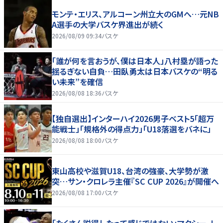
モンテ・エリス、アルコーン州立大のGMへ…元NB
A選手の大学バスケ界進出が続く
2026/08/09 09:34
バスケ
「誰が何を言おうが、僕は日本人」八村塁が語った
揺るぎない自負…田臥勇太は日本バスケの“明る
い未来”を確信
2026/08/08 18:36
バスケ
【独自選出】インターハイ2026男子ベスト5「超万
能戦士」「規格外の得点力」「U18落選をバネに」
2026/08/08 18:00
バスケ
東山高校や滋賀U18、台湾の強豪、大学勢が激
突…サン・クロレラ主催『SC CUP 2026』が開催へ
2026/08/08 17:00
バスケ
「たくさん説得したって感じではない」マクシー、レ