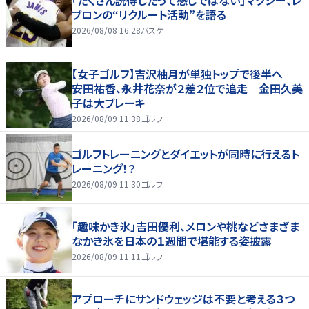
ブロンの“リクルート活動”を語る
2026/08/08 16:28
バスケ
【女子ゴルフ】吉沢柚月が単独トップで後半へ
安田祐香、永井花奈が２差２位で追走 金田久美
子は大ブレーキ
2026/08/09 11:38
ゴルフ
ゴルフトレーニングとダイエットが同時に行えるト
レーニング！？
2026/08/09 11:30
ゴルフ
「趣味かき氷」吉田優利、メロンや桃などさまざま
なかき氷を日本の１週間で堪能する姿披露
2026/08/09 11:11
ゴルフ
アプローチにサンドウェッジは不要と考える３つ