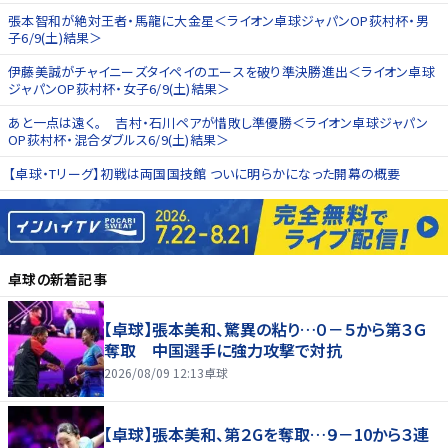
張本智和が絶対王者・馬龍に大金星＜ライオン卓球ジャパンOP荻村杯・男
子6/9(土)結果＞
伊藤美誠がチャイニーズタイペイのエースを破り準決勝進出＜ライオン卓球
ジャパンOP荻村杯・女子6/9(土)結果＞
あと一点は遠く。 吉村・石川ペアが惜敗し準優勝＜ライオン卓球ジャパン
OP荻村杯・混合ダブルス6/9(土)結果＞
【卓球・Tリーグ】初戦は両国国技館 ついに明らかになった開幕の概要
卓球
の新着記事
【卓球】張本美和、驚異の粘り…０－５から第３Ｇ
奪取 中国選手に強力攻撃で対抗
2026/08/09 12:13
卓球
【卓球】張本美和、第２Gを奪取…９－10から３連