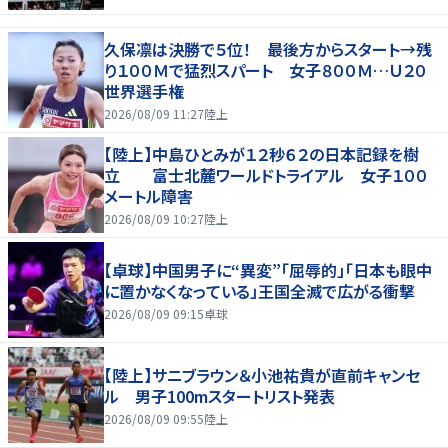
久保凛は決勝で５位！ 最後方からスタート→残
り１００Ｍで猛烈スパート 女子８００Ｍ…Ｕ２０
世界選手権
2026/08/09 11:27
陸上
【陸上】中島ひとみが１２秒６２の日本記録を樹
立 富士北麓ワールドトライアル 女子１００
メートル障害
2026/08/09 10:27
陸上
【卓球】中国男子に“異変”「屈辱的」「日本も眼中
に置かなくなっている」王国全滅で広がる衝撃
2026/08/09 09:15
卓球
【陸上】サニブラウン＆小池祐貴が直前キャンセ
ル 男子100mスタートリスト発表
2026/08/09 09:55
陸上