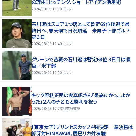
の理由！ピッチング、ショートアイアン活用術
2026/08/09 11:00
ゴルフ
石川遼はスコア１つ落として暫定68位後退で最
終日へ、悪天候で日没順延 米男子下部ゴルフ
第３日
2026/08/09 10:40
ゴルフ
グリーンで苦戦の石川遼は暫定68位 3日目は順
延／米下部
2026/08/09 10:30
ゴルフ
キック野杁正明の妻真帆さん「最高にかっこよか
った」２人の子どもと勝利を祝う
2026/08/09 12:23
相撲格闘技
【東京女子】プリンセスカップ４強決定 準決勝は
鈴芽対HIMAWARI、辰巳リカ対凍雅