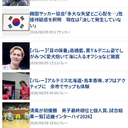
韓国サッカー協会「多大な失望とご心配を…」性
接待疑惑を釈明 現在は「決して発生していな
い」
2026/08/09 09:17
サッカー
【バレー】「目の保養」高橋藍、黒Ｔ＆デニム姿でし
がみつく愛犬抱いて海に入るオフショなど披露
2026/08/09 12:12
バレー
【バレー】アルテミス北海道・鳥本香琳、オフはアク
ティブに 余市でサップも体験
2026/08/09 06:00
バレー
清風が初優勝 男子最終順位と個人賞、試合結
果一覧【近畿インターハイ2026】
2026/08/08 18:01
バレー