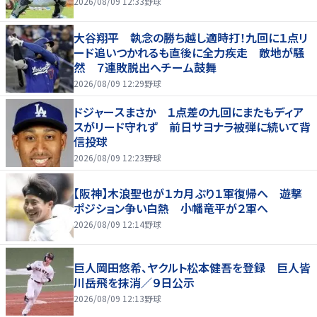
2026/08/09 12:33
野球
大谷翔平 執念の勝ち越し適時打！九回に１点リ
ード追いつかれるも直後に全力疾走 敵地が騒
然 ７連敗脱出へチーム鼓舞
2026/08/09 12:29
野球
ドジャースまさか １点差の九回にまたもディア
スがリード守れず 前日サヨナラ被弾に続いて背
信投球
2026/08/09 12:23
野球
【阪神】木浪聖也が１カ月ぶり１軍復帰へ 遊撃
ポジション争い白熱 小幡竜平が２軍へ
2026/08/09 12:14
野球
巨人岡田悠希、ヤクルト松本健吾を登録 巨人皆
川岳飛を抹消／９日公示
2026/08/09 12:13
野球