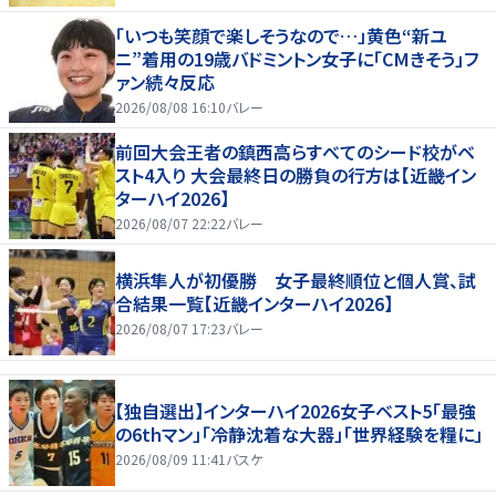
「いつも笑顔で楽しそうなので…」黄色“新ユ
ニ”着用の19歳バドミントン女子に「CMきそう」フ
ァン続々反応
2026/08/08 16:10
バレー
前回大会王者の鎮西高らすべてのシード校がベ
スト4入り 大会最終日の勝負の行方は【近畿イン
ターハイ2026】
2026/08/07 22:22
バレー
横浜隼人が初優勝 女子最終順位と個人賞、試
合結果一覧【近畿インターハイ2026】
2026/08/07 17:23
バレー
【独自選出】インターハイ2026女子ベスト5「最強
の6thマン」「冷静沈着な大器」「世界経験を糧に」
2026/08/09 11:41
バスケ