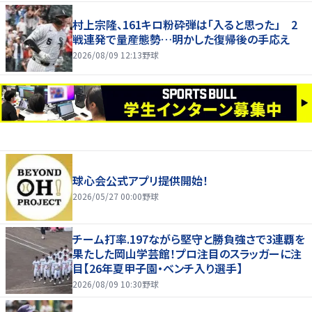
村上宗隆、161キロ粉砕弾は「入ると思った」 2
戦連発で量産態勢…明かした復帰後の手応え
2026/08/09 12:13
野球
球心会公式アプリ提供開始！
2026/05/27 00:00
野球
チーム打率.197ながら堅守と勝負強さで3連覇を
果たした岡山学芸館！プロ注目のスラッガーに注
目【26年夏甲子園・ベンチ入り選手】
2026/08/09 10:30
野球