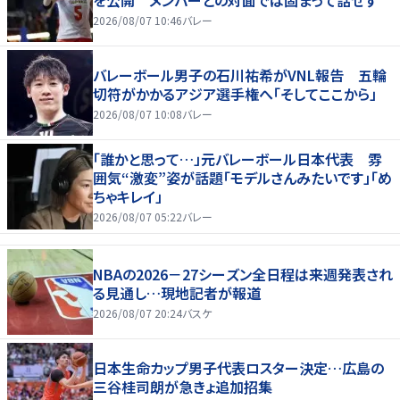
2026/08/07 10:46
バレー
バレーボール男子の石川祐希がVNL報告 五輪
切符がかかるアジア選手権へ「そしてここから」
2026/08/07 10:08
バレー
「誰かと思って…」元バレーボール日本代表 雰
囲気“激変”姿が話題「モデルさんみたいです」「め
ちゃキレイ」
2026/08/07 05:22
バレー
NBAの2026－27シーズン全日程は来週発表され
る見通し…現地記者が報道
2026/08/07 20:24
バスケ
日本生命カップ男子代表ロスター決定…広島の
三谷桂司朗が急きょ追加招集