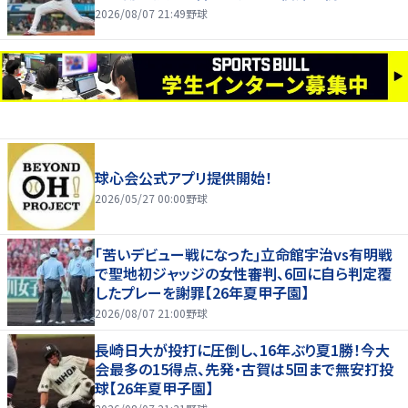
2026/08/07 21:49
野球
球心会公式アプリ提供開始！
2026/05/27 00:00
野球
｢苦いデビュー戦になった｣立命館宇治vs有明戦
で聖地初ジャッジの女性審判、6回に自ら判定覆
したプレーを謝罪【26年夏甲子園】
2026/08/07 21:00
野球
長崎日大が投打に圧倒し、16年ぶり夏1勝！今大
会最多の15得点、先発・古賀は5回まで無安打投
球【26年夏甲子園】