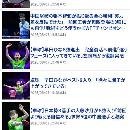
2026/08/07 19:58
卓球
中国撃破の張本智和が振り返る会心勝利「実力
差を反映できた」 前回王者が難敵登場の8強に
も自信「戦術をどう使うか」【WTTチャンピオンズ
横浜2026】
2026/08/07 19:54
卓球
【卓球】早田ひな８強進出 完全復活へ前進「違う
フェーズに入ってきている」左腕痛から復調実感
2026/08/07 19:48
卓球
卓球 早田ひながベスト８入り 「徐々に調子が
上がってきている」
2026/08/07 19:48
卓球
【卓球】日本勢３番手の大藤沙月が８強入り「前回
より戦える自信ある」世界5位の中国選手と激突
2026/08/07 19:44
卓球