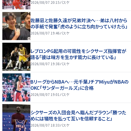
2026/08/07 20:15
バスケ
佐藤凪と佐藤久遠が兄弟対決へ…弟は八村から
の手紙で発奮「虎のように立ち向かっていけたら」
2026/08/07 19:46
バスケ
レブロンPG起用の可能性をシクサーズ指揮官が
語る「彼は味方を生かす能力に長けている」
2026/08/07 19:38
バスケ
BリーグからNBAへ…元千葉JチアMiyuがNBAの
OKC「サンダーガールズ」に合格
2026/08/07 19:01
バスケ
シクサーズの入団会見へ臨んだブラウン「勝つた
めには犠牲を払って互いを信頼すること」
2026/08/07 18:33
バスケ