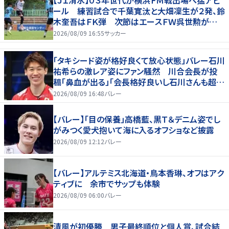
ール 練習試合で千葉寛汰と大畑凜生が２発、鈴
木奎吾はＦＫ弾 次節はエースＦＷ呉世勲が出
場停止
2026/08/09 16:55
サッカー
「タキシード姿が格好良くて放心状態」バレー石川
祐希らの激レア姿にファン騒然 川合会長が投
稿「鼻血が出る」「会長格好良いし石川さんも超格
好いい」
2026/08/09 16:48
バレー
【バレー】「目の保養」高橋藍、黒Ｔ＆デニム姿でし
がみつく愛犬抱いて海に入るオフショなど披露
2026/08/09 12:12
バレー
【バレー】アルテミス北海道・鳥本香琳、オフはアク
ティブに 余市でサップも体験
2026/08/09 06:00
バレー
清風が初優勝 男子最終順位と個人賞、試合結