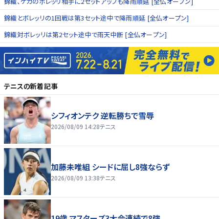
錦織、ケガのボレッリ相手に2セットアップも降雨順延 [全仏オープン]
錦織とボレッリの1回戦は第3セット途中で降雨順延 [全仏オープン]
錦織対ボレッリは第2セット途中で雨天中断 [全仏オープン]
テニス
の新着記事
シフィオンテク 逆転勝ちで雪辱
2026/08/09 14:28
テニス
加藤未唯組 シードに屈し8強ならず
2026/08/09 13:38
テニス
19歳 マスターズ3大会連続で8強