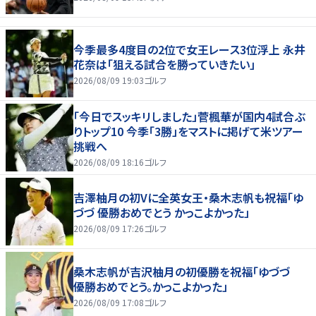
今季最多4度目の2位で女王レース3位浮上 永井
花奈は「狙える試合を勝っていきたい」
2026/08/09 19:03
ゴルフ
「今日でスッキリしました」菅楓華が国内4試合ぶ
りトップ10 今季「3勝」をマストに掲げて米ツアー
挑戦へ
2026/08/09 18:16
ゴルフ
吉澤柚月の初Vに全英女王・桑木志帆も祝福「ゆ
づづ 優勝おめでとう かっこよかった」
2026/08/09 17:26
ゴルフ
桑木志帆が吉沢柚月の初優勝を祝福「ゆづづ
優勝おめでとう。かっこよかった」
2026/08/09 17:08
ゴルフ