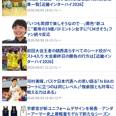
果一覧【近畿インターハイ2026】
2026/08/08 18:01
バレー
「いつも笑顔で楽しそうなので…」黄色“新ユ
ニ”着用の19歳バドミントン女子に「CMきそう」フ
ァン続々反応
2026/08/08 16:10
バレー
前回大会王者の鎮西高らすべてのシード校がベ
スト4入り 大会最終日の勝負の行方は【近畿イン
ターハイ2026】
2026/08/07 22:22
バレー
河村勇輝、バスケ日本代表への思い語る「ＮＢＡの
コートに立つのは同じレベル」「強豪国とも対等に
戦える力はある」
2026/08/09 18:45
バスケ
宇都宮が新ユニフォームデザインを発表…アンダ
ーアーマー史上最軽量モデルで新たなシーズン