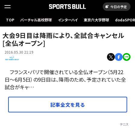
今日の予定
TOP
バーチャル高校野球
インターハイ
東京六大学野球
dodaSPO
（新しいタブ
大会9日目は降雨により、全試合キャンセル
[全仏オープン]
2016.05.30 21:19
フランス・パリで開催されている全仏オープン（5月22
日〜6月5日）の9日目は、降雨のため、予定されていた全
試合がキャ…
記事全文を見る
テニス