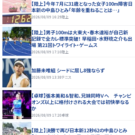
【陸上】今年７月に31歳となった女子100m障害日
本新の中島ひとみ「年齢を重ねることは…」
2026/08/09 16:29
陸上
【陸上】男子100mは大東大・春木達裕が自己新
記録で全カレ標準突破！ 早稲田・水野琉之介も出
場 第21回トワイライト・ゲームス
2026/08/09 17:10
陸上
加藤未唯組 シードに屈し8強ならず
2026/08/09 13:38
テニス
【卓球】張本美和＆智和、兄妹同時Ｖへ チャンピ
オンズ以上に格付けされる大会では初快挙なる
か
2026/08/09 17:20
卓球
【陸上】決勝で再び日本新12秒62の中島ひとみ