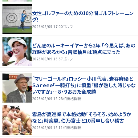
女性ゴルファーのための10分間ゴルフトレーニン
グ！
2026/08/09 17:00
ゴルフ
どん底のルーキーイヤーから2年 「今思えば、あの
経験があるから」吉澤柚月は頂点に立った
2026/08/09 16:57
ゴルフ
「マリーゴールド」ロッシー小川代表、岩谷麻優と
Ｓａｒｅｅｅ「一騎打ち」に慎重「機が熟した時じゃな
いですか」…８・９おおた全成績
2026/08/09 19:28
相撲格闘技
霧島が夏巡業で本格始動「そろそろ、始めようか
なと」時疾風、伯乃富士と10番申し合い稽古
2026/08/09 19:11
相撲格闘技