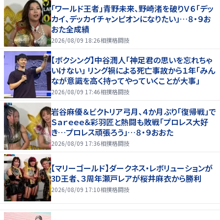
「ワールド王者」青野未来、野崎渚を破りＶ６「デッ
カイ、デッカイチャンピオンになりたい」…８・９お
おた全成績
2026/08/09 18:26
相撲格闘技
【ボクシング】中谷潤人「神足君の思いを忘れちゃ
いけない」 リング禍による死亡事故から１年「みん
なが意識を高く持ってやっていくことが大事」
2026/08/09 17:46
相撲格闘技
岩谷麻優＆ビクトリア弓月、４か月ぶり「復帰戦」で
Ｓａｒｅｅｅ＆彩羽匠と熱闘も敗戦「プロレス大好
き…プロレス頑張ろう」…８・９おおた
2026/08/09 17:36
相撲格闘技
【マリーゴールド】ダークネス・レボリューションが
3D王者、３周年瀬戸レアが桜井麻衣から勝利
2026/08/09 17:10
相撲格闘技