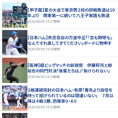
【甲子園】夏の大会で東京勢２校の初戦敗退は10
年ぶり 関東第一に続いて八王子実践も敗退
2026/08/09 19:27
野球
【日本ハム】失恋告白の万波中正「『恋も野球も』
なんでそれ直してきてください」ボードに物申す
2026/08/09 19:25
野球
【阪神】超ビッグマッチの前夜祭 伊藤将司と柳
裕也の同門対決「後輩たちは」「負けられない」
2026/08/09 19:24
野球
２戦連続完封の日本ハム・有原「春先より自信を
持って投げられているのは間違いない」 ７月以
降は４戦３勝、防御率０・６０
2026/08/09 19:22
野球