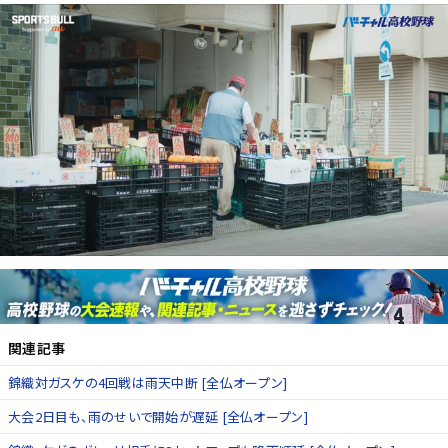
関連記事
錦織対ガスケの4回戦は雨天中断 [全仏オープン]
大会2日目も、雨のせいで開始が遅延 [全仏オープン]