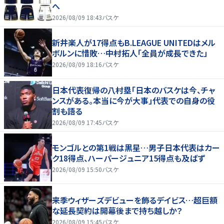
へ
2026/08/09 18:43
バスケ
新井楽人が17得点もB.LEAGUE UNITEDはメル
ボルンに惜敗…中村拓人「全員が成長できた」
2026/08/09 18:16
バスケ
日本代表復帰の八村塁「日本のバスケは今、チャ
ンスがある。本当に今が大事」代表での自身の役
割も語る
2026/08/09 17:45
バスケ
モンゴルとの第1戦は黒星…男子日本代表はカー
ク18得点、ハーパージュニア15得点も及ばず
2026/08/09 15:50
バスケ
来季ウィザーズデビューを飾るデイビス…超巨額
な延長契約は開幕後まで持ち越しか？
2026/08/09 15:45
バスケ