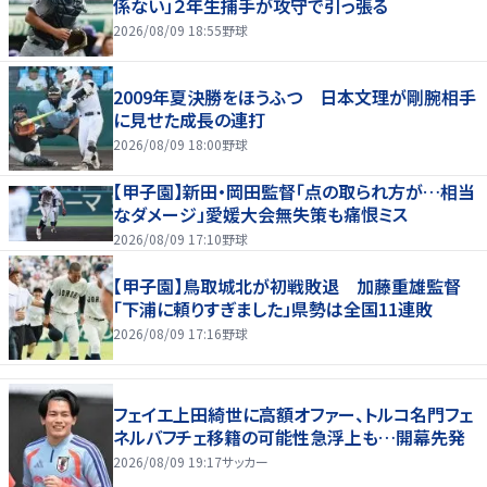
係ない」２年生捕手が攻守で引っ張る
2026/08/09 18:55
野球
2009年夏決勝をほうふつ 日本文理が剛腕相手
に見せた成長の連打
2026/08/09 18:00
野球
【甲子園】新田・岡田監督「点の取られ方が…相当
なダメージ」愛媛大会無失策も痛恨ミス
2026/08/09 17:10
野球
【甲子園】鳥取城北が初戦敗退 加藤重雄監督
「下浦に頼りすぎました」県勢は全国11連敗
2026/08/09 17:16
野球
フェイエ上田綺世に高額オファー、トルコ名門フェ
ネルバフチェ移籍の可能性急浮上も…開幕先発
2026/08/09 19:17
サッカー