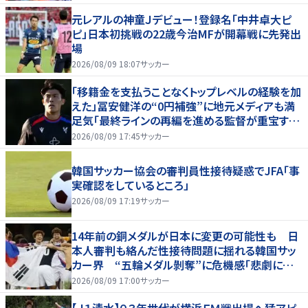
元レアルの神童Ｊデビュー！登録名「中井卓大ピ
ピ」日本初挑戦の22歳今治MFが開幕戦に先発出
場
2026/08/09 18:07
サッカー
「移籍金を支払うことなくトップレベルの経験を加
えた」冨安健洋の“0円補強”に地元メディアも満
足気「最終ラインの再編を進める監督が重宝する
柔軟性を備えている」
2026/08/09 17:45
サッカー
韓国サッカー協会の審判員性接待疑惑でJFA「事
実確認をしているところ」
2026/08/09 17:19
サッカー
14年前の銅メダルが日本に変更の可能性も 日
本人審判も絡んだ性接待問題に揺れる韓国サッ
カー界 “五輪メダル剝奪”に危機感「悲劇に見
舞われる」
2026/08/09 17:00
サッカー
【Ｊ１清水】０３年世代が横浜ＦＭ戦出場へ猛アピ