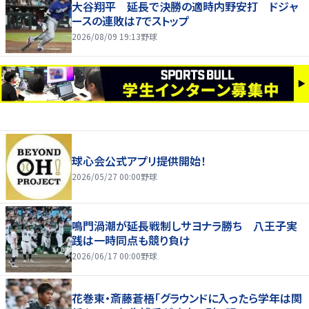
大谷翔平 延長で決勝の適時内野安打 ドジャ
ースの連敗は7でストップ
2026/08/09 19:13
野球
球心会公式アプリ提供開始！
2026/05/27 00:00
野球
鳴門渦潮が延長戦制しサヨナラ勝ち 八王子実
践は一時同点も競り負け
2026/06/17 00:00
野球
花巻東・斎藤蒼梧「グラウンドに入ったら学年は関