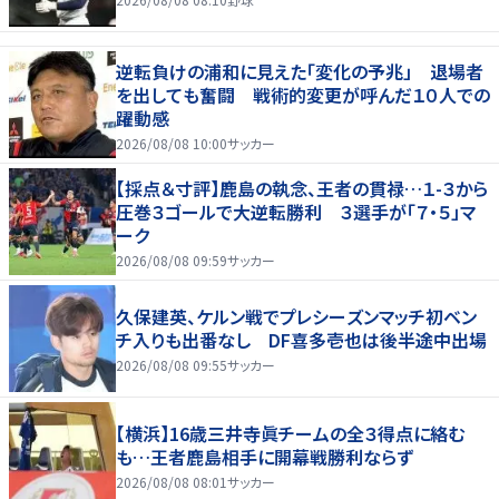
逆転負けの浦和に見えた「変化の予兆」 退場者
を出しても奮闘 戦術的変更が呼んだ１０人での
躍動感
2026/08/08 10:00
サッカー
【採点＆寸評】鹿島の執念、王者の貫禄…１-３から
圧巻３ゴールで大逆転勝利 ３選手が「７・５」マ
ーク
2026/08/08 09:59
サッカー
久保建英、ケルン戦でプレシーズンマッチ初ベン
チ入りも出番なし DF喜多壱也は後半途中出場
2026/08/08 09:55
サッカー
【横浜】16歳三井寺眞チームの全３得点に絡む
も…王者鹿島相手に開幕戦勝利ならず
2026/08/08 08:01
サッカー