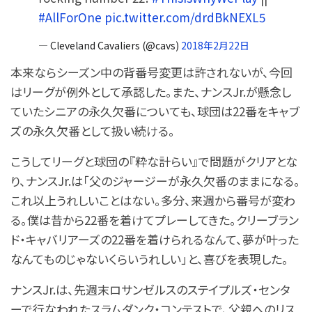
#AllForOne
pic.twitter.com/drdBkNEXL5
— Cleveland Cavaliers (@cavs)
2018年2月22日
本来ならシーズン中の背番号変更は許されないが、今回
はリーグが例外として承認した。また、ナンスJr.が懸念し
ていたシニアの永久欠番についても、球団は22番をキャブ
ズの永久欠番として扱い続ける。
こうしてリーグと球団の『粋な計らい』で問題がクリアとな
り、ナンスJr.は「父のジャージーが永久欠番のままになる。
これ以上うれしいことはない。多分、来週から番号が変わ
る。僕は昔から22番を着けてプレーしてきた。クリーブラン
ド・キャバリアーズの22番を着けられるなんて、夢が叶った
なんてものじゃないくらいうれしい」と、喜びを表現した。
ナンスJr.は、先週末ロサンゼルスのステイプルズ・センタ
ーで行なわれたスラムダンク・コンテストで、父親へのリス