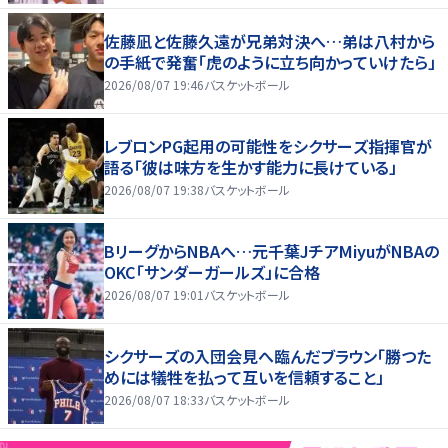
佐藤凪と佐藤久遠が兄弟対決へ…弟は八村から
の手紙で発奮「虎のように立ち向かっていけたら」
2026/08/07 19:46
バスケットボール
レブロンPG起用の可能性をシクサーズ指揮官が
語る「彼は味方を生かす能力に長けている」
2026/08/07 19:38
バスケットボール
BリーグからNBAへ…元千葉JチアMiyuがNBAの
OKC「サンダーガールズ」に合格
2026/08/07 19:01
バスケットボール
シクサーズの入団会見へ臨んだブラウン「勝つた
めには犠牲を払って互いを信頼すること」
2026/08/07 18:33
バスケットボール