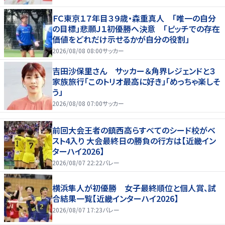
ＦＣ東京１７年目３９歳・森重真人 「唯一の自分
の目標」悲願Ｊ１初優勝へ決意 「ピッチでの存在
価値をどれだけ示せるかが自分の役割」
2026/08/08 08:00
サッカー
吉田沙保里さん サッカー＆角界レジェンドと３
家族旅行「このトリオ最高に好き」「めっちゃ楽しそ
う」
2026/08/08 07:00
サッカー
前回大会王者の鎮西高らすべてのシード校がベ
スト4入り 大会最終日の勝負の行方は【近畿イン
ターハイ2026】
2026/08/07 22:22
バレー
横浜隼人が初優勝 女子最終順位と個人賞、試
合結果一覧【近畿インターハイ2026】
2026/08/07 17:23
バレー