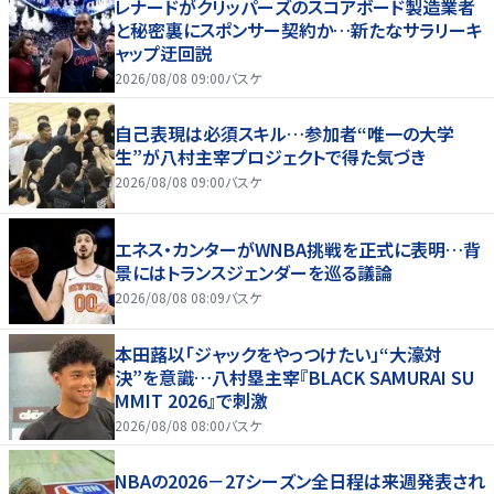
レナードがクリッパーズのスコアボード製造業者
と秘密裏にスポンサー契約か‬…新たなサラリーキ
ャップ迂回説
2026/08/08 09:00
バスケ
自己表現は必須スキル…参加者“唯一の大学
生”が八村主宰プロジェクトで得た気づき
2026/08/08 09:00
バスケ
エネス・カンターがWNBA挑戦を正式に表明…背
景にはトランスジェンダーを巡る議論
2026/08/08 08:09
バスケ
本田蕗以「ジャックをやっつけたい」“大濠対
決”を意識…八村塁主宰『BLACK SAMURAI SU
MMIT 2026』で刺激
2026/08/08 08:00
バスケ
NBAの2026－27シーズン全日程は来週発表され