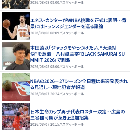
2026/08/08 09:00
バスケットボール
エネス・カンターがWNBA挑戦を正式に表明…背
景にはトランスジェンダーを巡る議論
2026/08/08 08:09
バスケットボール
本田蕗以「ジャックをやっつけたい」“大濠対
決”を意識…八村塁主宰『BLACK SAMURAI SU
MMIT 2026』で刺激
2026/08/08 08:00
バスケットボール
NBAの2026－27シーズン全日程は来週発表され
る見通し…現地記者が報道
2026/08/07 20:24
バスケットボール
日本生命カップ男子代表ロスター決定…広島の
三谷桂司朗が急きょ追加招集
2026/08/07 20:15
バスケットボール