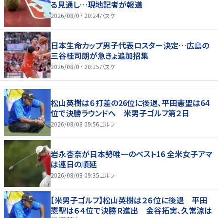
る見通し…現地記者が報道
2026/08/07 20:24
バスケ
日本生命カップ男子代表ロスター決定…広島の
三谷桂司朗が急きょ追加招集
2026/08/07 20:15
バスケ
松山英樹は６打差の26位に後退、平田憲聖は64
位で決勝ラウンドへ 米男子ゴルフ第２日
2026/08/08 09:56
ゴルフ
岩永杏奈が日本勢唯一のベスト16 全米女子アマ
は連日の順延
2026/08/08 09:35
ゴルフ
【米男子ゴルフ】松山英樹は２６位に後退 平田
憲聖は６４位で決勝Ｒ進出 金谷拓実、久常涼は