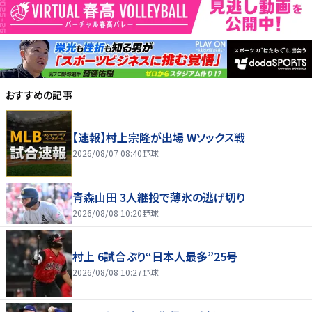
おすすめの記事
【速報】村上宗隆が出場 Wソックス戦
2026/08/07 08:40
野球
青森山田 3人継投で薄氷の逃げ切り
2026/08/08 10:20
野球
村上 6試合ぶり“日本人最多”25号
2026/08/08 10:27
野球