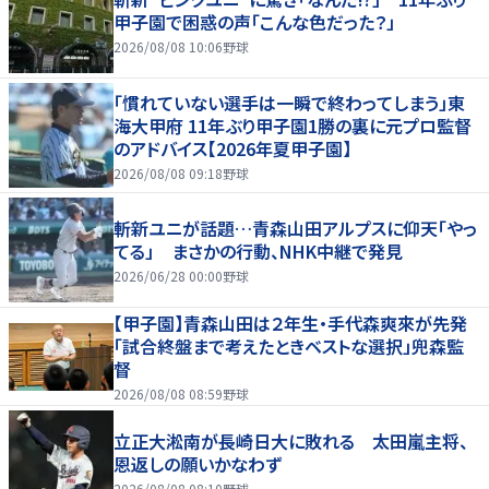
甲子園で困惑の声「こんな色だった？」
2026/08/08 10:06
野球
「慣れていない選手は一瞬で終わってしまう」東
海大甲府 11年ぶり甲子園1勝の裏に元プロ監督
のアドバイス【2026年夏甲子園】
2026/08/08 09:18
野球
斬新ユニが話題…青森山田アルプスに仰天「やっ
てる」 まさかの行動、NHK中継で発見
2026/06/28 00:00
野球
【甲子園】青森山田は２年生・手代森爽來が先発
「試合終盤まで考えたときベストな選択」兜森監
督
2026/08/08 08:59
野球
立正大淞南が長崎日大に敗れる 太田嵐主将、
恩返しの願いかなわず
2026/08/08 08:10
野球