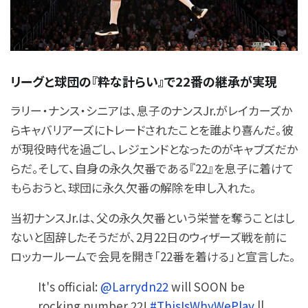
リーグと球団の『粋な計らい』で22番の継承が実現
ラリー・ナンス・シニアは、息子のナンスJr.がレイカーズか
らキャバリアーズにトレードされたことを誰より喜んだ。彼
が現役時代を過ごし、レジェンドとなったのがキャブズだか
らだ。そして、自身の永久欠番である『22』を息子に着けて
もらおうと、球団に永久欠番の解除を申し入れた。
当初ナンスJr.は、父の永久欠番という栄誉を奪うことはし
ないと固辞したそうだが、2月22日のウィザーズ戦を前に
ロッカールームで会見を開き「22番を着ける」と宣言した。
It's official:
@Larrydn22
will SOON be
rocking number 22!
#ThisIsWhyWePlay
||