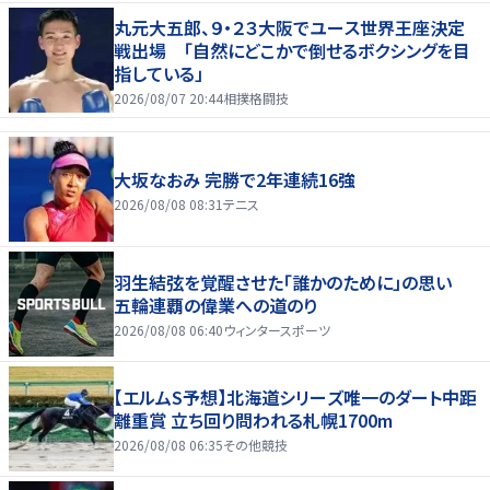
丸元大五郎、９・２３大阪でユース世界王座決定
戦出場 「自然にどこかで倒せるボクシングを目
指している」
2026/08/07 20:44
相撲格闘技
大坂なおみ 完勝で2年連続16強
2026/08/08 08:31
テニス
羽生結弦を覚醒させた「誰かのために」の思い
五輪連覇の偉業への道のり
2026/08/08 06:40
ウィンタースポーツ
【エルムS予想】北海道シリーズ唯一のダート中距
離重賞 立ち回り問われる札幌1700m
2026/08/08 06:35
その他競技