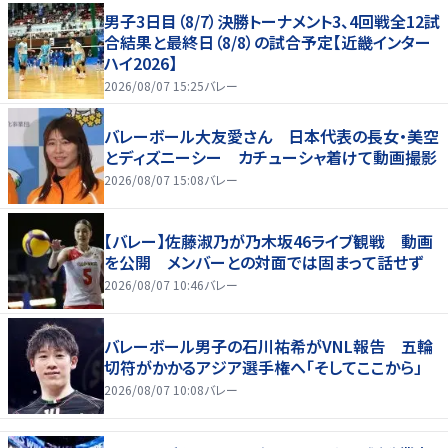
男子3日目（8/7）決勝トーナメント3、4回戦全12試
合結果と最終日（8/8）の試合予定【近畿インター
ハイ2026】
2026/08/07 15:25
バレー
バレーボール大友愛さん 日本代表の長女・美空
とディズニーシー カチューシャ着けて動画撮影
2026/08/07 15:08
バレー
【バレー】佐藤淑乃が乃木坂46ライブ観戦 動画
を公開 メンバーとの対面では固まって話せず
2026/08/07 10:46
バレー
バレーボール男子の石川祐希がVNL報告 五輪
切符がかかるアジア選手権へ「そしてここから」
2026/08/07 10:08
バレー