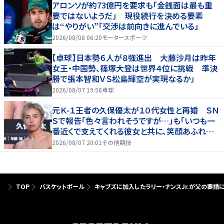
アロンソが約73億円を要求も「金銭面は最も重
要ではないようだ」 現役続行を決める要素
は“やりがい”「交渉は前向きに進んでいる」
2026/08/08 06:20
モータースポーツ
【卓球】日本勢６人が８強進出 大藤沙月は昨年
女王・中国勢、篠塚大登は世界４位に挑戦 準決
勝で張本智和ＶＳ松島輝空が実現なるか」
2026/08/07 19:58
卓球
元Ｋ-１王者の久保優太が１０代女性と再婚 ＳＮ
Ｓで報告「色々言われそうですが…」も「いつも一
番近くで支えてくれる彼女と共に、笑顔あふれる
家庭を築いていきたい」
2026/08/07 20:01
その他競技
TOP
バスケットボール
キャブズに加入したラリー・ナンスJr.が父の要請に