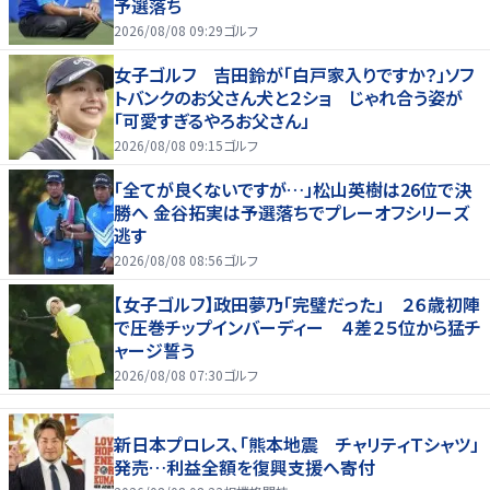
予選落ち
2026/08/08 09:29
ゴルフ
女子ゴルフ 吉田鈴が「白戸家入りですか？」ソフ
トバンクのお父さん犬と２ショ じゃれ合う姿が
「可愛すぎるやろお父さん」
2026/08/08 09:15
ゴルフ
「全てが良くないですが…」松山英樹は26位で決
勝へ 金谷拓実は予選落ちでプレーオフシリーズ
逃す
2026/08/08 08:56
ゴルフ
【女子ゴルフ】政田夢乃「完璧だった」 ２６歳初陣
で圧巻チップインバーディー ４差２５位から猛チ
ャージ誓う
2026/08/08 07:30
ゴルフ
新日本プロレス、「熊本地震 チャリティＴシャツ」
発売…利益全額を復興支援へ寄付