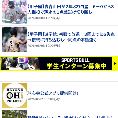
【甲子園】青森山田が２年ぶり白星 ６－０から３
人継投で薄氷の１点差逃げ切り勝ち
2026/08/08 10:20
野球
【甲子園】遊学館、初戦で敗退 ３回までに６失点
→接戦に持ち込むも…同点の本塁遠く
2026/08/08 10:20
野球
球心会公式アプリ提供開始！
2026/05/27 00:00
野球
斬新“ピンクユニ”に驚き「なんだ!?」 11年ぶり