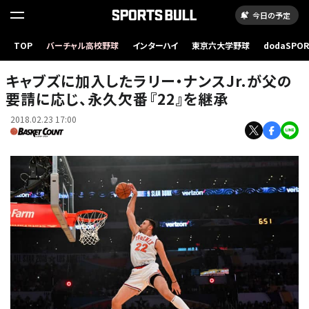
今日の予定
TOP
バーチャル高校野球
インターハイ
東京六大学野球
dodaSPO
（新しいタブ
キャブズに加入したラリー・ナンスJr.が父の
要請に応じ、永久欠番『22』を継承
2018.02.23 17:00