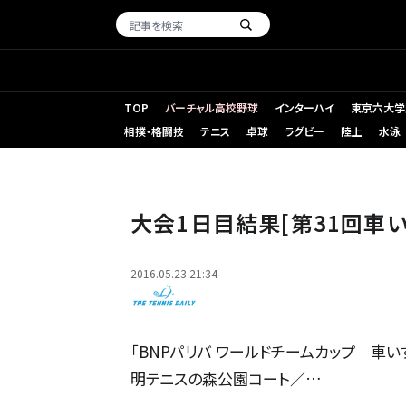
TOP
バーチャル高校野球
インターハイ
東京六大学
相撲・格闘技
テニス
卓球
ラグビー
陸上
水泳
大会1日目結果[第31回車
2016.05.23 21:34
「BNPパリバ ワールドチームカップ 車
明テニスの森公園コート／…