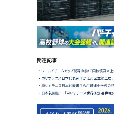
関連記事
ワールドチームカップ開幕直前！ 『国枝慎吾×上
車いすテニス日本代表選手が江東区立第二辰巳
車いすテニス日本代表選手らが豊洲小学校の児
日本初開催！ 『車いすテニス世界国別選手権』