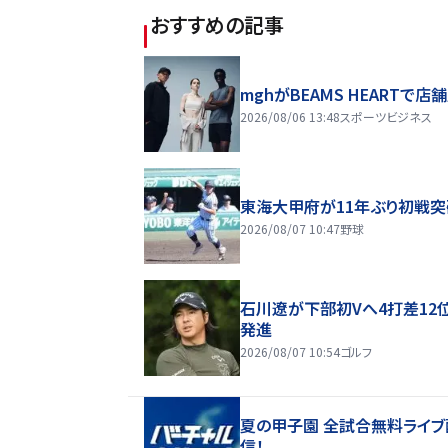
おすすめの記事
mghがBEAMS HEARTで店
2026/08/06 13:48
スポーツビジネス
東海大甲府が11年ぶり初戦突
2026/08/07 10:47
野球
石川遼が下部初Vへ4打差12
発進
2026/08/07 10:54
ゴルフ
夏の甲子園 全試合無料ライブ
信！