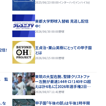
2025/06/23 00:00
インターハイ(インハイ.tv)
東都大学野球入替戦 見逃し配信
中！
2026/06/30 00:00
野球
王貞治・栗山英樹にとっての甲子園
配信！
とは
2026/06/15 00:00
野球
東筑の大型右腕、聖隷クリストファ
ス 監
ー左腕が最速144キロ！140キロ超
えは計6名に【2026年選手権2日目・
球速一覧】
2026/08/07 11:41
野球
、な
甲子園「午後の部」は午後1時半開