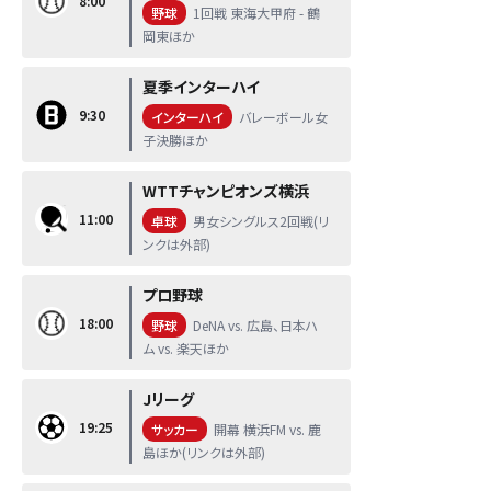
8:00
野球
1回戦 東海大甲府 - 鶴
岡東ほか
夏季インターハイ
9:30
インターハイ
バレーボール女
子決勝ほか
WTTチャンピオンズ横浜
11:00
卓球
男女シングルス2回戦(リ
ンクは外部)
プロ野球
18:00
野球
DeNA vs. 広島、日本ハ
ム vs. 楽天ほか
Jリーグ
19:25
サッカー
開幕 横浜FM vs. 鹿
島ほか(リンクは外部)