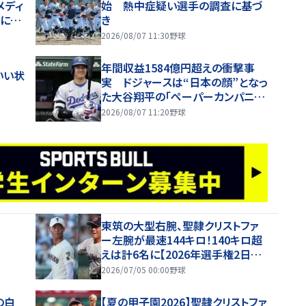
メディ
始 熱中症疑い選手の調査に基づ
噂に過
き
2026/08/07 11:30
野球
年間収益1584億円超えの衝撃事
いい状
実 ドジャースは“日本の顔”となっ
た大谷翔平の「ペーパーカンパニ
ー」 米記者が指摘した異次元の
2026/08/07 11:20
野球
「恩恵」
東筑の大型右腕、聖隷クリストファ
ー左腕が最速144キロ！140キロ超
えは計6名に【2026年選手権2日目・
球速一覧】
2026/07/05 00:00
野球
の白
【夏の甲子園2026】聖隷クリストファ