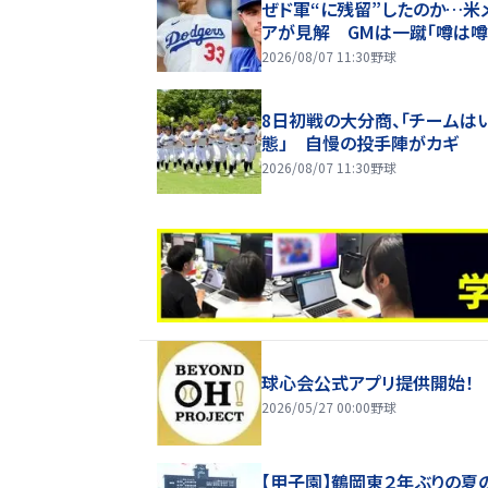
ぜド軍“に残留”したのか…米
アが見解 GMは一蹴「噂は
ぎない」
2026/08/07 11:30
野球
8日初戦の大分商、「チームは
態」 自慢の投手陣がカギ
2026/08/07 11:30
野球
球心会公式アプリ提供開始！
2026/05/27 00:00
野球
【甲子園】鶴岡東２年ぶりの夏