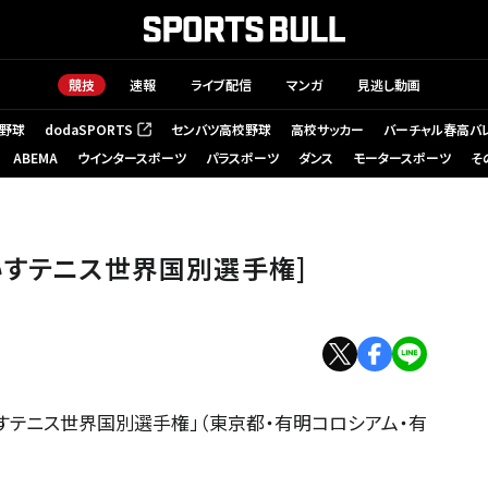
競技
速報
ライブ配信
マンガ
見逃し動画
野球
dodaSPORTS
センバツ高校野球
高校サッカー
バーチャル春高バ
（新しいタブで開く）
ABEMA
ウインタースポーツ
パラスポーツ
ダンス
モータースポーツ
そ
いすテニス世界国別選手権]
いすテニス世界国別選手権」（東京都・有明コロシアム・有