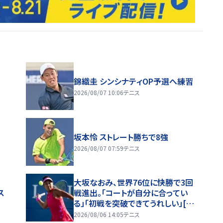
錦織圭 シンシナティOP予選へ練習
2026/08/07 10:06
テニス
」
坂本怜 ストレート勝ちで8強
2026/08/07 07:59
テニス
大坂なおみ、世界76位に快勝で3回
ス
戦進出。「コートが自分に合ってい
る」「初戦を突破できてうれしい」[ナ
ショナル・バンク・オープン]
2026/08/06 14:05
テニス