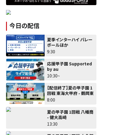
今日の配信
夏季インターハイ バレー
ボールほか
9:30
応援甲子園 Supported
by au
10:30~
【配信終了】夏の甲子園 1
回戦 東海大甲府 - 鶴岡東
8:00
夏の甲子園 1回戦 八幡商
- 健大高崎
13:30