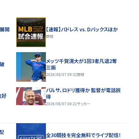
舗展開
【速報】パドレス vs. Dバックスほか
野球
メッツ千賀滉大が1回3者凡退2奪
破
三振
2026/08/07 09:32
野球
バルサ、ロドリ獲得か 監督が電話説
位好
得
2026/08/07 00:21
サッカー
配
全30競技を完全無料でライブ配信！