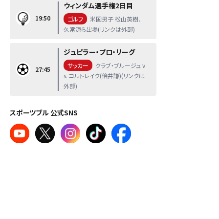
ウィンダム選手権2日目
19:50
ゴルフ
米国男子 松山英樹、
久常涼ら出場(リンクは外部)
ジュピラー・プロ・リーグ
サッカー
クラブ・ブルージュ v
27:45
s. コルトレイク(倍井謙)(リンクは
外部)
スポーツブル 公式SNS