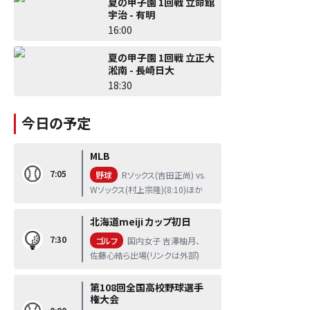
夏の甲子園 1回戦 立命館
宇治 - 有明
16:00
夏の甲子園 1回戦 立正大
淞南 - 長崎日大
18:30
今日の予定
MLB
7:05
野球
Rソックス(吉田正尚) vs.
Wソックス(村上宗隆)(8:10)ほか
北海道meiji カップ初日
7:30
ゴルフ
国内女子 吉澤柚月、
佐藤心結ら出場(リンクは外部)
第108回全国高校野球選手
権大会