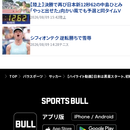
【陸上】決勝で再び日本新12秒62の中島ひとみ
「やっと出せた」向かい風でも予選と同タイムＶ
2026/08/09 15:42
陸上
シフィオンテク 逆転勝ちで雪辱
2026/08/09 14:28
テニス
TOP
パラスポーツ
サッカー
【ハイライト動画】日本は黒星スタート、初
アプリ版