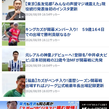
【東京】長友佑都「みんなの声援マジ魂震えた」現
役続行発表後初のインスタ更新
2026/08/09 16:54
サッカー
キングカズが開幕メンバー入り！ ５９歳１６４日
での出場で勝利貢献なるか
2026/08/09 16:11
サッカー
元レアルの神童Ｊデビューへ！登録名「中井卓大ピ
ピ」日本初挑戦の22歳今治MFが開幕戦に先発
2026/08/09 16:04
サッカー
【福島】カズがベンチ入り！還暦シーズン開幕戦
出場すればＪリーグ公式戦最年長出場記録更新
2026/08/09 16:03
サッカー