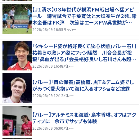
【Ｊ１清水】０３年世代が横浜ＦＭ戦出場へ猛アピ
ール 練習試合で千葉寛汰と大畑凜生が２発、鈴
木奎吾はＦＫ弾 次節はエースＦＷ呉世勲が出
場停止
2026/08/09 16:55
サッカー
「タキシード姿が格好良くて放心状態」バレー石川
祐希らの激レア姿にファン騒然 川合会長が投
稿「鼻血が出る」「会長格好良いし石川さんも超格
好いい」
2026/08/09 16:48
バレー
【バレー】「目の保養」高橋藍、黒Ｔ＆デニム姿でし
がみつく愛犬抱いて海に入るオフショなど披露
2026/08/09 12:12
バレー
【バレー】アルテミス北海道・鳥本香琳、オフはアク
ティブに 余市でサップも体験
2026/08/09 06:00
バレー