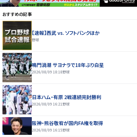
おすすめの記事
【速報】西武 vs. ソフトバンクほか
野球
鳴門渦潮 サヨナラで18年ぶり白星
2026/08/09 18:18
野球
日本ハム・有原 2戦連続完封勝利
2026/08/09 16:21
野球
阪神・熊谷敬宥が国内FA権を取得
2026/08/09 16:15
野球