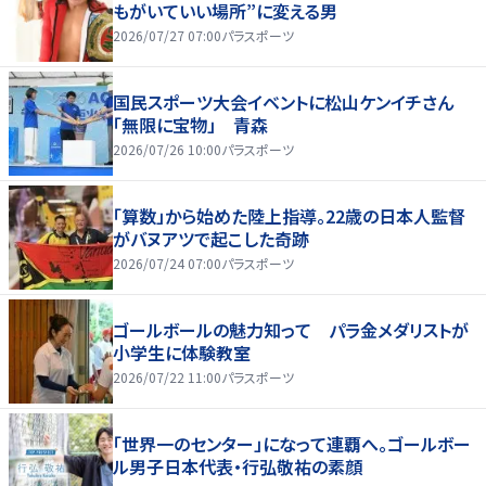
もがいていい場所”に変える男
2026/07/27 07:00
パラスポーツ
国民スポーツ大会イベントに松山ケンイチさん
「無限に宝物」 青森
2026/07/26 10:00
パラスポーツ
「算数」から始めた陸上指導。22歳の日本人監督
がバヌアツで起こした奇跡
2026/07/24 07:00
パラスポーツ
ゴールボールの魅力知って パラ金メダリストが
小学生に体験教室
2026/07/22 11:00
パラスポーツ
「世界一のセンター」になって連覇へ。ゴールボー
ル男子日本代表・行弘敬祐の素顔