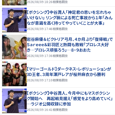
2026/08/09 18:26
相撲格闘技
【ボクシング】中谷潤人「神足君の思いを忘れちゃ
いけない」 リング禍による死亡事故から１年「みん
なが意識を高く持ってやっていくことが大事」
2026/08/09 17:46
相撲格闘技
岩谷麻優＆ビクトリア弓月、４か月ぶり「復帰戦」で
Ｓａｒｅｅｅ＆彩羽匠と熱闘も敗戦「プロレス大好
き…プロレス頑張ろう」…８・９おおた
2026/08/09 17:36
相撲格闘技
【マリーゴールド】ダークネス・レボリューションが
3D王者、３周年瀬戸レアが桜井麻衣から勝利
2026/08/09 17:10
相撲格闘技
【ボクシング】中谷潤人、今月中にもマスボクシン
グ開始へ 再起戦見据え「感覚をより高めていく」
…ラジオ公開収録に参加
2026/08/09 16:41
相撲格闘技