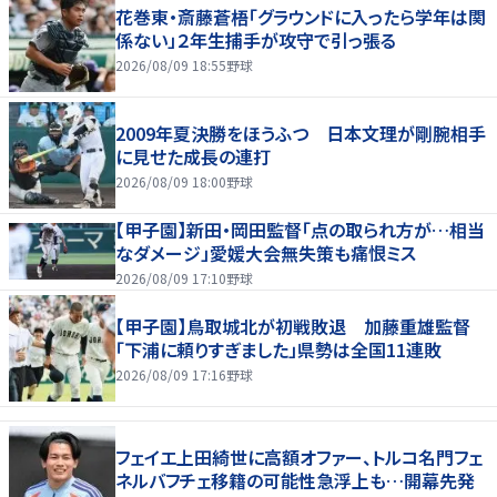
花巻東・斎藤蒼梧「グラウンドに入ったら学年は関
係ない」２年生捕手が攻守で引っ張る
2026/08/09 18:55
野球
2009年夏決勝をほうふつ 日本文理が剛腕相手
に見せた成長の連打
2026/08/09 18:00
野球
【甲子園】新田・岡田監督「点の取られ方が…相当
なダメージ」愛媛大会無失策も痛恨ミス
2026/08/09 17:10
野球
【甲子園】鳥取城北が初戦敗退 加藤重雄監督
「下浦に頼りすぎました」県勢は全国11連敗
2026/08/09 17:16
野球
フェイエ上田綺世に高額オファー、トルコ名門フェ
ネルバフチェ移籍の可能性急浮上も…開幕先発