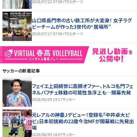
2026/07/22 07:00
パラスポーツ
山口県長門市の古い鉄工所が大変身！ 女子ラグ
ビーチームが作った3世代の“居場所”
2026/07/17 07:00
パラスポーツ
サッカー
の新着記事
フェイエ上田綺世に高額オファー、トルコ名門フェ
ネルバフチェ移籍の可能性急浮上も…開幕先発
2026/08/09 19:17
サッカー
元レアルの神童Ｊデビュー！登録名「中井卓大ピ
ピ」日本初挑戦の22歳今治MFが開幕戦に先発出
場
2026/08/09 18:07
サッカー