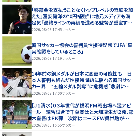
「移籍金を支払うことなくトップレベルの経験を加
えた」冨安健洋の“0円補強”に地元メディアも満
足気「最終ラインの再編を進める監督が重宝する
柔軟性を備えている」
2026/08/09 17:45
サッカー
韓国サッカー協会の審判員性接待疑惑でJFA「事
実確認をしているところ」
2026/08/09 17:19
サッカー
14年前の銅メダルが日本に変更の可能性も 日
本人審判も絡んだ性接待問題に揺れる韓国サッ
カー界 “五輪メダル剝奪”に危機感「悲劇に見
舞われる」
2026/08/09 17:00
サッカー
【Ｊ１清水】０３年世代が横浜ＦＭ戦出場へ猛アピ
ール 練習試合で千葉寛汰と大畑凜生が２発、鈴
木奎吾はＦＫ弾 次節はエースＦＷ呉世勲が出
場停止
2026/08/09 16:55
サッカー