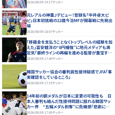
2026/08/09 19:17
サッカー
元レアルの神童Ｊデビュー！登録名「中井卓大ピ
ピ」日本初挑戦の22歳今治MFが開幕戦に先発出
場
2026/08/09 18:07
サッカー
「移籍金を支払うことなくトップレベルの経験を加
えた」冨安健洋の“0円補強”に地元メディアも満
足気「最終ラインの再編を進める監督が重宝する
柔軟性を備えている」
2026/08/09 17:45
サッカー
韓国サッカー協会の審判員性接待疑惑でJFA「事
実確認をしているところ」
2026/08/09 17:19
サッカー
14年前の銅メダルが日本に変更の可能性も 日
本人審判も絡んだ性接待問題に揺れる韓国サッ
カー界 “五輪メダル剝奪”に危機感「悲劇に見
舞われる」
2026/08/09 17:00
サッカー