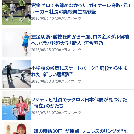
資金ゼロでも諦めなかった。ガイナーレ鳥取・元J
リーガー社長の廃校再生挑戦記
2026/08/07 07:00
パラスポーツ
左足切断・競技転向から一躍、ロス金メダル候補
へ。パラバド超大型「新人」河合紫乃
2026/08/05 07:00
パラスポーツ
小学校の校庭にスケートパーク!? 廃校から生ま
れた“新しい居場所”
2026/08/03 07:00
パラスポーツ
フジテレビ社員でラクロス日本代表が見つけた
「両立」のかたち
2026/07/31 07:00
パラスポーツ
「姉の時給30円」が原点。プロレスのリングを“誰