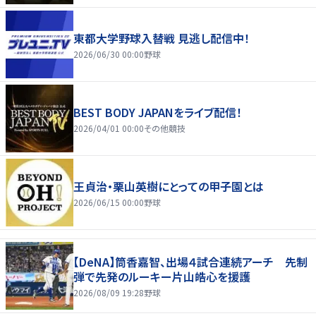
東都大学野球入替戦 見逃し配信中！
2026/06/30 00:00
野球
BEST BODY JAPANをライブ配信！
2026/04/01 00:00
その他競技
王貞治・栗山英樹にとっての甲子園とは
2026/06/15 00:00
野球
【DeNA】筒香嘉智、出場４試合連続アーチ 先制
弾で先発のルーキー片山皓心を援護
2026/08/09 19:28
野球