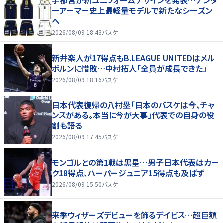
宇都宮が新ユニフォームデザインを発表…アンダ
ーアーマー史上最軽量モデルで新たなシーズン
へ
2026/08/09 18:43
バスケ
新井楽人が17得点もB.LEAGUE UNITEDはメル
ボルンに惜敗…中村拓人「全員が成長できた」
2026/08/09 18:16
バスケ
日本代表復帰の八村塁「日本のバスケは今、チャ
ンスがある。本当に今が大事」代表での自身の役
割も語る
2026/08/09 17:45
バスケ
モンゴルとの第1戦は黒星…男子日本代表はカー
ク18得点、ハーパージュニア15得点も及ばず
2026/08/09 15:50
バスケ
来季ウィザーズデビューを飾るデイビス…超巨額