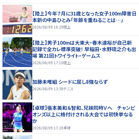
【陸上】今年７月に31歳となった女子100m障害日
本新の中島ひとみ「年齢を重ねることは…」
2026/08/09 16:29
陸上
【陸上】男子100mは大東大・春木達裕が自己新
記録で全カレ標準突破！ 早稲田・水野琉之介も出
場 第21回トワイライト・ゲームス
2026/08/09 17:10
陸上
加藤未唯組 シードに屈し8強ならず
2026/08/09 13:38
テニス
【卓球】張本美和＆智和、兄妹同時Ｖへ チャンピ
オンズ以上に格付けされる大会では初快挙なる
か
2026/08/09 17:20
卓球