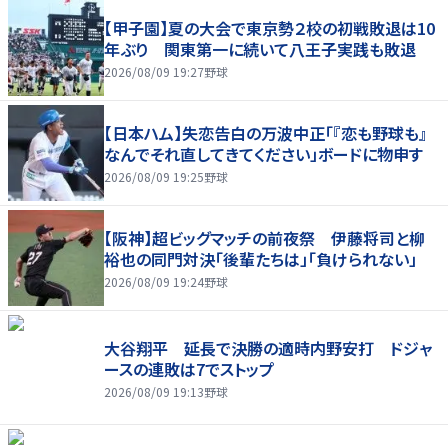
【甲子園】夏の大会で東京勢２校の初戦敗退は10
年ぶり 関東第一に続いて八王子実践も敗退
2026/08/09 19:27
野球
【日本ハム】失恋告白の万波中正「『恋も野球も』
なんでそれ直してきてください」ボードに物申す
2026/08/09 19:25
野球
【阪神】超ビッグマッチの前夜祭 伊藤将司と柳
裕也の同門対決「後輩たちは」「負けられない」
2026/08/09 19:24
野球
大谷翔平 延長で決勝の適時内野安打 ドジャ
ースの連敗は7でストップ
2026/08/09 19:13
野球