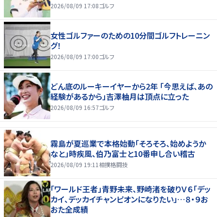
2026/08/09 17:08
ゴルフ
女性ゴルファーのための10分間ゴルフトレーニン
グ！
2026/08/09 17:00
ゴルフ
どん底のルーキーイヤーから2年 「今思えば、あの
経験があるから」吉澤柚月は頂点に立った
2026/08/09 16:57
ゴルフ
霧島が夏巡業で本格始動「そろそろ、始めようか
なと」時疾風、伯乃富士と10番申し合い稽古
2026/08/09 19:11
相撲格闘技
「ワールド王者」青野未来、野崎渚を破りＶ６「デッ
カイ、デッカイチャンピオンになりたい」…８・９お
おた全成績