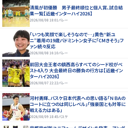
清風が初優勝 男子最終順位と個人賞、試合結
果一覧【近畿インターハイ2026】
2026/08/08 18:01
バレー
「いつも笑顔で楽しそうなので…」黄色“新ユ
ニ”着用の19歳バドミントン女子に「CMきそう」フ
ァン続々反応
2026/08/08 16:10
バレー
前回大会王者の鎮西高らすべてのシード校がベ
スト4入り 大会最終日の勝負の行方は【近畿イン
ターハイ2026】
2026/08/07 22:22
バレー
河村勇輝、バスケ日本代表への思い語る「ＮＢＡの
コートに立つのは同じレベル」「強豪国とも対等に
戦える力はある」
2026/08/09 18:45
バスケ