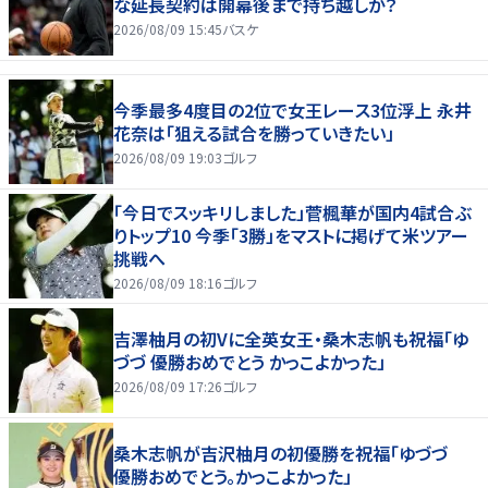
な延長契約は開幕後まで持ち越しか？
2026/08/09 15:45
バスケ
今季最多4度目の2位で女王レース3位浮上 永井
花奈は「狙える試合を勝っていきたい」
2026/08/09 19:03
ゴルフ
「今日でスッキリしました」菅楓華が国内4試合ぶ
りトップ10 今季「3勝」をマストに掲げて米ツアー
挑戦へ
2026/08/09 18:16
ゴルフ
吉澤柚月の初Vに全英女王・桑木志帆も祝福「ゆ
づづ 優勝おめでとう かっこよかった」
2026/08/09 17:26
ゴルフ
桑木志帆が吉沢柚月の初優勝を祝福「ゆづづ
優勝おめでとう。かっこよかった」