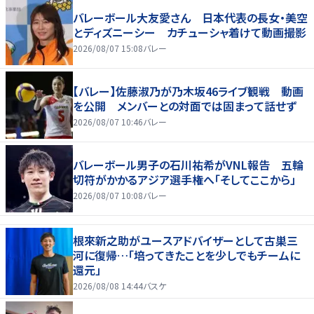
バレーボール大友愛さん 日本代表の長女・美空
とディズニーシー カチューシャ着けて動画撮影
2026/08/07 15:08
バレー
【バレー】佐藤淑乃が乃木坂46ライブ観戦 動画
を公開 メンバーとの対面では固まって話せず
2026/08/07 10:46
バレー
バレーボール男子の石川祐希がVNL報告 五輪
切符がかかるアジア選手権へ「そしてここから」
2026/08/07 10:08
バレー
根來新之助がユースアドバイザーとして古巣三
河に復帰…「培ってきたことを少しでもチームに
還元」
2026/08/08 14:44
バスケ