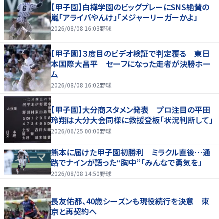
【甲子園】白樺学園のビッグプレーにSNS絶賛の
嵐「アライバやんけ」「メジャーリーガーかよ」
2026/08/08 16:03
野球
【甲子園】３度目のビデオ検証で判定覆る 東日
本国際大昌平 セーフになった走者が決勝ホー
ム
2026/08/08 16:02
野球
【甲子園】大分商スタメン発表 プロ注目の平田
玲翔は大分大会同様に救援登板「状況判断して」
2026/06/25 00:00
野球
熊本に届けた甲子園初勝利 ミラクル直後…通
路でナインが語った“胸中”「みんなで勇気を」
2026/08/08 14:50
野球
長友佑都、40歳シーズンも現役続行を決意 東
京と再契約へ