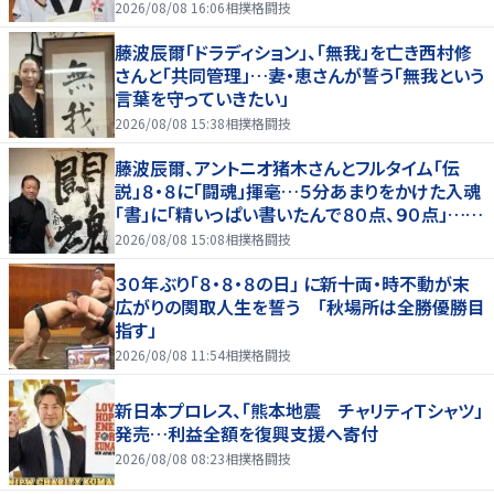
リート仲間からも祝福の声
2026/08/08 16:06
相撲格闘技
藤波辰爾「ドラディション」、「無我」を亡き西村修
さんと「共同管理」…妻・恵さんが誓う「無我という
言葉を守っていきたい」
2026/08/08 15:38
相撲格闘技
藤波辰爾、アントニオ猪木さんとフルタイム「伝
説」８・８に「闘魂」揮毫…５分あまりをかけた入魂
「書」に「精いっぱい書いたんで８０点、９０点」…
「人間・藤波辰爾展」開催
2026/08/08 15:08
相撲格闘技
３０年ぶり「８・８・８の日」 に新十両・時不動が末
広がりの関取人生を誓う 「秋場所は全勝優勝目
指す」
2026/08/08 11:54
相撲格闘技
新日本プロレス、「熊本地震 チャリティＴシャツ」
発売…利益全額を復興支援へ寄付
2026/08/08 08:23
相撲格闘技