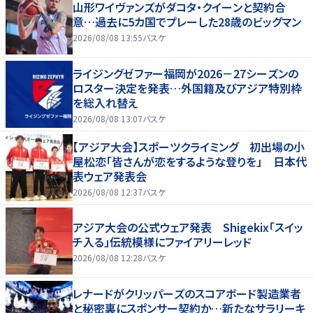
山形ワイヴァンズがダコタ・クイーンと契約合
意…過去に5カ国でプレーした28歳のビッグマン
2026/08/08 13:55
バスケ
ライジングゼファー福岡が2026－27シーズンの
ロスター決定を発表…外国籍及びアジア特別枠
を総入れ替え
2026/08/08 13:07
バスケ
【アジア大会】スポーツクライミング 初出場の小
屋松恋「皆さんが恋をするような登りを」 日本代
表ウェア発表会
2026/08/08 12:37
バスケ
アジア大会の公式ウェア発表 Shigekix「スイッ
チ入る」伝統模様にファイアリーレッド
2026/08/08 12:28
バスケ
レナードがクリッパーズのスコアボード製造業者
と秘密裏にスポンサー契約か‬…新たなサラリーキ