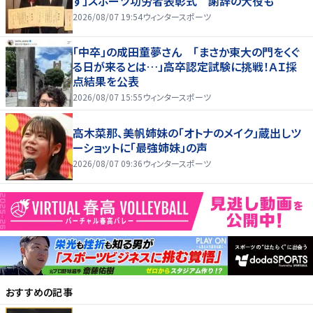
す」スポーツ功労者表彰式 謝辞の大役も
2026/08/07 19:54
ウィンタースポーツ
「中卒」の成田童夢さん 「まさか東大の門をくぐ
る日が来るとは…」高卒認定試験に挑戦！ＡＩ採
点結果を公表
2026/08/07 15:55
ウィンタースポーツ
高木菜那、美帆姉妹の「オトナのメイク」蔵出しツ
ーショットに「最強姉妹」の声
2026/08/07 09:36
ウィンタースポーツ
おすすめの記事