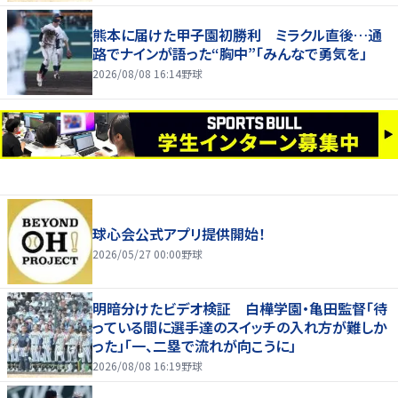
熊本に届けた甲子園初勝利 ミラクル直後…通
路でナインが語った“胸中”「みんなで勇気を」
2026/08/08 16:14
野球
球心会公式アプリ提供開始！
2026/05/27 00:00
野球
明暗分けたビデオ検証 白樺学園・亀田監督「待
っている間に選手達のスイッチの入れ方が難しか
った」「一、二塁で流れが向こうに」
2026/08/08 16:19
野球