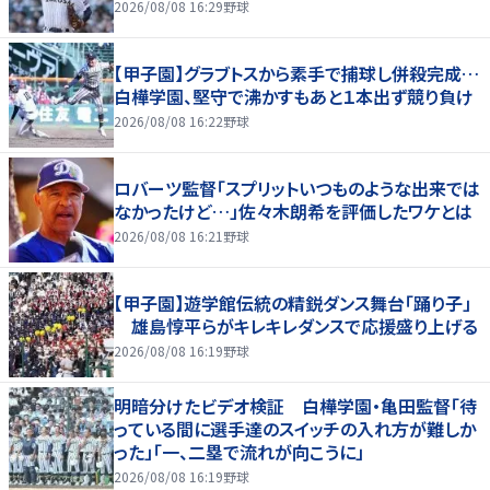
2026/08/08 16:29
野球
【甲子園】グラブトスから素手で捕球し併殺完成…
白樺学園、堅守で沸かすもあと１本出ず競り負け
2026/08/08 16:22
野球
ロバーツ監督「スプリットいつものような出来では
なかったけど…」佐々木朗希を評価したワケとは
2026/08/08 16:21
野球
【甲子園】遊学館伝統の精鋭ダンス舞台「踊り子」
雄島惇平らがキレキレダンスで応援盛り上げる
2026/08/08 16:19
野球
明暗分けたビデオ検証 白樺学園・亀田監督「待
っている間に選手達のスイッチの入れ方が難しか
った」「一、二塁で流れが向こうに」
2026/08/08 16:19
野球