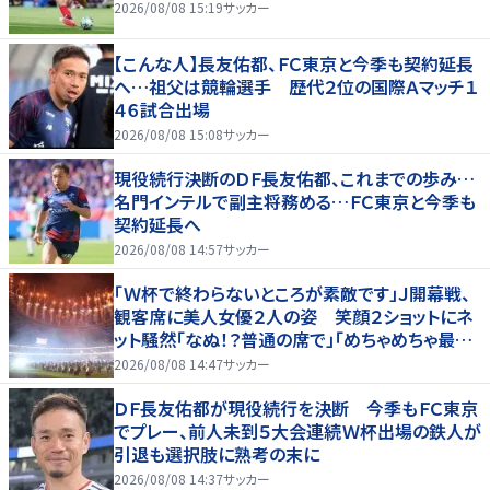
2026/08/08 15:19
サッカー
【こんな人】長友佑都、ＦＣ東京と今季も契約延長
へ…祖父は競輪選手 歴代２位の国際Ａマッチ１
４６試合出場
2026/08/08 15:08
サッカー
現役続行決断のＤＦ長友佑都、これまでの歩み…
名門インテルで副主将務める…ＦＣ東京と今季も
契約延長へ
2026/08/08 14:57
サッカー
「Ｗ杯で終わらないところが素敵です」Ｊ開幕戦、
観客席に美人女優２人の姿 笑顔２ショットにネ
ット騒然「なぬ！？普通の席で」「めちゃめちゃ最上
級に可愛すぎ」
2026/08/08 14:47
サッカー
ＤＦ長友佑都が現役続行を決断 今季もＦＣ東京
でプレー、前人未到５大会連続Ｗ杯出場の鉄人が
引退も選択肢に熟考の末に
2026/08/08 14:37
サッカー