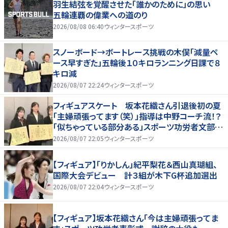
羽生結弦を覚醒させた「誰かのために」の思い
五輪連覇の偉業への道のり
2026/08/08 06:40
ウィンタースポーツ
スノーボード→ボートレース挑戦の木俣「減量ペ
ース早すぎた」五輪後１０キロランニング日課で８
キロ減
2026/08/07 22:24
ウィンタースポーツ
フィギュアスケート 坂本花織さん引退後初の夏
「主婦頑張ってます（笑）」指導は中野コーチ流！？
「似ちゃっている部分ある」スポーツ功労者文部科
学大臣顕彰・表彰式
2026/08/07 22:05
ウィンタースポーツ
【フィギュア】「りかしん」紀平梨花＆西山真瑚組、
国際大会デビュー 計３組が木下G杯追加選出
2026/08/07 22:04
ウィンタースポーツ
【フィギュア】坂本花織さん「今は主婦頑張ってま