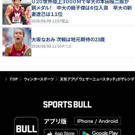
Ｕ２０世界陸上３０００Ｍで早大の本田桜二郎が
銅メダル！ 中大の簡子傑は６位入賞 早大の新
妻遼己は１１位
2026/08/08 13:07
陸上
大坂なおみ 次戦は地元期待の23歳
2026/08/08 11:55
テニス
TOP
ウィンタースポーツ
天気アプリ「ウェザーニュースタッチ」がゲレン
アプリ版