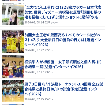
「全力でびしょ濡れに！！」２８歳サッカー日本代表
美女、猛暑ディズニー満喫姿に反響「顔面も髪の
毛も犠牲にして」ずぶ濡れショットに騒然「水も滴
る」「女優さんかと」
2026/08/08 14:02
サッカー
前回大会王者の鎮西高らすべてのシード校がベ
スト4入り 大会最終日の勝負の行方は【近畿イン
ターハイ2026】
2026/08/07 22:22
バレー
横浜隼人が初優勝 女子最終順位と個人賞、試
合結果一覧【近畿インターハイ2026】
2026/08/07 17:23
バレー
男子3日目（8/7）決勝トーナメント3、4回戦全12試
合結果と最終日（8/8）の試合予定【近畿インター
ハイ2026】
2026/08/07 15:25
バレー