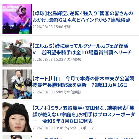
【卓球】松島輝空、逆転４強入り「観客の皆さんの
おかげ」最終Gは４点ビハインドから７連続得点
2026/08/08 15:08
卓球
【エルムＳ】砂に戻ってルクソールカフェが復活
Ｖ 岩田望来騎手は全１０場重賞制覇へリーチ
2026/08/08 15:33
その他競技
【オート】川口 今月で傘寿の鈴木章夫が公営競
技最年長勝利記録を更新 79歳11カ月16日
2026/08/08 15:09
その他競技
【スノボ】ミラノ五輪旗手・冨田せな、結婚発表「笑
顔が絶えない家庭を」お相手はプロスノーボーダ
ー…令和８年８月８日に発表
2026/08/08 13:36
ウィンタースポーツ