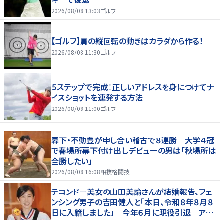
2026/08/08 13:03
ゴルフ
【ゴルフ】肩の縦回転の動きはカラダから作る！
2026/08/08 11:30
ゴルフ
５ステップで完成！正しいアドレスを身につけてナ
イスショットを連発する方法
2026/08/08 11:00
ゴルフ
幕下・不動豊が申し合い稽古で８連勝 大学４冠
で春場所幕下付け出しデビューの男は「秋場所は
全勝したい」
2026/08/08 16:08
相撲格闘技
テコンドー美女の山田美諭さんが結婚報告、フェ
ンシング男子の吉田健人と「本日、令和８年８月８
日に入籍しました」 今年６月に現役引退 アス