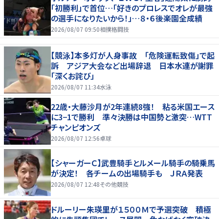
「初勝利」で首位…「好きのプロレスでオレが最強
の選手になりたいから！」…８・６後楽園全成績
2026/08/07 09:50
相撲格闘技
【競泳】本多灯が人身事故 「危険運転致傷」で起
訴 アジア大会など出場辞退 日本水連が謝罪
「深くお詫び」
2026/08/07 11:34
水泳
22歳・大藤沙月が2年連続8強！ 粘る米国エース
に3−1で勝利 準々決勝は中国勢と激突…WTT
チャンピオンズ
2026/08/07 12:56
卓球
【シャーガーＣ】武豊騎手とルメール騎手の騎乗馬
が決定！ 各チームの出場騎手も ＪＲＡ発表
2026/08/07 12:48
その他競技
ドルーリー朱瑛里が１５００Ｍで予選突破 積極