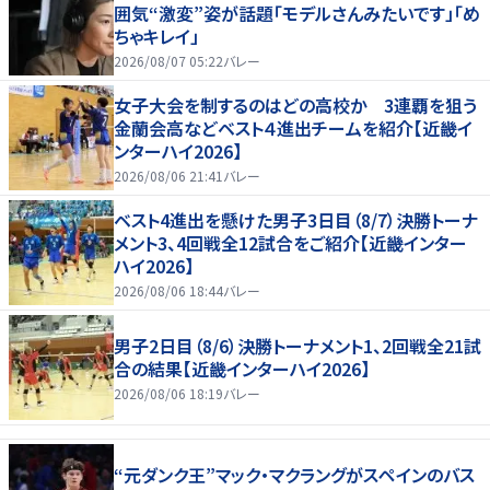
囲気“激変”姿が話題「モデルさんみたいです」「め
ちゃキレイ」
2026/08/07 05:22
バレー
女子大会を制するのはどの高校か 3連覇を狙う
金蘭会高などベスト４進出チームを紹介【近畿イ
ンターハイ2026】
2026/08/06 21:41
バレー
ベスト4進出を懸けた男子3日目（8/7）決勝トーナ
メント3、4回戦全12試合をご紹介【近畿インター
ハイ2026】
2026/08/06 18:44
バレー
男子2日目（8/6）決勝トーナメント1、2回戦全21試
合の結果【近畿インターハイ2026】
2026/08/06 18:19
バレー
“元ダンク王”マック・マクラングがスペインのバス