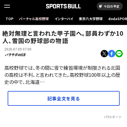
今日の予定
TOP
バーチャル高校野球
インターハイ
東京六大学野球
dodaSPO
（新しいタブ
絶対無理と言われた甲子園へ。部員わずか10
人、雪国の野球部の物語
2026.07.09 07:00
高校野球では、冬の間に雪で練習環境が制限される北国
の高校は不利、と言われてきた。高校野球100年以上の歴
史の中で、北海道…
記事全文を見る
パラスポーツ