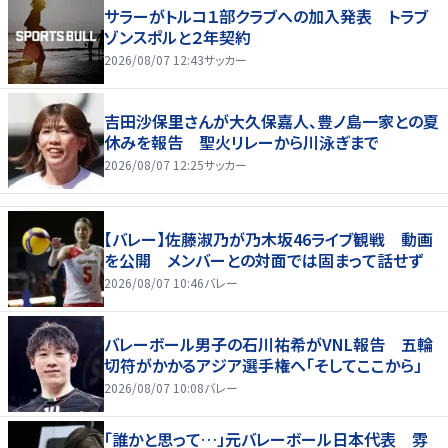
サラーがトルコ１部クラブへの加入発表 トラブ
ゾンスポルと２年契約
2026/08/07 12:43
サッカー
吉田沙保里さんが大久保嘉人、豊ノ島一家との夏
休みを報告 聖火リレーから川泳ぎまで
2026/08/07 12:25
サッカー
【バレー】佐藤淑乃が乃木坂46ライブ観戦 動画
を公開 メンバーとの対面では固まって話せず
2026/08/07 10:46
バレー
バレーボール男子の石川祐希がVNL報告 五輪
切符がかかるアジア選手権へ「そしてここから」
2026/08/07 10:08
バレー
「誰かと思って…」元バレーボール日本代表 雰