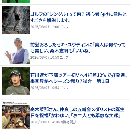
ゴルフの「シングル」って何？ 初心者向けに意味と
すごさを解説します。
2026/08/07 11:00
ゴルフ
前髪おろしたセキ・ユウティンに「美人は何やって
も美しい」桑木志帆も「いいね」
2026/08/07 10:59
ゴルフ
石川遼が下部ツアー初Ｖへ４打差12位で好発進、
来季昇格へシーズン残り７試合 第１日
2026/08/07 10:54
ゴルフ
高木菜那さん、仲良しの五輪金メダリストの誕生
日を祝福「かわゆい」「お二人とも素敵な笑顔」
2026/08/07 14:20
相撲格闘技