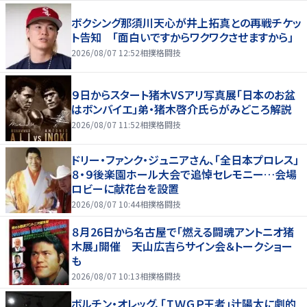
ボクシング那須川天心が井上拓真との再戦チケッ
ト告知 「面白いですからワクワクさせますから」
2026/08/07 12:52
相撲格闘技
９日からスタート猪木VSアリ写真展「日本のお盆
はボンバイエ」弟・猪木啓介氏らがみどころ解説
2026/08/07 11:52
相撲格闘技
ドリー・ファンク・ジュニアさん、「全日本プロレス」
８・９後楽園ホール大会で追悼セレモニー…会場
ロビーに献花台を設置
2026/08/07 10:44
相撲格闘技
８月26日から名古屋で「燃える闘魂アントニオ猪
木展」開催 天山広吉らサイン会＆トークショー
も
2026/08/07 10:13
相撲格闘技
ボルチン・オレッグ、「ＩＷＧＰ王者」辻陽太に劇的