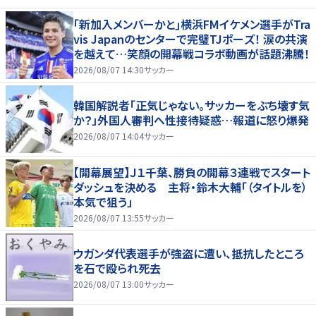
｢新加入メンバーかと｣横浜FMイケメン選手がTra
vis Japanのセンターで完璧TJポーズ！ 涙の共演
を越えて…笑顔の開幕戦コラボ動画が話題沸騰！
2026/08/07 14:30
サッカー
韓国解説者「正気じゃない。サッカーをぶち壊す気
か？」外国人審判へ性接待疑惑…報道に怒り爆発
2026/08/07 14:04
サッカー
【開幕展望】Ｊ１千葉、勝負の開幕３連戦でスタート
ダッシュを決める 主将・鈴木大輔「（タイトルを）
本気で狙う」
2026/08/07 13:55
サッカー
ウガンダ代表選手が強盗に遭い、抵抗したところ
を石で殴られ死去
2026/08/07 13:00
サッカー