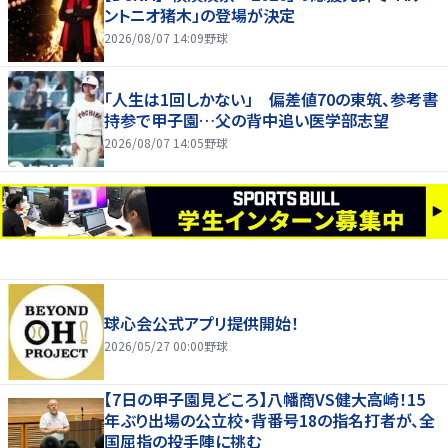
ントニオ猪木」の登場が決定
2026/08/07 14:09
野球
「人生は1回しかない」 偏差値70の東筑、参考書
持参で甲子園…父の背中追い医学部志望
2026/08/07 14:05
野球
球心会公式アプリ提供開始！
2026/05/27 00:00
野球
【7日の甲子園見どころ】八幡商VS健大高崎！15
年ぶり出場の公立校・背番号18の指名打者が、全
国屈指の投手陣に挑む