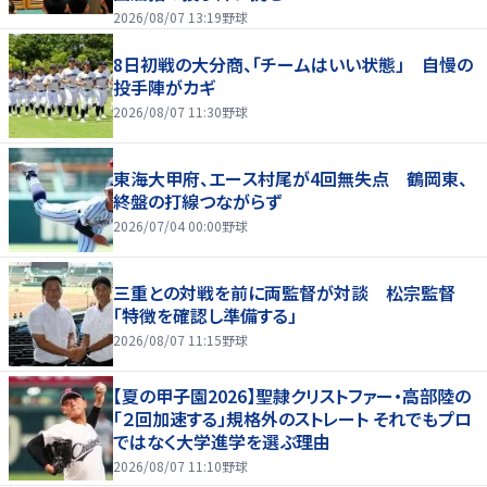
2026/08/07 13:19
野球
8日初戦の大分商、「チームはいい状態」 自慢の
投手陣がカギ
2026/08/07 11:30
野球
東海大甲府、エース村尾が4回無失点 鶴岡東、
終盤の打線つながらず
2026/07/04 00:00
野球
三重との対戦を前に両監督が対談 松宗監督
「特徴を確認し準備する」
2026/08/07 11:15
野球
【夏の甲子園2026】聖隷クリストファー・高部陸の
「２回加速する」規格外のストレート それでもプロ
ではなく大学進学を選ぶ理由
2026/08/07 11:10
野球