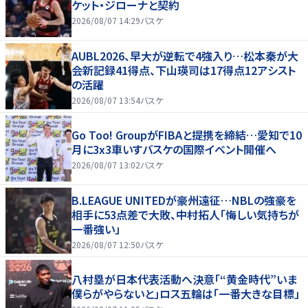
ケット・ジローナと契約
2026/08/07 14:29
バスケ
AUBL2026、早大が逆転で4強入り…松本秦が大
会新記録41得点、下山瑛司は17得点12アシスト
の活躍
2026/08/07 13:54
バスケ
Go Too! GroupがFIBAと提携を締結…愛知で10
月に3x3車いすバスケの国際イベント開催へ
2026/08/07 13:02
バスケ
B.LEAGUE UNITEDが豪州遠征…NBLの強豪を
相手に53点差で大敗、中村拓人「悔しい気持ちが
一番強い」
2026/08/07 12:50
バスケ
八村塁が日本代表活動へ決意「“黄金時代”いま
僕らがやらないと」ロス五輪は「一番大きな目標」