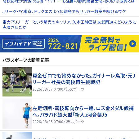
高校野球が消滅の危機？イチローも注目の静岡県富士高校の野球振興とは
Ｊリーグ・FC東京、ドラクエのような離島でもサッカー教室を続けるワケ
東大卒Jリーガーという驚異のキャリア。久木田紳吾は文武両道をどのように
実現させたか
パラスポーツ
の新着記事
資金ゼロでも諦めなかった。ガイナーレ鳥取・元J
リーガー社長の廃校再生挑戦記
2026/08/07 07:00
パラスポーツ
左足切断・競技転向から一躍、ロス金メダル候補
へ。パラバド超大型「新人」河合紫乃
2026/08/05 07:00
パラスポーツ