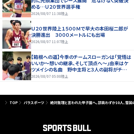
的に先頭集団でレース展開 危なげなく突破決
める…Ｕ２０世界選手権
2026/08/07 11:38
陸上
Ｕ２０世界陸上１５００Ｍで早大の本田桜二郎が
決勝進出 ３０００メートルにも出場
2026/08/07 11:07
陸上
【箱根への道】今季のチームスローガンは「覚悟は
いいか～想いの継承、そして頂点へ～」由来はケ
ツメイシの名曲 野中主将と３人の副将がチーム
を引っ張る…夏合宿特集第１弾、国学院大
2026/08/07 05:00
陸上
TOP
パラスポーツ
絶対無理と言われた甲子園へ。部員わずか10人、雪国