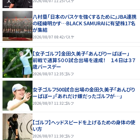
2026/08/07 11:25
バスケ
八村塁「日本のバスケを強くするために」JBA連携
の経緯明かす…BLACK SAMURAIに有望株17名
が集結
2026/08/07 08:42
バスケ
【女子ゴルフ】金田久美子「あんびりーばぼー」
前戦で通算５００試合出場を達成！ １４日は３７
歳バースデー
2026/08/07 12:35
ゴルフ
女子ゴルフ500試合出場の金田久美子「あんびり
ーばぼー」「あれだけ嫌だったゴルフが…」
2026/08/07 11:32
ゴルフ
【ゴルフ】ヘッドスピードを上げるための身体の使
い方
2026/08/07 11:30
ゴルフ