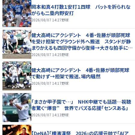
岡本和真４打数１安打１四球 バットを折られな
がらも二塁内野安打
2026/08/07 14:27
野球
健大高崎にアクシデント ４番・佐藤が頭部死球
を受け担架でグラウンド外へ搬送 スタンドが静
まりかえるも四回守備から復帰→大きな拍手に包
まれる
2026/08/07 14:25
野球
健大高崎にアクシデント 4番・佐藤が頭部死球
で動けず→担架で搬送、場内騒然
2026/08/07 14:17
野球
「まさか甲子園で…」 NHK中継でも話題…視聴
者驚く“爆音” 世界でバズる応援「センスある」
2026/08/07 14:13
野球
【DeNA】「横濱漢祭 2026」の応援元帥で「AIア