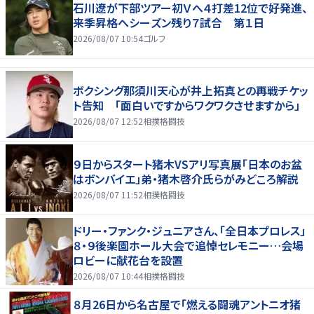
石川遼が下部ツアー初Ｖへ４打差12位で好発進、
来季昇格へシーズン残り７試合 第１日
2026/08/07 10:54
ゴルフ
ボクシング那須川天心が井上拓真との再戦チケッ
ト告知 「面白いですからワクワクさせますから」
2026/08/07 12:52
相撲格闘技
９日からスタート猪木VSアリ写真展「日本のお盆
はボンバイエ」弟・猪木啓介氏らがみどころ解説
2026/08/07 11:52
相撲格闘技
ドリー・ファンク・ジュニアさん、「全日本プロレス」
８・９後楽園ホール大会で追悼セレモニー…会場
ロビーに献花台を設置
2026/08/07 10:44
相撲格闘技
８月26日から名古屋で「燃える闘魂アントニオ猪