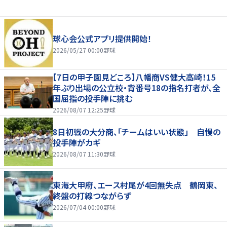
球心会公式アプリ提供開始！
2026/05/27 00:00
野球
【7日の甲子園見どころ】八幡商VS健大高崎！15
年ぶり出場の公立校・背番号18の指名打者が、全
国屈指の投手陣に挑む
2026/08/07 12:25
野球
8日初戦の大分商、「チームはいい状態」 自慢の
投手陣がカギ
2026/08/07 11:30
野球
東海大甲府、エース村尾が4回無失点 鶴岡東、
終盤の打線つながらず
2026/07/04 00:00
野球