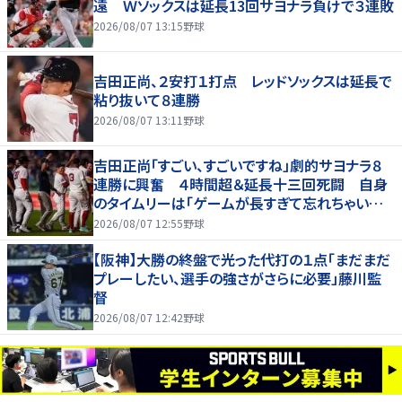
遠 Ｗソックスは延長13回サヨナラ負けで３連敗
2026/08/07 13:15
野球
吉田正尚、２安打１打点 レッドソックスは延長で
粘り抜いて８連勝
2026/08/07 13:11
野球
吉田正尚「すごい、すごいですね」劇的サヨナラ８
連勝に興奮 ４時間超＆延長十三回死闘 自身
のタイムリーは「ゲームが長すぎて忘れちゃいまし
た」
2026/08/07 12:55
野球
【阪神】大勝の終盤で光った代打の１点「まだまだ
プレーしたい、選手の強さがさらに必要」藤川監
督
2026/08/07 12:42
野球