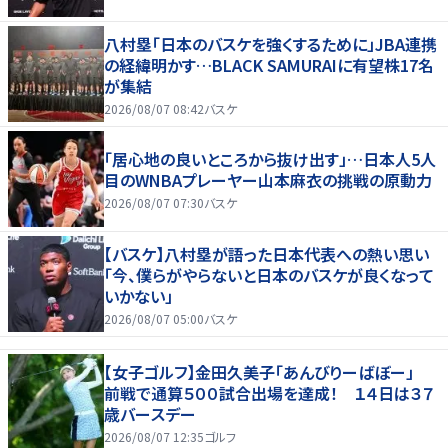
八村塁「日本のバスケを強くするために」JBA連携
の経緯明かす…BLACK SAMURAIに有望株17名
が集結
2026/08/07 08:42
バスケ
「居心地の良いところから抜け出す」…日本人5人
目のWNBAプレーヤー山本麻衣の挑戦の原動力
2026/08/07 07:30
バスケ
【バスケ】八村塁が語った日本代表への熱い思い
「今、僕らがやらないと日本のバスケが良くなって
いかない」
2026/08/07 05:00
バスケ
【女子ゴルフ】金田久美子「あんびりーばぼー」
前戦で通算５００試合出場を達成！ １４日は３７
歳バースデー
2026/08/07 12:35
ゴルフ