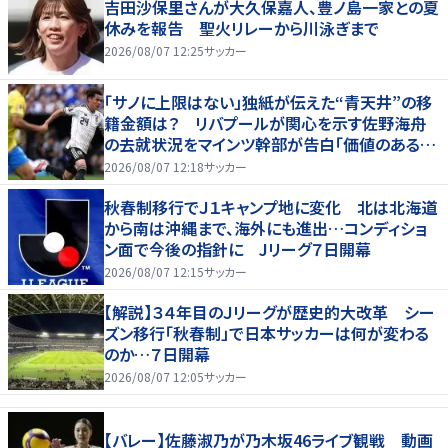
吉田沙保里さんが大久保嘉人、豊ノ島一家との夏
休みを報告 聖火リレーから川泳ぎまで
2026/08/07 12:25
サッカー
「サノに上限はない」独紙が伝えた“青天井”の移
籍金額は？ リバプールが関心を示す佐野海舟
の去就状況をマインツ幹部が告白「価値のあるも
のになる」
2026/08/07 12:18
サッカー
秋春制移行でＪ１キャンプ地に変化 北は北海道
から南は沖縄まで、海外にも進出…コンディショ
ン面で今後の指針に Jリーグ７日開幕
2026/08/07 12:15
サッカー
【解説】３４年目のＪリーグが歴史的大改革 シー
ズン移行「秋春制」で日本サッカーは何が変わる
のか…７日開幕
2026/08/07 12:05
サッカー
【バレー】佐藤淑乃が乃木坂46ライブ観戦 動画