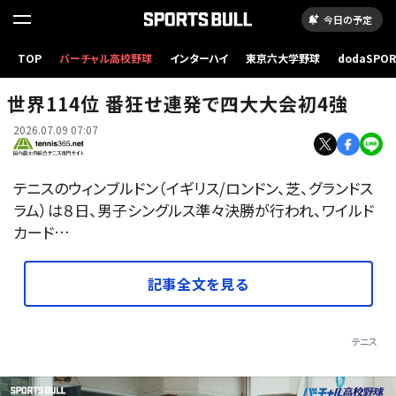
今日の予定
TOP
バーチャル高校野球
インターハイ
東京六大学野球
dodaSPO
（新しいタブ
世界114位 番狂せ連発で四大大会初4強
2026.07.09 07:07
テニスのウィンブルドン（イギリス/ロンドン、芝、グランドス
ラム）は８日、男子シングルス準々決勝が行われ、ワイルド
カード…
記事全文を見る
テニス