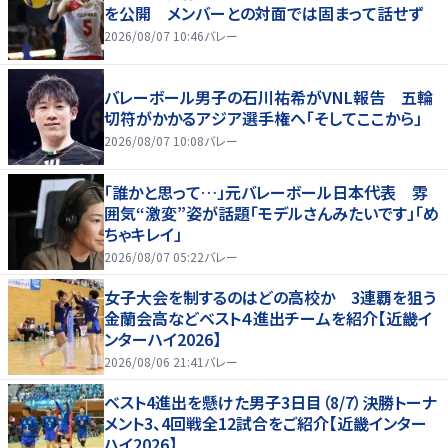
を公開 メンバーとの対面では固まって話せず
2026/08/07 10:46
バレー
バレーボール男子の石川祐希がVNL報告 五輪
切符がかかるアジア選手権へ「そしてここから」
2026/08/07 10:08
バレー
「誰かと思って…」元バレーボール日本代表 雰
囲気“激変”姿が話題「モデルさんみたいです」「め
ちゃキレイ」
2026/08/07 05:22
バレー
女子大会を制するのはどの高校か 3連覇を狙う
金蘭会高などベスト４進出チームを紹介【近畿イ
ンターハイ2026】
2026/08/06 21:41
バレー
ベスト4進出を懸けた男子3日目（8/7）決勝トーナ
メント3、4回戦全12試合をご紹介【近畿インター
ハイ2026】