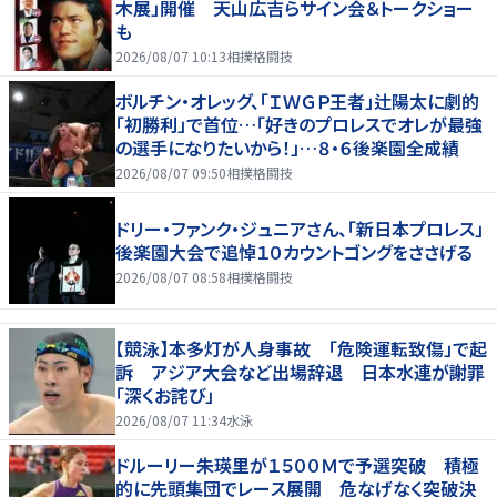
木展」開催 天山広吉らサイン会＆トークショー
も
2026/08/07 10:13
相撲格闘技
ボルチン・オレッグ、「ＩＷＧＰ王者」辻陽太に劇的
「初勝利」で首位…「好きのプロレスでオレが最強
の選手になりたいから！」…８・６後楽園全成績
2026/08/07 09:50
相撲格闘技
ドリー・ファンク・ジュニアさん、「新日本プロレス」
後楽園大会で追悼１０カウントゴングをささげる
2026/08/07 08:58
相撲格闘技
【競泳】本多灯が人身事故 「危険運転致傷」で起
訴 アジア大会など出場辞退 日本水連が謝罪
「深くお詫び」
2026/08/07 11:34
水泳
ドルーリー朱瑛里が１５００Ｍで予選突破 積極
的に先頭集団でレース展開 危なげなく突破決