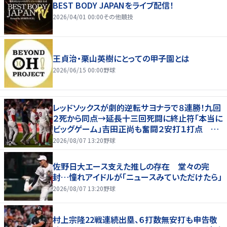
BEST BODY JAPANをライブ配信！
2026/04/01 00:00
その他競技
王貞治・栗山英樹にとっての甲子園とは
2026/06/15 00:00
野球
レッドソックスが劇的逆転サヨナラで８連勝！九回
２死から同点→延長十三回死闘に終止符「本当に
ビッグゲーム」吉田正尚も奮闘２安打１打点 本
拠地熱狂
2026/08/07 13:20
野球
佐野日大エース支えた推しの存在 堂々の完
封…憧れアイドルが「ニュースみていただけたら」
2026/08/07 13:20
野球
村上宗隆22戦連続出塁、６打数無安打も申告敬