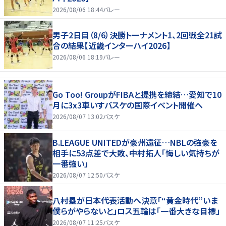
2026/08/06 18:44
バレー
男子2日目（8/6）決勝トーナメント1、2回戦全21試
合の結果【近畿インターハイ2026】
2026/08/06 18:19
バレー
Go Too! GroupがFIBAと提携を締結…愛知で10
月に3x3車いすバスケの国際イベント開催へ
2026/08/07 13:02
バスケ
B.LEAGUE UNITEDが豪州遠征…NBLの強豪を
相手に53点差で大敗、中村拓人「悔しい気持ちが
一番強い」
2026/08/07 12:50
バスケ
八村塁が日本代表活動へ決意「“黄金時代”いま
僕らがやらないと」ロス五輪は「一番大きな目標」
2026/08/07 11:25
バスケ