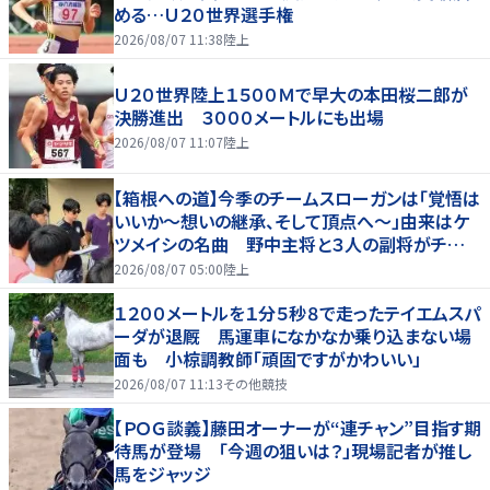
める…Ｕ２０世界選手権
2026/08/07 11:38
陸上
Ｕ２０世界陸上１５００Ｍで早大の本田桜二郎が
決勝進出 ３０００メートルにも出場
2026/08/07 11:07
陸上
【箱根への道】今季のチームスローガンは「覚悟は
いいか～想いの継承、そして頂点へ～」由来はケ
ツメイシの名曲 野中主将と３人の副将がチーム
を引っ張る…夏合宿特集第１弾、国学院大
2026/08/07 05:00
陸上
１２００メートルを１分５秒８で走ったテイエムスパ
ーダが退厩 馬運車になかなか乗り込まない場
面も 小椋調教師「頑固ですがかわいい」
2026/08/07 11:13
その他競技
【ＰＯＧ談義】藤田オーナーが“連チャン”目指す期
待馬が登場 「今週の狙いは？」現場記者が推し
馬をジャッジ