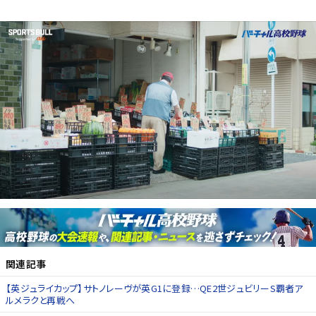
関連記事
【英ジュライカップ】サトノレーヴが英G1に登録…QE2世ジュビリーS覇者ア
ルメラクと再戦へ