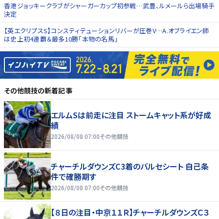
香港ジョッキークラブがシャーガーカップ初参戦…武豊、ルメールら出場騎手
決定
【英エクリプスS】コンスティテューションリバーが圧巻V…A.オブライエン師
は史上初4連覇＆最多10勝「本物の名馬」
その他競技
の新着記事
エルムSは前走に注目 ストームキャット系が好成
績
2026/08/08 07:00
その他競技
チャーチルダウンズC3着のバルセシート 自己条
件で確勝期す
2026/08/08 07:00
その他競技
【８日の注目・中京１１Ｒ】チャーチルダウンズＣ３