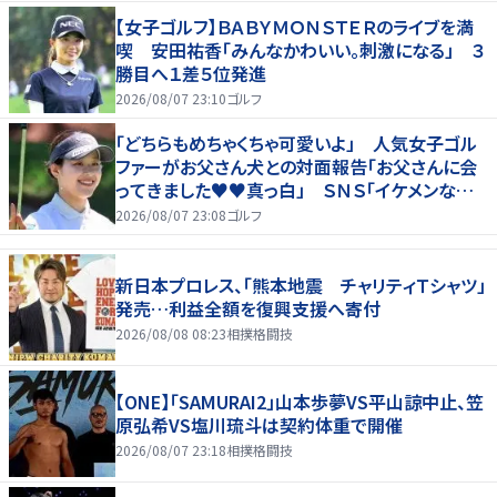
【女子ゴルフ】ＢＡＢＹＭＯＮＳＴＥＲのライブを満
喫 安田祐香「みんなかわいい。刺激になる」 ３
勝目へ１差５位発進
2026/08/07 23:10
ゴルフ
「どちらもめちゃくちゃ可愛いよ」 人気女子ゴル
ファーがお父さん犬との対面報告「お父さんに会
ってきました♥♥真っ白」 ＳＮＳ「イケメンなお
父さん」「白戸家入りするんですか？」
2026/08/07 23:08
ゴルフ
新日本プロレス、「熊本地震 チャリティＴシャツ」
発売…利益全額を復興支援へ寄付
2026/08/08 08:23
相撲格闘技
【ONE】「SAMURAI2」山本歩夢VS平山諒中止、笠
原弘希VS塩川琉斗は契約体重で開催
2026/08/07 23:18
相撲格闘技