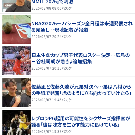
MMIT 2026』で刺激
2026/08/08 08:00
バスケ
NBAの2026－27シーズン全日程は来週発表され
る見通し…現地記者が報道
2026/08/07 20:24
バスケ
日本生命カップ男子代表ロスター決定…広島の
三谷桂司朗が急きょ追加招集
2026/08/07 20:15
バスケ
佐藤凪と佐藤久遠が兄弟対決へ…弟は八村から
の手紙で発奮「虎のように立ち向かっていけたら」
2026/08/07 19:46
バスケ
レブロンPG起用の可能性をシクサーズ指揮官が
語る「彼は味方を生かす能力に長けている」
2026/08/07 19:38
バスケ