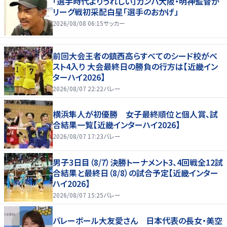
「選手時代よりうれしい」ガンバ大阪・明神監督が
リーグ戦初采配白星「選手のおかげ」
2026/08/08 06:15
サッカー
前回大会王者の鎮西高らすべてのシード校がベ
スト4入り 大会最終日の勝負の行方は【近畿イン
ターハイ2026】
2026/08/07 22:22
バレー
横浜隼人が初優勝 女子最終順位と個人賞、試
合結果一覧【近畿インターハイ2026】
2026/08/07 17:23
バレー
男子3日目（8/7）決勝トーナメント3、4回戦全12試
合結果と最終日（8/8）の試合予定【近畿インター
ハイ2026】
2026/08/07 15:25
バレー
バレーボール大友愛さん 日本代表の長女・美空