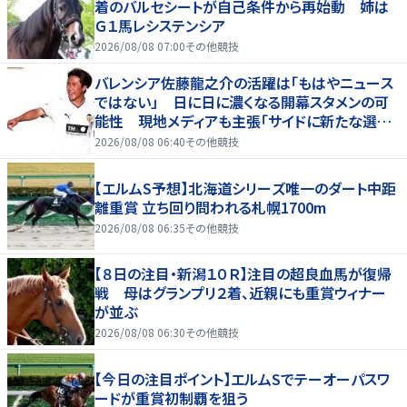
着のバルセシートが自己条件から再始動 姉は
Ｇ１馬レシステンシア
2026/08/08 07:00
その他競技
バレンシア佐藤龍之介の活躍は「もはやニュース
ではない」 日に日に濃くなる開幕スタメンの可
能性 現地メディアも主張「サイドに新たな選択
肢を提供する」
2026/08/08 06:40
その他競技
【エルムS予想】北海道シリーズ唯一のダート中距
離重賞 立ち回り問われる札幌1700m
2026/08/08 06:35
その他競技
【８日の注目・新潟１０Ｒ】注目の超良血馬が復帰
戦 母はグランプリ２着、近親にも重賞ウィナー
が並ぶ
2026/08/08 06:30
その他競技
【今日の注目ポイント】エルムSでテーオーパスワ
ードが重賞初制覇を狙う