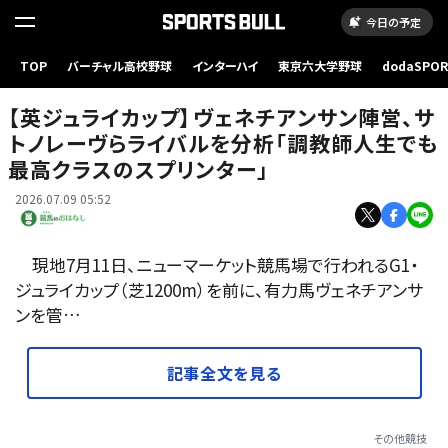
今日の予定
TOP
バーチャル高校野球
インターハイ
東京六大学野球
dodaSPO
ヴェネチアンサン (C)The Jockey Club
（新しいタブ
【英ジュライカップ】ヴェネチアンサン陣営、サ
トノレーヴらライバルを分析「調教師人生でも
最高クラスのスプリンター」
2026.07.09 05:52
現地7月11日、ニューマーケット競馬場で行われるG1・
ジュライカップ（芝1200m）を前に、有力馬ヴェネチアンサ
ンを管…
記事全文を見る
その他競技