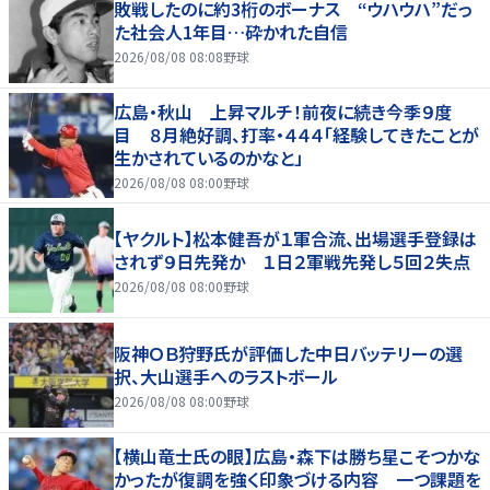
敗戦したのに約3桁のボーナス “ウハウハ”だっ
た社会人1年目…砕かれた自信
2026/08/08 08:08
野球
広島・秋山 上昇マルチ！前夜に続き今季９度
目 ８月絶好調、打率・４４４「経験してきたことが
生かされているのかなと」
2026/08/08 08:00
野球
【ヤクルト】松本健吾が１軍合流、出場選手登録は
されず９日先発か １日２軍戦先発し５回２失点
2026/08/08 08:00
野球
阪神ＯＢ狩野氏が評価した中日バッテリーの選
択、大山選手へのラストボール
2026/08/08 08:00
野球
【横山竜士氏の眼】広島・森下は勝ち星こそつかな
かったが復調を強く印象づける内容 一つ課題を