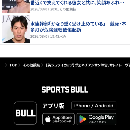
番近くで支えてくれる彼女と共に、笑顔あふれる
家庭を築いていきたい」
2026/08/07 20:01
その他競技
水連幹部「かなり重く受け止めている」 競泳・本
多灯が危険運転致傷起訴
2026/08/07 19:43
水泳
TOP
その他競技
【英ジュライカップ】ヴェネチアンサン陣営、サトノレー
アプリ版