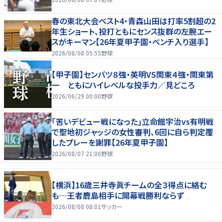
春の東北大会ベスト4・青森山田は打率5割超の2
年生ショート、投打ともにセンス抜群の左腕エー
スがキーマン【26年夏甲子園・ベンチ入り選手】
2026/08/08 05:55
野球
【甲子園】センバツ８強・英明VS関東４強・関東第
一 ともにハイレベルな投手力／見どころ
2026/06/29 00:00
野球
｢苦いデビュー戦になった｣立命館宇治vs有明戦
で聖地初ジャッジの女性審判、6回に自ら判定覆
したプレーを謝罪【26年夏甲子園】
2026/08/07 21:00
野球
【横浜】16歳三井寺眞チームの全３得点に絡む
も…王者鹿島相手に開幕戦勝利ならず
2026/08/08 08:01
サッカー