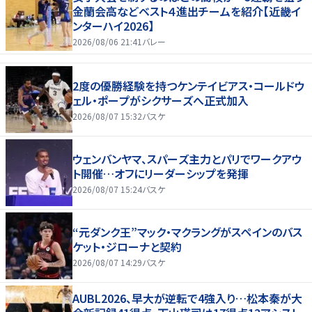
金蘭会高などベスト４進出チームを紹介【近畿イ
ンターハイ2026】
2026/08/06 21:41
バレー
2度の優勝経験を持つケンテイビアス・コールドウ
ェル・ポープがシクサーズへ正式加入
2026/08/07 15:32
バスケ
ウェンバンヤマ、スパーズ主力とパリでワークアウ
ト開催…オフにリーダーシップを発揮
2026/08/07 15:24
バスケ
“元ダンク王”マック・マクラングがスペインのバス
ケット・ジローナと契約
2026/08/07 14:29
バスケ
AUBL2026、早大が逆転で4強入り…松本秦が大