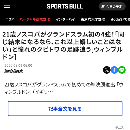
今日の予定
TOP
バーチャル高校野球
インターハイ
東京六大学野球
dodaSPO
（新しいタブ
21歳ノスコバがグランドスラム初の4強！「同
じ結末になるなら、これ以上嬉しいことはな
い」と憧れのクビトワの足跡追う[ウィンブル
ドン]
2026.07.09 06:00
21歳ノスコバがグランドスラムで初めての準決勝進出 「ウ
ィンブルドン」（イギリ…
記事全文を見る
テニス