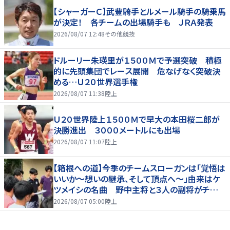
【シャーガーＣ】武豊騎手とルメール騎手の騎乗馬
が決定！ 各チームの出場騎手も ＪＲＡ発表
2026/08/07 12:48
その他競技
ドルーリー朱瑛里が１５００Ｍで予選突破 積極
的に先頭集団でレース展開 危なげなく突破決
める…Ｕ２０世界選手権
2026/08/07 11:38
陸上
Ｕ２０世界陸上１５００Ｍで早大の本田桜二郎が
決勝進出 ３０００メートルにも出場
2026/08/07 11:07
陸上
【箱根への道】今季のチームスローガンは「覚悟は
いいか～想いの継承、そして頂点へ～」由来はケ
ツメイシの名曲 野中主将と３人の副将がチーム
を引っ張る…夏合宿特集第１弾、国学院大
2026/08/07 05:00
陸上