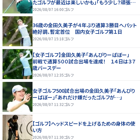
たゴルフが最近は楽しいかも」「もう少し？頑張り
たいな」
2026/08/07 16:00
ゴルフ
36歳の金田久美子が４年ぶり通算３勝目へパット
絶好調、暫定首位 国内女子ゴルフ第１日
2026/08/07 15:18
ゴルフ
【女子ゴルフ】金田久美子「あんびりーばぼー」
前戦で通算５００試合出場を達成！ １４日は３７
歳バースデー
2026/08/07 12:35
ゴルフ
女子ゴルフ500試合出場の金田久美子「あんびり
ーばぼー」「あれだけ嫌だったゴルフが…」
2026/08/07 11:32
ゴルフ
【ゴルフ】ヘッドスピードを上げるための身体の使
い方
2026/08/07 11:30
ゴルフ