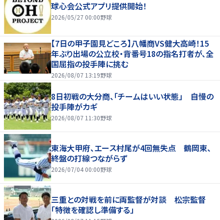
球心会公式アプリ提供開始！
2026/05/27 00:00
野球
【7日の甲子園見どころ】八幡商VS健大高崎！15
年ぶり出場の公立校・背番号18の指名打者が、全
国屈指の投手陣に挑む
2026/08/07 13:19
野球
8日初戦の大分商、「チームはいい状態」 自慢の
投手陣がカギ
2026/08/07 11:30
野球
東海大甲府、エース村尾が4回無失点 鶴岡東、
終盤の打線つながらず
2026/07/04 00:00
野球
三重との対戦を前に両監督が対談 松宗監督
「特徴を確認し準備する」