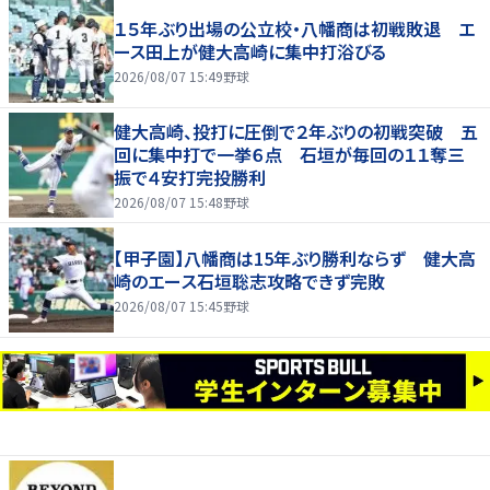
１５年ぶり出場の公立校・八幡商は初戦敗退 エ
ース田上が健大高崎に集中打浴びる
2026/08/07 15:49
野球
健大高崎、投打に圧倒で２年ぶりの初戦突破 五
回に集中打で一挙６点 石垣が毎回の１１奪三
振で４安打完投勝利
2026/08/07 15:48
野球
【甲子園】八幡商は15年ぶり勝利ならず 健大高
崎のエース石垣聡志攻略できず完敗
2026/08/07 15:45
野球