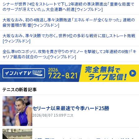
シナーが世界74位をストレートで下し2年連続の準決勝進出「重要な局面で
のサーブが冴えていた」。大会連覇へ前進[ウィンブルドン]
大坂なおみ、初の4強逃し準々決勝敗退「エネルギーが全くなかった」 連戦の
疲労蓄積が影響[ウィンブルドン]
大坂なおみ、準々決勝で力尽く。世界9位の多彩な戦術に屈しストレート敗戦
[ウィンブルドン]
全仏準Vのコボッリ、攻勢を貫き守りのデミノーを撃破して2年連続の8強！「キ
ャリア最高の試合の一つ」[ウィンブルドン]
テニス
の新着記事
セリーナ以来最速で今季ハード25勝
2026/08/07 15:09
テニス