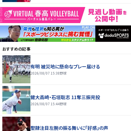
おすすめの記事
有明 被災地に懸命なプレー届ける
2026/08/07 15:38
野球
健大高崎・石垣聡志 11奪三振完投
2026/08/07 15:44
野球
聖隷注目左腕の振る舞いに「好感」の声