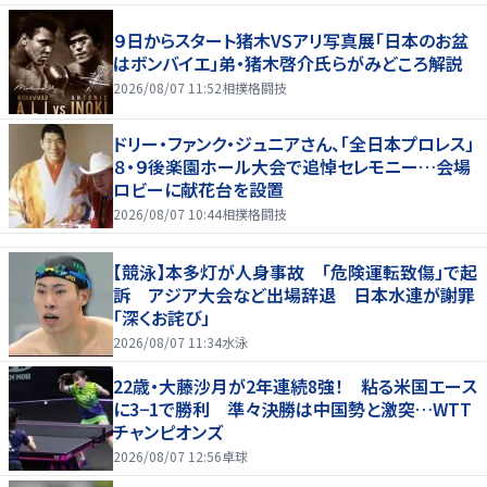
９日からスタート猪木VSアリ写真展「日本のお盆
はボンバイエ」弟・猪木啓介氏らがみどころ解説
2026/08/07 11:52
相撲格闘技
ドリー・ファンク・ジュニアさん、「全日本プロレス」
８・９後楽園ホール大会で追悼セレモニー…会場
ロビーに献花台を設置
2026/08/07 10:44
相撲格闘技
【競泳】本多灯が人身事故 「危険運転致傷」で起
訴 アジア大会など出場辞退 日本水連が謝罪
「深くお詫び」
2026/08/07 11:34
水泳
22歳・大藤沙月が2年連続8強！ 粘る米国エース
に3−1で勝利 準々決勝は中国勢と激突…WTT
チャンピオンズ
2026/08/07 12:56
卓球