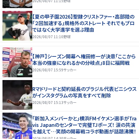
2026/08/07 11:15
野球
【夏の甲子園2026】聖隷クリストファー・高部陸の
「２回加速する」規格外のストレート それでもプロ
ではなく大学進学を選ぶ理由
2026/08/07 11:10
野球
【神戸】シーズン開幕へ権田修一が決意「ここから
本当の強豪になれるかの分岐点」8日に福岡戦
2026/08/07 15:59
サッカー
Rマドリードと契約延長のブラジル代表ビニシウス
がインスタグラムの写真をすべて削除
2026/08/07 15:13
サッカー
｢新加入メンバーかと｣横浜FMイケメン選手がTra
vis Japanのセンターで完璧TJポーズ！ 涙の共演
を越えて…笑顔の開幕戦コラボ動画が話題沸騰！
2026/08/07 14:30
サッカー