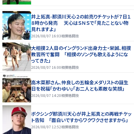
井上拓真-那須川天心２の前売りチケットが７日１
８時から発売 天心はＳＮＳで「見たことない物
見れますよ」
2026/08/07 16:03
相撲格闘技
大相撲２人目のイングランド出身力士・栄誠、相撲
教習所で奮闘 「相撲のソングも歌えるようにな
ってきた」
2026/08/07 16:00
相撲格闘技
高木菜那さん、仲良しの五輪金メダリストの誕生
日を祝福「かわゆい」「お二人とも素敵な笑顔」
2026/08/07 14:20
相撲格闘技
ボクシング那須川天心が井上拓真との再戦チケッ
ト告知 「面白いですからワクワクさせますから」
2026/08/07 12:52
相撲格闘技