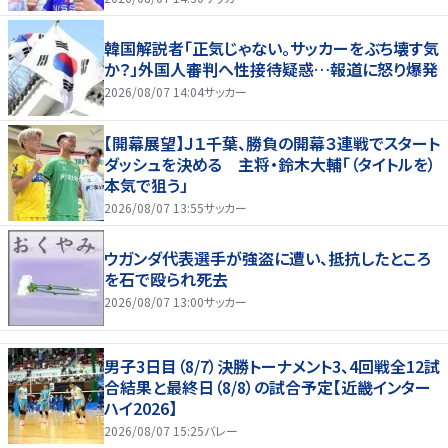
韓国解説者「正気じゃない。サッカーをぶち壊す気
か？」外国人審判へ性接待疑惑…報道に怒り爆発
2026/08/07 14:04
サッカー
【開幕展望】Ｊ１千葉、勝負の開幕３連戦でスタート
ダッシュを決める 主将・鈴木大輔「（タイトルを）
本気で狙う」
2026/08/07 13:55
サッカー
ウガンダ代表選手が強盗に遭い、抵抗したところ
を石で殴られ死去
2026/08/07 13:00
サッカー
男子3日目（8/7）決勝トーナメント3、4回戦全12試
合結果と最終日（8/8）の試合予定【近畿インター
ハイ2026】
2026/08/07 15:25
バレー