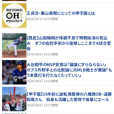
王貞治・栗山英樹にとっての甲子園とは
2026/06/15 00:00
野球
【西武】山田陽翔が体調不良で特例抹消の見込
み オフの右肘手術から復帰しここまで４試合登
板
2026/08/07 16:01
野球
大谷翔平のMVP受賞は「議論にすらならない」
カブス外野手との比較論に元MLB戦士が異論「も
う本塁打を打たなくたっていい」
2026/08/07 16:00
野球
【甲子園】15年前に逆転満塁弾の八幡商OB・遠藤
和哉さん 自身も活躍した聖地で後輩にエール
2026/08/07 15:57
野球