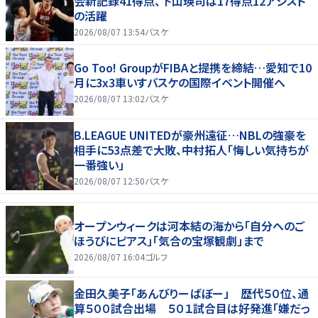
会新記録41得点、下山瑛司は17得点12アシスト
の活躍
2026/08/07 13:54
バスケ
Go Too! GroupがFIBAと提携を締結…愛知で10
月に3x3車いすバスケの国際イベント開催へ
2026/08/07 13:02
バスケ
B.LEAGUE UNITEDが豪州遠征…NBLの強豪を
相手に53点差で大敗、中村拓人「悔しい気持ちが
一番強い」
2026/08/07 12:50
バスケ
オープンウィークは河本結の海から「自分へのご
ほうびにピアス」「気合の宝塚観劇」まで
2026/08/07 16:04
ゴルフ
金田久美子「あんびりーばぼー」 歴代５０位、通
算５００試合出場 ５０１試合目は好発進「嫌だっ