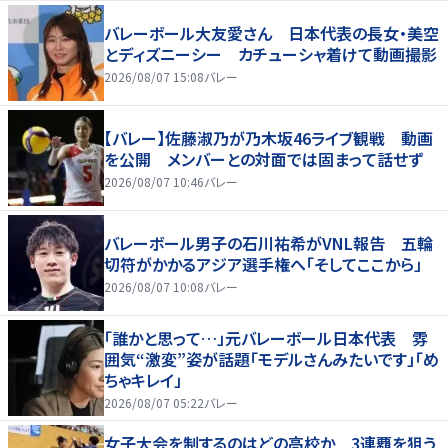
バレーボール大友愛さん 日本代表の長女・美空
とディズニーシー カチューシャ着けて動画撮影
2026/08/07 15:08
バレー
【バレー】佐藤淑乃が乃木坂46ライブ観戦 動画
を公開 メンバーとの対面では固まって話せず
2026/08/07 10:46
バレー
バレーボール男子の石川祐希がVNL報告 五輪
切符がかかるアジア選手権へ「そしてここから」
2026/08/07 10:08
バレー
「誰かと思って…」元バレーボール日本代表 雰
囲気“激変”姿が話題「モデルさんみたいです」「め
ちゃキレイ」
2026/08/07 05:22
バレー
女子大会を制するのはどの高校か 3連覇を狙う