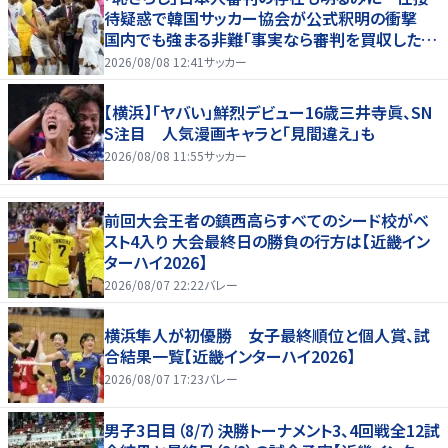
待疑惑で韓国サッカー協会が公式釈明の衝撃
国内でも強まる非難「事実なら審判を買収したこ
とになる」
2026/08/08 12:41
サッカー
【横浜】「ヤバい」鮮烈デビュー16歳三井寺眞、SN
S注目 人気漫画キャラと「見間違え」も
2026/08/08 11:55
サッカー
前回大会王者の鎮西高らすべてのシード校がベ
スト4入り 大会最終日の勝負の行方は【近畿イン
ターハイ2026】
2026/08/07 22:22
バレー
横浜隼人が初優勝 女子最終順位と個人賞、試
合結果一覧【近畿インターハイ2026】
2026/08/07 17:23
バレー
男子3日目（8/7）決勝トーナメント3、4回戦全12試