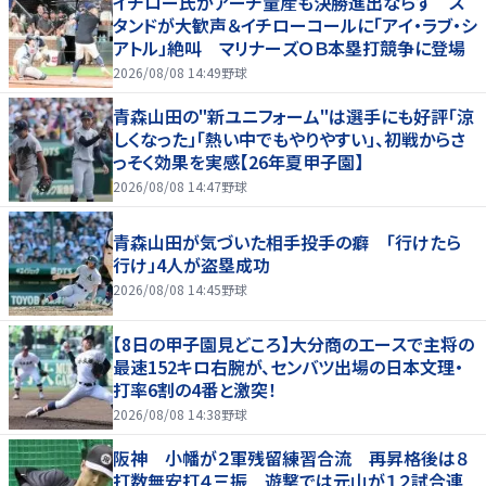
イチロー氏がアーチ量産も決勝進出ならず ス
タンドが大歓声＆イチローコールに「アイ・ラブ・シ
アトル」絶叫 マリナーズＯＢ本塁打競争に登場
2026/08/08 14:49
野球
青森山田の"新ユニフォーム"は選手にも好評「涼
しくなった」「熱い中でもやりやすい」、初戦からさ
っそく効果を実感【26年夏甲子園】
2026/08/08 14:47
野球
青森山田が気づいた相手投手の癖 「行けたら
行け」4人が盗塁成功
2026/08/08 14:45
野球
【8日の甲子園見どころ】大分商のエースで主将の
最速152キロ右腕が、センバツ出場の日本文理・
打率6割の4番と激突！
2026/08/08 14:38
野球
阪神 小幡が２軍残留練習合流 再昇格後は８
打数無安打４三振 遊撃では元山が１２試合連