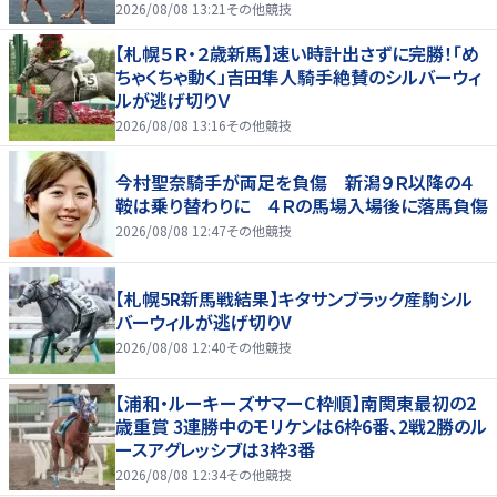
2026/08/08 13:21
その他競技
【札幌５Ｒ・２歳新馬】速い時計出さずに完勝！「め
ちゃくちゃ動く」吉田隼人騎手絶賛のシルバーウィ
ルが逃げ切りＶ
2026/08/08 13:16
その他競技
今村聖奈騎手が両足を負傷 新潟９Ｒ以降の４
鞍は乗り替わりに ４Ｒの馬場入場後に落馬負傷
2026/08/08 12:47
その他競技
【札幌5R新馬戦結果】キタサンブラック産駒シル
バーウィルが逃げ切りV
2026/08/08 12:40
その他競技
【浦和・ルーキーズサマーC枠順】南関東最初の2
歳重賞 3連勝中のモリケンは6枠6番、2戦2勝のル
ースアグレッシブは3枠3番
2026/08/08 12:34
その他競技