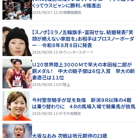
くってウスビャンに勝利、４強進出
2026/08/07 22:30
相撲格闘技
【スノボ】ミラノ五輪旗手・冨田せな、結婚発表「笑
顔が絶えない家庭を」お相手はプロスノーボーダ
ー…令和８年８月８日に発表
2026/08/08 13:36
ウィンタースポーツ
Ｕ２０世界陸上３０００Ｍで早大の本田桜二郎が
銅メダル！ 中大の簡子傑は６位入賞 早大の新
妻遼己は１１位
2026/08/08 13:07
陸上
今村聖奈騎手が足を負傷 新潟９Ｒ以降の４鞍
は乗り替わりに ４Ｒの馬場入場で騎乗馬が放馬
2026/08/08 12:47
その他競技
大坂なおみ 次戦は地元期待の23歳