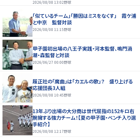
2026/08/08 13:02
野球
「似ているチーム」「勝因はミスをなくす」 霞ケ浦
と中京 監督対談
2026/08/08 11:15
野球
甲子園初出場の八王子実践・河本監督、鳴門渦
潮・森監督と対談
2026/06/27 00:00
野球
履正社の「魔曲」は「カエルの歌」？ 盛り上げる
応援団長3人組
2026/08/08 10:45
野球
13年ぶり出場の大分商は世代屈指の152キロ右
腕擁する強力チーム！【夏の甲子園・ベンチ入り選
手紹介】
2026/08/08 12:17
野球