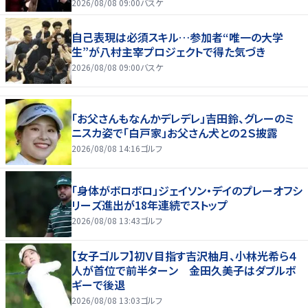
2026/08/08 09:00
バスケ
自己表現は必須スキル…参加者“唯一の大学
生”が八村主宰プロジェクトで得た気づき
2026/08/08 09:00
バスケ
「お父さんもなんかデレデレ」吉田鈴、グレーのミ
ニスカ姿で「白戸家」お父さん犬との２Ｓ披露
2026/08/08 14:16
ゴルフ
「身体がボロボロ」ジェイソン・デイのプレーオフシ
リーズ進出が18年連続でストップ
2026/08/08 13:43
ゴルフ
【女子ゴルフ】初Ｖ目指す吉沢柚月、小林光希ら４
人が首位で前半ターン 金田久美子はダブルボ
ギーで後退
2026/08/08 13:03
ゴルフ