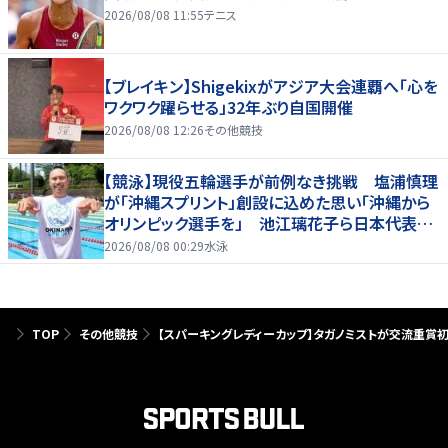
2026/08/08 11:55
テニス
【ブレイキン】Shigekixがアジア大会連覇へ「心を
ワクワク躍らせる」32年ぶり自国開催
2026/08/08 12:26
その他競技
【競泳】現役五輪選手が前例なき挑戦 塩浦慎理
が「沖縄スプリント」創設に込めた思い「沖縄から
オリンピック選手を」 池江璃花子ら日本代表も
参戦
2026/08/08 00:29
水泳
TOP
その他競技
【スパーキングレディーカップ】タガノミストが交流重賞