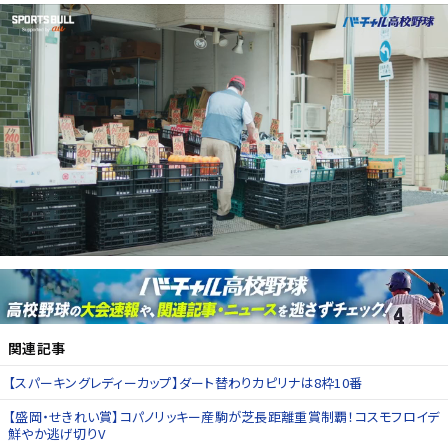
関連記事
【スパーキングレディーカップ】ダート替わりカピリナは8枠10番
【盛岡・せきれい賞】コパノリッキー産駒が芝長距離重賞制覇！コスモフロイデ
鮮やか逃げ切りV