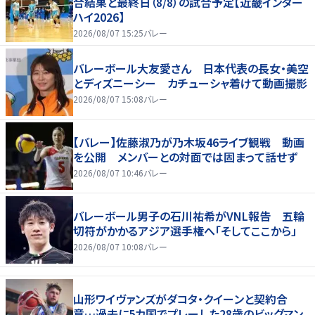
合結果と最終日（8/8）の試合予定【近畿インター
ハイ2026】
2026/08/07 15:25
バレー
バレーボール大友愛さん 日本代表の長女・美空
とディズニーシー カチューシャ着けて動画撮影
2026/08/07 15:08
バレー
【バレー】佐藤淑乃が乃木坂46ライブ観戦 動画
を公開 メンバーとの対面では固まって話せず
2026/08/07 10:46
バレー
バレーボール男子の石川祐希がVNL報告 五輪
切符がかかるアジア選手権へ「そしてここから」
2026/08/07 10:08
バレー
山形ワイヴァンズがダコタ・クイーンと契約合
意…過去に5カ国でプレーした28歳のビッグマン