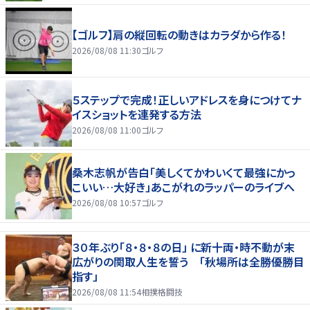
【ゴルフ】肩の縦回転の動きはカラダから作る！
2026/08/08 11:30
ゴルフ
５ステップで完成！正しいアドレスを身につけてナ
イスショットを連発する方法
2026/08/08 11:00
ゴルフ
桑木志帆が告白「美しくてかわいくて最強にかっ
こいい…大好き」あこがれのラッパーのライブへ
2026/08/08 10:57
ゴルフ
３０年ぶり「８・８・８の日」 に新十両・時不動が末
広がりの関取人生を誓う 「秋場所は全勝優勝目
指す」
2026/08/08 11:54
相撲格闘技