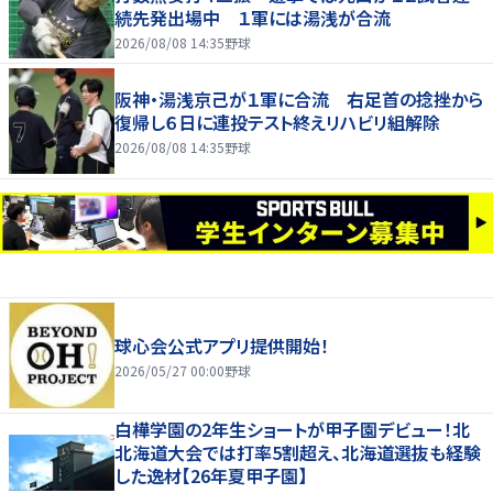
続先発出場中 １軍には湯浅が合流
2026/08/08 14:35
野球
阪神・湯浅京己が１軍に合流 右足首の捻挫から
復帰し６日に連投テスト終えリハビリ組解除
2026/08/08 14:35
野球
球心会公式アプリ提供開始！
2026/05/27 00:00
野球
白樺学園の2年生ショートが甲子園デビュー！北
北海道大会では打率5割超え、北海道選抜も経験
した逸材【26年夏甲子園】