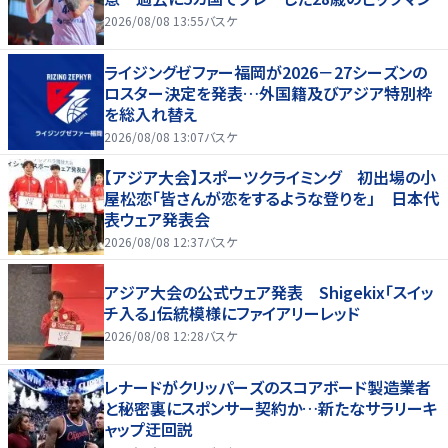
2026/08/08 13:55
バスケ
ライジングゼファー福岡が2026－27シーズンの
ロスター決定を発表…外国籍及びアジア特別枠
を総入れ替え
2026/08/08 13:07
バスケ
【アジア大会】スポーツクライミング 初出場の小
屋松恋「皆さんが恋をするような登りを」 日本代
表ウェア発表会
2026/08/08 12:37
バスケ
アジア大会の公式ウェア発表 Shigekix「スイッ
チ入る」伝統模様にファイアリーレッド
2026/08/08 12:28
バスケ
レナードがクリッパーズのスコアボード製造業者
と秘密裏にスポンサー契約か‬…新たなサラリーキ
ャップ迂回説