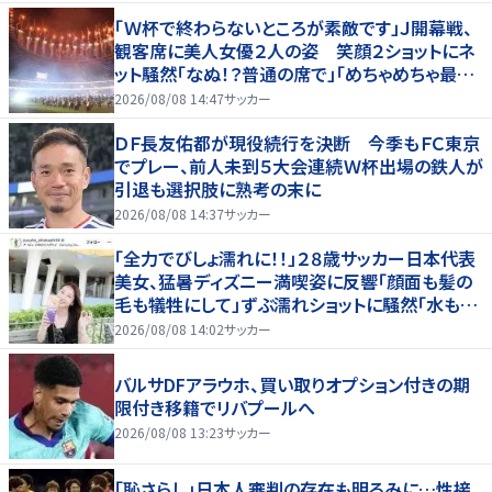
「Ｗ杯で終わらないところが素敵です」Ｊ開幕戦、
観客席に美人女優２人の姿 笑顔２ショットにネ
ット騒然「なぬ！？普通の席で」「めちゃめちゃ最上
級に可愛すぎ」
2026/08/08 14:47
サッカー
ＤＦ長友佑都が現役続行を決断 今季もＦＣ東京
でプレー、前人未到５大会連続Ｗ杯出場の鉄人が
引退も選択肢に熟考の末に
2026/08/08 14:37
サッカー
「全力でびしょ濡れに！！」２８歳サッカー日本代表
美女、猛暑ディズニー満喫姿に反響「顔面も髪の
毛も犠牲にして」ずぶ濡れショットに騒然「水も滴
る」「女優さんかと」
2026/08/08 14:02
サッカー
バルサDFアラウホ、買い取りオプション付きの期
限付き移籍でリバプールへ
2026/08/08 13:23
サッカー
「恥さらし」日本人審判の存在も明るみに…性接