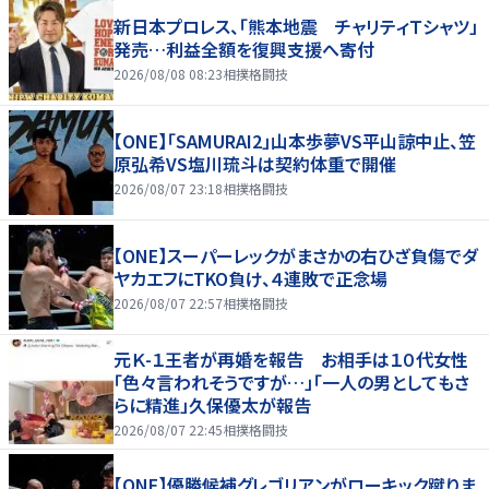
新日本プロレス、「熊本地震 チャリティＴシャツ」
発売…利益全額を復興支援へ寄付
2026/08/08 08:23
相撲格闘技
【ONE】「SAMURAI2」山本歩夢VS平山諒中止、笠
原弘希VS塩川琉斗は契約体重で開催
2026/08/07 23:18
相撲格闘技
【ONE】スーパーレックがまさかの右ひざ負傷でダ
ヤカエフにTKO負け、４連敗で正念場
2026/08/07 22:57
相撲格闘技
元Ｋ-１王者が再婚を報告 お相手は１０代女性
「色々言われそうですが…」「一人の男としてもさ
らに精進」久保優太が報告
2026/08/07 22:45
相撲格闘技
【ONE】優勝候補グレゴリアンがローキック蹴りま