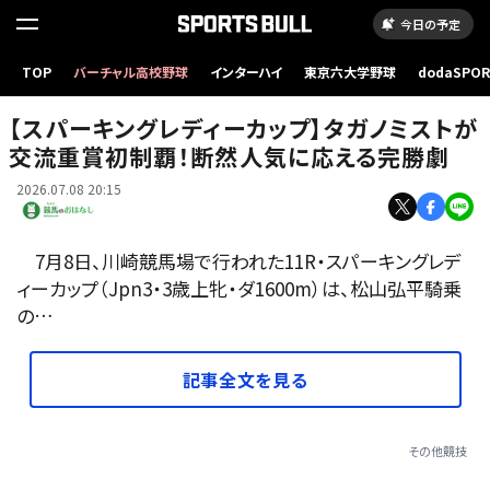
今日の予定
TOP
バーチャル高校野球
インターハイ
東京六大学野球
dodaSPO
（新しいタブ
【スパーキングレディーカップ】タガノミストが
交流重賞初制覇！断然人気に応える完勝劇
2026.07.08 20:15
7月8日、川崎競馬場で行われた11R・スパーキングレデ
ィーカップ（Jpn3・3歳上牝・ダ1600m）は、松山弘平騎乗
の…
記事全文を見る
その他競技