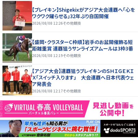
【ブレイキン】Shigekixがアジア大会連覇へ「心を
ワクワク躍らせる」32年ぶり自国開催
2026/08/08 12:26
その他競技
【盛岡・クラスターC枠順】岩手のお盆開催飾る短
距離重賞 連覇狙うサンライズアムールは3枠3番
2026/08/08 12:19
その他競技
【アジア大会】連覇狙うブレイキンのＳＨＩＧＥＫＩ
Ｘ「スイッチ入ります」 大会連覇へ日本代表ウェ
ア発表会
2026/08/08 12:17
その他競技