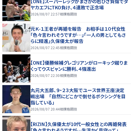
【ONE】スーパーレックがまさかの右ひざ負傷でダ
ヤカエフにTKO負け、４連敗で正念場
2026/08/07 22:57
相撲格闘技
元Ｋ-１王者が再婚を報告 お相手は１０代女性
「色々言われそうですが…」「一人の男としてもさ
らに精進」久保優太が報告
2026/08/07 22:45
相撲格闘技
【ONE】優勝候補グレゴリアンがローキック蹴りま
くってウスビャンに勝利、４強進出
2026/08/07 22:30
相撲格闘技
丸元大五郎、９・２３大阪でユース世界王座決定
戦出場 「自然にどこかで倒せるボクシングを目
指している」
2026/08/07 20:44
相撲格闘技
【RIZIN】久保優太が10代一般女性との再婚発表
「色々言われそうですが…生温かく見守って」