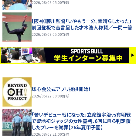
2026/08/08 05:00
野球
【阪神】藤川監督「いやもう十分。素晴らしかった」
前回登板で苦言呈した才木浩人称賛／一問一答
2026/08/08 05:00
野球
球心会公式アプリ提供開始！
2026/05/27 00:00
野球
｢苦いデビュー戦になった｣立命館宇治vs有明戦
で聖地初ジャッジの女性審判、6回に自ら判定覆
したプレーを謝罪【26年夏甲子園】
2026/08/07 21:00
野球