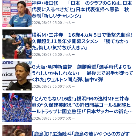
神戸・権田修一 「日本一のクラブのＧＫは、日本
代表に入るべきだと」日本代表復帰へ意欲 秋
春制「新しいチャレンジ」
2026/08/08 05:00
サッカー
横浜Ｍ・三井寺 １６歳４カ月５日で衝撃先制弾！
久保超えＪ１最年少開幕スタメン 「勝てなかっ
た。悔しい気持ちが大きい」
2026/08/08 05:00
サッカー
Ｇ大阪・明神新監督 劇勝発進「選手時代よりも
うれしいかもしれない」 「最後まで選手が走って
くれた」ウェルトン同点弾、植中Ｖ弾
2026/08/08 05:00
サッカー
｢とんでもない16歳！｣横浜FMの逸材MF三井寺
眞の“久保建英超え”の鮮烈開幕ゴール＆超絶ヒ
ールトラップに国立熱狂！｢日本サッカーの新たな
スターが誕生した｣
2026/08/08 05:00
サッカー
【鹿島】DF広瀬陸斗「鹿島の若いやつらの方がす