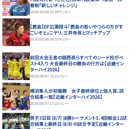
春制「新しいチャレンジ」
2026/08/08 05:00
サッカー
【鹿島】DF広瀬陸斗「鹿島の若いやつらの方がす
ごいぞと」ニヤリ、三井寺眞とマッチアップ
2026/08/08 00:53
サッカー
前回大会王者の鎮西高らすべてのシード校がベ
スト4入り 大会最終日の勝負の行方は【近畿イン
ターハイ2026】
2026/08/07 22:22
バレー
横浜隼人が初優勝 女子最終順位と個人賞、試
合結果一覧【近畿インターハイ2026】
2026/08/07 17:23
バレー
男子3日目（8/7）決勝トーナメント3、4回戦全12試
合結果と最終日（8/8）の試合予定【近畿インター