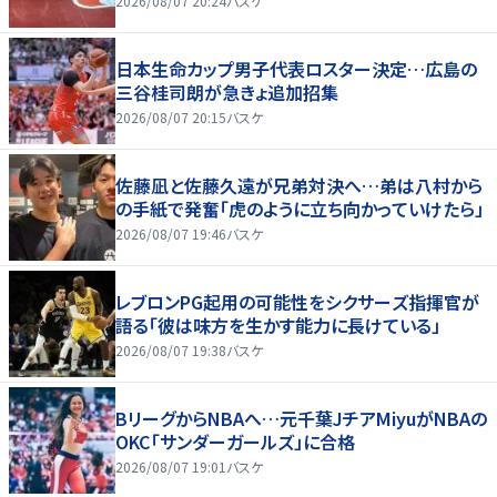
2026/08/07 20:24
バスケ
日本生命カップ男子代表ロスター決定…広島の
三谷桂司朗が急きょ追加招集
2026/08/07 20:15
バスケ
佐藤凪と佐藤久遠が兄弟対決へ…弟は八村から
の手紙で発奮「虎のように立ち向かっていけたら」
2026/08/07 19:46
バスケ
レブロンPG起用の可能性をシクサーズ指揮官が
語る「彼は味方を生かす能力に長けている」
2026/08/07 19:38
バスケ
BリーグからNBAへ…元千葉JチアMiyuがNBAの
OKC「サンダーガールズ」に合格
2026/08/07 19:01
バスケ