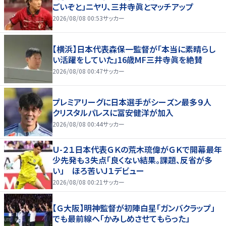
ごいぞと」ニヤリ、三井寺眞とマッチアップ
2026/08/08 00:53
サッカー
【横浜】日本代表森保一監督が「本当に素晴らし
い活躍をしていた」16歳MF三井寺眞を絶賛
2026/08/08 00:47
サッカー
プレミアリーグに日本選手がシーズン最多９人
クリスタルパレスに冨安健洋が加入
2026/08/08 00:44
サッカー
Ｕ-２１日本代表ＧＫの荒木琉偉がＧＫで開幕最年
少先発も３失点「良くない結果。課題、反省が多
い」 ほろ苦いＪ１デビュー
2026/08/08 00:21
サッカー
【Ｇ大阪】明神監督が初陣白星「ガンバクラップ」
でも最前線へ「かみしめさせてもらった」