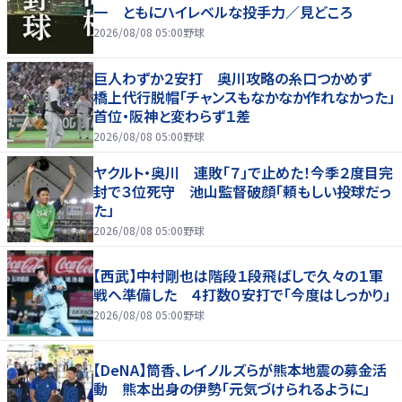
一 ともにハイレベルな投手力／見どころ
2026/08/08 05:00
野球
巨人わずか２安打 奥川攻略の糸口つかめず
橋上代行脱帽「チャンスもなかなか作れなかった」
首位・阪神と変わらず１差
2026/08/08 05:00
野球
ヤクルト・奥川 連敗「７」で止めた！今季２度目完
封で３位死守 池山監督破顔「頼もしい投球だっ
た」
2026/08/08 05:00
野球
【西武】中村剛也は階段１段飛ばしで久々の１軍
戦へ準備した ４打数０安打で「今度はしっかり」
2026/08/08 05:00
野球
【DeNA】筒香、レイノルズらが熊本地震の募金活
動 熊本出身の伊勢「元気づけられるように」