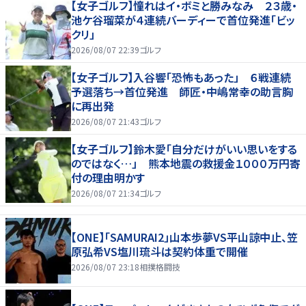
【女子ゴルフ】憧れはイ・ボミと勝みなみ ２３歳・
池ケ谷瑠菜が４連続バーディーで首位発進「ビッ
クリ」
2026/08/07 22:39
ゴルフ
【女子ゴルフ】入谷響「恐怖もあった」 ６戦連続
予選落ち→首位発進 師匠・中嶋常幸の助言胸
に再出発
2026/08/07 21:43
ゴルフ
【女子ゴルフ】鈴木愛「自分だけがいい思いをする
のではなく…」 熊本地震の救援金１０００万円寄
付の理由明かす
2026/08/07 21:34
ゴルフ
【ONE】「SAMURAI2」山本歩夢VS平山諒中止、笠
原弘希VS塩川琉斗は契約体重で開催
2026/08/07 23:18
相撲格闘技