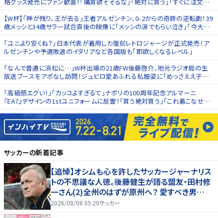
格グッズ発売にファン歓喜！｢購買欲そそるな｣｢絶対に買う｣｢すぐに注文し
ます｣
【W杯】｢神が残り、王が去る｣王者アルゼンチン、0-2からの奇跡の逆転劇！39
歳メッシと34歳サラー試合直後の映像に｢メッシの涙でもらい泣き｣｢今大会1
番熱い神試合｣
｢ユニより安くね？｣日本代表が着用した復刻レトロジャージが正式発売！ア
ルゼンチンや予選敗退のイタリアなど各国版も｢即欲しくなるレベル｣
｢なんで普通に浜松に…｣W杯出場の21歳FW後藤啓介、地元ラジオ局の生
放送ブースをアポなし訪問！ジュビロ愛あふれる私服姿に｢めっさええ子や
ん｣｢フランクすぎ！｣
｢高級感エグい！｣｢カッコよすぎるて｣ナポリの100周年記念アルマーニ
『EA7』デザインの1stユニフォームに反響！｢買う絶対買う｣｢これ着こなせる
男になりたい｣
サッカー
の新着記事
【追悼】オシムも心を許したサッカージャーナリス
トの不思議な人徳。後藤健生が語る盟友・田村修
一さん(2)全州のはずが原州へ？ 愛すべき男
の“大迷子”伝説
2026/08/08 05:20
サッカー