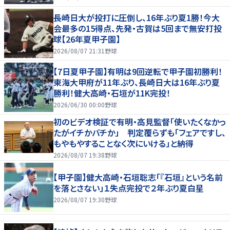
長崎日大が投打に圧倒し、16年ぶり夏1勝！今大
会最多の15得点、先発・古賀は5回まで無安打投
球【26年夏甲子園】
2026/08/07 21:31
野球
【7日夏甲子園】有明は9回逆転で甲子園初勝利！
東海大甲府が11年ぶり、長崎日大は16年ぶり夏
勝利！健大高崎・石垣が11K完投！
2026/06/30 00:00
野球
初のビデオ検証で有明・高見監督「使いたくなかっ
たがイチかバチか」 判定覆らずも「フェアですし、
もやもやすることなく次にいける」と納得
2026/08/07 19:38
野球
【甲子園】健大高崎・石垣聡志「『石垣』という名前
を落とさない」１失点完投で２年ぶり夏白星
2026/08/07 19:30
野球