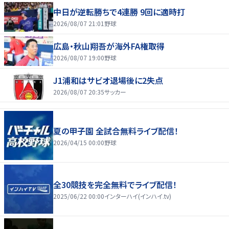
中日が逆転勝ちで4連勝 9回に適時打
2026/08/07 21:01
野球
広島・秋山翔吾が海外FA権取得
2026/08/07 19:00
野球
J1浦和はサビオ退場後に2失点
2026/08/07 20:35
サッカー
夏の甲子園 全試合無料ライブ配信！
2026/04/15 00:00
野球
全30競技を完全無料でライブ配信！
2025/06/22 00:00
インターハイ(インハイ.tv)