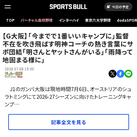
今日の予定
TOP
バーチャル高校野球
インターハイ
東京六大学野球
dodaSPO
監督不在の状態で始動したガンバ大阪はどうなる!? 撮影／中地拓也
（新しいタブ
【G大阪】｢今までで1番いいキャンプに｣監督
不在を吹き飛ばす明神コーチの熱き言葉にサ
ポ団結｢明さんとヤットさんがいる｣｢雨降って
地固まる様に｣
2026.07.08 19:30
J1のガンバ大阪は現地時間7月6日、オーストリアのシュ
ラトミングにて2026-27シーズンに向けたトレーニングキャ
ンプ…
記事全文を見る