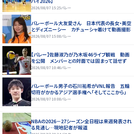
ハイ2026】
2026/08/07 15:25
バレー
バレーボール大友愛さん 日本代表の長女・美空
とディズニーシー カチューシャ着けて動画撮影
2026/08/07 15:08
バレー
【バレー】佐藤淑乃が乃木坂46ライブ観戦 動画
を公開 メンバーとの対面では固まって話せず
2026/08/07 10:46
バレー
バレーボール男子の石川祐希がVNL報告 五輪
切符がかかるアジア選手権へ「そしてここから」
2026/08/07 10:08
バレー
NBAの2026－27シーズン全日程は来週発表され
る見通し…現地記者が報道