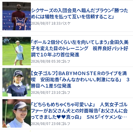
シクサーズの入団会見へ臨んだブラウン「勝つた
めには犠牲を払って互いを信頼すること」
2026/08/07 18:33
バスケ
「ボール２個分くらい左を向いてしまう」金田久美
子を変えた目のトレーニング 視界良好パット好
調で１０年ぶり首位発進
2026/08/08 05:30
ゴルフ
【女子ゴルフ】ＢＡＢＹＭＯＮＳＴＥＲのライブを満
喫 安田祐香「みんなかわいい。刺激になる」 ３
勝目へ１差５位発進
2026/08/07 23:10
ゴルフ
「どちらもめちゃくちゃ可愛いよ」 人気女子ゴル
ファーがお父さん犬との対面報告「お父さんに会
ってきました♥♥真っ白」 ＳＮＳ「イケメンなお
父さん」「白戸家入りするんですか？」
2026/08/07 23:08
ゴルフ