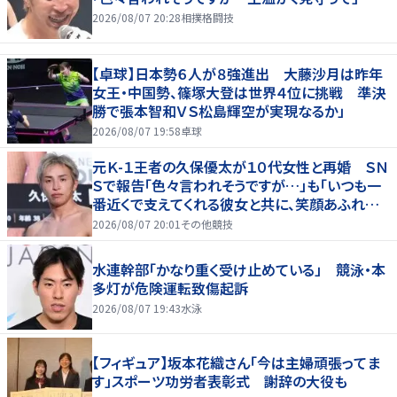
2026/08/07 20:28
相撲格闘技
【卓球】日本勢６人が８強進出 大藤沙月は昨年
女王・中国勢、篠塚大登は世界４位に挑戦 準決
勝で張本智和ＶＳ松島輝空が実現なるか」
2026/08/07 19:58
卓球
元Ｋ-１王者の久保優太が１０代女性と再婚 ＳＮ
Ｓで報告「色々言われそうですが…」も「いつも一
番近くで支えてくれる彼女と共に、笑顔あふれる
家庭を築いていきたい」
2026/08/07 20:01
その他競技
水連幹部「かなり重く受け止めている」 競泳・本
多灯が危険運転致傷起訴
2026/08/07 19:43
水泳
【フィギュア】坂本花織さん「今は主婦頑張ってま
す」スポーツ功労者表彰式 謝辞の大役も