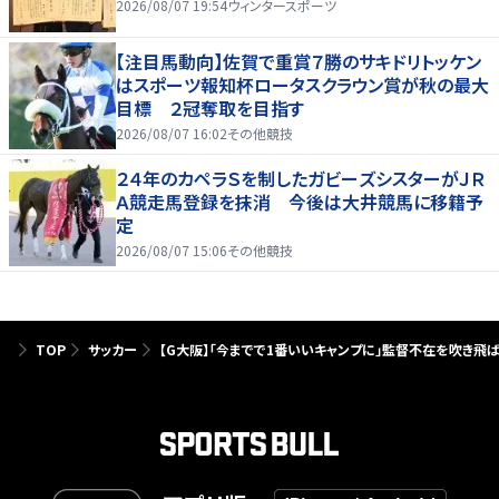
2026/08/07 19:54
ウィンタースポーツ
【注目馬動向】佐賀で重賞７勝のサキドリトッケン
はスポーツ報知杯ロータスクラウン賞が秋の最大
目標 ２冠奪取を目指す
2026/08/07 16:02
その他競技
２４年のカペラＳを制したガビーズシスターがＪＲ
Ａ競走馬登録を抹消 今後は大井競馬に移籍予
定
2026/08/07 15:06
その他競技
TOP
サッカー
【G大阪】｢今までで1番いいキャンプに｣監督不在を吹き飛