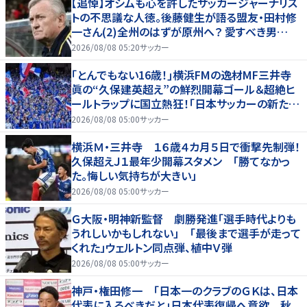
【追悼】オシムも心を許したサッカージャーナリス
トの不思議な人徳。後藤健生が語る盟友・田村修
一さん(2)全州のはずが原州へ？ 愛すべき男
の“大迷子”伝説
2026/08/08 05:20
サッカー
｢とんでもない16歳！｣横浜FMの逸材MF三井寺
眞の“久保建英超え”の鮮烈開幕ゴール＆超絶ヒ
ールトラップに国立熱狂！｢日本サッカーの新たな
スターが誕生した｣
2026/08/08 05:00
サッカー
横浜Ｍ・三井寺 １６歳４カ月５日で衝撃先制弾！
久保超えＪ１最年少開幕スタメン 「勝てなかっ
た。悔しい気持ちが大きい」
2026/08/08 05:00
サッカー
Ｇ大阪・明神新監督 劇勝発進「選手時代よりも
うれしいかもしれない」 「最後まで選手が走って
くれた」ウェルトン同点弾、植中Ｖ弾
2026/08/08 05:00
サッカー
神戸・権田修一 「日本一のクラブのＧＫは、日本
代表に入るべきだと」日本代表復帰へ意欲 秋