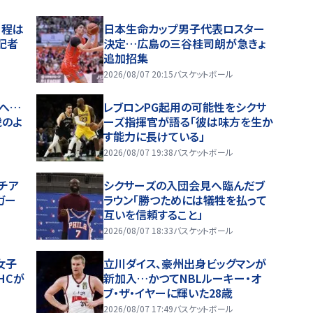
日程は
日本生命カップ男子代表ロスター
記者
決定…広島の三谷桂司朗が急きょ
追加招集
2026/08/07 20:15
バスケットボール
へ…
レブロンPG起用の可能性をシクサ
虎のよ
ーズ指揮官が語る「彼は味方を生か
す能力に長けている」
2026/08/07 19:38
バスケットボール
チア
シクサーズの入団会見へ臨んだブ
ガー
ラウン「勝つためには犠牲を払って
互いを信頼すること」
2026/08/07 18:33
バスケットボール
女子
立川ダイス、豪州出身ビッグマンが
HCが
新加入…かつてNBLルーキー・オ
ブ・ザ・イヤーに輝いた28歳
2026/08/07 17:49
バスケットボール