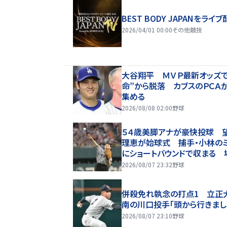
BEST BODY JAPANをライブ
2026/04/01 00:00
その他競技
大谷翔平 ＭＶＰ最新オッズで
命”から脱落 カブスのＰＣＡ
集める
2026/08/08 02:00
野球
５４歳美脚アナが豪快投球 
理恵が始球式 捕手・小林のミ
にショートバウンドで収まる 
歓声
2026/08/07 23:32
野球
併殺免れ執念の打点1 立正
南の川口投手「頭から行きまし
2026/08/07 23:10
野球