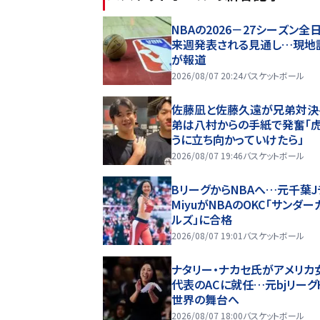
NBAの2026－27シーズン全
来週発表される見通し…現地
が報道
2026/08/07 20:24
バスケットボール
佐藤凪と佐藤久遠が兄弟対決
弟は八村からの手紙で発奮「
うに立ち向かっていけたら」
2026/08/07 19:46
バスケットボール
BリーグからNBAへ…元千葉J
MiyuがNBAのOKC「サンダー
ルズ」に合格
2026/08/07 19:01
バスケットボール
ナタリー・ナカセ氏がアメリカ
代表のACに就任…元bjリーグ
世界の舞台へ
2026/08/07 18:00
バスケットボール