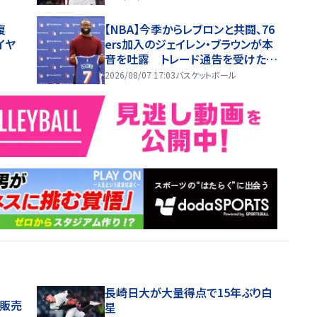
復
【NBA】今季からレブロンと共闘、76
イヤ
ers加入のジェイレン・ブラウンが本
音を吐露 トレード通告を受けた時
は「スマホを放り投げた」
2026/08/07 17:03
バスケットボール
長崎日大が大量得点で15年ぶり白
般販売
星