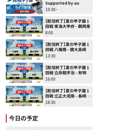
Supported by au
10:30~
【配信終了】夏の甲子園 1
回戦 東海大甲府 - 鶴岡東
8:00
【配信終了】夏の甲子園 1
回戦 八幡商 - 健大高崎
13:30
【配信終了】夏の甲子園 1
回戦 立命館宇治 - 有明
16:00
【配信終了】夏の甲子園 1
回戦 立正大淞南 - 長崎日
大
18:30
今日の予定