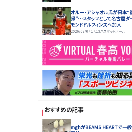
オルー・アシャオル氏が日本“
帰”…スタッフとして名古屋ダ
モンドドルフィンズへ加入
2026/08/07 17:13
バスケットボール
おすすめの記事
mghがBEAMS HEARTで一