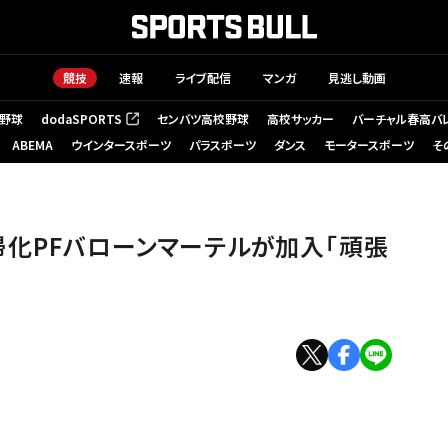
競技
速報
ライブ配信
マンガ
見逃し動画
野球
dodaSPORTS
センバツ高校野球
高校サッカー
バーチャル春高バ
（新しいタブで開く）
ABEMA
ウインタースポーツ
パラスポーツ
ダンス
モータースポーツ
そ
B.LEAGUE
化PFバローンマーテルが加入「頑張