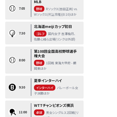
MLB
7:05
野球
Rソックス(吉田正尚) vs.
Wソックス(村上宗隆)(8:10)ほか
北海道meiji カップ初日
7:30
ゴルフ
国内女子 吉澤柚月、
佐藤心結ら出場(リンクは外部)
第108回全国高校野球選手
権大会
8:00
野球
1回戦 東海大甲府 - 鶴
岡東ほか
夏季インターハイ
9:30
インターハイ
バレーボール女
子決勝ほか
WTTチャンピオンズ横浜
11:00
卓球
男女シングルス2回戦(リ