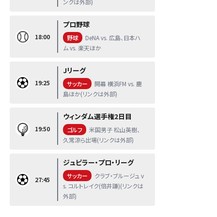
ンクは外部)
プロ野球
18:00
野球
DeNA vs. 広島、日本ハ
ム vs. 楽天ほか
Jリーグ
19:25
サッカー
開幕 横浜FM vs. 鹿
島ほか(リンクは外部)
ウィンダム選手権2日目
19:50
ゴルフ
米国男子 松山英樹、
久常涼ら出場(リンクは外部)
ジュピラー・プロ・リーグ
サッカー
クラブ・ブルージュ v
27:45
s. コルトレイク(倍井謙)(リンクは
外部)