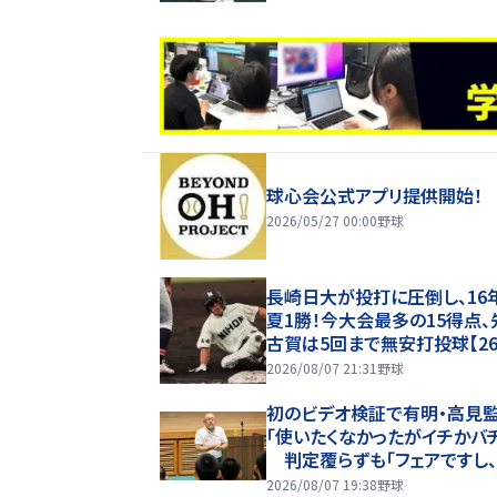
球心会公式アプリ提供開始！
2026/05/27 00:00
野球
長崎日大が投打に圧倒し、16
夏1勝！今大会最多の15得点、
古賀は5回まで無安打投球【2
甲子園】
2026/08/07 21:31
野球
初のビデオ検証で有明・高見
「使いたくなかったがイチかバ
判定覆らずも「フェアですし
もやすることなく次にいける」
2026/08/07 19:38
野球