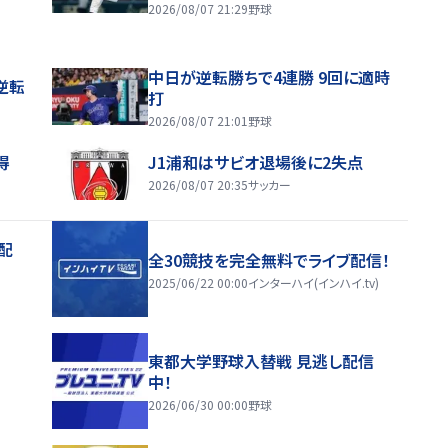
2026/08/07 21:29
野球
中日が逆転勝ちで4連勝 9回に適時
逆転
打
2026/08/07 21:01
野球
得
J1浦和はサビオ退場後に2失点
2026/08/07 20:35
サッカー
配
全30競技を完全無料でライブ配信！
2025/06/22 00:00
インターハイ(インハイ.tv)
東都大学野球入替戦 見逃し配信
中！
2026/06/30 00:00
野球