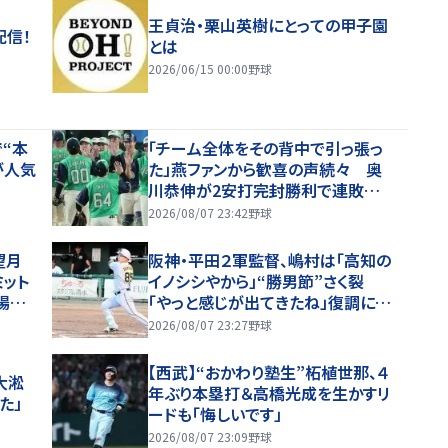
王貞治・栗山英樹にとっての甲子園
配信！
とは
2026/06/15 00:00
野球
“本
「チーム全体をその背中で引っ張っ
が人気
た」燕ファンから歓喜の声続々 奥
川恭伸が2安打完封勝利で連敗スト
ップ「まさに頼れるエースの仕事！」
2026/08/07 23:42
野球
望月
阪神・平田２軍監督、嶋村は「高知の
ット
イノシシやから」“勝男節”さく裂
場内
「やっと感じが出てきたね」復調に太
鼓判【一問一答】
2026/08/07 23:27
野球
【西武】“おかわり塾生”柘植世那、４
大淞
年ぶり本塁打＆高橋光成を生かすリ
た」
ードも「悔しいです」
2026/08/07 23:09
野球