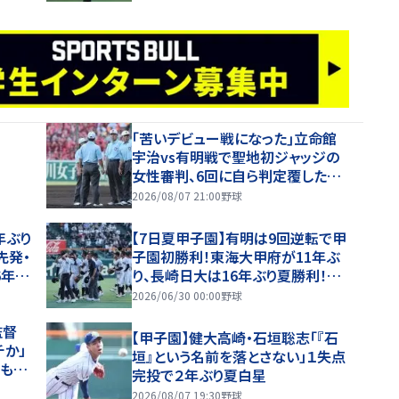
｢苦いデビュー戦になった｣立命館
宇治vs有明戦で聖地初ジャッジの
女性審判、6回に自ら判定覆したプ
レーを謝罪【26年夏甲子園】
2026/08/07 21:00
野球
年ぶり
【7日夏甲子園】有明は9回逆転で甲
先発・
子園初勝利！東海大甲府が11年ぶ
6年夏
り、長崎日大は16年ぶり夏勝利！健
大高崎・石垣が11K完投！
2026/06/30 00:00
野球
監督
【甲子園】健大高崎・石垣聡志「『石
チか」
垣』という名前を落とさない」１失点
、もや
完投で２年ぶり夏白星
と納得
2026/08/07 19:30
野球