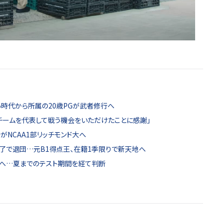
時代から所属の20歳PGが武者修行へ
チームを代表して戦う機会をいただけたことに感謝」
紗がNCAA1部リッチモンド大へ
了で退団…元B1得点王、在籍1季限りで新天地へ
加へ…夏までのテスト期間を経て判断