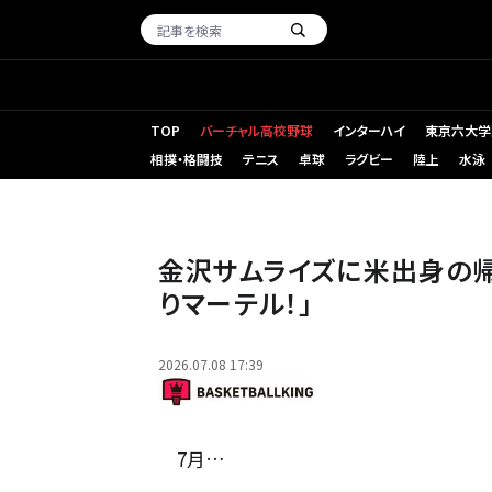
TOP
バーチャル高校野球
インターハイ
東京六大学
相撲・格闘技
テニス
卓球
ラグビー
陸上
水泳
静岡から金沢への移籍が発表されたバローンマーテル［写真］＝
金沢サムライズに米出身の帰
りマーテル！」
2026.07.08 17:39
7月…