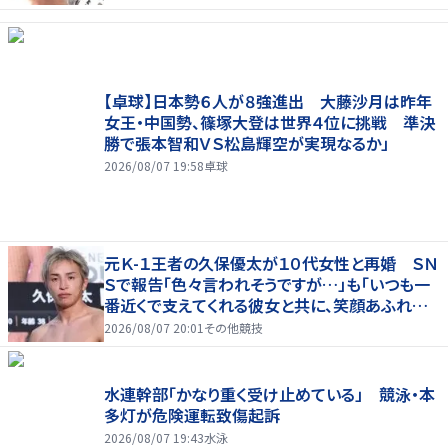
【卓球】日本勢６人が８強進出 大藤沙月は昨年
女王・中国勢、篠塚大登は世界４位に挑戦 準決
勝で張本智和ＶＳ松島輝空が実現なるか」
2026/08/07 19:58
卓球
元Ｋ-１王者の久保優太が１０代女性と再婚 ＳＮ
Ｓで報告「色々言われそうですが…」も「いつも一
番近くで支えてくれる彼女と共に、笑顔あふれる
家庭を築いていきたい」
2026/08/07 20:01
その他競技
水連幹部「かなり重く受け止めている」 競泳・本
多灯が危険運転致傷起訴
2026/08/07 19:43
水泳