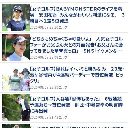
【女子ゴルフ】ＢＡＢＹＭＯＮＳＴＥＲのライブを満
喫 安田祐香「みんなかわいい。刺激になる」 ３
勝目へ１差５位発進
2026/08/07 23:10
ゴルフ
「どちらもめちゃくちゃ可愛いよ」 人気女子ゴル
ファーがお父さん犬との対面報告「お父さんに会
ってきました♥♥真っ白」 ＳＮＳ「イケメンなお
父さん」「白戸家入りするんですか？」
2026/08/07 23:08
ゴルフ
【女子ゴルフ】憧れはイ・ボミと勝みなみ ２３歳・
池ケ谷瑠菜が４連続バーディーで首位発進「ビッ
クリ」
2026/08/07 22:39
ゴルフ
【女子ゴルフ】入谷響「恐怖もあった」 ６戦連続
予選落ち→首位発進 師匠・中嶋常幸の助言胸
に再出発
2026/08/07 21:43
ゴルフ