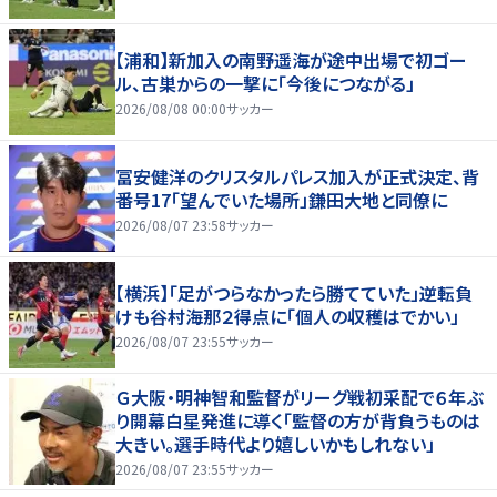
【浦和】新加入の南野遥海が途中出場で初ゴー
ル、古巣からの一撃に「今後につながる」
2026/08/08 00:00
サッカー
冨安健洋のクリスタルパレス加入が正式決定、背
番号17「望んでいた場所」鎌田大地と同僚に
2026/08/07 23:58
サッカー
【横浜】「足がつらなかったら勝てていた」逆転負
けも谷村海那２得点に「個人の収穫はでかい」
2026/08/07 23:55
サッカー
Ｇ大阪・明神智和監督がリーグ戦初采配で６年ぶ
り開幕白星発進に導く「監督の方が背負うものは
大きい。選手時代より嬉しいかもしれない」
2026/08/07 23:55
サッカー