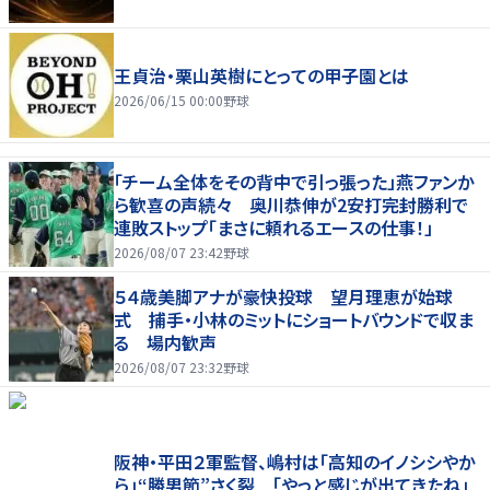
王貞治・栗山英樹にとっての甲子園とは
2026/06/15 00:00
野球
「チーム全体をその背中で引っ張った」燕ファンか
ら歓喜の声続々 奥川恭伸が2安打完封勝利で
連敗ストップ「まさに頼れるエースの仕事！」
2026/08/07 23:42
野球
５４歳美脚アナが豪快投球 望月理恵が始球
式 捕手・小林のミットにショートバウンドで収ま
る 場内歓声
2026/08/07 23:32
野球
阪神・平田２軍監督、嶋村は「高知のイノシシやか
ら」“勝男節”さく裂 「やっと感じが出てきたね」