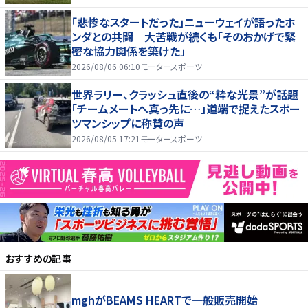
「悲惨なスタートだった」ニューウェイが語ったホ
ンダとの共闘 大苦戦が続くも「そのおかげで緊
密な協力関係を築けた」
2026/08/06 06:10
モータースポーツ
世界ラリー、クラッシュ直後の“粋な光景”が話題
「チームメートへ真っ先に…」道端で捉えたスポー
ツマンシップに称賛の声
2026/08/05 17:21
モータースポーツ
おすすめの記事
mghがBEAMS HEARTで一般販売開始