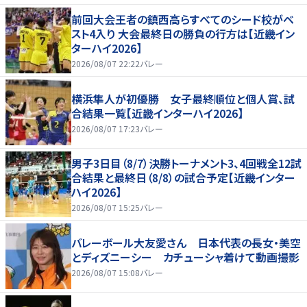
前回大会王者の鎮西高らすべてのシード校がベ
スト4入り 大会最終日の勝負の行方は【近畿イン
ターハイ2026】
2026/08/07 22:22
バレー
横浜隼人が初優勝 女子最終順位と個人賞、試
合結果一覧【近畿インターハイ2026】
2026/08/07 17:23
バレー
男子3日目（8/7）決勝トーナメント3、4回戦全12試
合結果と最終日（8/8）の試合予定【近畿インター
ハイ2026】
2026/08/07 15:25
バレー
バレーボール大友愛さん 日本代表の長女・美空
とディズニーシー カチューシャ着けて動画撮影
2026/08/07 15:08
バレー