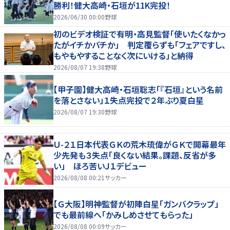
勝利！健大高崎・石垣が11K完投！
2026/06/30 00:00
野球
初のビデオ検証で有明・高見監督「使いたくなかっ
たがイチかバチか」 判定覆らずも「フェアですし、
もやもやすることなく次にいける」と納得
2026/08/07 19:38
野球
【甲子園】健大高崎・石垣聡志「『石垣』という名前
を落とさない」１失点完投で２年ぶり夏白星
2026/08/07 19:30
野球
Ｕ-２１日本代表ＧＫの荒木琉偉がＧＫで開幕最年
少先発も３失点「良くない結果。課題、反省が多
い」 ほろ苦いＪ１デビュー
2026/08/08 00:21
サッカー
【Ｇ大阪】明神監督が初陣白星「ガンバクラップ」
でも最前線へ「かみしめさせてもらった」
2026/08/08 00:09
サッカー