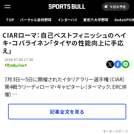
今日の予定
TOP
バーチャル高校野球
インターハイ
東京六大学野球
dodaSPO
（新しいタブ
CIARローマ：自己ベストフィニッシュのヘイ
キ・コバライネン「タイヤの性能向上に手応
え」
2026.07.08 17:30
7月3日〜5日に開催されたイタリアラリー選手権（CIAR）
第4戦ラリーディローマ・キャピターレ（ターマック、ERC併
催）…
記事全文を見る
モータースポーツ