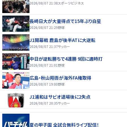
2026/08/07 21:38
スポーツビジネス
長崎日大が大量得点で15年ぶり白星
2026/08/07 21:29
野球
J1開幕戦 鹿島が後半ATに大逆転
2026/08/07 21:37
サッカー
中日が逆転勝ちで4連勝 9回に適時打
2026/08/07 21:01
野球
広島・秋山翔吾が海外FA権取得
2026/08/07 19:00
野球
J1浦和はサビオ退場後に2失点
2026/08/07 20:35
サッカー
夏の甲子園 全試合無料ライブ配信！