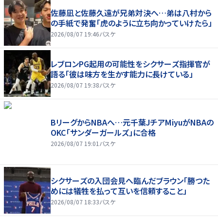
佐藤凪と佐藤久遠が兄弟対決へ…弟は八村から
の手紙で発奮「虎のように立ち向かっていけたら」
2026/08/07 19:46
バスケ
レブロンPG起用の可能性をシクサーズ指揮官が
語る「彼は味方を生かす能力に長けている」
2026/08/07 19:38
バスケ
BリーグからNBAへ…元千葉JチアMiyuがNBAの
OKC「サンダーガールズ」に合格
2026/08/07 19:01
バスケ
シクサーズの入団会見へ臨んだブラウン「勝つた
めには犠牲を払って互いを信頼すること」
2026/08/07 18:33
バスケ