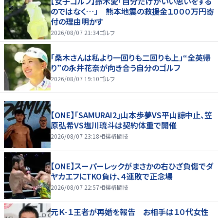
【女子ゴルフ】鈴木愛「自分だけがいい思いをする
のではなく…」 熊本地震の救援金１０００万円寄
付の理由明かす
2026/08/07 21:34
ゴルフ
「桑木さんは私より一回りも二回りも上」“全英帰
り”の永井花奈が向き合う自分のゴルフ
2026/08/07 19:10
ゴルフ
【ONE】「SAMURAI2」山本歩夢VS平山諒中止、笠
原弘希VS塩川琉斗は契約体重で開催
2026/08/07 23:18
相撲格闘技
【ONE】スーパーレックがまさかの右ひざ負傷でダ
ヤカエフにTKO負け、４連敗で正念場
2026/08/07 22:57
相撲格闘技
元Ｋ-１王者が再婚を報告 お相手は１０代女性