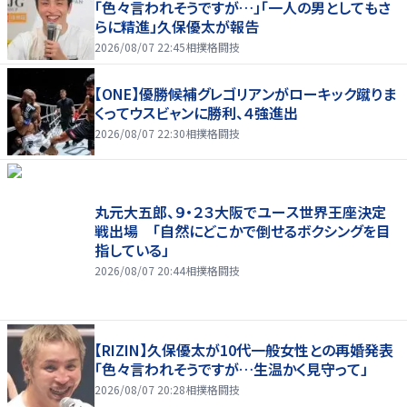
「色々言われそうですが…」「一人の男としてもさ
らに精進」久保優太が報告
2026/08/07 22:45
相撲格闘技
【ONE】優勝候補グレゴリアンがローキック蹴りま
くってウスビャンに勝利、４強進出
2026/08/07 22:30
相撲格闘技
丸元大五郎、９・２３大阪でユース世界王座決定
戦出場 「自然にどこかで倒せるボクシングを目
指している」
2026/08/07 20:44
相撲格闘技
【RIZIN】久保優太が10代一般女性との再婚発表
「色々言われそうですが…生温かく見守って」
2026/08/07 20:28
相撲格闘技