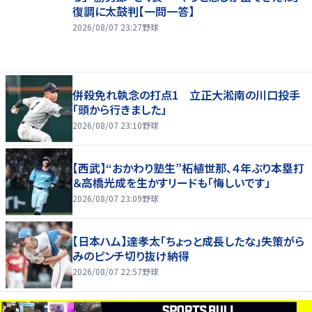
復調に太鼓判【一問一答】
2026/08/07 23:27
野球
併殺免れ執念の打点1 立正大淞南の川口投手
「頭から行きました」
2026/08/07 23:10
野球
【西武】“おかわり塾生”柘植世那、４年ぶり本塁打
＆高橋光成を生かすリードも「悔しいです」
2026/08/07 23:09
野球
【日本ハム】達孝太「ちょっと成長したな」失策がら
みのピンチ切り抜け納得
2026/08/07 22:57
野球