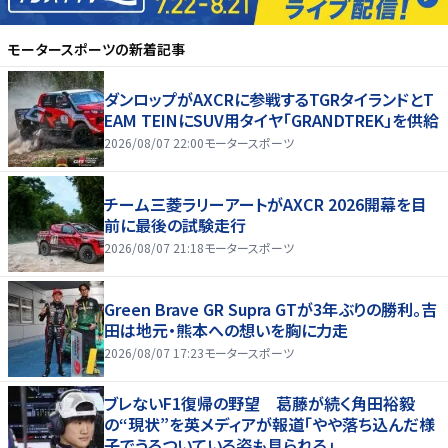
モータースポーツ
の新着記事
ダンロップがAXCRに参戦するTGRタイランドとT
EAM TEINにSUV用タイヤ「GRANDTREK」を供給
2026/08/07 22:00
モータースポーツ
チーム三菱ラリーアートがAXCR 2026開幕を目
前に最後の試験走行
2026/08/07 21:18
モータースポーツ
Green Brave GR Supra GTが3年ぶりの勝利。吉
田は地元・熊本への想いを胸に力走
2026/08/07 17:23
モータースポーツ
ブレないF1復帰の野望 葛藤が続く角田裕毅
の“現状”を英メディアが報道「やや落ち込んだ様
子でうろついている姿も見られる」