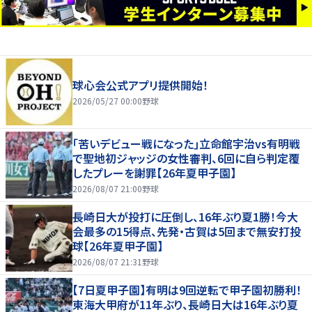
球心会公式アプリ提供開始！
2026/05/27 00:00
野球
｢苦いデビュー戦になった｣立命館宇治vs有明戦
で聖地初ジャッジの女性審判、6回に自ら判定覆
したプレーを謝罪【26年夏甲子園】
2026/08/07 21:00
野球
長崎日大が投打に圧倒し、16年ぶり夏1勝！今大
会最多の15得点、先発・古賀は5回まで無安打投
球【26年夏甲子園】
2026/08/07 21:31
野球
【7日夏甲子園】有明は9回逆転で甲子園初勝利！
東海大甲府が11年ぶり、長崎日大は16年ぶり夏