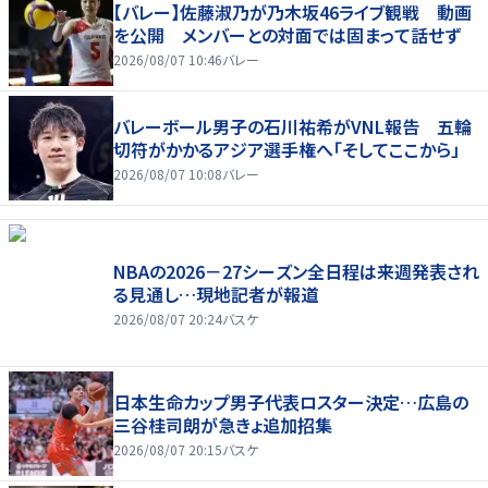
【バレー】佐藤淑乃が乃木坂46ライブ観戦 動画
を公開 メンバーとの対面では固まって話せず
2026/08/07 10:46
バレー
バレーボール男子の石川祐希がVNL報告 五輪
切符がかかるアジア選手権へ「そしてここから」
2026/08/07 10:08
バレー
NBAの2026－27シーズン全日程は来週発表され
る見通し…現地記者が報道
2026/08/07 20:24
バスケ
日本生命カップ男子代表ロスター決定…広島の
三谷桂司朗が急きょ追加招集
2026/08/07 20:15
バスケ