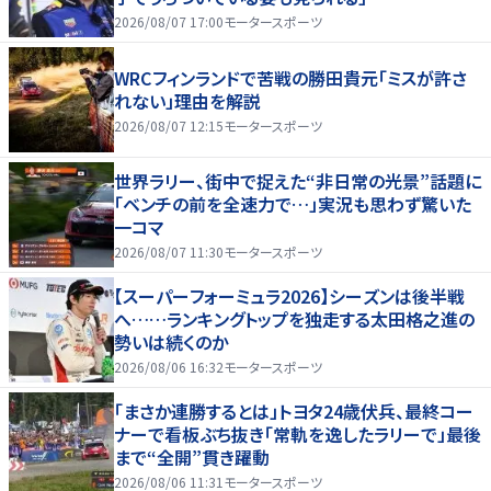
2026/08/07 17:00
モータースポーツ
WRCフィンランドで苦戦の勝田貴元「ミスが許さ
れない」理由を解説
2026/08/07 12:15
モータースポーツ
世界ラリー、街中で捉えた“非日常の光景”話題に
「ベンチの前を全速力で…」実況も思わず驚いた
一コマ
2026/08/07 11:30
モータースポーツ
【スーパーフォーミュラ2026】シーズンは後半戦
へ……ランキングトップを独走する太田格之進の
勢いは続くのか
2026/08/06 16:32
モータースポーツ
「まさか連勝するとは」トヨタ24歳伏兵、最終コー
ナーで看板ぶち抜き「常軌を逸したラリーで」最後
まで“全開”貫き躍動
2026/08/06 11:31
モータースポーツ