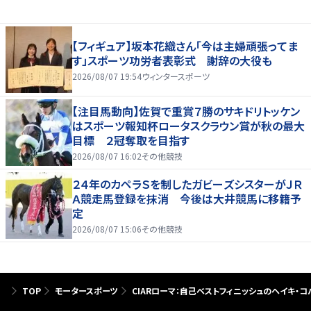
【フィギュア】坂本花織さん「今は主婦頑張ってま
す」スポーツ功労者表彰式 謝辞の大役も
2026/08/07 19:54
ウィンタースポーツ
【注目馬動向】佐賀で重賞７勝のサキドリトッケン
はスポーツ報知杯ロータスクラウン賞が秋の最大
目標 ２冠奪取を目指す
2026/08/07 16:02
その他競技
２４年のカペラＳを制したガビーズシスターがＪＲ
Ａ競走馬登録を抹消 今後は大井競馬に移籍予
定
2026/08/07 15:06
その他競技
TOP
モータースポーツ
CIARローマ：自己ベストフィニッシュのヘイキ・