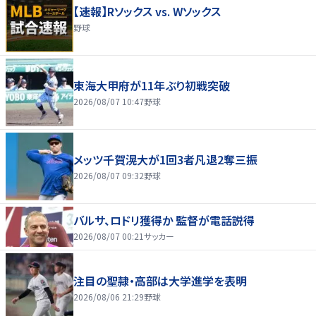
【速報】Rソックス vs. Wソックス
野球
東海大甲府が11年ぶり初戦突破
2026/08/07 10:47
野球
メッツ千賀滉大が1回3者凡退2奪三振
2026/08/07 09:32
野球
バルサ、ロドリ獲得か 監督が電話説得
2026/08/07 00:21
サッカー
注目の聖隷・高部は大学進学を表明
2026/08/06 21:29
野球