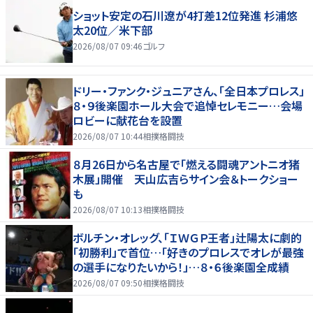
ショット安定の石川遼が4打差12位発進 杉浦悠
太20位／米下部
2026/08/07 09:46
ゴルフ
ドリー・ファンク・ジュニアさん、「全日本プロレス」
８・９後楽園ホール大会で追悼セレモニー…会場
ロビーに献花台を設置
2026/08/07 10:44
相撲格闘技
８月26日から名古屋で「燃える闘魂アントニオ猪
木展」開催 天山広吉らサイン会＆トークショー
も
2026/08/07 10:13
相撲格闘技
ボルチン・オレッグ、「ＩＷＧＰ王者」辻陽太に劇的
「初勝利」で首位…「好きのプロレスでオレが最強
の選手になりたいから！」…８・６後楽園全成績
2026/08/07 09:50
相撲格闘技