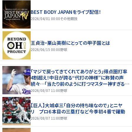
BEST BODY JAPANをライブ配信！
2026/04/01 00:00
その他競技
王貞治・栗山英樹にとっての甲子園とは
2026/06/15 00:00
野球
「マジで戻ってきてくれてありがとう」得点圏打率
4割超え！中日が誇る“代打の神様”に称賛の声
続々…「当たり前のように打つマスター神すぎる」
「また初球で決めたな」
2026/08/07 11:00
野球
【巨人】大城卓三「自分の持ち味なので」とニヤ
リ プロ６本目の三塁打など今季初４番で躍動
2026/08/07 11:00
野球