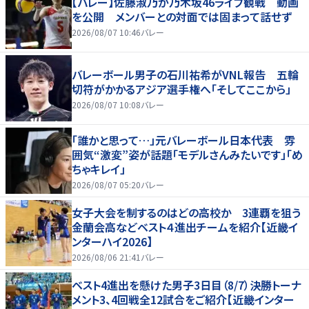
【バレー】佐藤淑乃が乃木坂46ライブ観戦 動画
を公開 メンバーとの対面では固まって話せず
2026/08/07 10:46
バレー
バレーボール男子の石川祐希がVNL報告 五輪
切符がかかるアジア選手権へ「そしてここから」
2026/08/07 10:08
バレー
「誰かと思って…」元バレーボール日本代表 雰
囲気“激変”姿が話題「モデルさんみたいです」「め
ちゃキレイ」
2026/08/07 05:20
バレー
女子大会を制するのはどの高校か 3連覇を狙う
金蘭会高などベスト４進出チームを紹介【近畿イ
ンターハイ2026】
2026/08/06 21:41
バレー
ベスト4進出を懸けた男子3日目（8/7）決勝トーナ
メント3、4回戦全12試合をご紹介【近畿インター