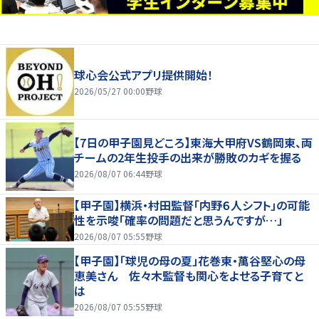
球心会公式アプリ提供開始！
2026/05/27 00:00
野球
【7日の甲子園見どころ】東海大甲府VS鶴岡東、両
チームの2年生投手の出来が勝敗のカギを握る
2026/08/07 06:44
野球
【甲子園】横浜・村田監督「内野６人シフト」の可能
性を示唆「確率の問題だと思うんですが…」
2026/08/07 05:55
野球
【甲子園】「球児の母の夏」花巻東・萬谷堅心の母
恵美さん 佐々木監督も関心をよせる子育てと
は
2026/08/07 05:55
野球