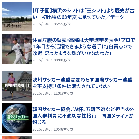
【甲子園】横浜のシフトは「王シフト」より歴史が古
い 初出場の63年夏に見せていた／データ
2026/08/07 05:55
野球
注目左腕の聖隷・高部は大学進学を表明「プロで
１年目から活躍できるような選手に」自責点０で
敗退「思ったような球がいかなかった」
2026/07/06 00:00
野球
欧州サッカー連盟は変わらず国際サッカー連盟
を不支持！「条件は満たされていない」
2026/08/07 11:03
サッカー
韓国サッカー協会、Ｗ杯、五輪予選など担当の外
国人審判員に不適切な性接待 同国メディアが
報じる
2026/08/07 10:48
サッカー