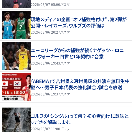
2026/08/07 05:00
バスケ
現地メディアの企画“オフ補強格付け”、第2弾が
公開…レイカーズ、ウルブズの評価は
2026/08/06 20:27
バスケ
ユーロリーグからの補強が続くナゲッツ…ロニ
ー・ウォーカー四世と1年契約に合意
2026/08/06 19:43
バスケ
『ABEMA』で八村塁＆河村勇輝の共演を無料生中
継へ…男子日本代表の強化試合2試合を放送
2026/08/06 19:37
バスケ
ゴルフの「シングル」って何？ 初心者向けに意味と
すごさを解説します。
2026/08/07 11:00
ゴルフ