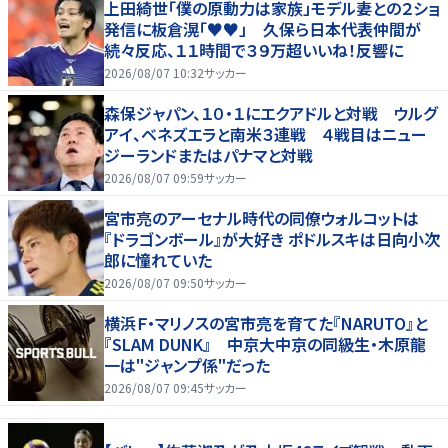
上田綺世「僕の原動力は家族」モデル妻との２ショ
発信に板倉滉「♥♥」 久保ら日本代表仲間が
続々反応、１１時間で３９万超いいね！反響に
2026/08/07 10:32
サッカー
森保ジャパン、１０・１にエクアドルと対戦 ウルグ
アイ、ベネズエラと南米３連戦 ４戦目はニュー
ジーランドまたはパナマと対戦
2026/08/07 09:59
サッカー
宮市亮のアーセナル時代の同僚ウォルコットは
『ドラゴンボール』が大好き ポドルスキは日向小次
郎に憧れていた
2026/08/07 09:50
サッカー
横浜Ｆ・マリノスの宮市亮を育てた『NARUTO』と
『SLAM DUNK』 中京大中京の同級生・木原龍
一は"ジャンプ係"だった
2026/08/07 09:45
サッカー