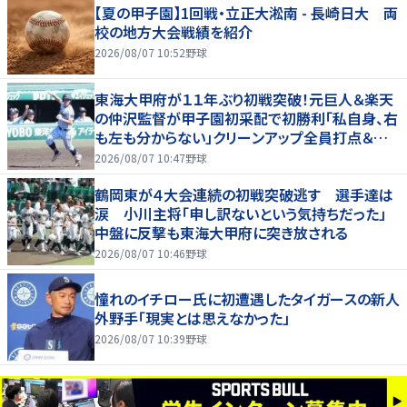
【夏の甲子園】1回戦・立正大淞南 - 長崎日大 両
校の地方大会戦績を紹介
2026/08/07 10:52
野球
東海大甲府が１１年ぶり初戦突破！元巨人＆楽天
の仲沢監督が甲子園初采配で初勝利「私自身、右
も左も分からない」クリーンアップ全員打点＆継
投も「理想的」
2026/08/07 10:47
野球
鶴岡東が４大会連続の初戦突破逃す 選手達は
涙 小川主将「申し訳ないという気持ちだった」
中盤に反撃も東海大甲府に突き放される
2026/08/07 10:46
野球
憧れのイチロー氏に初遭遇したタイガースの新人
外野手「現実とは思えなかった」
2026/08/07 10:39
野球