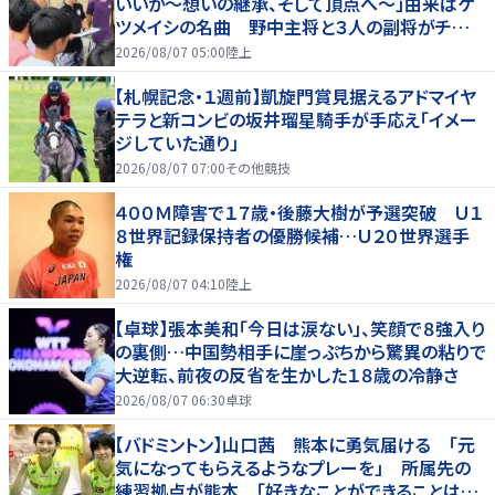
いいか～想いの継承、そして頂点へ～」由来はケ
ツメイシの名曲 野中主将と３人の副将がチーム
を引っ張る…夏合宿特集第１弾、国学院大
2026/08/07 05:00
陸上
【札幌記念・１週前】凱旋門賞見据えるアドマイヤ
テラと新コンビの坂井瑠星騎手が手応え「イメー
ジしていた通り」
2026/08/07 07:00
その他競技
４００Ｍ障害で１７歳・後藤大樹が予選突破 Ｕ１
８世界記録保持者の優勝候補…Ｕ２０世界選手
権
2026/08/07 04:10
陸上
【卓球】張本美和「今日は涙ない」、笑顔で８強入り
の裏側…中国勢相手に崖っぷちから驚異の粘りで
大逆転、前夜の反省を生かした１８歳の冷静さ
2026/08/07 06:30
卓球
【バドミントン】山口茜 熊本に勇気届ける 「元
気になってもらえるようなプレーを」 所属先の
練習拠点が熊本 「好きなことができることは当