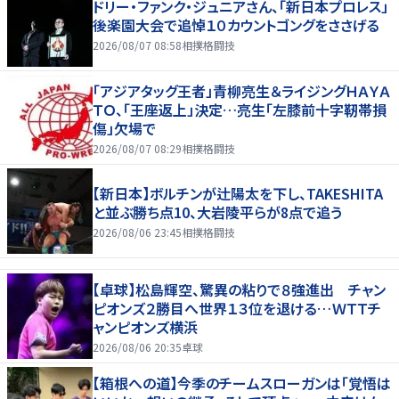
ドリー・ファンク・ジュニアさん、「新日本プロレス」
後楽園大会で追悼１０カウントゴングをささげる
2026/08/07 08:58
相撲格闘技
「アジアタッグ王者」青柳亮生＆ライジングＨＡＹＡ
ＴＯ、「王座返上」決定…亮生「左膝前十字靭帯損
傷」欠場で
2026/08/07 08:29
相撲格闘技
【新日本】ボルチンが辻陽太を下し、TAKESHITA
と並ぶ勝ち点10、大岩陵平らが8点で追う
2026/08/06 23:45
相撲格闘技
【卓球】松島輝空、驚異の粘りで８強進出 チャン
ピオンズ２勝目へ世界１３位を退ける…ＷＴＴチ
ャンピオンズ横浜
2026/08/06 20:35
卓球
【箱根への道】今季のチームスローガンは「覚悟は