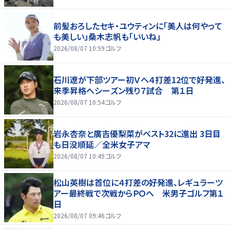
前髪おろしたセキ・ユウティンに「美人は何やって
も美しい」桑木志帆も「いいね」
2026/08/07 10:59
ゴルフ
石川遼が下部ツアー初Ｖへ４打差12位で好発進、
来季昇格へシーズン残り７試合 第１日
2026/08/07 10:54
ゴルフ
岩永杏奈と廣吉優梨菜がベスト32に進出 3日目
も日没順延／全米女子アマ
2026/08/07 10:49
ゴルフ
松山英樹は首位に４打差の好発進、レギュラーツ
アー最終戦で次戦からＰＯへ 米男子ゴルフ第１
日
2026/08/07 09:46
ゴルフ