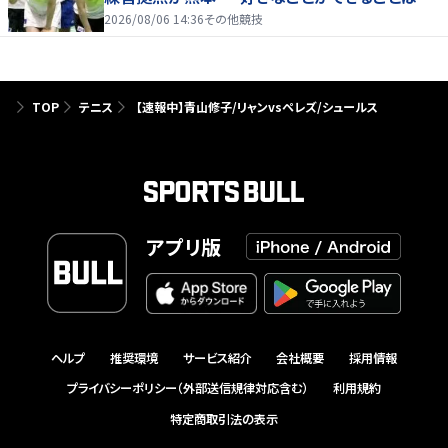
たり前じゃない」
2026/08/06 14:36
その他競技
TOP
テニス
【速報中】青山修子/リャンvsペレズ/シュールス
アプリ版
ヘルプ
推奨環境
サービス紹介
会社概要
採用情報
プライバシーポリシー（外部送信規律対応含む）
利用規約
特定商取引法の表示