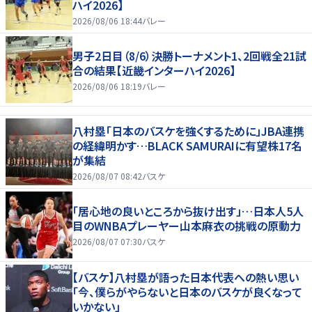
ハイ2026】
2026/08/06 18:44
バレー
男子2日目（8/6）決勝トーナメント1、2回戦全21試
合の結果【近畿インターハイ2026】
2026/08/06 18:19
バレー
八村塁「日本のバスケを強くするために」JBA連携
の経緯明かす…BLACK SAMURAIに有望株17名
が集結
2026/08/07 08:42
バスケ
「居心地の良いところから抜け出す」…日本人5人
目のWNBAプレーヤー山本麻衣の挑戦の原動力
2026/08/07 07:30
バスケ
【バスケ】八村塁が語った日本代表への熱い思い
「今、僕らがやらないと日本のバスケが良くなって
いかない」