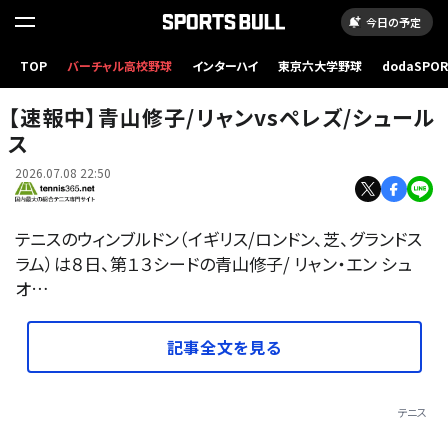
今日の予定
TOP
バーチャル高校野球
インターハイ
東京六大学野球
dodaSPO
（新しいタブ
【速報中】青山修子/リャンvsペレズ/シュール
ス
2026.07.08 22:50
テニスのウィンブルドン（イギリス/ロンドン、芝、グランドス
ラム）は８日、第１３シードの青山修子/ リャン・エン シュ
オ…
記事全文を見る
テニス