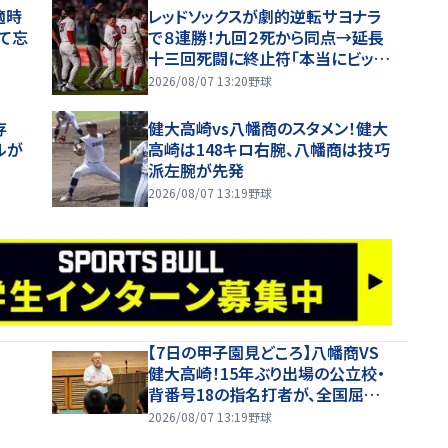
適時
レッドソックスが劇的逆転サヨナラ
て忘
で８連勝！九回２死から同点→延長
十三回死闘に終止符「本当にビッグ
ゲーム」吉田正尚も奮闘２安打１打
2026/08/07 13:20
野球
点 本拠地熱狂
存
健大高崎vs八幡商のスタメン！健大
ルが
高崎は148キロ右腕、八幡商は技巧
派左腕が先発
2026/08/07 13:19
野球
【7日の甲子園見どころ】八幡商VS
健大高崎！15年ぶり出場の公立校・
背番号18の指名打者が、全国屈指
の投手陣に挑む
2026/08/07 13:19
野球