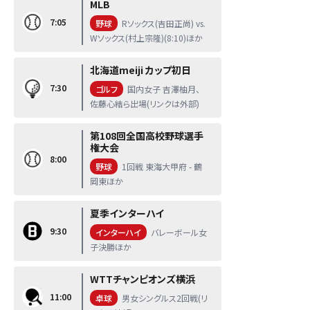
MLB
7:05
野球
Rソックス(吉田正尚) vs.
Wソックス(村上宗隆)(8:10)ほか
北海道meiji カップ初日
7:30
ゴルフ
国内女子 吉澤柚月、
佐藤心結ら出場(リンクは外部)
第108回全国高校野球選手
権大会
8:00
野球
1回戦 東海大甲府 - 鶴
岡東ほか
夏季インターハイ
9:30
インターハイ
バレーボール女
子決勝ほか
WTTチャンピオンズ横浜
11:00
卓球
男女シングルス2回戦(リ