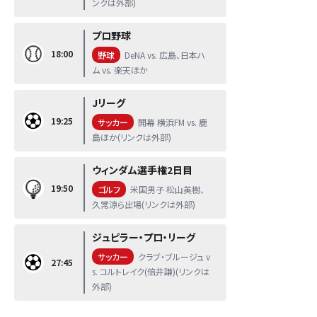
ンクは外部)
プロ野球
18:00
野球
DeNA vs. 広島、日本ハ
ム vs. 楽天ほか
Jリーグ
19:25
サッカー
開幕 横浜FM vs. 鹿
島ほか(リンクは外部)
ウィンダム選手権2日目
19:50
ゴルフ
米国男子 松山英樹、
久常涼ら出場(リンクは外部)
ジュピラー・プロ・リーグ
サッカー
クラブ・ブルージュ v
27:45
s. コルトレイク(倍井謙)(リンクは
外部)