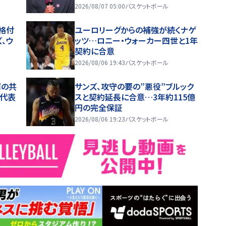
い」
2026/08/07 05:00
バスケットボール
格付
ユーロリーグからの補強が続くナゲ
、ウ
ッツ…ロニー・ウォーカー四世と1年
契約に合意
2026/08/06 19:43
バスケットボール
輝の共
サンズ、攻守の要の”悪役”ブルック
代表
スと契約延長に合意…3年約115億
円の完全保証
2026/08/06 19:23
バスケットボール