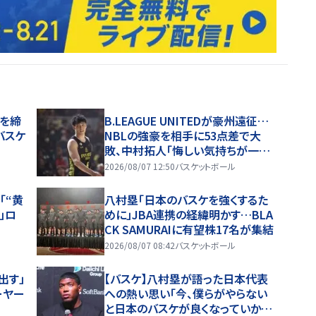
携を締
B.LEAGUE UNITEDが豪州遠征…
バスケ
NBLの強豪を相手に53点差で大
敗、中村拓人「悔しい気持ちが一番
強い」
2026/08/07 12:50
バスケットボール
「“黄
八村塁「日本のバスケを強くするた
」ロ
めに」JBA連携の経緯明かす…BLA
CK SAMURAIに有望株17名が集結
2026/08/07 08:42
バスケットボール
出す」
【バスケ】八村塁が語った日本代表
ーヤー
への熱い思い「今、僕らがやらない
と日本のバスケが良くなっていかな