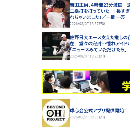
吉田正尚、４時間23分激闘 
二塁打を打っていた…「長すぎ
れちゃいました」／一問一答
2026/08/07 13:37
野球
佐野日大エース支えた推しの
在 堂々の完封…憧れアイド
「ニュースみていただけたら」
2026/08/07 13:20
野球
球心会公式アプリ提供開始！
2026/05/27 00:00
野球