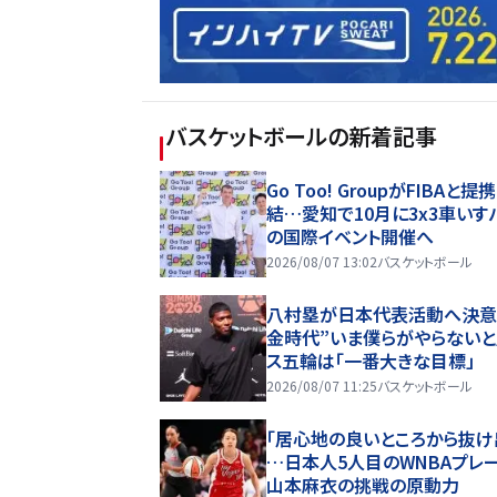
バスケットボール
の新着記事
Go Too! GroupがFIBAと提
結…愛知で10月に3x3車いす
の国際イベント開催へ
2026/08/07 13:02
バスケットボール
八村塁が日本代表活動へ決意
金時代”いま僕らがやらないと
ス五輪は「一番大きな目標」
2026/08/07 11:25
バスケットボール
「居心地の良いところから抜け
…日本人5人目のWNBAプレ
山本麻衣の挑戦の原動力