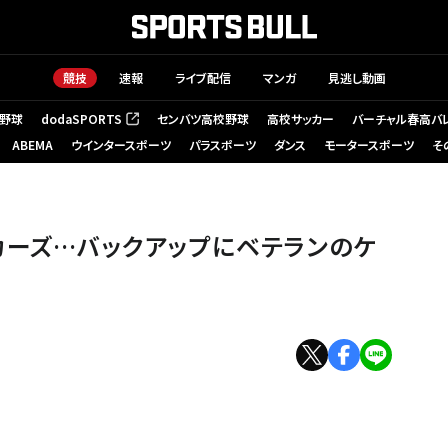
競技
速報
ライブ配信
マンガ
見逃し動画
野球
dodaSPORTS
センバツ高校野球
高校サッカー
バーチャル春高バ
（新しいタブで開く）
ABEMA
ウインタースポーツ
パラスポーツ
ダンス
モータースポーツ
そ
ges
カーズ…バックアップにベテランのケ