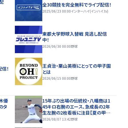
配
全30競技を完全無料でライブ配信！
2025/06/23 00:00
インターハイ(インハイ.tv)
東都大学野球入替戦 見逃し配信
中！
2026/06/30 00:00
野球
王貞治・栗山英樹にとっての甲子園
配信！
とは
2026/06/15 00:00
野球
木優
15年ぶり出場の伝統校・八幡商は1
のタ
45キロ右腕のエース、急成長の2年
生左腕の2枚看板に注目【夏の甲子
園・ベンチ入り選手】
2026/08/07 13:42
野球