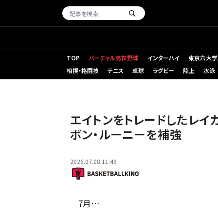
TOP
バーチャル高校野球
インターハイ
東京六大学
相撲・格闘技
テニス
卓球
ラグビー
陸上
水泳
昨季ペリカンズでプレーしていたルーニー[写真]=Getty Ima
エイトンをトレードしたレイ
ボン・ルーニーを補強
2026.07.08 11:49
7月…