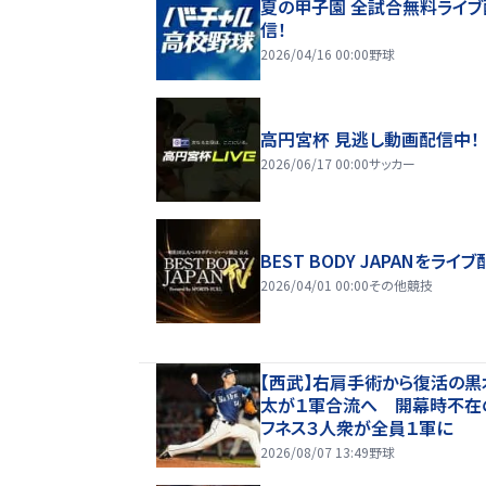
夏の甲子園 全試合無料ライブ
信！
2026/04/16 00:00
野球
高円宮杯 見逃し動画配信中！
2026/06/17 00:00
サッカー
BEST BODY JAPANをライブ
2026/04/01 00:00
その他競技
【西武】右肩手術から復活の黒
太が１軍合流へ 開幕時不在
フネス３人衆が全員１軍に
2026/08/07 13:49
野球