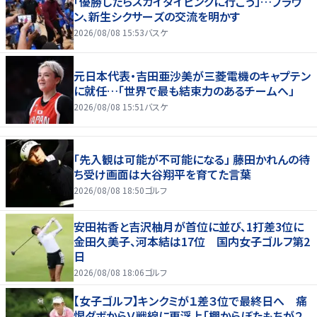
「優勝したらスカイダイビングに行こう」…ブラウ
ン、新生シクサーズの交流を明かす
2026/08/08 15:53
バスケ
元日本代表・吉田亜沙美が三菱電機のキャプテン
に就任…「世界で最も結束力のあるチームへ」
2026/08/08 15:51
バスケ
「先入観は可能が不可能になる」 藤田かれんの待
ち受け画面は大谷翔平を育てた言葉
2026/08/08 18:50
ゴルフ
安田祐香と吉沢柚月が首位に並び、1打差3位に
金田久美子、河本結は17位 国内女子ゴルフ第2
日
2026/08/08 18:06
ゴルフ
【女子ゴルフ】キンクミが１差３位で最終日へ 痛
恨ダボからＶ戦線に再浮上「棚からぼたもちが２