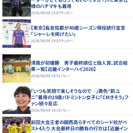
様のハチマキも着用
2026/08/08 19:07
サッカー
【東京】長友佑都が40歳シーズン現役続行宣言
「シャーレを掲げたい」
2026/08/08 19:03
サッカー
清風が初優勝 男子最終順位と個人賞、試合結
果一覧【近畿インターハイ2026】
2026/08/08 18:01
バレー
「いつも笑顔で楽しそうなので…」黄色“新ユ
ニ”着用の19歳バドミントン女子に「CMきそう」フ
ァン続々反応
2026/08/08 16:10
バレー
前回大会王者の鎮西高らすべてのシード校がベ
スト4入り 大会最終日の勝負の行方は【近畿イン