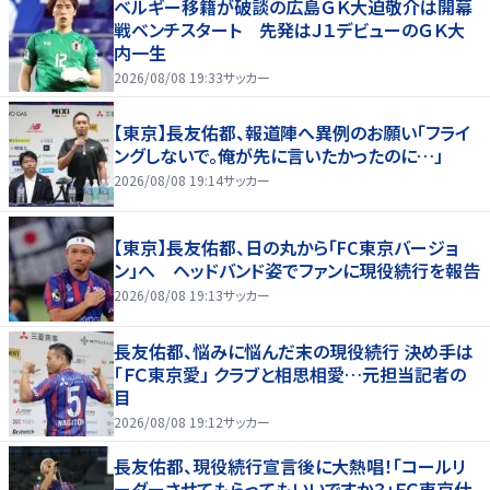
ベルギー移籍が破談の広島ＧＫ大迫敬介は開幕
戦ベンチスタート 先発はＪ１デビューのＧＫ大
内一生
2026/08/08 19:33
サッカー
【東京】長友佑都、報道陣へ異例のお願い「フライ
ングしないで。俺が先に言いたかったのに…」
2026/08/08 19:14
サッカー
【東京】長友佑都、日の丸から「FC東京バージョ
ン」へ ヘッドバンド姿でファンに現役続行を報告
2026/08/08 19:13
サッカー
長友佑都、悩みに悩んだ末の現役続行 決め手は
「ＦＣ東京愛」 クラブと相思相愛…元担当記者の
目
2026/08/08 19:12
サッカー
長友佑都、現役続行宣言後に大熱唱！「コールリ
ーダーさせてもらってもいいですか？」ＦＣ東京仕