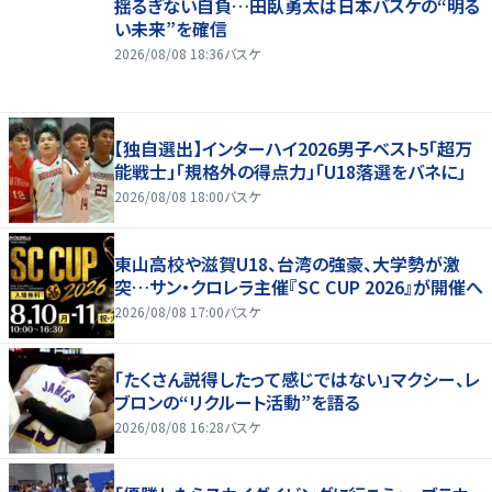
揺るぎない自負…田臥勇太は日本バスケの“明る
い未来”を確信
2026/08/08 18:36
バスケ
【独自選出】インターハイ2026男子ベスト5「超万
能戦士」「規格外の得点力」「U18落選をバネに」
2026/08/08 18:00
バスケ
東山高校や滋賀U18、台湾の強豪、大学勢が激
突…サン・クロレラ主催『SC CUP 2026』が開催へ
2026/08/08 17:00
バスケ
「たくさん説得したって感じではない」マクシー、レ
ブロンの“リクルート活動”を語る
2026/08/08 16:28
バスケ