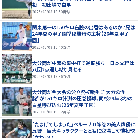
投 初出場で白星
2026/08/08 19:50
野球
関東第一の150キロ右腕の出番はあるのか？兄は
24年夏の甲子園準優勝時の主将【26年夏甲子
園】
2026/08/08 19:40
野球
大分商が中盤の集中打で逆転勝ち 日本文理は
八回2点返し粘り見せる
2026/08/08 19:36
野球
大分商が今大会の公立勢初勝利！"大分の怪
腕"が151キロ計測の圧巻投球、同校29年ぶりの
白星呼び込む【26年夏甲子園】
2026/08/08 19:32
野球
「たまげてしまった」ベルーナＤ降臨の美人声優に
反響 巨大キャラクターとともに登場し可憐投球
「かわいい」