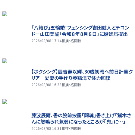
「八結び」五輪婚！フェンシング吉田健人とテコン
ドー山田美諭「令和８年８月８日」に婚姻届提出
2026/08/08 17:14
相撲・格闘技
【ボクシング】辰吉寿以輝、30歳初戦へ前日計量ク
リア 愛妻の手作り参鶏湯で体力回復
2026/08/08 16:33
相撲・格闘技
藤波辰爾、書の腕前披露「闘魂」書き上げ「猪木さ
んに怒鳴られ気弱になったところが『鬼』に…」
2026/08/08 16:31
相撲・格闘技