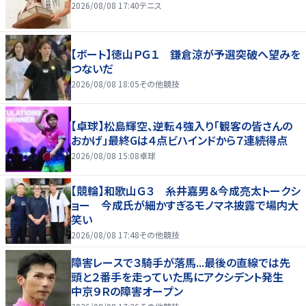
2026/08/08 17:40
テニス
【ボート】徳山ＰＧ１ 鎌倉涼が予選突破へ望みを
つないだ
2026/08/08 18:05
その他競技
【卓球】松島輝空、逆転４強入り「観客の皆さんの
おかげ」最終Gは４点ビハインドから７連続得点
2026/08/08 15:08
卓球
【競輪】和歌山Ｇ３ 糸井嘉男＆今成亮太トークシ
ョー 今成氏が細かすぎるモノマネ披露で場内大
笑い
2026/08/08 17:48
その他競技
障害レースで３騎手が落馬...最後の直線では先
頭と２番手を走っていた馬にアクシデント発生
中京９Ｒの障害オープン