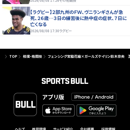
2026/08/08 17:26
その他競技
【ラグビー】２部九州のＦＷ、ヴニランギさんが急
死、２６歳…３日の練習後に熱中症の症状、７日に
亡くなる
2026/08/08 17:30
ラグビー
TOP
相撲・格闘技
フェンシング宮脇花綸×ガールズケイリン鈴木奈央 互
アプリ版
ヘルプ
推奨環境
サービス紹介
会社概要
採用情報