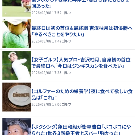
回あった」
2026/08/08 17:52
ゴルフ
最終日は初の首位＆最終組 吉澤柚月は初優勝へ
「やるべきことをやりたい」
2026/08/08 17:47
ゴルフ
【女子ゴルフ】人気プロ・吉沢柚月、自身初の首位
で最終日へ「今日はジンギスカンを食べたい」
2026/08/08 17:35
ゴルフ
【ゴルファーのための栄養学】夜に食べて欲しい食
品は『これ』！
2026/08/08 17:00
ゴルフ
【ボクシング】亀田和毅が衝撃告白「ボコボコにや
られた」世界３階級王者とスパー「強かった」