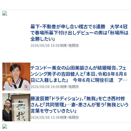
幕下・不動豊が申し合い稽古で８連勝 大学４冠
で春場所幕下付け出しデビューの男は「秋場所は
全勝したい」
2026/08/08 16:08
相撲・格闘技
テコンドー美女の山田美諭さんが結婚報告、フェ
ンシング男子の吉田健人と「本日、令和８年８月８
日に入籍しました」 今年６月に現役引退 アス
リート仲間からも祝福の声
2026/08/08 16:06
相撲・格闘技
藤波辰爾「ドラディション」、「無我」を亡き西村修
さんと「共同管理」…妻・恵さんが誓う「無我という
言葉を守っていきたい」
2026/08/08 15:38
相撲・格闘技