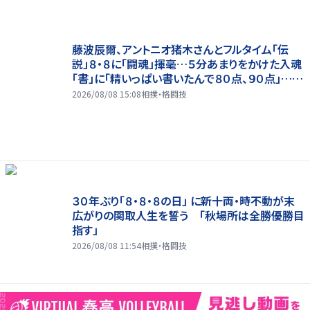
藤波辰爾、アントニオ猪木さんとフルタイム「伝
説」８・８に「闘魂」揮毫…５分あまりをかけた入魂
「書」に「精いっぱい書いたんで８０点、９０点」…
「人間・藤波辰爾展」開催
2026/08/08 15:08
相撲・格闘技
３０年ぶり「８・８・８の日」 に新十両・時不動が末
広がりの関取人生を誓う 「秋場所は全勝優勝目
指す」
2026/08/08 11:54
相撲・格闘技