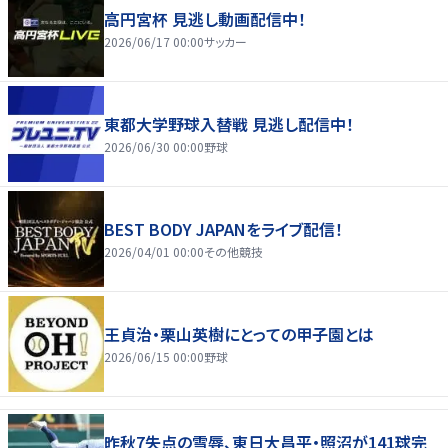
高円宮杯 見逃し動画配信中！
2026/06/17 00:00
サッカー
東都大学野球入替戦 見逃し配信中！
2026/06/30 00:00
野球
BEST BODY JAPANをライブ配信！
2026/04/01 00:00
その他競技
王貞治・栗山英樹にとっての甲子園とは
2026/06/15 00:00
野球
昨秋7失点の雪辱、東日大昌平・照沼が141球完