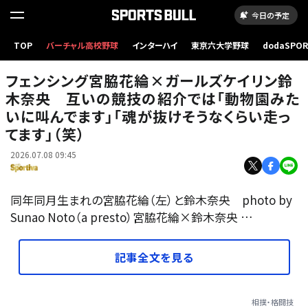
今日の予定
TOP
バーチャル高校野球
インターハイ
東京六大学野球
dodaSPO
（新しいタブ
フェンシング宮脇花綸×ガールズケイリン鈴
木奈央 互いの競技の紹介では「動物園みた
いに叫んでます」「魂が抜けそうなくらい走っ
てます」（笑）
2026.07.08 09:45
同年同月生まれの宮脇花綸（左）と鈴木奈央 photo by
Sunao Noto（a presto）宮脇花綸×鈴木奈央 …
記事全文を見る
相撲・格闘技