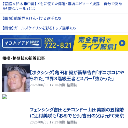
【宮脇×鈴木●中編】ともに慌てた爆睡・寝坊エピソード披露 自分で決め
た「変なルール」とは
【画像】競輪界をけん引する選手たち
【画像】ガールズケイリンを彩るトップ選手たち
相撲・格闘技
の新着記事
【ボクシング】亀田和毅が衝撃告白「ボコボコにや
られた」世界３階級王者とスパー「強かった」
2026/08/08 17:30
相撲・格闘技
フェンシング吉田とテコンドー山田美諭の五輪婚
に江村美咲も「おめでとう」吉田の父は元FC東京
2026/08/08 17:19
相撲・格闘技