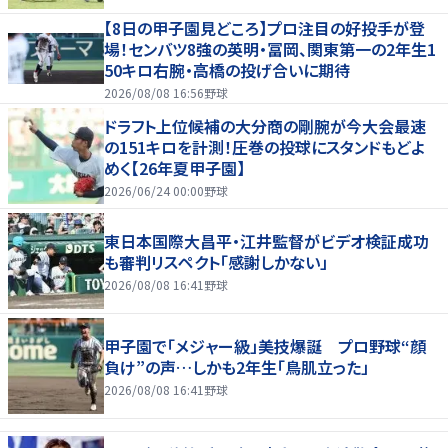
【8日の甲子園見どころ】プロ注目の好投手が登
場！センバツ8強の英明・冨岡、関東第一の2年生1
50キロ右腕・高橋の投げ合いに期待
2026/08/08 16:56
野球
ドラフト上位候補の大分商の剛腕が今大会最速
の151キロを計測！圧巻の投球にスタンドもどよ
めく【26年夏甲子園】
2026/06/24 00:00
野球
東日本国際大昌平・江井監督がビデオ検証成功
も審判リスペクト「感謝しかない」
2026/08/08 16:41
野球
甲子園で「メジャー級」美技爆誕 プロ野球“顔
負け”の声…しかも2年生「鳥肌立った」
2026/08/08 16:41
野球