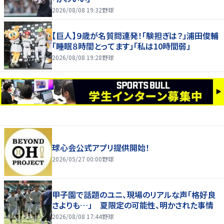
2026/08/08 19:32
野球
【巨人】９歳が名質問連発！「験担ぎは？」浦田俊輔
「睡眠８時間とってます」「私は10時間弱」
2026/08/08 19:28
野球
球心会公式アプリ提供開始！
2026/05/27 00:00
野球
甲子園で話題のユニ、現場のリアルな声「格好良
さよりも…」 夏限定の可能性、明かされた事情
2026/08/08 17:44
野球