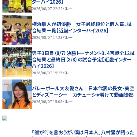
ターハイ2026】
2026/08/07 22:22
バレー
横浜隼人が初優勝 女子最終順位と個人賞、試
合結果一覧【近畿インターハイ2026】
2026/08/07 17:23
バレー
男子3日目（8/7）決勝トーナメント3、4回戦全12試
合結果と最終日（8/8）の試合予定【近畿インター
ハイ2026】
2026/08/07 15:25
バレー
バレーボール大友愛さん 日本代表の長女・美空
とディズニーシー カチューシャ着けて動画撮影
2026/08/07 15:08
バレー
「誰が何を言おうが、僕は日本人」八村塁が語った