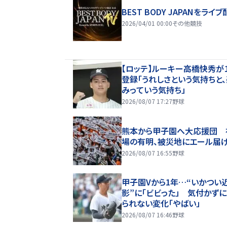
BEST BODY JAPANをライブ
2026/04/01 00:00
その他競技
【ロッテ】ルーキー高橋快秀が
登録「うれしさという気持ちと
みっていう気持ち」
2026/08/07 17:27
野球
熊本から甲子園へ大応援団 
場の有明、被災地にエール届
2026/08/07 16:55
野球
甲子園Vから1年…“いかつい
影”に「ビビった」 気付かず
られない変化「やばい」
2026/08/07 16:46
野球