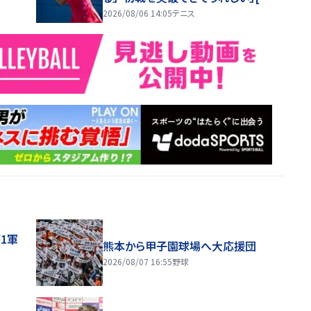
ショナル・バンク・オープン]
2026/08/06 14:05
テニス
1軍
熊本から甲子園球場へ大応援団
2026/08/07 16:55
野球