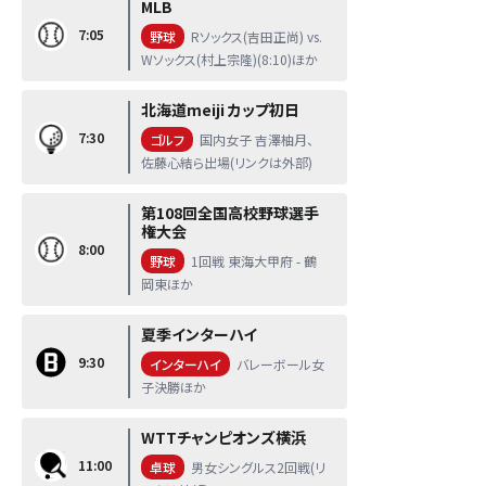
MLB
7:05
野球
Rソックス(吉田正尚) vs.
Wソックス(村上宗隆)(8:10)ほか
北海道meiji カップ初日
7:30
ゴルフ
国内女子 吉澤柚月、
佐藤心結ら出場(リンクは外部)
第108回全国高校野球選手
権大会
8:00
野球
1回戦 東海大甲府 - 鶴
岡東ほか
夏季インターハイ
9:30
インターハイ
バレーボール女
子決勝ほか
WTTチャンピオンズ横浜
11:00
卓球
男女シングルス2回戦(リ