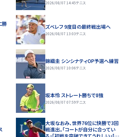
2026/08/07 14:45
テニス
に勝
ズベレフ 9度目の最終戦出場へ
2026/08/07 13:03
テニス
錦織圭 シンシナティOP予選へ練習
2026/08/07 10:06
テニス
」
坂本怜 ストレート勝ちで8強
2026/08/07 07:59
テニス
大坂なおみ、世界76位に快勝で3回
ス
戦進出。「コートが自分に合ってい
る」「初戦を突破できてうれしい」[ナ