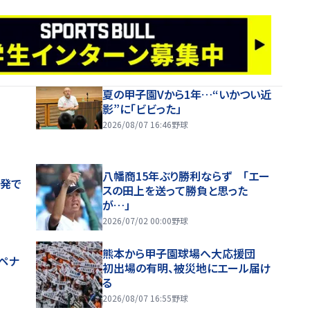
夏の甲子園Vから1年…“いかつい近
影”に「ビビった」
2026/08/07 16:46
野球
八幡商15年ぶり勝利ならず 「エー
先発で
スの田上を送って勝負と思った
が…」
2026/07/02 00:00
野球
熊本から甲子園球場へ大応援団
ペナ
初出場の有明、被災地にエール届け
る
2026/08/07 16:55
野球