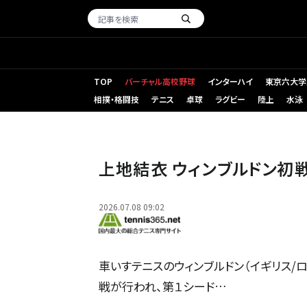
TOP
バーチャル高校野球
インターハイ
東京六大学
相撲・格闘技
テニス
卓球
ラグビー
陸上
水泳
上地結衣 ウィンブルドン初
2026.07.08 09:02
車いすテニスのウィンブルドン（イギリス/ロ
戦が行われ、第１シード…