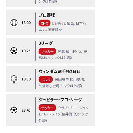
ンクは外部)
プロ野球
18:00
野球
DeNA vs. 広島、日本ハ
ム vs. 楽天ほか
Jリーグ
19:25
サッカー
開幕 横浜FM vs. 鹿
島ほか(リンクは外部)
ウィンダム選手権2日目
19:50
ゴルフ
米国男子 松山英樹、
久常涼ら出場(リンクは外部)
ジュピラー・プロ・リーグ
サッカー
クラブ・ブルージュ v
27:45
s. コルトレイク(倍井謙)(リンクは
外部)