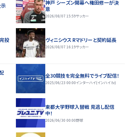
神戸 シーズン開幕へ権田修一が決
公示
意
2026/08/07 15:59
サッカー
振完投
ヴィニシウス Rマドリーと契約延長
2026/08/07 16:19
サッカー
配
全30競技を完全無料でライブ配信！
2025/06/23 00:00
インターハイ(インハイ.tv)
東都大学野球入替戦 見逃し配信
中！
2026/06/30 00:00
野球