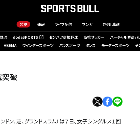
競技
速報
ライブ配信
マンガ
見逃し動画
野球
dodaSPORTS
センバツ高校野球
高校サッカー
バーチャル春高バ
（新しいタブで開く）
ABEMA
ウインタースポーツ
パラスポーツ
ダンス
モータースポーツ
そ
戦突破
ンドン、芝、グランドスラム）は７日、女子シングルス１回