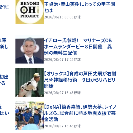
王貞治・栗山英樹にとっての甲子園
配信！
とは
2026/06/15 00:00
野球
１軍
イチロー氏参戦！ マリナーズOB
、楽し
ホームランダービー８日開催 異
例の無料生配信
2026/08/07 17:25
野球
【オリックス】育成の芦田丈飛が右肘
初出
尺骨神経移行術 ９日からリハビリ
ける
開始
2026/08/07 16:46
野球
近
【DeNA】筒香嘉智、伊勢大夢、レイノ
にはい
ルズら、試合前に熊本地震支援で募
金活動
2026/08/07 16:45
野球