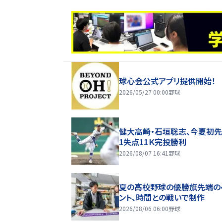
球心会公式アプリ提供開始！
2026/05/27 00:00
野球
健大高崎・石垣聡志、今夏初
1失点11Ｋ完投勝利
2026/08/07 16:41
野球
夏の高校野球の優勝旗先端の
ント、時間との戦いで制作
2026/08/06 06:00
野球