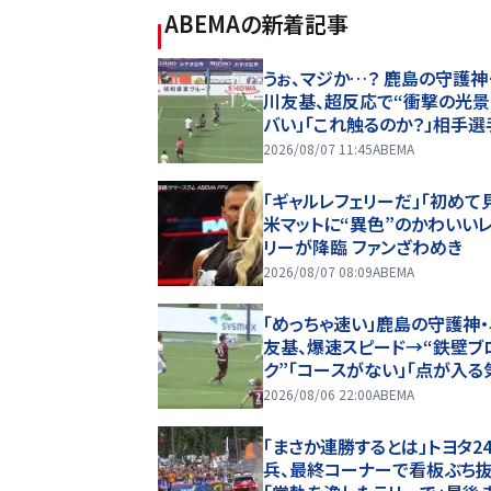
ABEMA
の新着記事
うぉ、マジか…？ 鹿島の守護神
川友基、超反応で“衝撃の光景
バい」「これ触るのか？」相手選
ン引き→右手一本“スーパー
2026/08/07 11:45
ABEMA
ブ”
「ギャルレフェリーだ」「初めて
米マットに“異色”のかわいい
リーが降臨 ファンざわめき
2026/08/07 08:09
ABEMA
「めっちゃ速い」鹿島の守護神
友基、爆速スピード→“鉄壁ブ
ク”「コースがない」「点が入る
しない」驚異の判断力と飛び
2026/08/06 22:00
ABEMA
ビッグセーブ
「まさか連勝するとは」トヨタ2
兵、最終コーナーで看板ぶち