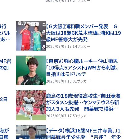
2026/08/07 19:27
サッカー
移行
【Ｇ大阪】浦和戦メンバー発表 Ｇ
元バル
大阪は18歳GK荒木琉偉、浦和は19
績ある
歳MF笹修大が先発
2026/08/07 18:14
サッカー
MF岩
【東京V】強心臓ルーキー仲山獅恩
らの加
「10得点５アシスト」W杯から刺激、
目指すはモドリッチ
2026/08/07 18:01
サッカー
鹿島の１８歳現役高校生・吉田湊海
8日
がスタメン抜擢…ヤンマテウスら新
加入３人も先発 開幕戦で横浜Ｆ
Ｍと激突
2026/08/07 17:53
サッカー
湊海が
【データ】横浜16歳MF三井寺眞、J1
田篤
開幕戦最年少先発 “吉兆” 年少