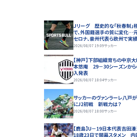
Ｊリーグ 歴史的な「秋春制」
で、外国籍選手の質に変化…
セロナ、豪州代表ら欧州で実
実力選手が加入
2026/08/07 19:09
サッカー
【神戸】下部組織育ちの中京大
本悠庵 29－30シーズンか
入発表
2026/08/07 18:04
サッカー
サッカーのヴァンラーレ八戸が
にJ2初戦 新戦力は？
2026/08/07 18:00
サッカー
【鹿島】U－19日本代表吉田
18歳23日で開幕スタメン 内