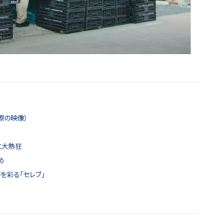
際の映像）
に大熱狂
め
を彩る「セレブ」