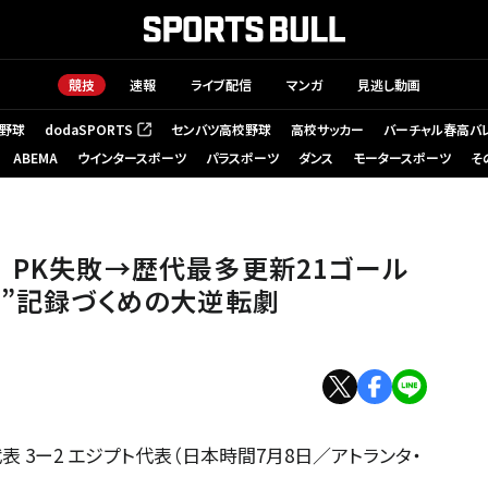
競技
速報
ライブ配信
マンガ
見逃し動画
野球
dodaSPORTS
センバツ高校野球
高校サッカー
バーチャル春高バ
（新しいタブで開く）
ABEMA
ウインタースポーツ
パラスポーツ
ダンス
モータースポーツ
そ
ールでアルゼンチン8強！“史上初”記録づくめの大逆転劇
 PK失敗→歴代最多更新21ゴール
初”記録づくめの大逆転劇
ン代表 3ー2 エジプト代表（日本時間7月8日／アトランタ・