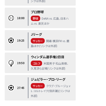
ンクは外部)
プロ野球
18:00
野球
DeNA vs. 広島、日本ハ
ム vs. 楽天ほか
Jリーグ
19:25
サッカー
開幕 横浜FM vs. 鹿
島ほか(リンクは外部)
ウィンダム選手権2日目
19:50
ゴルフ
米国男子 松山英樹、
久常涼ら出場(リンクは外部)
ジュピラー・プロ・リーグ
サッカー
クラブ・ブルージュ v
27:45
s. コルトレイク(倍井謙)(リンクは
外部)