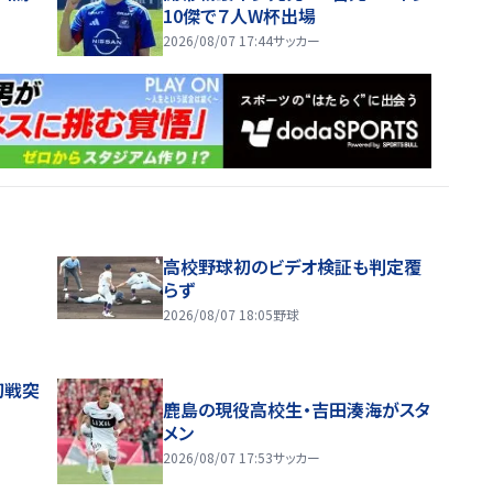
10傑で７人W杯出場
2026/08/07 17:44
サッカー
高校野球初のビデオ検証も判定覆
らず
2026/08/07 18:05
野球
初戦突
鹿島の現役高校生・吉田湊海がスタ
メン
2026/08/07 17:53
サッカー