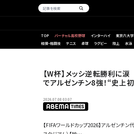
TOP
バーチャル高校野球
インターハイ
東京六大学
相撲・格闘技
テニス
卓球
ラグビー
陸上
水泳
【W杯】メッシ逆転勝利に涙 PK失敗→歴代最多更新21ゴ
【W杯】メッシ逆転勝利に涙
でアルゼンチン8強！“史上
2026.07.08 03:07
【FIFAワールドカップ2026】アルゼンチ
スタジアム）【映…