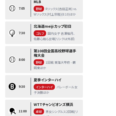
MLB
7:05
野球
Rソックス(吉田正尚) vs.
Wソックス(村上宗隆)(8:10)ほか
北海道meiji カップ初日
7:30
ゴルフ
国内女子 吉澤柚月、
佐藤心結ら出場(リンクは外部)
第108回全国高校野球選手
権大会
8:00
野球
1回戦 東海大甲府 - 鶴
岡東ほか
夏季インターハイ
9:30
インターハイ
バレーボール女
子決勝ほか
WTTチャンピオンズ横浜
11:00
卓球
男女シングルス2回戦(リ