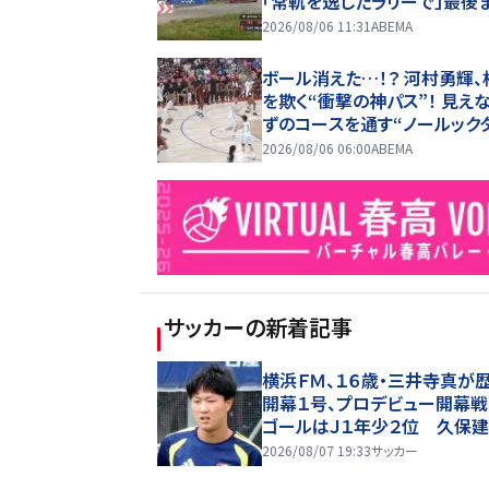
「常軌を逸したラリーで」最後
で“全開”貫き躍動
2026/08/06 11:31
ABEMA
ボール消えた…！？ 河村勇輝、
を欺く“衝撃の神パス”！ 見え
ずのコースを通す“ノールック
プ”… 完璧アシストにアリー
2026/08/06 06:00
ABEMA
サッカー
の新着記事
横浜ＦＭ、１６歳・三井寺真が
開幕１号、プロデビュー開幕
ゴールはＪ１年少２位 久保
えでクラブ記録も更新
2026/08/07 19:33
サッカー