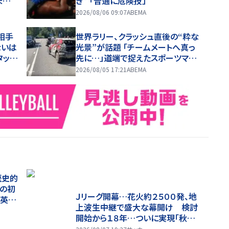
ま
き” 「普通に危険技」
2026/08/06 09:07
ABEMA
相手
世界ラリー、クラッシュ直後の“粋な
ないは
光景”が話題 「チームメートへ真っ
タッ
先に…」道端で捉えたスポーツマン
ナ熱狂
シップに称賛の声
2026/08/05 17:21
ABEMA
歴史的
戦の初
Ｊリーグ開幕…花火約２５００発、地
建英超
上波生中継で盛大な幕開け 検討
開始から１８年…ついに実現「秋春
制」