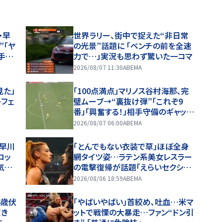
・早
世界ラリー、街中で捉えた“非日常
”「ヤ
の光景”話題に 「ベンチの前を全速
手ド
力で…」実況も思わず驚いた一コマ
セー
2026/08/07 11:30
ABEMA
見た」
「100点満点」マリノス谷村海那、完
レフェ
璧ムーブ→“裏抜け弾”「これぞ9
番」「興奮する！」相手守備のギャップ
を狙う”斜めの抜け出し”
2026/08/07 06:00
ABEMA
・早川
「とんでもない衣装で草」ほぼ全身
ロッ
網タイツ姿…ラテン系美女レスラー
気が
の電撃復帰が話題「えらいセクシ
出しで
ー」
2026/08/06 18:59
ABEMA
4歳伏
「やばいやばい」首絞め、吐血…米マ
抜き
ットで戦慄の大暴走…ファン“ドン引