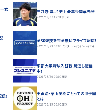
レー女
三井寺 眞 J1史上最年少開幕先発
2026/08/07 17:31
サッカー
配
全30競技を完全無料でライブ配信！
2025/06/23 00:00
インターハイ(インハイ.tv)
東都大学野球入替戦 見逃し配信
中！
2026/06/30 00:00
野球
王貞治・栗山英樹にとっての甲子園
配信！
とは
2026/06/15 00:00
野球