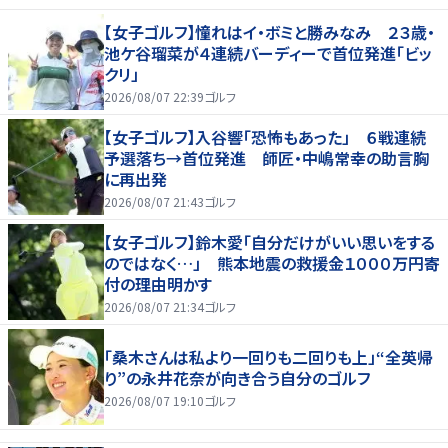
【女子ゴルフ】憧れはイ・ボミと勝みなみ ２３歳・
池ケ谷瑠菜が４連続バーディーで首位発進「ビッ
クリ」
2026/08/07 22:39
ゴルフ
【女子ゴルフ】入谷響「恐怖もあった」 ６戦連続
予選落ち→首位発進 師匠・中嶋常幸の助言胸
に再出発
2026/08/07 21:43
ゴルフ
【女子ゴルフ】鈴木愛「自分だけがいい思いをする
のではなく…」 熊本地震の救援金１０００万円寄
付の理由明かす
2026/08/07 21:34
ゴルフ
「桑木さんは私より一回りも二回りも上」“全英帰
り”の永井花奈が向き合う自分のゴルフ
2026/08/07 19:10
ゴルフ