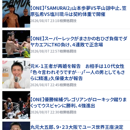
【ONE】「SAMURAI2」山本歩夢VS平山諒中止、笠
原弘希VS塩川琉斗は契約体重で開催
2026/08/07 23:18
相撲格闘技
【ONE】スーパーレックがまさかの右ひざ負傷でダ
ヤカエフにTKO負け、４連敗で正念場
2026/08/07 22:57
相撲格闘技
元Ｋ-１王者が再婚を報告 お相手は１０代女性
「色々言われそうですが…」「一人の男としてもさ
らに精進」久保優太が報告
2026/08/07 22:45
相撲格闘技
【ONE】優勝候補グレゴリアンがローキック蹴りま
くってウスビャンに勝利、４強進出
2026/08/07 22:30
相撲格闘技
丸元大五郎、９・２３大阪でユース世界王座決定