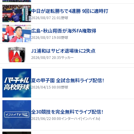
中日が逆転勝ちで4連勝 9回に適時打
2026/08/07 21:01
野球
広島・秋山翔吾が海外FA権取得
2026/08/07 19:00
野球
J1浦和はサビオ退場後に2失点
2026/08/07 20:35
サッカー
夏の甲子園 全試合無料ライブ配信！
2026/04/15 00:00
野球
全30競技を完全無料でライブ配信！
2025/06/22 00:00
インターハイ(インハイ.tv)