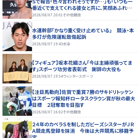
Ｓで報告「色々言われそうですが…」も「いつも一
番近くで支えてくれる彼女と共に、笑顔あふれる
家庭を築いていきたい」
2026/08/07 20:01
その他競技
水連幹部「かなり重く受け止めている」 競泳・本
多灯が危険運転致傷起訴
2026/08/07 19:43
水泳
【フィギュア】坂本花織さん「今は主婦頑張ってま
す」スポーツ功労者表彰式 謝辞の大役も
2026/08/07 19:54
ウィンタースポーツ
【注目馬動向】佐賀で重賞７勝のサキドリトッケン
はスポーツ報知杯ロータスクラウン賞が秋の最大
目標 ２冠奪取を目指す
2026/08/07 16:02
その他競技
２４年のカペラＳを制したガビーズシスターがＪＲ
Ａ競走馬登録を抹消 今後は大井競馬に移籍予
定