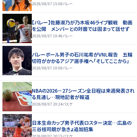
2026/08/07 15:08
バレー
【バレー】佐藤淑乃が乃木坂46ライブ観戦 動画
を公開 メンバーとの対面では固まって話せず
2026/08/07 10:46
バレー
バレーボール男子の石川祐希がVNL報告 五輪
切符がかかるアジア選手権へ「そしてここから」
2026/08/07 10:08
バレー
NBAの2026－27シーズン全日程は来週発表され
る見通し…現地記者が報道
2026/08/07 20:24
バスケ
日本生命カップ男子代表ロスター決定…広島の
三谷桂司朗が急きょ追加招集
2026/08/07 20:15
バスケ