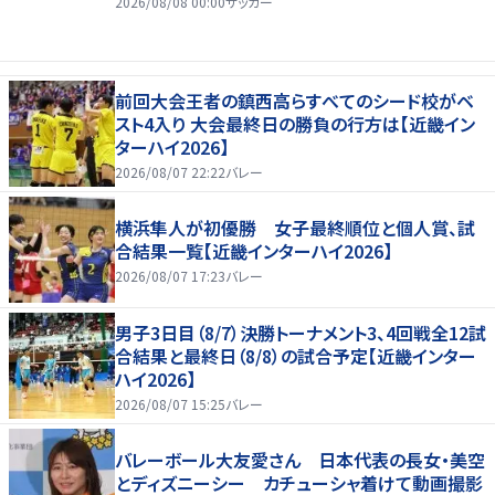
2026/08/08 00:00
サッカー
前回大会王者の鎮西高らすべてのシード校がベ
スト4入り 大会最終日の勝負の行方は【近畿イン
ターハイ2026】
2026/08/07 22:22
バレー
横浜隼人が初優勝 女子最終順位と個人賞、試
合結果一覧【近畿インターハイ2026】
2026/08/07 17:23
バレー
男子3日目（8/7）決勝トーナメント3、4回戦全12試
合結果と最終日（8/8）の試合予定【近畿インター
ハイ2026】
2026/08/07 15:25
バレー
バレーボール大友愛さん 日本代表の長女・美空
とディズニーシー カチューシャ着けて動画撮影