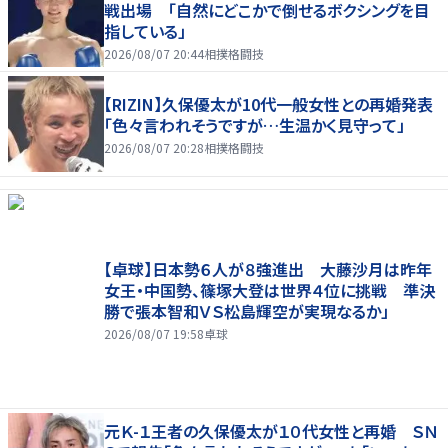
戦出場 「自然にどこかで倒せるボクシングを目
指している」
2026/08/07 20:44
相撲格闘技
【RIZIN】久保優太が10代一般女性との再婚発表
「色々言われそうですが…生温かく見守って」
2026/08/07 20:28
相撲格闘技
【卓球】日本勢６人が８強進出 大藤沙月は昨年
女王・中国勢、篠塚大登は世界４位に挑戦 準決
勝で張本智和ＶＳ松島輝空が実現なるか」
2026/08/07 19:58
卓球
元Ｋ-１王者の久保優太が１０代女性と再婚 ＳＮ