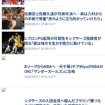
佐藤凪と佐藤久遠が兄弟対決へ…弟は八村から
の手紙で発奮「虎のように立ち向かっていけたら」
2026/08/07 19:46
バスケ
レブロンPG起用の可能性をシクサーズ指揮官が
語る「彼は味方を生かす能力に長けている」
2026/08/07 19:38
バスケ
BリーグからNBAへ…元千葉JチアMiyuがNBAの
OKC「サンダーガールズ」に合格
2026/08/07 19:01
バスケ
シクサーズの入団会見へ臨んだブラウン「勝つた