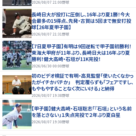
2026/08/07 21:00
野球
長崎日大が投打に圧倒し、16年ぶり夏1勝！今大
会最多の15得点、先発・古賀は5回まで無安打投
球【26年夏甲子園】
2026/08/07 21:31
野球
【7日夏甲子園】有明は9回逆転で甲子園初勝利！
東海大甲府が11年ぶり、長崎日大は16年ぶり夏
勝利！健大高崎・石垣が11K完投！
2026/06/30 00:00
野球
初のビデオ検証で有明・高見監督「使いたくなかっ
たがイチかバチか」 判定覆らずも「フェアですし、
もやもやすることなく次にいける」と納得
2026/08/07 19:38
野球
【甲子園】健大高崎・石垣聡志「『石垣』という名前
を落とさない」１失点完投で２年ぶり夏白星
2026/08/07 19:30
野球