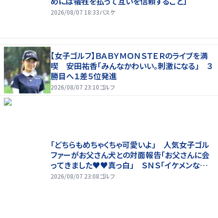
めには犠牲を払って互いを信頼すること」
2026/08/07 18:33
バスケ
【女子ゴルフ】ＢＡＢＹＭＯＮＳＴＥＲのライブを満
喫 安田祐香「みんなかわいい。刺激になる」 ３
勝目へ１差５位発進
2026/08/07 23:10
ゴルフ
「どちらもめちゃくちゃ可愛いよ」 人気女子ゴル
ファーがお父さん犬との対面報告「お父さんに会
ってきました♥♥真っ白」 ＳＮＳ「イケメンなお
父さん」「白戸家入りするんですか？」
2026/08/07 23:08
ゴルフ