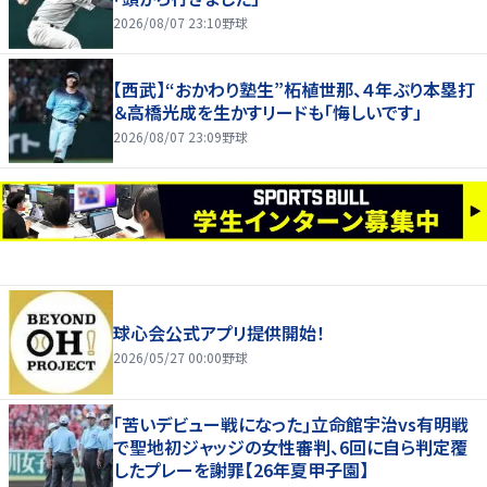
2026/08/07 23:10
野球
【西武】“おかわり塾生”柘植世那、４年ぶり本塁打
＆高橋光成を生かすリードも「悔しいです」
2026/08/07 23:09
野球
球心会公式アプリ提供開始！
2026/05/27 00:00
野球
｢苦いデビュー戦になった｣立命館宇治vs有明戦
で聖地初ジャッジの女性審判、6回に自ら判定覆
したプレーを謝罪【26年夏甲子園】