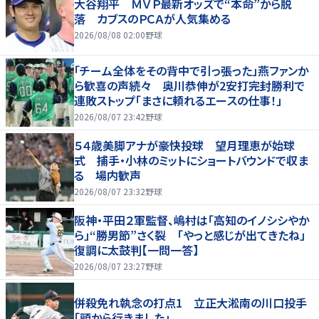
大谷翔平 ＭＶＰ最新オッズで“本命”から脱
落 カブスのＰＣＡが人気集める
2026/08/08 02:00
野球
「チーム全体をその背中で引っ張った」燕ファンか
ら歓喜の声続々 奥川恭伸が2安打完封勝利で
連敗ストップ「まさに頼れるエースの仕事！」
2026/08/07 23:42
野球
５４歳美脚アナが豪快投球 望月理恵が始球
式 捕手・小林のミットにショートバウンドで収ま
る 場内歓声
2026/08/07 23:32
野球
阪神・平田２軍監督、嶋村は「高知のイノシシやか
ら」“勝男節”さく裂 「やっと感じが出てきたね」
復調に太鼓判【一問一答】
2026/08/07 23:27
野球
併殺免れ執念の打点1 立正大淞南の川口投手
「頭から行きました」