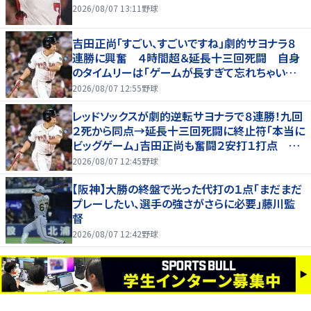
2026/08/07 13:11
野球
吉田正尚「すごい、すごいですね」劇的サヨナラ８
連勝に興奮 ４時間超＆延長十三回死闘 自身
のタイムリーは「ゲームが長すぎて忘れちゃいまし
た」
2026/08/07 12:55
野球
レッドソックスが劇的逆転サヨナラで８連勝！九回
２死から同点→延長十三回死闘に終止符「本当に
ビッグゲーム」吉田正尚も奮闘２安打１打点 靴
下対決で驚異のスイープ
2026/08/07 12:45
野球
【阪神】大勝の終盤で光った代打の１点「まだまだ
プレーしたい、選手の強さがさらに必要」藤川監
督
2026/08/07 12:42
野球