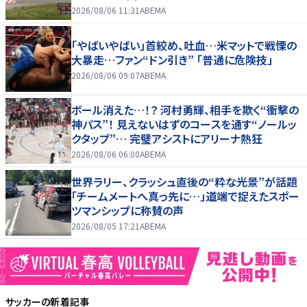
2026/08/06 11:31
ABEMA
「やばいやばい」首絞め、吐血…米マットで戦慄の
大暴走…ファン“ドン引き” 「普通に危険技」
2026/08/06 09:07
ABEMA
ボール消えた…！？ 河村勇輝、相手を欺く“衝撃の
神パス”！ 見えないはずのコースを通す“ノールッ
クタップ”… 完璧アシストにアリーナ熱狂
2026/08/06 06:00
ABEMA
世界ラリー、クラッシュ直後の“粋な光景”が話題
「チームメートへ真っ先に…」道端で捉えたスポー
ツマンシップに称賛の声
2026/08/05 17:21
ABEMA
サッカー
の新着記事