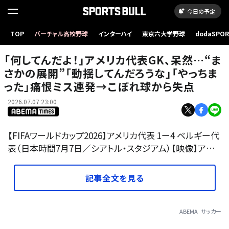
今日の予定
「何してんだよ！」アメリカ代表GK、呆然…“まさかの展開”「動揺してんだろうな」「やっちまっ
TOP
バーチャル高校野球
インターハイ
東京六大学野球
dodaSPO
た」痛恨ミス連発→こぼれ球から失点
（新しいタブ
「何してんだよ！」アメリカ代表GK、呆然…“ま
さかの展開”「動揺してんだろうな」「やっちま
った」痛恨ミス連発→こぼれ球から失点
2026.07.07 23:00
【FIFAワールドカップ2026】アメリカ代表 1ー4 ベルギー代
表（日本時間7月7日／シアトル・スタジアム）【映像】ア…
記事全文を見る
ABEMA
サッカー