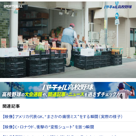
関連記事
【映像】アメリカ代表GK、“まさかの痛恨ミス”をする瞬間（実際の様子）
【映像】C・ロナウド、衝撃の“変態シュート”を放つ瞬間