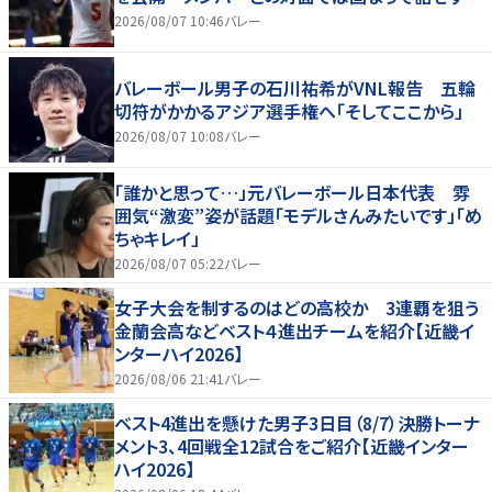
2026/08/07 10:46
バレー
バレーボール男子の石川祐希がVNL報告 五輪
切符がかかるアジア選手権へ「そしてここから」
2026/08/07 10:08
バレー
「誰かと思って…」元バレーボール日本代表 雰
囲気“激変”姿が話題「モデルさんみたいです」「め
ちゃキレイ」
2026/08/07 05:22
バレー
女子大会を制するのはどの高校か 3連覇を狙う
金蘭会高などベスト４進出チームを紹介【近畿イ
ンターハイ2026】
2026/08/06 21:41
バレー
ベスト4進出を懸けた男子3日目（8/7）決勝トーナ
メント3、4回戦全12試合をご紹介【近畿インター
ハイ2026】