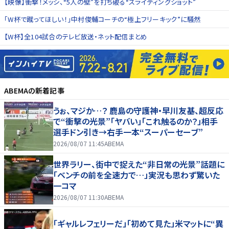
【映像】衝撃！メッシ、“5人の壁”を打ち破る“スライディングショット”
「W杯で蹴ってほしい！」中村俊輔コーチの“極上フリーキック”に騒然
【W杯】全104試合のテレビ放送・ネット配信まとめ
ABEMA
の新着記事
うぉ、マジか…？ 鹿島の守護神・早川友基、超反応
で“衝撃の光景”「ヤバい」「これ触るのか？」相手
選手ドン引き→右手一本“スーパーセーブ”
2026/08/07 11:45
ABEMA
世界ラリー、街中で捉えた“非日常の光景”話題に
「ベンチの前を全速力で…」実況も思わず驚いた
一コマ
2026/08/07 11:30
ABEMA
「ギャルレフェリーだ」「初めて見た」米マットに“異