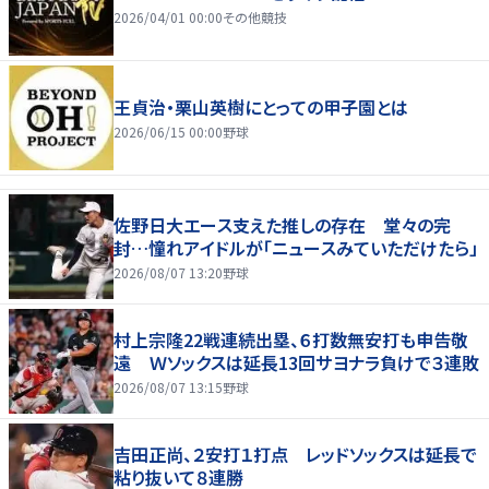
2026/04/01 00:00
その他競技
王貞治・栗山英樹にとっての甲子園とは
2026/06/15 00:00
野球
佐野日大エース支えた推しの存在 堂々の完
封…憧れアイドルが「ニュースみていただけたら」
2026/08/07 13:20
野球
村上宗隆22戦連続出塁、６打数無安打も申告敬
遠 Ｗソックスは延長13回サヨナラ負けで３連敗
2026/08/07 13:15
野球
吉田正尚、２安打１打点 レッドソックスは延長で
粘り抜いて８連勝