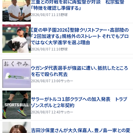
三重との対戦を前に両監督が対談 松宗監督
「特徴を確認し準備する」
2026/08/07 11:15
野球
【夏の甲子園2026】聖隷クリストファー・高部陸の
「２回加速する」規格外のストレート それでもプロ
ではなく大学進学を選ぶ理由
2026/08/07 11:10
野球
ウガンダ代表選手が強盗に遭い、抵抗したところ
を石で殴られ死去
2026/08/07 13:00
サッカー
サラーがトルコ１部クラブへの加入発表 トラブ
ゾンスポルと２年契約
2026/08/07 12:43
サッカー
吉田沙保里さんが大久保嘉人、豊ノ島一家との夏