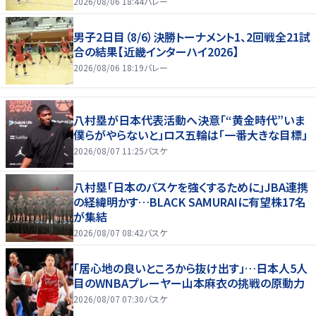
2026/08/06 18:44
バレー
男子2日目（8/6）決勝トーナメント1、2回戦全21試
合の結果【近畿インターハイ2026】
2026/08/06 18:19
バレー
八村塁が日本代表活動へ決意「“黄金時代”いま
僕らがやらないと」ロス五輪は「一番大きな目標」
2026/08/07 11:25
バスケ
八村塁「日本のバスケを強くするために」JBA連携
の経緯明かす…BLACK SAMURAIに有望株17名
が集結
2026/08/07 08:42
バスケ
「居心地の良いところから抜け出す」…日本人5人
目のWNBAプレーヤー山本麻衣の挑戦の原動力
2026/08/07 07:30
バスケ