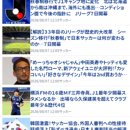
秋春制移行でＪ１キャンプ地に変化 北は北海道
から南は沖縄まで、海外にも進出…コンディショ
ン面で今後の指針に Jリーグ７日開幕
2026/08/07 12:15
サッカー
【解説】３３年目のＪリーグが歴史的大改革 シー
ズン移行「秋春制」で日本サッカーは何が変わる
のか…７日開幕
2026/08/07 12:05
サッカー
｢めーっちゃオシャじゃん｣中田英寿やトッティも愛
した名門ローマ、新アウェイユニが大評判！｢カッ
コいい｣｢好きなデザイン｣｢今年は2nd買おうか
な｣
2026/08/07 12:00
サッカー
横浜ＦＭの１６歳ＭＦ三井寺眞、Ｊ１最年少開幕ス
タメンなるか 出場なら久保建英を超えてクラブ
最年少＆歴代４位
2026/08/07 12:00
サッカー
韓国激震！サッカー協会、外国人審判への性接待
疑惑浮上「恥ずべき過去」日本人審判該当の報道