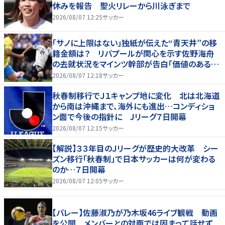
休みを報告 聖火リレーから川泳ぎまで
2026/08/07 12:25
サッカー
「サノに上限はない」独紙が伝えた“青天井”の移
籍金額は？ リバプールが関心を示す佐野海舟
の去就状況をマインツ幹部が告白「価値のあるも
のになる」
2026/08/07 12:18
サッカー
秋春制移行でＪ１キャンプ地に変化 北は北海道
から南は沖縄まで、海外にも進出…コンディショ
ン面で今後の指針に Jリーグ７日開幕
2026/08/07 12:15
サッカー
【解説】３３年目のＪリーグが歴史的大改革 シー
ズン移行「秋春制」で日本サッカーは何が変わる
のか…７日開幕
2026/08/07 12:05
サッカー
【バレー】佐藤淑乃が乃木坂46ライブ観戦 動画
を公開 メンバーとの対面では固まって話せず