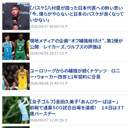
【バスケ】八村塁が語った日本代表への熱い思い
「今、僕らがやらないと日本のバスケが良くなって
いかない」
2026/08/07 05:00
バスケ
現地メディアの企画“オフ補強格付け”、第2弾が
公開…レイカーズ、ウルブズの評価は
2026/08/06 20:27
バスケ
ユーロリーグからの補強が続くナゲッツ…ロニ
ー・ウォーカー四世と1年契約に合意
2026/08/06 19:43
バスケ
【女子ゴルフ】金田久美子「あんびりーばぼー」
前戦で通算５００試合出場を達成！ １４日は３７
歳バースデー
2026/08/07 12:35
ゴルフ