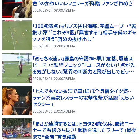
色”のかわいいレフェリーが降臨 ファンざわめき
2026/08/07 08:09
ABEMA
「100点満点」マリノス谷村海那、完璧ムーブ→“裏
抜け弾”「これぞ9番」「興奮する！」相手守備のギャ
ップを狙う”斜めの抜け出し”
2026/08/07 06:00
ABEMA
「めっちゃ速い」鹿島の守護神・早川友基、爆速ス
ピード→“鉄壁ブロック”「コースがない」「点が入
る気がしない」驚異の判断力と飛び出しでビッグ
セーブ
2026/08/06 22:00
ABEMA
「とんでもない衣装で草」ほぼ全身網タイツ姿…
ラテン系美女レスラーの電撃復帰が話題「えらい
セクシー」
2026/08/06 18:59
ABEMA
「まさか連勝するとは」トヨタ24歳伏兵、最終コー
ナーで看板ぶち抜き「常軌を逸したラリーで」最後
まで“全開”貫き躍動