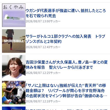
ウガンダ代表選手が強盗に遭い、抵抗したところ
を石で殴られ死去
2026/08/07 13:00
サッカー
サラーがトルコ１部クラブへの加入発表 トラブ
ゾンスポルと２年契約
2026/08/07 12:43
サッカー
吉田沙保里さんが大久保嘉人、豊ノ島一家との夏
休みを報告 聖火リレーから川泳ぎまで
2026/08/07 12:25
サッカー
「サノに上限はない」独紙が伝えた“青天井”の移
籍金額は？ リバプールが関心を示す佐野海舟
の去就状況をマインツ幹部が告白「価値のあるも
のになる」
2026/08/07 12:18
サッカー