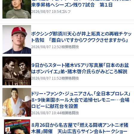
来季昇格へシーズン残り７試合 第１日
2026/08/07 10:54
ゴルフ
ボクシング那須川天心が井上拓真との再戦チケッ
ト告知 「面白いですからワクワクさせますから」
2026/08/07 12:52
相撲格闘技
９日からスタート猪木VSアリ写真展「日本のお盆
はボンバイエ」弟・猪木啓介氏らがみどころ解説
2026/08/07 11:52
相撲格闘技
ドリー・ファンク・ジュニアさん、「全日本プロレス」
８・９後楽園ホール大会で追悼セレモニー…会場
ロビーに献花台を設置
2026/08/07 10:44
相撲格闘技
８月26日から名古屋で「燃える闘魂アントニオ猪
木展」開催 天山広吉らサイン会＆トークショー