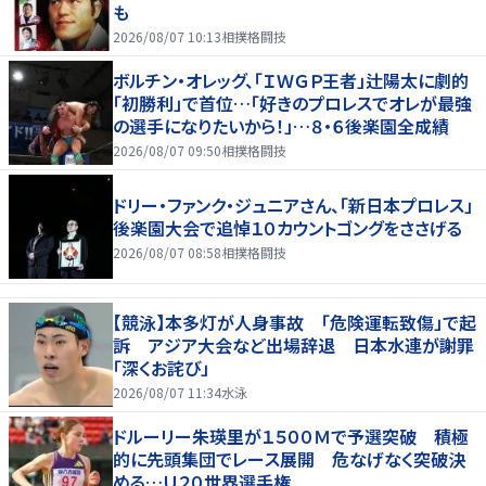
も
2026/08/07 10:13
相撲格闘技
ボルチン・オレッグ、「ＩＷＧＰ王者」辻陽太に劇的
「初勝利」で首位…「好きのプロレスでオレが最強
の選手になりたいから！」…８・６後楽園全成績
2026/08/07 09:50
相撲格闘技
ドリー・ファンク・ジュニアさん、「新日本プロレス」
後楽園大会で追悼１０カウントゴングをささげる
2026/08/07 08:58
相撲格闘技
【競泳】本多灯が人身事故 「危険運転致傷」で起
訴 アジア大会など出場辞退 日本水連が謝罪
「深くお詫び」
2026/08/07 11:34
水泳
ドルーリー朱瑛里が１５００Ｍで予選突破 積極
的に先頭集団でレース展開 危なげなく突破決
める…Ｕ２０世界選手権