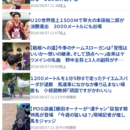
2026/08/07 11:38
陸上
Ｕ２０世界陸上１５００Ｍで早大の本田桜二郎が
決勝進出 ３０００メートルにも出場
2026/08/07 11:07
陸上
【箱根への道】今季のチームスローガンは「覚悟は
いいか～想いの継承、そして頂点へ～」由来はケ
ツメイシの名曲 野中主将と３人の副将がチーム
を引っ張る…夏合宿特集第１弾、国学院大
2026/08/07 05:00
陸上
１２００メートルを１分５秒８で走ったテイエムスパ
ーダが退厩 馬運車になかなか乗り込まない場
面も 小椋調教師「頑固ですがかわいい」
2026/08/07 11:13
その他競技
【ＰＯＧ談義】藤田オーナーが“連チャン”目指す期
待馬が登場 「今週の狙いは？」現場記者が推し
馬をジャッジ
2026/08/07 11:30
その他競技