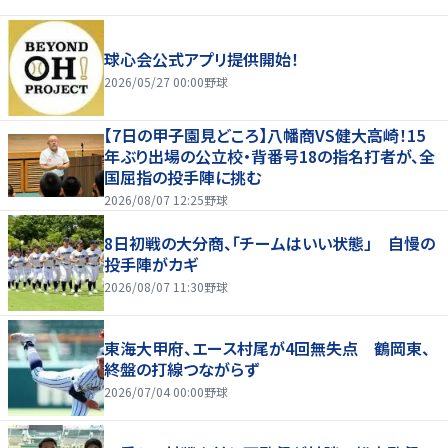
球心会公式アプリ提供開始！
2026/05/27 00:00
野球
【7日の甲子園見どころ】八幡商VS健大高崎！15
年ぶり出場の公立校・背番号18の指名打者が、全
国屈指の投手陣に挑む
2026/08/07 12:25
野球
8日初戦の大分商、「チームはいい状態」 自慢の
投手陣がカギ
2026/08/07 11:30
野球
東海大甲府、エース村尾が4回無失点 鶴岡東、
終盤の打線つながらず
2026/07/04 00:00
野球