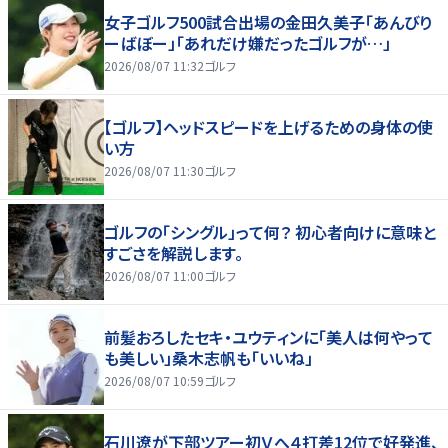
女子ゴルフ500試合出場の金田久美子「あんびり
ーばぼー」「あれだけ嫌だったゴルフが…」
2026/08/07 11:32
ゴルフ
【ゴルフ】ヘッドスピードを上げるための身体の使
い方
2026/08/07 11:30
ゴルフ
ゴルフの「シングル」って何？ 初心者向けに意味と
すごさを解説します。
2026/08/07 11:00
ゴルフ
前髪おろしたセキ・ユウティンに「美人は何やって
も美しい」桑木志帆も「いいね」
2026/08/07 10:59
ゴルフ
石川遼が下部ツアー初Ｖへ４打差12位で好発進、