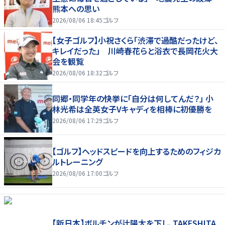
熊本への思い
2026/08/06 18:45
ゴルフ
【女子ゴルフ】小祝さくら「渋滞で過酷だったけど、
キレイだった」 川崎春花らと浴衣で長岡花火大
会を観覧
2026/08/06 18:32
ゴルフ
同郷・同学年の快挙に「自分は何してんだ？」 小
林光希は全英女子Vキャディを相棒に初優勝を
2026/08/06 17:29
ゴルフ
【ゴルフ】ヘッドスピードを向上するためのフィジカ
ルトレーニング
2026/08/06 17:00
ゴルフ
【新日本】ボルチンが辻陽太を下し、TAKESHITA