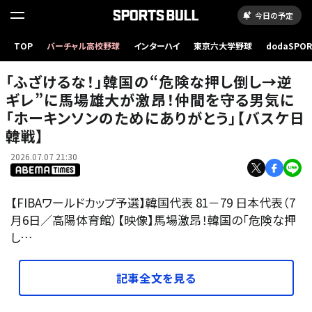
今日の予定
「ふざけるな！」韓国の“危険な押し倒し→逆ギレ”に馬場雄大が激昂！仲間を守る男気に「ホ
TOP
バーチャル高校野球
インターハイ
東京六大学野球
dodaSPO
ーキンソンのためにありがとう」【バスケ日韓戦】
（新しいタブ
「ふざけるな！」韓国の“危険な押し倒し→逆
ギレ”に馬場雄大が激昂！仲間を守る男気に
「ホーキンソンのためにありがとう」【バスケ日
韓戦】
2026.07.07 21:30
【FIBAワールドカップ予選】韓国代表 81－79 日本代表（7
月6日／高陽体育館）【映像】馬場激昂！韓国の「危険な押
し…
記事全文を見る