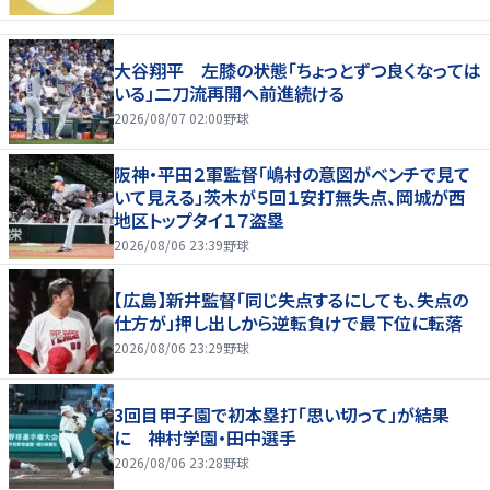
大谷翔平 左膝の状態「ちょっとずつ良くなっては
いる」二刀流再開へ前進続ける
2026/08/07 02:00
野球
阪神・平田２軍監督「嶋村の意図がベンチで見て
いて見える」茨木が５回１安打無失点、岡城が西
地区トップタイ１７盗塁
2026/08/06 23:39
野球
【広島】新井監督「同じ失点するにしても、失点の
仕方が」押し出しから逆転負けで最下位に転落
2026/08/06 23:29
野球
3回目甲子園で初本塁打「思い切って」が結果
に 神村学園・田中選手
2026/08/06 23:28
野球