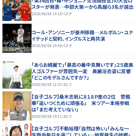
「第34回日・韓・中ジュニア交流競技会」の大会ロ
スターが発表…中部大第一から馬越ら3名が選出
2026/08/06 19:18
バスケ
コール・アンソニーが豪州移籍…メルボルン・ユナ
イテッドと契約、イングルスと再共演
2026/08/06 19:06
バスケ
「あらお綺麗で」「最高の暑中見舞いです」２５歳美
人ゴルファーが雰囲気一変 美麗浴衣姿に反響
「どこのモデルさんですか？」
2026/08/06 21:55
ゴルフ
【女子ゴルフ】桑木志帆に８１８Ｐ差の２位 菅楓
華「追いつくために頑張る」 米ツアー本格参戦
は「まだ考えていない」
2026/08/06 19:11
ゴルフ
【女子ゴルフ】不動裕理「自然は怖い」「みんな一
生懸命毎日を過ごしている」…地震発生の故郷・