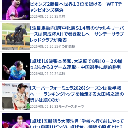
ピオンズ２勝目へ世界１３位を退ける…ＷＴＴチ
ャンピオンズ横浜
2026/08/06 20:35
卓球
【注目馬動向】府中牝馬Ｓ１４着のヴァルキリーバ
ースは京成杯ＡＨで巻き返しへ サンデーサラブ
レッドクラブが発表
2026/08/06 20:15
その他競技
【卓球】18歳張本美和、大逆転で８強！０－２の崖
っぷちから３ゲーム連取…中国選手に劇的勝利
2026/08/06 20:24
卓球
【スーパーフォーミュラ2026】シーズンは後半戦
へ……ランキングトップを独走する太田格之進の
勢いは続くのか
2026/08/06 16:32
モータースポーツ
【卓球】五輪狙う大藤沙月「学校へ行く前にやって
いた」自宅リビングに卓球台…飛躍の原点とは？