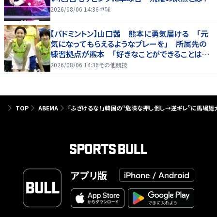
2026/08/06 14:36
卓球
【バドミントン】山口茜 熊本に勇気届ける 「元
気になってもらえるようなプレーを」 所属先の
練習拠点が熊本 「好きなことができることは当
たり前じゃない」
2026/08/06 14:36
その他競技
TOP
ABEMA
「ふざけるな！」韓国の“危険な押し倒し→逆ギレ”に馬場雄
アプリ版