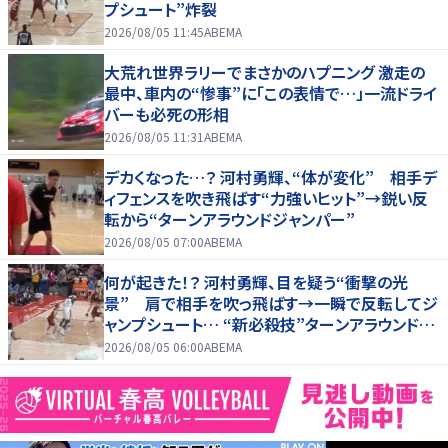
プシュート”炸裂
2026/08/05 11:45
ABEMA
大荒れ世界ラリーでまさかのハプニング 激走の
最中、車内の“惨事”に「この表情で…」一流ドライ
バーも必死の形相
2026/08/05 11:31
ABEMA
デカくなった…？ 河村勇輝、“体が変化” 相手デ
ィフェンスを吹き飛ばす“力強いヒット”→鋭い反
転から“ターンアラウンドジャンパー”
2026/08/05 07:00
ABEMA
何が起きた！？ 河村勇輝、目を疑う“衝撃の光
景” 肩で相手を吹っ飛ばす→一瞬で反転してジ
ャンプシュート… “新必殺技”ターンアラウンドジ
ャンパー炸裂
2026/08/05 06:00
ABEMA