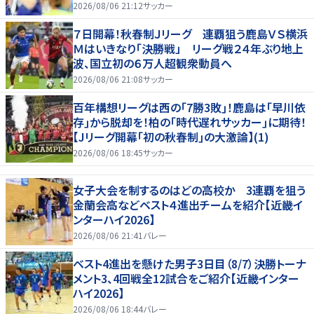
2026/08/06 21:12
サッカー
７日開幕！秋春制Ｊリーグ 連覇狙う鹿島ＶＳ横浜
Ｍはいきなり「決勝戦」 リーグ戦２４年ぶり地上
波、国立初の６万人超観衆動員へ
2026/08/06 21:08
サッカー
百年構想リーグは西の｢7勝3敗｣！鹿島は｢早川依
存｣から脱却を！柏の｢時代遅れサッカー｣に期待！
【Jリーグ開幕｢初の秋春制｣の大激論】(1)
2026/08/06 18:45
サッカー
女子大会を制するのはどの高校か 3連覇を狙う
金蘭会高などベスト４進出チームを紹介【近畿イ
ンターハイ2026】
2026/08/06 21:41
バレー
ベスト4進出を懸けた男子3日目（8/7）決勝トーナ
メント3、4回戦全12試合をご紹介【近畿インター
ハイ2026】
2026/08/06 18:44
バレー