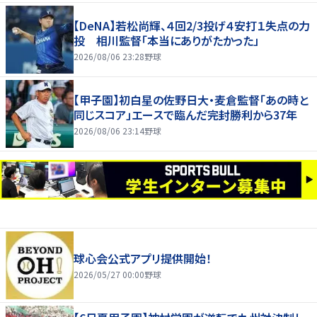
【DeNA】若松尚輝、４回2/3投げ４安打１失点の力
投 相川監督「本当にありがたかった」
2026/08/06 23:28
野球
【甲子園】初白星の佐野日大・麦倉監督「あの時と
同じスコア」エースで臨んだ完封勝利から37年
2026/08/06 23:14
野球
球心会公式アプリ提供開始！
2026/05/27 00:00
野球