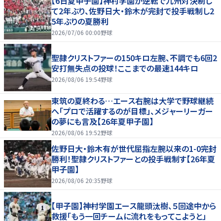
【6日夏甲子園】神村学園が逆転で九州対決制し
て2年ぶり、佐野日大・鈴木が完封で投手戦制し2
5年ぶりの夏勝利
2026/07/06 00:00
野球
聖隷クリストファーの150キロ左腕、不調でも6回2
安打無失点の投球！ここまでの最速144キロ
2026/08/06 19:54
野球
東筑の夏終わる…エース右腕は大学で野球継続
へ「プロで活躍するのが目標」、メジャーリーガー
の夢にも言及【26年夏甲子園】
2026/08/06 19:52
野球
佐野日大・鈴木有が世代屈指左腕以来の1-0完封
勝利！聖隷クリストファーとの投手戦制す【26年夏
甲子園】
2026/08/06 20:35
野球
【甲子園】神村学園エース龍頭汰樹、５回途中から
救援「もう一回チームに流れをもってこようと」