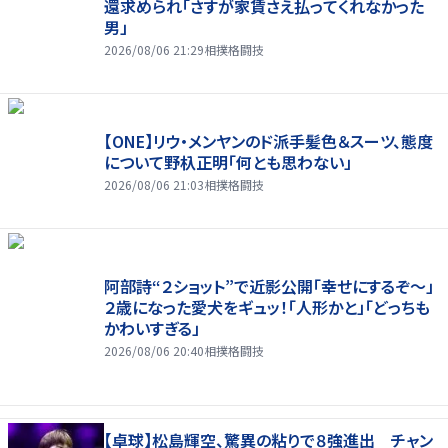
還求められ「さすが家賃さえ払ってくれなかった
男」
2026/08/06 21:29
相撲格闘技
【ONE】リウ・メンヤンのド派手髪色＆スーツ、態度
について野杁正明「何とも思わない」
2026/08/06 21:03
相撲格闘技
阿部詩“２ショット”で近影公開「幸せにするぞ〜」
２歳になった愛犬をギュッ！「人形かと」「どっちも
かわいすぎる」
2026/08/06 20:40
相撲格闘技
【卓球】松島輝空、驚異の粘りで８強進出 チャン