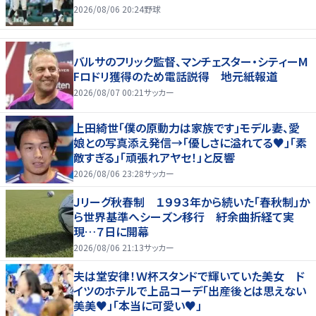
2026/08/06 20:24
野球
バルサのフリック監督、マンチェスター・シティーM
Fロドリ獲得のため電話説得 地元紙報道
2026/08/07 00:21
サッカー
上田綺世「僕の原動力は家族です」モデル妻、愛
娘との写真添え発信→「優しさに溢れてる♥」「素
敵すぎる」「頑張れアヤセ！」と反響
2026/08/06 23:28
サッカー
Ｊリーグ秋春制 １９９３年から続いた「春秋制」か
ら世界基準へシーズン移行 紆余曲折経て実
現…７日に開幕
2026/08/06 21:13
サッカー
夫は堂安律！Ｗ杯スタンドで輝いていた美女 ド
イツのホテルで上品コーデ「出産後とは思えない
美美♥」「本当に可愛い♥」