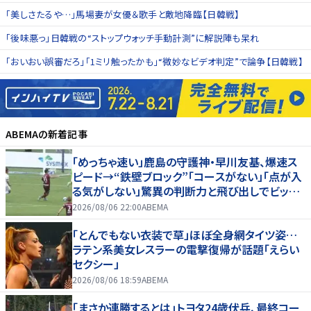
「美しさたるや…」馬場妻が女優＆歌手と敵地降臨【日韓戦】
「後味悪っ」日韓戦の“ストップウォッチ手動計測”に解説陣も呆れ
「おいおい誤審だろ」「1ミリ触ったかも」“微妙なビデオ判定”で論争【日韓戦】
ABEMA
の新着記事
「めっちゃ速い」鹿島の守護神・早川友基、爆速ス
ピード→“鉄壁ブロック”「コースがない」「点が入
る気がしない」驚異の判断力と飛び出しでビッグ
セーブ
2026/08/06 22:00
ABEMA
「とんでもない衣装で草」ほぼ全身網タイツ姿…
ラテン系美女レスラーの電撃復帰が話題「えらい
セクシー」
2026/08/06 18:59
ABEMA
「まさか連勝するとは」トヨタ24歳伏兵、最終コー