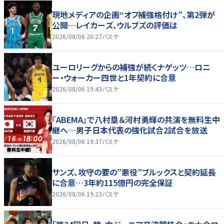
現地メディアの企画“オフ補強格付け”、第2弾が
公開…レイカーズ、ウルブズの評価は
2026/08/06 20:27
バスケ
ユーロリーグからの補強が続くナゲッツ…ロニ
ー・ウォーカー四世と1年契約に合意
2026/08/06 19:43
バスケ
『ABEMA』で八村塁＆河村勇輝の共演を無料生中
継へ…男子日本代表の強化試合2試合を放送
2026/08/06 19:37
バスケ
サンズ、攻守の要の”悪役”ブルックスと契約延長
に合意…3年約115億円の完全保証
2026/08/06 19:23
バスケ