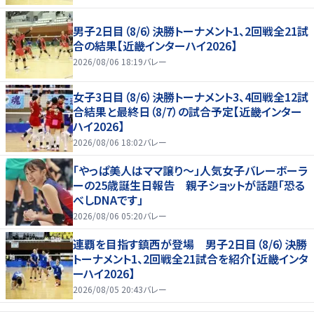
男子2日目（8/6）決勝トーナメント1、2回戦全21試
合の結果【近畿インターハイ2026】
2026/08/06 18:19
バレー
女子3日目（8/6）決勝トーナメント3、4回戦全12試
合結果と最終日（8/7）の試合予定【近畿インター
ハイ2026】
2026/08/06 18:02
バレー
「やっぱ美人はママ譲り～」人気女子バレーボーラ
ーの25歳誕生日報告 親子ショットが話題「恐る
べしDNAです」
2026/08/06 05:20
バレー
連覇を目指す鎮西が登場 男子2日目（8/6）決勝
トーナメント1、2回戦全21試合を紹介【近畿インタ
ーハイ2026】
2026/08/05 20:43
バレー