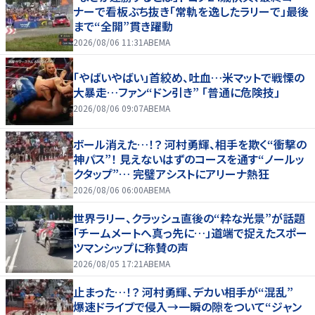
ナーで看板ぶち抜き「常軌を逸したラリーで」最後
まで“全開”貫き躍動
2026/08/06 11:31
ABEMA
「やばいやばい」首絞め、吐血…米マットで戦慄の
大暴走…ファン“ドン引き” 「普通に危険技」
2026/08/06 09:07
ABEMA
ボール消えた…！？ 河村勇輝、相手を欺く“衝撃の
神パス”！ 見えないはずのコースを通す“ノールッ
クタップ”… 完璧アシストにアリーナ熱狂
2026/08/06 06:00
ABEMA
世界ラリー、クラッシュ直後の“粋な光景”が話題
「チームメートへ真っ先に…」道端で捉えたスポー
ツマンシップに称賛の声
2026/08/05 17:21
ABEMA
止まった…！？ 河村勇輝、デカい相手が“混乱”
爆速ドライブで侵入→一瞬の隙をついて“ジャン