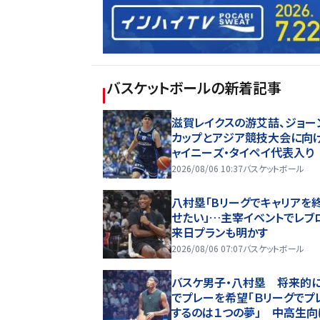
バスケットボール
の新着記事
滋賀レイクスの游艾喆、ジョー
カップとアジア競技大会に向
ャイニーズ・タイペイ代表入り
2026/08/06 10:37
バスケットボール
八村塁「Bリーグでキャリアを
せたい」…主宰イベントでレブ
来日プランも明かす
2026/08/06 07:07
バスケットボール
バスケ男子・八村塁 将来的
でプレーを希望「Ｂリーグでプ
するのは１つの夢」 中高生向