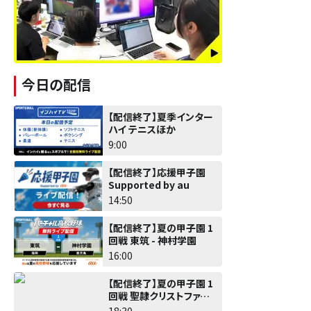
今日の配信
【配信終了】夏季インター
ハイ テニスほか
9:00
【配信終了】応援甲子園
Supported by au
14:50
【配信終了】夏の甲子園 1
回戦 東筑 - 神村学園
16:00
【配信終了】夏の甲子園 1
回戦 聖隷クリストファー -
佐野日大
18:30