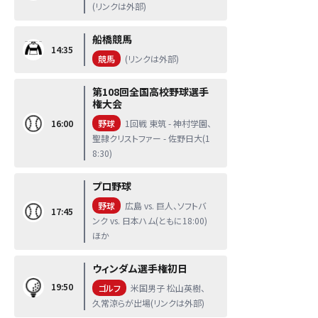
(リンクは外部)
船橋競馬
14:35
競馬
(リンクは外部)
第108回全国高校野球選手
権大会
16:00
野球
1回戦 東筑 - 神村学園、
聖隷クリストファー - 佐野日大(1
8:30)
プロ野球
野球
広島 vs. 巨人、ソフトバ
17:45
ンク vs. 日本ハム(ともに18:00)
ほか
ウィンダム選手権初日
19:50
ゴルフ
米国男子 松山英樹、
久常涼らが出場(リンクは外部)