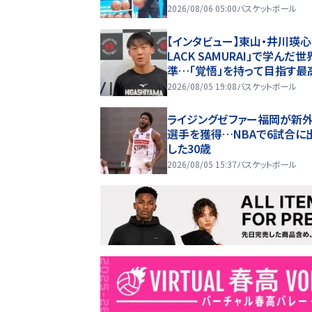
術指導キャンプ開催
2026/08/06 05:00
バスケットボール
【インタビュー】東山・井川瑛心
LACK SAMURAI」で学んだ
準…「覚悟」を持って目指す最
の舞台
2026/08/05 19:08
バスケットボール
ライジングゼファー福岡が新
選手を獲得…NBAで6試合に
した30歳
2026/08/05 15:37
バスケットボール