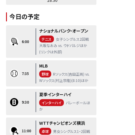
今日の予定
ナショナルバンク・オープン
テニス
女子シングルス2回戦
6:00
大坂なおみ vs. ウドバルジほか
(リンクは外部)
MLB
7:35
野球
Rソックス(吉田正尚) vs.
Wソックス(村上宗隆)(8:10)ほか
夏季インターハイ
9:30
インターハイ
バレーボールほ
か
WTTチャンピオンズ横浜
11:00
卓球
男女シングルス1・2回戦