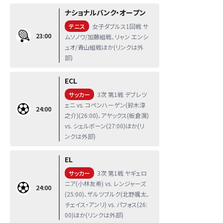
ナショナルバンク・オープン
テニス
女子ダブルス1回戦 サ
23:00
ムソノワ/加藤組戦、リャン エンシ
ュオ/青山組戦ほか(リンクは外
部)
ECL
サッカー
3次 第1戦 デブレツ
ェニ vs. コペンハーゲン(鈴木淳
24:00
之介)(26:00)、アヤックス(板倉滉)
vs. シェルボーン(27:00)ほか(リ
ンクは外部)
EL
サッカー
3次 第1戦 ヤギェロ
ニア(小林友希) vs. レンジャーズ
24:00
(25:00)、ザルツブルク(北野颯太、
チェイス・アンリ) vs. パフォス(26:
00)ほか(リンクは外部)