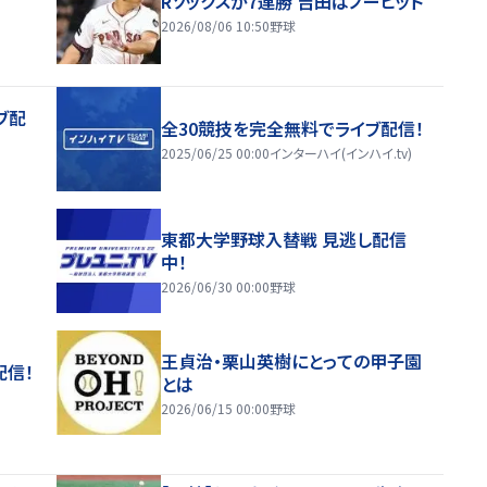
Rソックスが7連勝 吉田はノーヒット
2026/08/06 10:50
野球
ブ配
全30競技を完全無料でライブ配信！
2025/06/25 00:00
インターハイ(インハイ.tv)
東都大学野球入替戦 見逃し配信
中！
2026/06/30 00:00
野球
王貞治・栗山英樹にとっての甲子園
配信！
とは
2026/06/15 00:00
野球