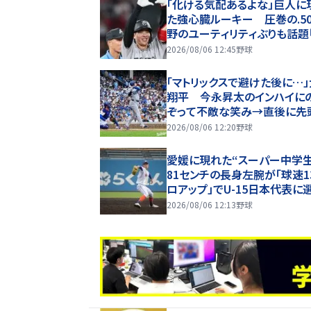
「化ける気配あるよな」巨人に
た強心臓ルーキー 圧巻の.50
野のユーティリティぶりも話題
極性もほれぼれします」
2026/08/06 12:45
野球
「マトリックスで避けた後に…
翔平 今永昇太のインハイに
ぞって不敵な笑み→直後に先
者弾 ファン注目「笑顔の圧を
2026/08/06 12:20
野球
ていた」
愛媛に現れた“スーパー中学生
81センチの長身左腕が「球速1
ロアップ」でU-15日本代表に
2026/08/06 12:13
野球