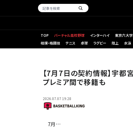
TOP
バーチャル高校野球
インターハイ
東京六大学
相撲・格闘技
テニス
卓球
ラグビー
陸上
水泳
（左から）ケル、大崎、柏木［写真］＝B.LEAGUE
【7月7日の契約情報】宇都
プレミア間で移籍も
2026.07.07 19:28
7月…