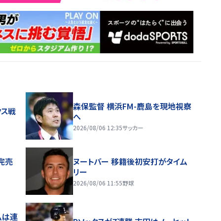
森保監督 横浜FM-鹿島を現地視察
クス戦
へ
2026/08/06 12:35
サッカー
完売
ヌートバー 移籍後初安打がタイム
リー
2026/08/06 11:55
野球
ムは連