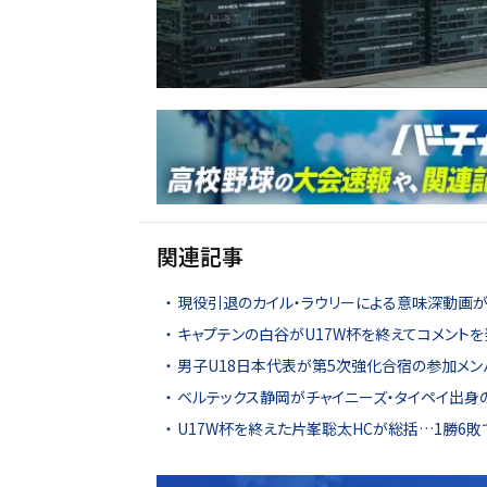
関連記事
現役引退のカイル・ラウリーによる意味深動画が
キャプテンの白谷がU17W杯を終えてコメント
男子U18日本代表が第5次強化合宿の参加メン
ベルテックス静岡がチャイニーズ・タイペイ出身
U17W杯を終えた片峯聡太HCが総括…1勝6