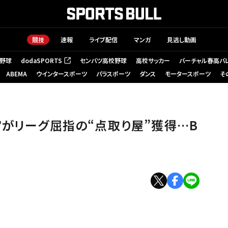
競技
速報
ライブ配信
マンガ
見逃し動画
野球
dodaSPORTS
センバツ高校野球
高校サッカー
バーチャル春高バ
（新しいタブで開く）
ABEMA
ウインタースポーツ
パラスポーツ
ダンス
モータースポーツ
そ
宮がリーグ屈指の“点取り屋”獲得…B