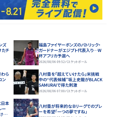
ンズ
福島ファイヤーボンズのパトリック・
けたチ
ガードナーがエジプト代表入り…W
杯アフリカ予選へ
2026/08/06 09:52
バスケットボール
終わら
八村塁を「超えていけたら」米挑戦
ロン
中の“代表候補”坂上史龍がBLACK
SAMURAIで得た刺激
2026/08/06 07:00
バスケットボール
に日本
八村塁が将来的なＢリーグでのプレ
レー
ーを希望「一つの夢ですね」
け技