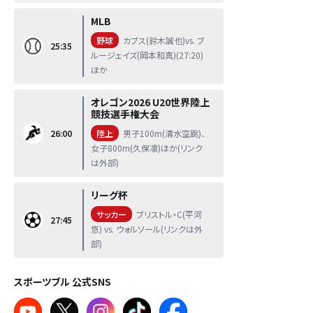
MLB
野球
カブス(鈴木誠也)vs. ブ
25:35
ルージェイズ(岡本和真)(27:20)
ほか
オレゴン2026 U20世界陸上
競技選手権大会
26:00
陸上
男子100m(清水空跳)、
女子800m(久保凛)ほか(リンク
は外部)
リーグ杯
サッカー
ブリストル・C(平河
27:45
悠) vs. ウォルソール(リンクは外
部)
スポーツブル 公式SNS