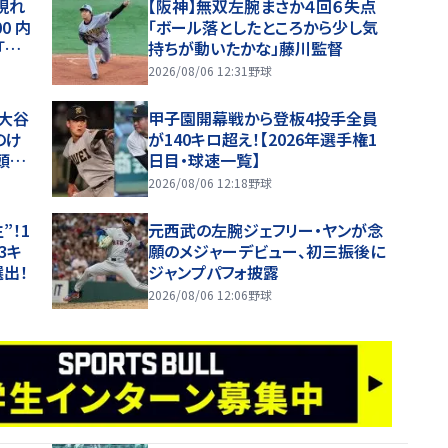
現れ
【阪神】無双左腕まさか４回６失点
0 内
「ボール落としたところから少し気
「積
持ちが動いたかな」藤川監督
2026/08/06 12:31
野球
」大谷
甲子園開幕戦から登板4投手全員
のけ
が140キロ超え！【2026年選手権1
頭打
日目・球速一覧】
かけ
2026/08/06 12:18
野球
”！1
元西武の左腕ジェフリー・ヤンが念
3キ
願のメジャーデビュー、初三振後に
選出！
ジャンプパフォ披露
2026/08/06 12:06
野球