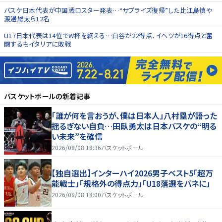
バスケ日本代表が中国戦ロスター発表…“サプライズ復帰”した比江島慎や
渡邊雄太ら12名
U17日本代表は14位でW杯を終える…白谷が22得点、イヘツが16得点と奮
闘するもイタリアに敗戦
バスケットボール
の新着記事
「誰が何を言おうが、僕は日本人」八村塁が語った
揺るぎない自負…田臥勇太は日本バスケの“明る
い未来”を確信
2026/08/08 18:36
バスケットボール
【独自選出】インターハイ2026男子ベスト5「超万
能戦士」「規格外の得点力」「U18落選をバネに」
2026/08/08 18:00
バスケットボール