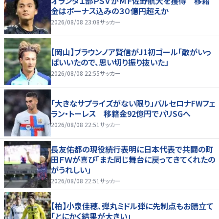
オランダ１部ＰＳＶがＭＦ佐野航大を獲得 移籍
金はボーナス込みの３０億円超えか
2026/08/08 23:08
サッカー
【岡山】ブラウンノア賢信がJ1初ゴール「敵がいっ
ぱいいたので、思い切り振り抜いた」
2026/08/08 22:55
サッカー
「大きなサプライズがない限り」バルセロナFWフェ
ラン・トーレス 移籍金92億円でパリSGへ
2026/08/08 22:51
サッカー
長友佑都の現役続行表明に日本代表で共闘の町
田ＦＷが喜び「また同じ舞台に戻ってきてくれたの
がうれしい」
2026/08/08 22:51
サッカー
【柏】小泉佳穂、弾丸ミドル弾に先制点もお膳立て
「とにかく結果が大きい」