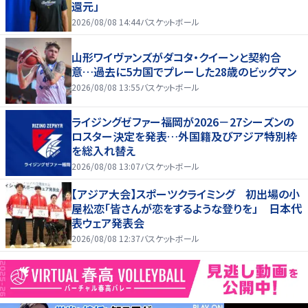
還元」
2026/08/08 14:44
バスケットボール
山形ワイヴァンズがダコタ・クイーンと契約合
意…過去に5カ国でプレーした28歳のビッグマン
2026/08/08 13:55
バスケットボール
ライジングゼファー福岡が2026－27シーズンの
ロスター決定を発表…外国籍及びアジア特別枠
を総入れ替え
2026/08/08 13:07
バスケットボール
【アジア大会】スポーツクライミング 初出場の小
屋松恋「皆さんが恋をするような登りを」 日本代
表ウェア発表会
2026/08/08 12:37
バスケットボール