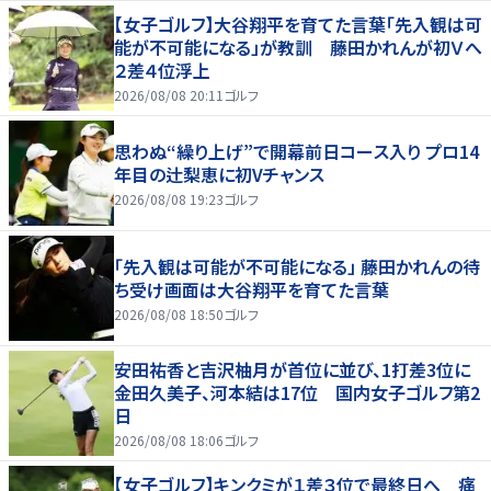
【女子ゴルフ】大谷翔平を育てた言葉「先入観は可
能が不可能になる」が教訓 藤田かれんが初Ｖへ
２差４位浮上
2026/08/08 20:11
ゴルフ
思わぬ“繰り上げ”で開幕前日コース入り プロ14
年目の辻梨恵に初Vチャンス
2026/08/08 19:23
ゴルフ
「先入観は可能が不可能になる」 藤田かれんの待
ち受け画面は大谷翔平を育てた言葉
2026/08/08 18:50
ゴルフ
安田祐香と吉沢柚月が首位に並び、1打差3位に
金田久美子、河本結は17位 国内女子ゴルフ第2
日
2026/08/08 18:06
ゴルフ
【女子ゴルフ】キンクミが１差３位で最終日へ 痛