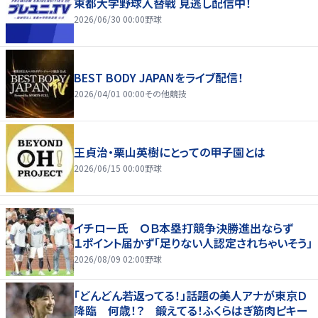
東都大学野球入替戦 見逃し配信中！
2026/06/30 00:00
野球
BEST BODY JAPANをライブ配信！
2026/04/01 00:00
その他競技
王貞治・栗山英樹にとっての甲子園とは
2026/06/15 00:00
野球
イチロー氏 ＯＢ本塁打競争決勝進出ならず
１ポイント届かず「足りない人認定されちゃいそう」
2026/08/09 02:00
野球
「どんどん若返ってる！」話題の美人アナが東京Ｄ
降臨 何歳！？ 鍛えてる！ふくらはぎ筋肉ピキー