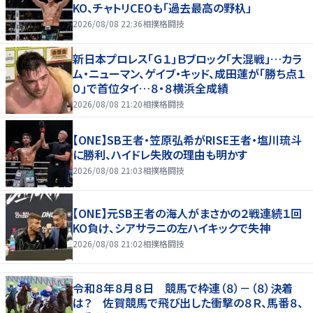
KO、チャトリCEOも「過去最高の野杁」
2026/08/08 22:36
相撲格闘技
新日本プロレス「Ｇ１」Ｂブロック「大混戦」…カラ
ム・ニューマン、ゲイブ・キッド、成田蓮が「勝ち点１
０」で首位タイ…８・８横浜全成績
2026/08/08 21:20
相撲格闘技
【ONE】SB王者・笠原弘希がRISE王者・塩川琉斗
に勝利、ハイドレ失敗の理由も明かす
2026/08/08 21:03
相撲格闘技
【ONE】元SB王者の海人がまさかの２戦連続１回
KO負け、シアサラニの左ハイキックで失神
2026/08/08 21:02
相撲格闘技
令和８年８月８日 競馬で枠連（８）－（８）決着
は？ 佐賀競馬で飛び出した衝撃の８Ｒ、馬番８、