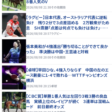
８番人気のＶ
2026/08/08 21:38
その他競技
【ラグビー】日本代表、オーストラリア代表に逆転
負け 残り２分で３点差詰める ２万観衆がため
息 ＳＨ斎藤「点差は何点でも負けは負け」…前
半にＳＯ伊藤龍が先制トライ、３２ー３５で惜敗
2026/08/08 20:57
ラグビー
張本美和が４強進出「勝ち切ることができて良か
った」 準決勝は中国・王芸迪と対戦
2026/08/08 20:08
その他競技
【卓球】早田ひな、４強入りならず 中国の左のエ
ース蒯曼に１-４で敗れる…ＷＴＴチャンピオンズ
横浜
2026/08/08 20:15
卓球
【ＣＢＣ賞】単勝１番人気は左回り３戦３勝の良血
馬 実績上位のレイピアが続く ３連単は混戦ム
ード 前日最終オッズ