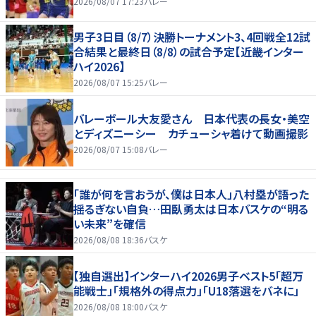
2026/08/07 17:23
バレー
男子3日目（8/7）決勝トーナメント3、4回戦全12試
合結果と最終日（8/8）の試合予定【近畿インター
ハイ2026】
2026/08/07 15:25
バレー
バレーボール大友愛さん 日本代表の長女・美空
とディズニーシー カチューシャ着けて動画撮影
2026/08/07 15:08
バレー
「誰が何を言おうが、僕は日本人」八村塁が語った
揺るぎない自負…田臥勇太は日本バスケの“明る
い未来”を確信
2026/08/08 18:36
バスケ
【独自選出】インターハイ2026男子ベスト5「超万
能戦士」「規格外の得点力」「U18落選をバネに」
2026/08/08 18:00
バスケ