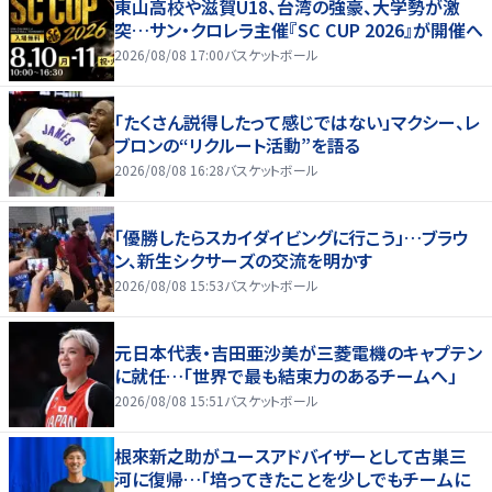
東山高校や滋賀U18、台湾の強豪、大学勢が激
突…サン・クロレラ主催『SC CUP 2026』が開催へ
2026/08/08 17:00
バスケットボール
「たくさん説得したって感じではない」マクシー、レ
ブロンの“リクルート活動”を語る
2026/08/08 16:28
バスケットボール
「優勝したらスカイダイビングに行こう」…ブラウ
ン、新生シクサーズの交流を明かす
2026/08/08 15:53
バスケットボール
元日本代表・吉田亜沙美が三菱電機のキャプテン
に就任…「世界で最も結束力のあるチームへ」
2026/08/08 15:51
バスケットボール
根來新之助がユースアドバイザーとして古巣三
河に復帰…「培ってきたことを少しでもチームに