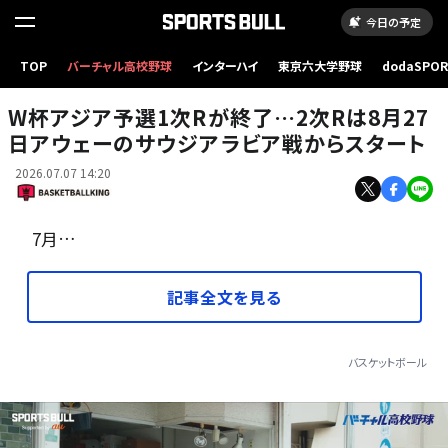
今日の予定
TOP
バーチャル高校野球
インターハイ
東京六大学野球
dodaSPO
1次ラウンドを首位通過した日本は8月から2次ラウンドがスタート [写真]＝fiba.basketball
（新しいタブ
W杯アジア予選1次Rが終了…2次Rは8月27
日アウェーのサウジアラビア戦からスタート
2026.07.07 14:20
7月…
記事全文を見る
バスケットボール