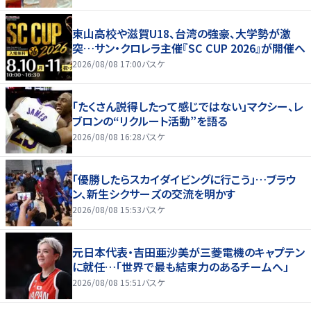
東山高校や滋賀U18、台湾の強豪、大学勢が激
突…サン・クロレラ主催『SC CUP 2026』が開催へ
2026/08/08 17:00
バスケ
「たくさん説得したって感じではない」マクシー、レ
ブロンの“リクルート活動”を語る
2026/08/08 16:28
バスケ
「優勝したらスカイダイビングに行こう」…ブラウ
ン、新生シクサーズの交流を明かす
2026/08/08 15:53
バスケ
元日本代表・吉田亜沙美が三菱電機のキャプテン
に就任…「世界で最も結束力のあるチームへ」
2026/08/08 15:51
バスケ