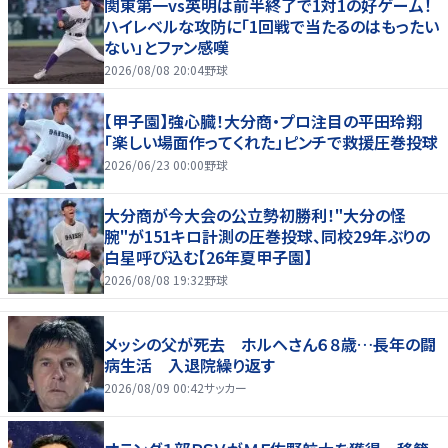
関東第一vs英明は前半終了で1対1の好ゲーム！
ハイレベルな攻防に「1回戦で当たるのはもったい
ない」とファン感嘆
2026/08/08 20:04
野球
【甲子園】強心臓！大分商・プロ注目の平田玲翔
「楽しい場面作ってくれた」ピンチで救援圧巻投球
2026/06/23 00:00
野球
大分商が今大会の公立勢初勝利！"大分の怪
腕"が151キロ計測の圧巻投球、同校29年ぶりの
白星呼び込む【26年夏甲子園】
2026/08/08 19:32
野球
メッシの父が死去 ホルヘさん６８歳…長年の闘
病生活 入退院繰り返す
2026/08/09 00:42
サッカー