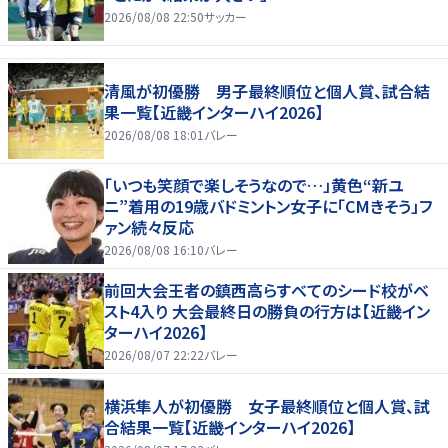
2026/08/08 22:50
サッカー
清風が初優勝 男子最終順位と個人賞、試合結
果一覧【近畿インターハイ2026】
2026/08/08 18:01
バレー
「いつも笑顔で楽しそうなので…」黄色“新ユ
ニ”着用の19歳バドミントン女子に「CMきそう」フ
ァン続々反応
2026/08/08 16:10
バレー
前回大会王者の鎮西高らすべてのシード校がベ
スト4入り 大会最終日の勝負の行方は【近畿イン
ターハイ2026】
2026/08/07 22:22
バレー
横浜隼人が初優勝 女子最終順位と個人賞、試
合結果一覧【近畿インターハイ2026】