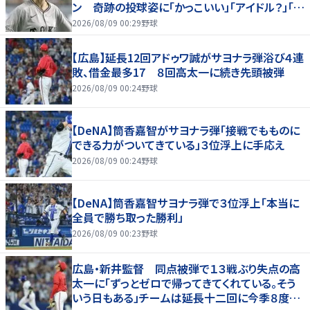
ン 奇跡の投球姿に「かっこいい」「アイドル？」「女
神」
2026/08/09 00:29
野球
【広島】延長12回アドゥワ誠がサヨナラ弾浴び４連
敗、借金最多17 ８回高太一に続き先頭被弾
2026/08/09 00:24
野球
【DeNA】筒香嘉智がサヨナラ弾「接戦でもものに
できる力がついてきている」３位浮上に手応え
2026/08/09 00:24
野球
【DeNA】筒香嘉智サヨナラ弾で３位浮上「本当に
全員で勝ち取った勝利」
2026/08/09 00:23
野球
広島・新井監督 同点被弾で１３戦ぶり失点の高
太一に「ずっとゼロで帰ってきてくれている。そう
いう日もある」チームは延長十二回に今季８度目