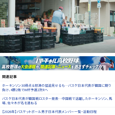
関連記事
ホーキンソン30得点＆怒涛の猛追見せるも…バスケ日本代表が韓国に競り
負け、4勝2敗でW杯予選2次Rへ
バスケ日本代表が韓国戦ロスター発表…中国戦で活躍したホーキンソン、馬
場、佐々木が名を連ねる
【2026年】バスケットボール男子日本代表メンバー一覧・活動日程