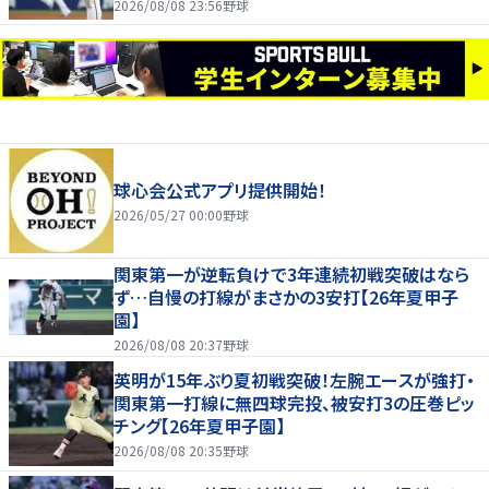
サヨナラ負け
2026/08/08 23:56
野球
球心会公式アプリ提供開始！
2026/05/27 00:00
野球
関東第一が逆転負けで3年連続初戦突破はなら
ず…自慢の打線がまさかの3安打【26年夏甲子
園】
2026/08/08 20:37
野球
英明が15年ぶり夏初戦突破！左腕エースが強打・
関東第一打線に無四球完投、被安打3の圧巻ピッ
チング【26年夏甲子園】
2026/08/08 20:35
野球