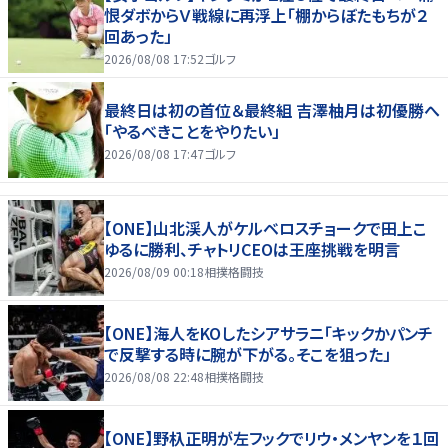
恨ダボからＶ戦線に再浮上「棚からぼたもちが２
回あった」
2026/08/08 17:52
ゴルフ
最終日は初の首位＆最終組 吉澤柚月は初優勝へ
「やるべきことをやりたい」
2026/08/08 17:47
ゴルフ
【ONE】山北渓人がケルベロスチョークで田上こ
ゆるに勝利、チャトリCEOは王座挑戦を明言
2026/08/09 00:18
相撲格闘技
【ONE】海人をKOしたシアサラニ「キックかパンチ
で反撃する時に腕が下がる。そこを狙った」
2026/08/08 22:48
相撲格闘技
【ONE】野杁正明が左フックでリウ・メンヤンを１回