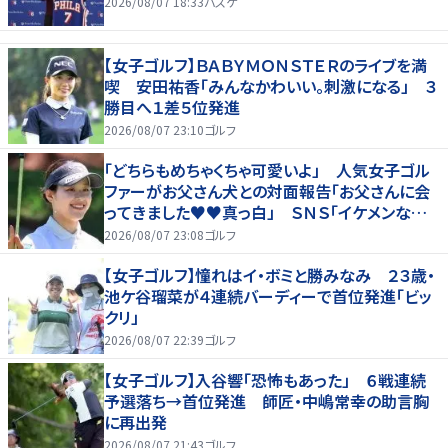
2026/08/07 18:33
バスケ
【女子ゴルフ】ＢＡＢＹＭＯＮＳＴＥＲのライブを満
喫 安田祐香「みんなかわいい。刺激になる」 ３
勝目へ１差５位発進
2026/08/07 23:10
ゴルフ
「どちらもめちゃくちゃ可愛いよ」 人気女子ゴル
ファーがお父さん犬との対面報告「お父さんに会
ってきました♥♥真っ白」 ＳＮＳ「イケメンなお
父さん」「白戸家入りするんですか？」
2026/08/07 23:08
ゴルフ
【女子ゴルフ】憧れはイ・ボミと勝みなみ ２３歳・
池ケ谷瑠菜が４連続バーディーで首位発進「ビッ
クリ」
2026/08/07 22:39
ゴルフ
【女子ゴルフ】入谷響「恐怖もあった」 ６戦連続
予選落ち→首位発進 師匠・中嶋常幸の助言胸
に再出発
2026/08/07 21:43
ゴルフ