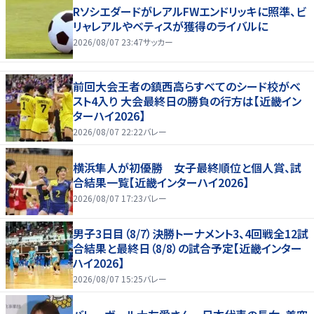
RソシエダードがレアルFWエンドリッキに照準、ビ
リャレアルやベティスが獲得のライバルに
2026/08/07 23:47
サッカー
前回大会王者の鎮西高らすべてのシード校がベ
スト4入り 大会最終日の勝負の行方は【近畿イン
ターハイ2026】
2026/08/07 22:22
バレー
横浜隼人が初優勝 女子最終順位と個人賞、試
合結果一覧【近畿インターハイ2026】
2026/08/07 17:23
バレー
男子3日目（8/7）決勝トーナメント3、4回戦全12試
合結果と最終日（8/8）の試合予定【近畿インター
ハイ2026】
2026/08/07 15:25
バレー