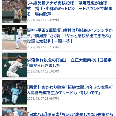
５４歳美脚アナが豪快投球 望月理恵が始球
式 捕手・小林のミットにショートバウンドで収ま
る 場内歓声
2026/08/07 23:32
野球
阪神・平田２軍監督、嶋村は「高知のイノシシやか
ら」“勝男節”さく裂 「やっと感じが出てきたね」
復調に太鼓判【一問一答】
2026/08/07 23:27
野球
併殺免れ執念の打点1 立正大淞南の川口投手
「頭から行きました」
2026/08/07 23:10
野球
【西武】“おかわり塾生”柘植世那、４年ぶり本塁打
＆高橋光成を生かすリードも「悔しいです」
2026/08/07 23:09
野球
【日本ハム】達孝太「ちょっと成長したな」失策がら