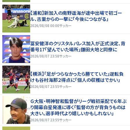
【浦和】新加入の南野遥海が途中出場で初ゴー
ル、古巣からの一撃に「今後につながる」
2026/08/08 00:00
サッカー
冨安健洋のクリスタルパレス加入が正式決定、背
番号17「望んでいた場所」鎌田大地と同僚に
2026/08/07 23:58
サッカー
【横浜】「足がつらなかったら勝てていた」逆転負
けも谷村海那２得点に「個人の収穫はでかい」
2026/08/07 23:55
サッカー
Ｇ大阪・明神智和監督がリーグ戦初采配で６年ぶ
り開幕白星発進に導く「監督の方が背負うものは
大きい。選手時代より嬉しいかもしれない」
2026/08/07 23:55
サッカー