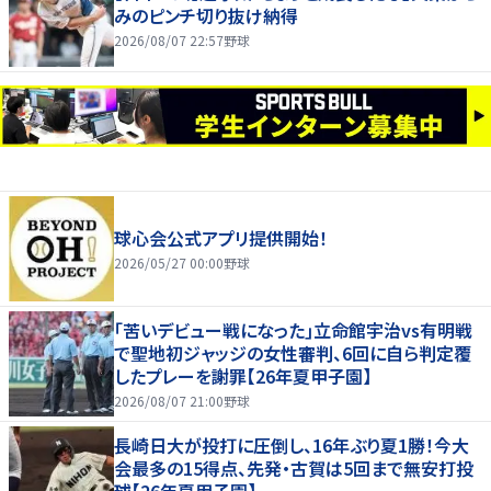
みのピンチ切り抜け納得
2026/08/07 22:57
野球
球心会公式アプリ提供開始！
2026/05/27 00:00
野球
｢苦いデビュー戦になった｣立命館宇治vs有明戦
で聖地初ジャッジの女性審判、6回に自ら判定覆
したプレーを謝罪【26年夏甲子園】
2026/08/07 21:00
野球
長崎日大が投打に圧倒し、16年ぶり夏1勝！今大
会最多の15得点、先発・古賀は5回まで無安打投