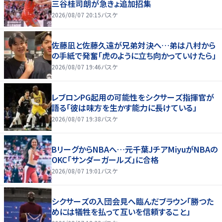
三谷桂司朗が急きょ追加招集
2026/08/07 20:15
バスケ
佐藤凪と佐藤久遠が兄弟対決へ…弟は八村から
の手紙で発奮「虎のように立ち向かっていけたら」
2026/08/07 19:46
バスケ
レブロンPG起用の可能性をシクサーズ指揮官が
語る「彼は味方を生かす能力に長けている」
2026/08/07 19:38
バスケ
BリーグからNBAへ…元千葉JチアMiyuがNBAの
OKC「サンダーガールズ」に合格
2026/08/07 19:01
バスケ
シクサーズの入団会見へ臨んだブラウン「勝つた
めには犠牲を払って互いを信頼すること」