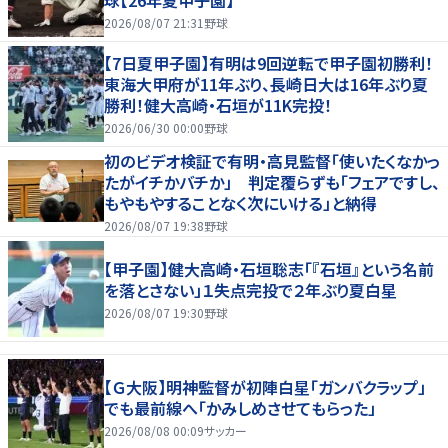
球【26年夏甲子園】
2026/08/07 21:31
野球
【7日夏甲子園】有明は9回逆転で甲子園初勝利！
東海大甲府が11年ぶり、長崎日大は16年ぶり夏
勝利！健大高崎・石垣が11K完投！
2026/06/30 00:00
野球
初のビデオ検証で有明・高見監督「使いたくなかっ
たがイチかバチか」 判定覆らずも「フェアですし、
もやもやすることなく次にいける」と納得
2026/08/07 19:38
野球
【甲子園】健大高崎・石垣聡志「『石垣』という名前
を落とさない」１失点完投で２年ぶり夏白星
2026/08/07 19:30
野球
【Ｇ大阪】明神監督が初陣白星「ガンバクラップ」
でも最前線へ「かみしめさせてもらった」
2026/08/08 00:09
サッカー