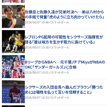
佐藤凪と佐藤久遠が兄弟対決へ…弟は八村から
の手紙で発奮「虎のように立ち向かっていけたら」
2026/08/07 19:46
バスケットボール
レブロンPG起用の可能性をシクサーズ指揮官が
語る「彼は味方を生かす能力に長けている」
2026/08/07 19:38
バスケットボール
BリーグからNBAへ…元千葉JチアMiyuがNBAの
OKC「サンダーガールズ」に合格
2026/08/07 19:01
バスケットボール
シクサーズの入団会見へ臨んだブラウン「勝つた
めには犠牲を払って互いを信頼すること」
2026/08/07 18:33
バスケットボール