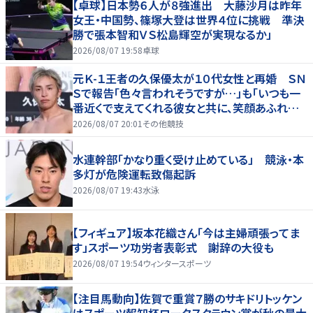
【卓球】日本勢６人が８強進出 大藤沙月は昨年
女王・中国勢、篠塚大登は世界４位に挑戦 準決
勝で張本智和ＶＳ松島輝空が実現なるか」
2026/08/07 19:58
卓球
元Ｋ-１王者の久保優太が１０代女性と再婚 ＳＮ
Ｓで報告「色々言われそうですが…」も「いつも一
番近くで支えてくれる彼女と共に、笑顔あふれる
家庭を築いていきたい」
2026/08/07 20:01
その他競技
水連幹部「かなり重く受け止めている」 競泳・本
多灯が危険運転致傷起訴
2026/08/07 19:43
水泳
【フィギュア】坂本花織さん「今は主婦頑張ってま
す」スポーツ功労者表彰式 謝辞の大役も
2026/08/07 19:54
ウィンタースポーツ
【注目馬動向】佐賀で重賞７勝のサキドリトッケン