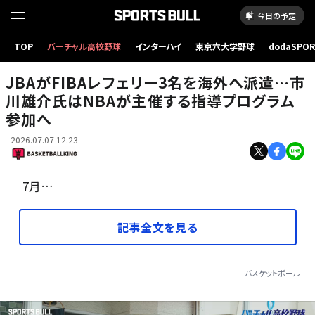
今日の予定
TOP
バーチャル高校野球
インターハイ
東京六大学野球
dodaSPO
NBAが主催するレフェリー指導プログラムに参加する市川氏［写真］＝B.LEAGUE
（新しいタブ
JBAがFIBAレフェリー3名を海外へ派遣…市
川雄介氏はNBAが主催する指導プログラム
参加へ
2026.07.07 12:23
7月…
記事全文を見る
バスケットボール