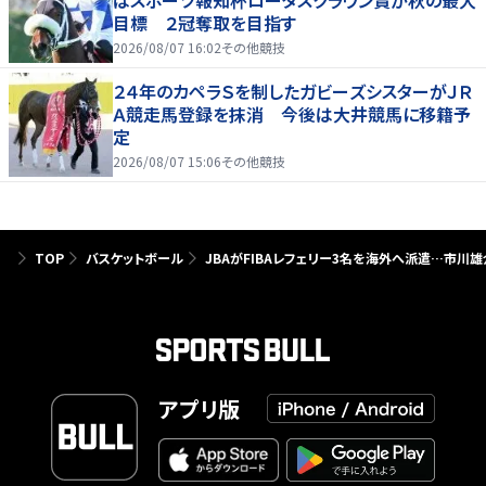
はスポーツ報知杯ロータスクラウン賞が秋の最大
目標 ２冠奪取を目指す
2026/08/07 16:02
その他競技
２４年のカペラＳを制したガビーズシスターがＪＲ
Ａ競走馬登録を抹消 今後は大井競馬に移籍予
定
2026/08/07 15:06
その他競技
TOP
バスケットボール
JBAがFIBAレフェリー3名を海外へ派遣…市川
アプリ版