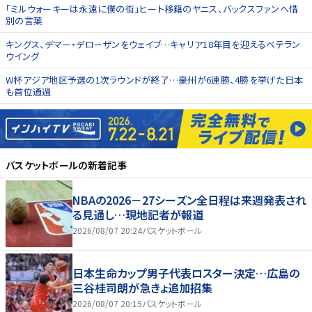
「ミルウォーキーは永遠に僕の街」ヒート移籍のヤニス、バックスファンへ惜
別の言葉
キングス、デマー・デローザンをウェイブ…キャリア18年目を迎えるベテラン
ウイング
W杯アジア地区予選の1次ラウンドが終了…豪州が6連勝、4勝を挙げた日本
も首位通過
バスケットボール
の新着記事
NBAの2026－27シーズン全日程は来週発表され
る見通し…現地記者が報道
2026/08/07 20:24
バスケットボール
日本生命カップ男子代表ロスター決定…広島の
三谷桂司朗が急きょ追加招集
2026/08/07 20:15
バスケットボール