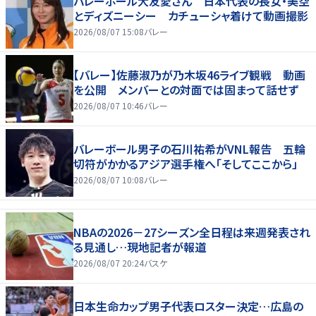
バレーボール大友愛さん 日本代表の長女・美空
とディズニーシー カチューシャ着けて動画撮影
2026/08/07 15:08
バレー
【バレー】佐藤淑乃が乃木坂46ライブ観戦 動画
を公開 メンバーとの対面では固まって話せず
2026/08/07 10:46
バレー
バレーボール男子の石川祐希がVNL報告 五輪
切符がかかるアジア選手権へ「そしてここから」
2026/08/07 10:08
バレー
NBAの2026－27シーズン全日程は来週発表され
る見通し…現地記者が報道
2026/08/07 20:24
バスケ
日本生命カップ男子代表ロスター決定…広島の