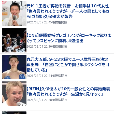
元Ｋ-１王者が再婚を報告 お相手は１０代女性
「色々言われそうですが…」「一人の男としてもさ
らに精進」久保優太が報告
2026/08/07 22:45
相撲格闘技
【ONE】優勝候補グレゴリアンがローキック蹴りま
くってウスビャンに勝利、４強進出
2026/08/07 22:30
相撲格闘技
丸元大五郎、９・２３大阪でユース世界王座決定
戦出場 「自然にどこかで倒せるボクシングを目
指している」
2026/08/07 20:44
相撲格闘技
【RIZIN】久保優太が10代一般女性との再婚発表
「色々言われそうですが…生温かく見守って」
2026/08/07 20:28
相撲格闘技