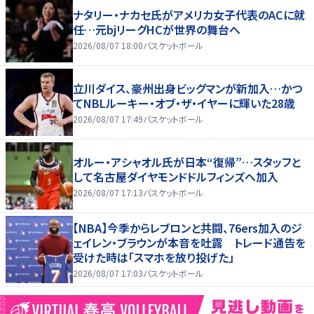
ナタリー・ナカセ氏がアメリカ女子代表のACに就
任…元bjリーグHCが世界の舞台へ
2026/08/07 18:00
バスケットボール
立川ダイス、豪州出身ビッグマンが新加入…かつ
てNBLルーキー・オブ・ザ・イヤーに輝いた28歳
2026/08/07 17:49
バスケットボール
オルー・アシャオル氏が日本“復帰”…スタッフと
して名古屋ダイヤモンドドルフィンズへ加入
2026/08/07 17:13
バスケットボール
【NBA】今季からレブロンと共闘、76ers加入のジ
ェイレン・ブラウンが本音を吐露 トレード通告を
受けた時は「スマホを放り投げた」
2026/08/07 17:03
バスケットボール