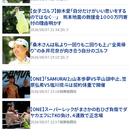
【女子ゴルフ】鈴木愛「自分だけがいい思いをする
のではなく…」 熊本地震の救援金１０００万円寄
付の理由明かす
2026/08/07 21:34
ゴルフ
「桑木さんは私より一回りも二回りも上」“全英帰
り”の永井花奈が向き合う自分のゴルフ
2026/08/07 19:10
ゴルフ
【ONE】「SAMURAI2」山本歩夢VS平山諒中止、笠
原弘希VS塩川琉斗は契約体重で開催
2026/08/07 23:18
相撲格闘技
【ONE】スーパーレックがまさかの右ひざ負傷でダ
ヤカエフにTKO負け、４連敗で正念場
2026/08/07 22:57
相撲格闘技