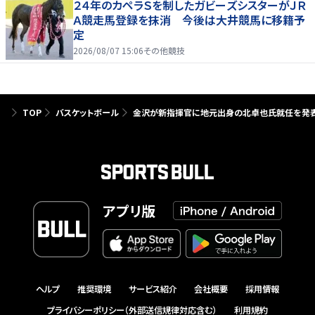
２４年のカペラＳを制したガビーズシスターがＪＲ
Ａ競走馬登録を抹消 今後は大井競馬に移籍予
定
2026/08/07 15:06
その他競技
TOP
バスケットボール
金沢が新指揮官に地元出身の北卓也氏就任を発
アプリ版
ヘルプ
推奨環境
サービス紹介
会社概要
採用情報
プライバシーポリシー（外部送信規律対応含む）
利用規約