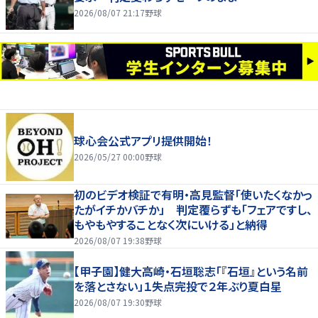
2026/08/07 21:17
野球
球心会公式アプリ提供開始！
2026/05/27 00:00
野球
初のビデオ検証で有明・高見監督「使いたくなかっ
たがイチかバチか」 判定覆らずも「フェアですし、
もやもやすることなく次にいける」と納得
2026/08/07 19:38
野球
【甲子園】健大高崎・石垣聡志「『石垣』という名前
を落とさない」１失点完投で２年ぶり夏白星
2026/08/07 19:30
野球