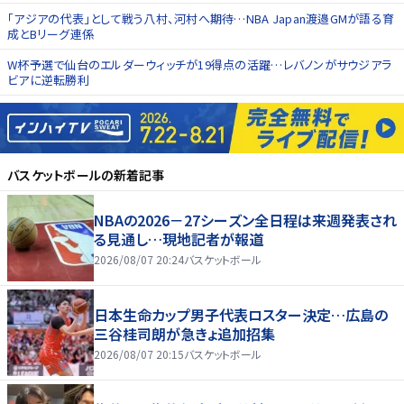
「アジアの代表」として戦う八村、河村へ期待…NBA Japan渡邉GMが語る育
成とBリーグ連係
W杯予選で仙台のエルダーウィッチが19得点の活躍…レバノンがサウジアラ
ビアに逆転勝利
バスケットボール
の新着記事
NBAの2026－27シーズン全日程は来週発表され
る見通し…現地記者が報道
2026/08/07 20:24
バスケットボール
日本生命カップ男子代表ロスター決定…広島の
三谷桂司朗が急きょ追加招集
2026/08/07 20:15
バスケットボール