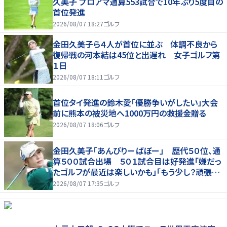
久美子 プロアマ通算553試合で10年ぶり5度目の
首位発進
2026/08/07 18:27
ゴルフ
金田久美子ら４人が首位に並ぶ 体調不良から
復帰戦の河本結は45位と出遅れ 女子ゴルフ第
１日
2026/08/07 18:11
ゴルフ
首位タイ発進の鈴木愛「優勝争いがしたい」大会
前に熊本の被災地へ1000万円の救援金贈る
2026/08/07 18:06
ゴルフ
金田久美子「あんびりーばぼー」 歴代５０位、通
算５００試合出場 ５０１試合目は好発進「嫌だっ
たゴルフが最近は楽しいかも」「もう少し？頑張り
たいな」
2026/08/07 17:35
ゴルフ