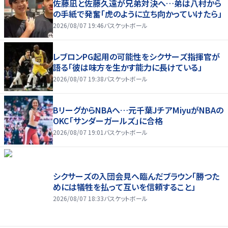
佐藤凪と佐藤久遠が兄弟対決へ…弟は八村から
の手紙で発奮「虎のように立ち向かっていけたら」
2026/08/07 19:46
バスケットボール
レブロンPG起用の可能性をシクサーズ指揮官が
語る「彼は味方を生かす能力に長けている」
2026/08/07 19:38
バスケットボール
BリーグからNBAへ…元千葉JチアMiyuがNBAの
OKC「サンダーガールズ」に合格
2026/08/07 19:01
バスケットボール
シクサーズの入団会見へ臨んだブラウン「勝つた
めには犠牲を払って互いを信頼すること」
2026/08/07 18:33
バスケットボール