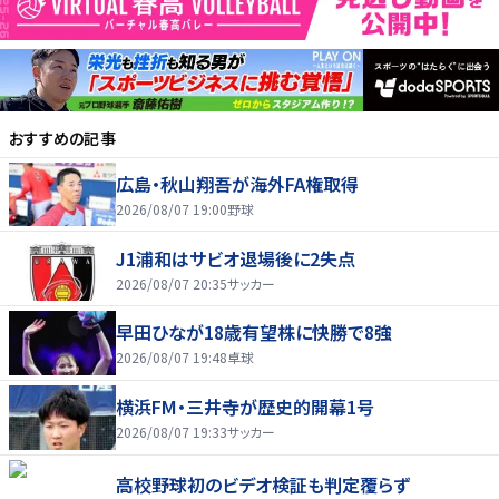
おすすめの記事
広島・秋山翔吾が海外FA権取得
2026/08/07 19:00
野球
J1浦和はサビオ退場後に2失点
2026/08/07 20:35
サッカー
早田ひなが18歳有望株に快勝で8強
2026/08/07 19:48
卓球
横浜FM・三井寺が歴史的開幕1号
2026/08/07 19:33
サッカー
高校野球初のビデオ検証も判定覆らず