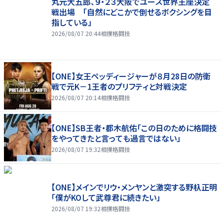
丸元大五郎、９・２３大阪でユース世界王座決定
戦出場 「自然にどこかで倒せるボクシングを目
指している」
2026/08/07 20:44
相撲格闘技
【ONE】女王ペッディージャーが８月28日の防衛
戦で元K－1王者のプリフティと対戦決定
2026/08/07 20:14
相撲格闘技
【ONE】SB王者・都木航佑「この日のために格闘技
をやってきたと言っても過言ではない」
2026/08/07 19:32
相撲格闘技
【ONE】メインでリウ・メンヤンと激突する野杁正明
「僕がKOして武尊君に続きたい」
2026/08/07 19:32
相撲格闘技