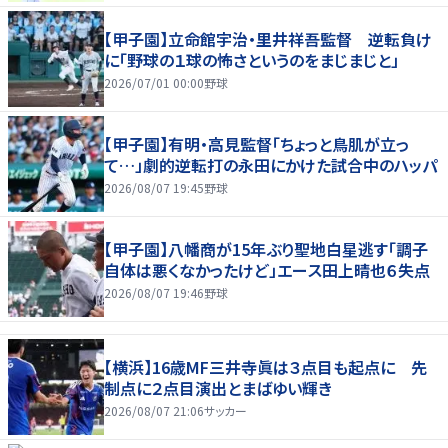
【甲子園】立命館宇治・里井祥吾監督 逆転負け
に「野球の１球の怖さというのをまじまじと」
2026/07/01 00:00
野球
【甲子園】有明・高見監督「ちょっと鳥肌が立っ
て…」劇的逆転打の永田にかけた試合中のハッパ
2026/08/07 19:45
野球
【甲子園】八幡商が15年ぶり聖地白星逃す「調子
自体は悪くなかったけど」エース田上晴也６失点
2026/08/07 19:46
野球
【横浜】16歳MF三井寺眞は３点目も起点に 先
制点に２点目演出とまばゆい輝き
2026/08/07 21:06
サッカー