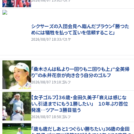
シクサーズの入団会見へ臨んだブラウン「勝つた
めには犠牲を払って互いを信頼すること」
2026/08/07 18:33
バスケ
「桑木さんは私より一回りも二回りも上」“全英帰
り”の永井花奈が向き合う自分のゴルフ
2026/08/07 19:10
ゴルフ
【女子ゴルフ】３６歳・金田久美子「衰えは感じな
い。引退までにもう１勝したい」 １０年ぶり首位
発進…ツアー３勝目狙う
2026/08/07 18:50
ゴルフ
「歳も歳だしあと1つぐらい勝ちたい」36歳の金田