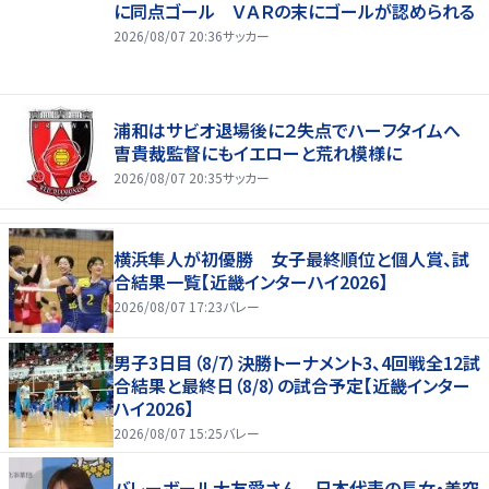
に同点ゴール ＶＡＲの末にゴールが認められる
2026/08/07 20:36
サッカー
浦和はサビオ退場後に２失点でハーフタイムへ
曺貴裁監督にもイエローと荒れ模様に
2026/08/07 20:35
サッカー
横浜隼人が初優勝 女子最終順位と個人賞、試
合結果一覧【近畿インターハイ2026】
2026/08/07 17:23
バレー
男子3日目（8/7）決勝トーナメント3、4回戦全12試
合結果と最終日（8/8）の試合予定【近畿インター
ハイ2026】
2026/08/07 15:25
バレー
バレーボール大友愛さん 日本代表の長女・美空