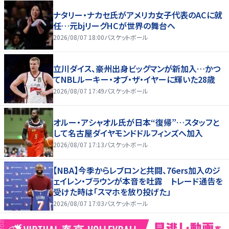
ナタリー・ナカセ氏がアメリカ女子代表のACに就
任…元bjリーグHCが世界の舞台へ
2026/08/07 18:00
バスケットボール
立川ダイス、豪州出身ビッグマンが新加入…かつ
てNBLルーキー・オブ・ザ・イヤーに輝いた28歳
2026/08/07 17:49
バスケットボール
オルー・アシャオル氏が日本“復帰”…スタッフと
して名古屋ダイヤモンドドルフィンズへ加入
2026/08/07 17:13
バスケットボール
【NBA】今季からレブロンと共闘、76ers加入のジ
ェイレン・ブラウンが本音を吐露 トレード通告を
受けた時は「スマホを放り投げた」
2026/08/07 17:03
バスケットボール