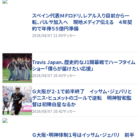
スペイン代表ＭＦロドリ、レアル入り目前から一
転、バルサ加入へ 現地メディア伝える ４年契
約で年俸５５億円準備
2026/08/07 21:00
サッカー
Travis Japan、歴史的なJ1開幕戦でハーフタイム
ショー「僕らが届けたい応援」
2026/08/07 20:43
サッカー
Ｇ大阪が２-１で前半終了 イッサム・ジェバリと
デニス・ヒュメットのゴールで逆転 明神智和監
督は初陣白星なるか
2026/08/07 20:42
サッカー
Ｇ大阪・明神体制１号はイッサム・ジェバリ 前半