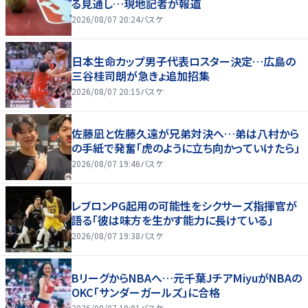
る見通し…現地記者が報道
2026/08/07 20:24
バスケ
日本生命カップ男子代表ロスター決定…広島の
三谷桂司朗が急きょ追加招集
2026/08/07 20:15
バスケ
佐藤凪と佐藤久遠が兄弟対決へ…弟は八村から
の手紙で発奮「虎のように立ち向かっていけたら」
2026/08/07 19:46
バスケ
レブロンPG起用の可能性をシクサーズ指揮官が
語る「彼は味方を生かす能力に長けている」
2026/08/07 19:38
バスケ
BリーグからNBAへ…元千葉JチアMiyuがNBAの
OKC「サンダーガールズ」に合格
2026/08/07 19:01
バスケ