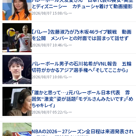
とディズニーシー カチューシャ着けて動画撮影
2026/08/07 15:08
バレー
【バレー】佐藤淑乃が乃木坂46ライブ観戦 動画
を公開 メンバーとの対面では固まって話せず
2026/08/07 10:46
バレー
バレーボール男子の石川祐希がVNL報告 五輪
切符がかかるアジア選手権へ「そしてここから」
2026/08/07 10:08
バレー
「誰かと思って…」元バレーボール日本代表 雰
囲気“激変”姿が話題「モデルさんみたいです」「め
ちゃキレイ」
2026/08/07 05:22
バレー
NBAの2026－27シーズン全日程は来週発表され