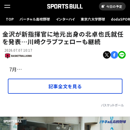
今日の予定
TOP
バーチャル高校野球
インターハイ
東京六大学野球
dodaSPO
地元・石川県に戻って新たなキャリアをスタートさせる北卓也新HC [写真]＝B.LEAGUE
（新しいタブ
金沢が新指揮官に地元出身の北卓也氏就任
を発表…川崎クラブフェローも継続
2026.07.07 10:17
7月…
記事全文を見る
バスケットボール