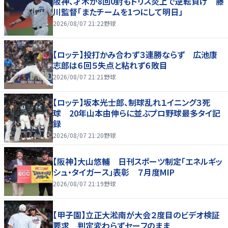
阪神、才木が8回0封もドリス炎上で逆転負け 藤
川監督「またチームを1つにして明日」
2026/08/07 21:22
野球
【ロッテ】投打かみ合わず３連勝ならず 広池康
志郎は６回５失点と粘れず６敗目
2026/08/07 21:21
野球
【ロッテ】坂本光士郎、制球乱れ１イニング３死
球 20年山本由伸らに並ぶプロ野球最多タイ記
録
2026/08/07 21:20
野球
【阪神】大山悠輔 日刊スポーツ制定「エネルギッ
シュ・タイガース」表彰 ７月度MIP
2026/08/07 21:19
野球
【甲子園】立正大淞南が大会２度目のビデオ検証
要求 判定変わらずセーフのまま