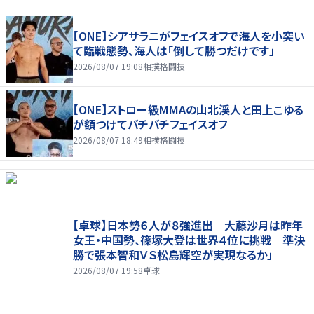
【ONE】シアサラニがフェイスオフで海人を小突い
て臨戦態勢、海人は「倒して勝つだけです」
2026/08/07 19:08
相撲格闘技
【ONE】ストロー級MMAの山北渓人と田上こゆる
が額つけてバチバチフェイスオフ
2026/08/07 18:49
相撲格闘技
【卓球】日本勢６人が８強進出 大藤沙月は昨年
女王・中国勢、篠塚大登は世界４位に挑戦 準決
勝で張本智和ＶＳ松島輝空が実現なるか」
2026/08/07 19:58
卓球