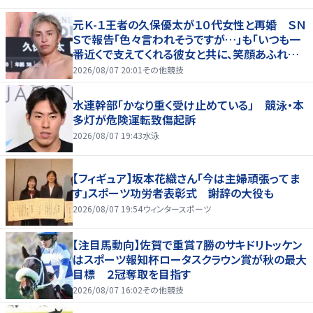
元Ｋ-１王者の久保優太が１０代女性と再婚 ＳＮ
Ｓで報告「色々言われそうですが…」も「いつも一
番近くで支えてくれる彼女と共に、笑顔あふれる
家庭を築いていきたい」
2026/08/07 20:01
その他競技
水連幹部「かなり重く受け止めている」 競泳・本
多灯が危険運転致傷起訴
2026/08/07 19:43
水泳
【フィギュア】坂本花織さん「今は主婦頑張ってま
す」スポーツ功労者表彰式 謝辞の大役も
2026/08/07 19:54
ウィンタースポーツ
【注目馬動向】佐賀で重賞７勝のサキドリトッケン
はスポーツ報知杯ロータスクラウン賞が秋の最大
目標 ２冠奪取を目指す
2026/08/07 16:02
その他競技