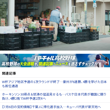
関連記事
W杯アジア地区予選の1次ラウンドが終了…豪州が6連勝、4勝を挙げた日本
も首位通過
ホーキンソン30得点＆怒涛の猛追見せるも…バスケ日本代表が韓国に競り
負け、4勝2敗でW杯予選2次Rへ
【7月6日の契約情報】千葉Jに帰化選手加入…キューバ代表が新天地へ