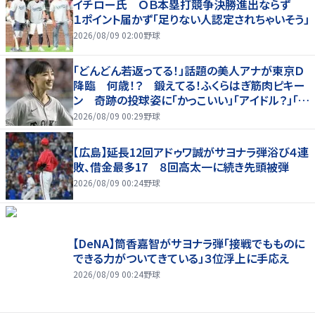
イチロー氏 ＯＢ本塁打競争決勝進出ならず
１ポイント届かず「足りない人認定されちゃいそう」
2026/08/09 02:00
野球
「どんどん若返ってる！」話題の美人アナが東京Ｄ
降臨 何歳！？ 鍛えてる！ふくらはぎ筋肉ピキー
ン 奇跡の投球姿に「かっこいい」「アイドル？」「女
神」
2026/08/09 00:29
野球
【広島】延長12回アドゥワ誠がサヨナラ弾浴び４連
敗、借金最多17 ８回高太一に続き先頭被弾
2026/08/09 00:24
野球
【DeNA】筒香嘉智がサヨナラ弾「接戦でもものに
できる力がついてきている」３位浮上に手応え
2026/08/09 00:24
野球