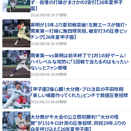
ず…自慢の打線がまさかの3安打【26年夏甲子
園】
2026/08/08 20:37
野球
英明が15年ぶり夏初戦突破！左腕エースが強打・
関東第一打線に無四球完投、被安打3の圧巻ピッ
チング【26年夏甲子園】
2026/08/08 20:35
野球
関東第一vs英明は前半終了で1対1の好ゲーム！
ハイレベルな攻防に「1回戦で当たるのはもったい
ない」とファン感嘆
2026/08/08 20:04
野球
【甲子園】強心臓！大分商・プロ注目の平田玲翔
「楽しい場面作ってくれた」ピンチで救援圧巻投球
2026/06/23 00:00
野球
大分商が今大会の公立勢初勝利！"大分の怪
腕"が151キロ計測の圧巻投球、同校29年ぶりの
白星呼び込む【26年夏甲子園】