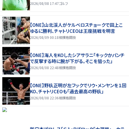
2026/08/08 17:47
ゴルフ
【ONE】山北渓人がケルベロスチョークで田上こ
ゆるに勝利、チャトリCEOは王座挑戦を明言
2026/08/09 00:18
相撲格闘技
【ONE】海人をKOしたシアサラニ「キックかパンチ
で反撃する時に腕が下がる。そこを狙った」
2026/08/08 22:48
相撲格闘技
【ONE】野杁正明が左フックでリウ・メンヤンを１回
KO、チャトリCEOも「過去最高の野杁」
2026/08/08 22:36
相撲格闘技
新日本プロレス「Ｇ１」Ｂブロック「大混戦」…カラ