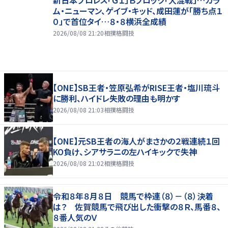
ム・ニューマン、ゲイブ・キッド、成田蓮が「勝ち点１
０」で首位タイ…８・８横浜全成績
2026/08/08 21:20
相撲格闘技
【ONE】SB王者・笠原弘希がRISE王者・塩川琉斗
に勝利、ハイドレ失敗の理由も明かす
2026/08/08 21:03
相撲格闘技
【ONE】元SB王者の海人がまさかの２戦連続１回
KO負け、シアサラニの左ハイキックで失神
2026/08/08 21:02
相撲格闘技
令和８年８月８日 競馬で枠連（８）－（８）決着
は？ 佐賀競馬で飛び出した衝撃の８Ｒ、馬番８、
８番人気のＶ