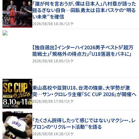
「誰が何を言おうが、僕は日本人」八村塁が語った
揺るぎない自負…田臥勇太は日本バスケの“明る
い未来”を確信
2026/08/08 18:36
バスケ
【独自選出】インターハイ2026男子ベスト5「超万
能戦士」「規格外の得点力」「U18落選をバネに」
2026/08/08 18:00
バスケ
東山高校や滋賀U18、台湾の強豪、大学勢が激
突…サン・クロレラ主催『SC CUP 2026』が開催へ
2026/08/08 17:00
バスケ
「たくさん説得したって感じではない」マクシー、レ
ブロンの“リクルート活動”を語る
2026/08/08 16:28
バスケ