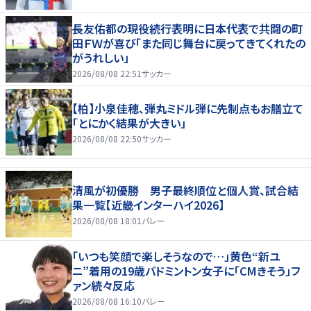
長友佑都の現役続行表明に日本代表で共闘の町
田ＦＷが喜び「また同じ舞台に戻ってきてくれたの
がうれしい」
2026/08/08 22:51
サッカー
【柏】小泉佳穂、弾丸ミドル弾に先制点もお膳立て
「とにかく結果が大きい」
2026/08/08 22:50
サッカー
清風が初優勝 男子最終順位と個人賞、試合結
果一覧【近畿インターハイ2026】
2026/08/08 18:01
バレー
「いつも笑顔で楽しそうなので…」黄色“新ユ
ニ”着用の19歳バドミントン女子に「CMきそう」フ
ァン続々反応
2026/08/08 16:10
バレー