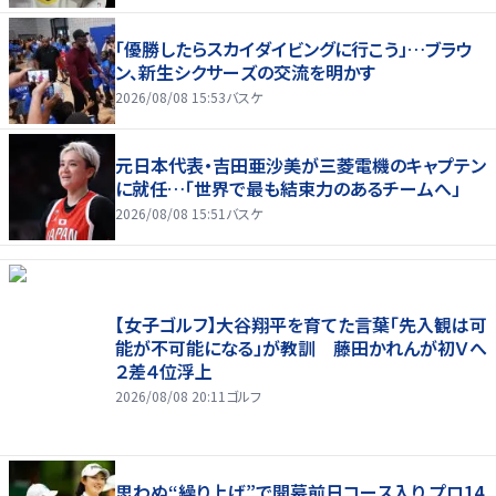
「優勝したらスカイダイビングに行こう」…ブラウ
ン、新生シクサーズの交流を明かす
2026/08/08 15:53
バスケ
元日本代表・吉田亜沙美が三菱電機のキャプテン
に就任…「世界で最も結束力のあるチームへ」
2026/08/08 15:51
バスケ
【女子ゴルフ】大谷翔平を育てた言葉「先入観は可
能が不可能になる」が教訓 藤田かれんが初Ｖへ
２差４位浮上
2026/08/08 20:11
ゴルフ
思わぬ“繰り上げ”で開幕前日コース入り プロ14