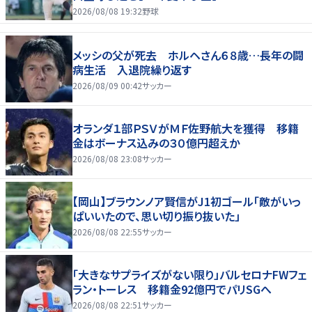
2026/08/08 19:32
野球
メッシの父が死去 ホルヘさん６８歳…長年の闘
病生活 入退院繰り返す
2026/08/09 00:42
サッカー
オランダ１部ＰＳＶがＭＦ佐野航大を獲得 移籍
金はボーナス込みの３０億円超えか
2026/08/08 23:08
サッカー
【岡山】ブラウンノア賢信がJ1初ゴール「敵がいっ
ぱいいたので、思い切り振り抜いた」
2026/08/08 22:55
サッカー
「大きなサプライズがない限り」バルセロナFWフェ
ラン・トーレス 移籍金92億円でパリSGへ
2026/08/08 22:51
サッカー