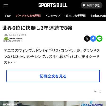
今日の予定
TOP
バーチャル高校野球
インターハイ
東京六大学野球
dodaSPO
（新しいタブ
世界6位に快勝し2年連続で8強
2026.07.06 23:54
テニスのウィンブルドン（イギリス/ロンドン、芝、グランドス
ラム）は６日、男子シングルス４回戦が行われ、第９シード
のＦ・…
記事全文を見る
テニス