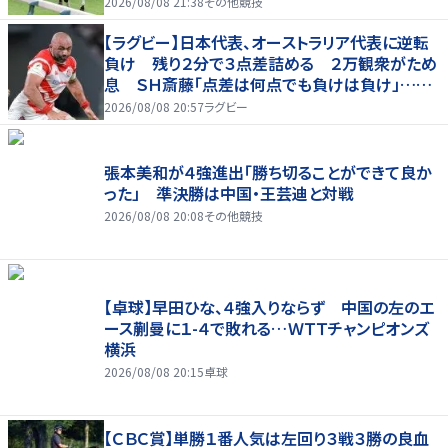
2026/08/08 21:38
その他競技
【ラグビー】日本代表、オーストラリア代表に逆転
負け 残り２分で３点差詰める ２万観衆がため
息 ＳＨ斎藤「点差は何点でも負けは負け」…前
半にＳＯ伊藤龍が先制トライ、３２ー３５で惜敗
2026/08/08 20:57
ラグビー
張本美和が４強進出「勝ち切ることができて良か
った」 準決勝は中国・王芸迪と対戦
2026/08/08 20:08
その他競技
【卓球】早田ひな、４強入りならず 中国の左のエ
ース蒯曼に１-４で敗れる…ＷＴＴチャンピオンズ
横浜
2026/08/08 20:15
卓球
【ＣＢＣ賞】単勝１番人気は左回り３戦３勝の良血