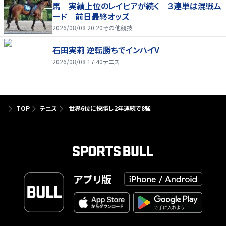
馬 実績上位のレイピアが続く ３連単は混戦ム
ード 前日最終オッズ
2026/08/08 20:20
その他競技
石田実莉 逆転勝ちでインハイV
2026/08/08 17:40
テニス
TOP
テニス
世界6位に快勝し2年連続で8強
アプリ版