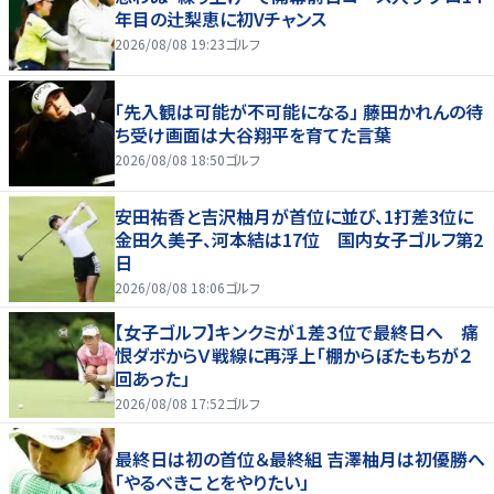
年目の辻梨恵に初Vチャンス
2026/08/08 19:23
ゴルフ
「先入観は可能が不可能になる」 藤田かれんの待
ち受け画面は大谷翔平を育てた言葉
2026/08/08 18:50
ゴルフ
安田祐香と吉沢柚月が首位に並び、1打差3位に
金田久美子、河本結は17位 国内女子ゴルフ第2
日
2026/08/08 18:06
ゴルフ
【女子ゴルフ】キンクミが１差３位で最終日へ 痛
恨ダボからＶ戦線に再浮上「棚からぼたもちが２
回あった」
2026/08/08 17:52
ゴルフ
最終日は初の首位＆最終組 吉澤柚月は初優勝へ
「やるべきことをやりたい」