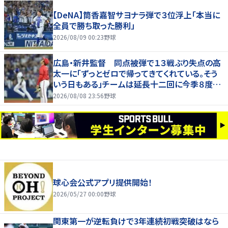
【DeNA】筒香嘉智サヨナラ弾で３位浮上「本当に
全員で勝ち取った勝利」
2026/08/09 00:23
野球
広島・新井監督 同点被弾で１３戦ぶり失点の高
太一に「ずっとゼロで帰ってきてくれている。そう
いう日もある」チームは延長十二回に今季８度目
サヨナラ負け
2026/08/08 23:56
野球
球心会公式アプリ提供開始！
2026/05/27 00:00
野球
関東第一が逆転負けで3年連続初戦突破はなら