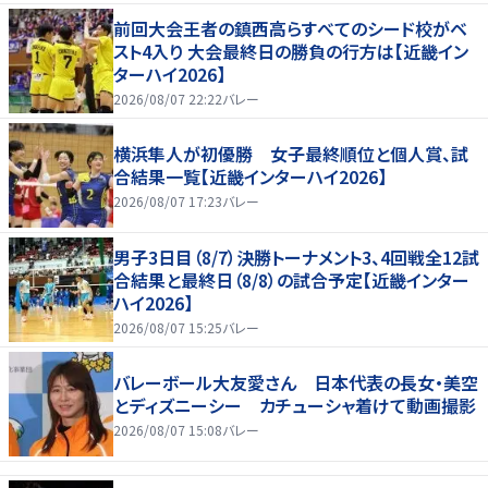
前回大会王者の鎮西高らすべてのシード校がベ
スト4入り 大会最終日の勝負の行方は【近畿イン
ターハイ2026】
2026/08/07 22:22
バレー
横浜隼人が初優勝 女子最終順位と個人賞、試
合結果一覧【近畿インターハイ2026】
2026/08/07 17:23
バレー
男子3日目（8/7）決勝トーナメント3、4回戦全12試
合結果と最終日（8/8）の試合予定【近畿インター
ハイ2026】
2026/08/07 15:25
バレー
バレーボール大友愛さん 日本代表の長女・美空
とディズニーシー カチューシャ着けて動画撮影
2026/08/07 15:08
バレー