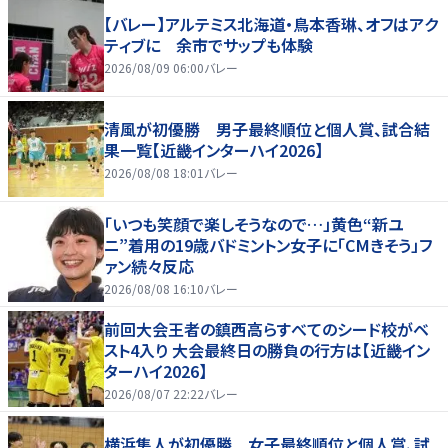
【バレー】アルテミス北海道・鳥本香琳、オフはアク
ティブに 余市でサップも体験
2026/08/09 06:00
バレー
清風が初優勝 男子最終順位と個人賞、試合結
果一覧【近畿インターハイ2026】
2026/08/08 18:01
バレー
「いつも笑顔で楽しそうなので…」黄色“新ユ
ニ”着用の19歳バドミントン女子に「CMきそう」フ
ァン続々反応
2026/08/08 16:10
バレー
前回大会王者の鎮西高らすべてのシード校がベ
スト4入り 大会最終日の勝負の行方は【近畿イン
ターハイ2026】
2026/08/07 22:22
バレー
横浜隼人が初優勝 女子最終順位と個人賞、試