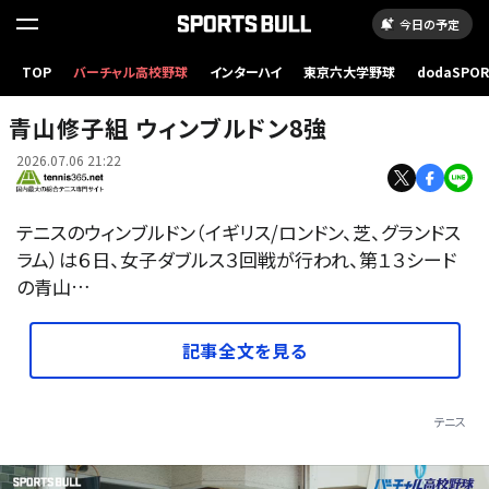
今日の予定
TOP
バーチャル高校野球
インターハイ
東京六大学野球
dodaSPO
（新しいタブ
青山修子組 ウィンブルドン8強
2026.07.06 21:22
テニスのウィンブルドン（イギリス/ロンドン、芝、グランドス
ラム）は６日、女子ダブルス３回戦が行われ、第１３シード
の青山…
記事全文を見る
テニス