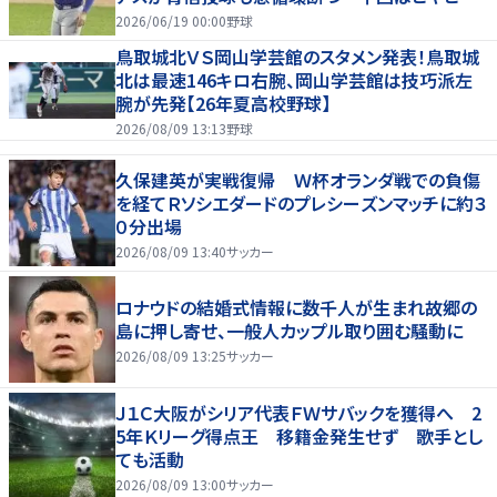
もリード守る
2026/06/19 00:00
野球
鳥取城北ＶＳ岡山学芸館のスタメン発表！鳥取城
北は最速146キロ右腕、岡山学芸館は技巧派左
腕が先発【26年夏高校野球】
2026/08/09 13:13
野球
久保建英が実戦復帰 Ｗ杯オランダ戦での負傷
を経てＲソシエダードのプレシーズンマッチに約３
０分出場
2026/08/09 13:40
サッカー
ロナウドの結婚式情報に数千人が生まれ故郷の
島に押し寄せ、一般人カップル取り囲む騒動に
2026/08/09 13:25
サッカー
Ｊ１Ｃ大阪がシリア代表ＦＷサバックを獲得へ 2
5年Ｋリーグ得点王 移籍金発生せず 歌手とし
ても活動
2026/08/09 13:00
サッカー