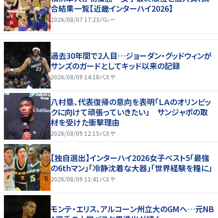
合結果一覧【近畿インターハイ2026】
2026/08/07 17:23
バレー
過去30年間で2人目…ジョーダン・グッドウィンが
サンズのガードとしてキッド以来の記録
2026/08/09 14:18
バスケ
八村塁、代表復帰の意向を表明「ＬＡのオリンピッ
クに向けて頑張っていきたい」 サンジャポの取
材を受けた衝撃理由
2026/08/09 12:15
バスケ
【独自選出】インターハイ2026女子ベスト5「最強
の6thマン」「冷静沈着な大器」「世界経験を糧に」
2026/08/09 11:41
バスケ
モンテ・エリス、アルコーン州立大のGMへ…元NB