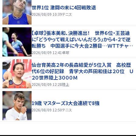
世界1位 激闘の末に4回戦敗退
2026/08/09 10:39
テニス
【卓球】張本美和、決勝進出！ 世界６位・王芸迪
に「どうやって戦えばいいんだろう」から４-２で逆
転勝ち 中国選手に今大会２勝目…ＷＴＴチャン
ピオンズ横浜
2026/08/09 12:41
卓球
仙台育英高２年の長森結愛が５位入賞 高校歴
代６位の好記録 青学大の芦田和佳は２０位 Ｕ
２０世界陸上３０００Ｍ
2026/08/09 12:28
陸上
19歳 マスターズ3大会連続で8強
2026/08/09 12:50
テニス