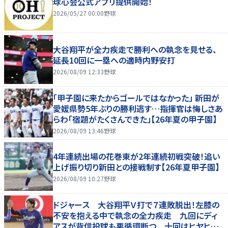
球心会公式アプリ提供開始！
2026/05/27 00:00
野球
大谷翔平が全力疾走で勝利への執念を見せる、
延長10回に一塁への適時内野安打
2026/08/09 12:33
野球
「甲子園に来たからゴールではなかった」 新田が
愛媛県勢5年ぶりの勝利逃す…指揮官は悔しさあ
らわ「宿題がたくさんできた」【26年夏の甲子園】
2026/08/09 13:46
野球
4年連続出場の花巻東が2年連続初戦突破！追い
上げ振り切り新田との接戦制す【26年夏甲子園】
2026/08/09 10:27
野球
ドジャース 大谷翔平Ｖ打で７連敗脱出！左膝の
不安を抱える中で執念の全力疾走 九回にディ
アスが背信投球も悪循環断つ 十回はヒヤヒヤ