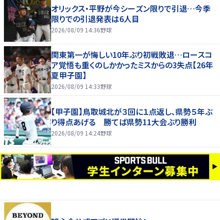
オリックス・平野が今シーズン限りで引退…今季
限りでの引退発表は6人目
2026/08/09 14:36
野球
関東第一が悔しい10年ぶり初戦敗退…ロースコ
ア覚悟も重くのしかかったミスからの3失点【26年
夏甲子園】
2026/08/09 14:33
野球
【甲子園】鳥取城北が３回に１点返し、県勢５年ぶ
り得点あげる 勝てば県勢11大会ぶり勝利
2026/08/09 14:24
野球