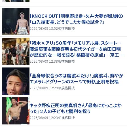
【KNOCK OUT】羽曳野出身・久井大夢が凱旋KO
「山入端市長、どうでしたか僕の試合？」
2026/08/09 13:52
相撲格闘技
「猪木×アリ」５０周年「メモリアル展」スタート…
藤波辰爾＆藤原喜明＆初代タイガー＆前田日明
が歴史的な一戦を語る「格闘技の原点」…京王プ
ラザホテルで３１日まで
2026/08/09 12:38
相撲格闘技
「全身緑似合うのは魔裟斗だけ！」魔裟斗、鮮やか
エメラルドグリーンのスーツで野杁正明を祝福
2026/08/09 12:29
相撲格闘技
キック野杁正明の妻真帆さん「最高にかっこよか
った」２人の子どもと勝利を祝う
2026/08/09 12:23
相撲格闘技