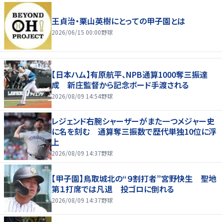
王貞治・栗山英樹にとっての甲子園とは
2026/06/15 00:00
野球
【日本ハム】有原航平、NPB通算1000奪三振達
成 新庄監督から記念ボード手渡される
2026/08/09 14:54
野球
レジェンド右腕シャーザーがまた一つメジャー史
に名を刻む 通算奪三振数で歴代単独10位に浮
上
2026/08/09 14:37
野球
【甲子園】鳥取城北の“９割打者”宮野快生 聖地
第１打席では凡退 投ゴロに倒れる
2026/08/09 14:37
野球