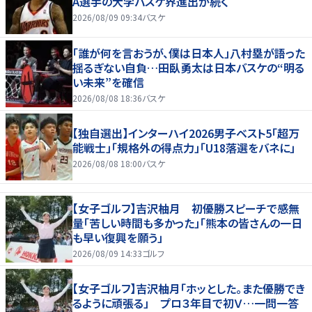
A選手の大学バスケ界進出が続く
2026/08/09 09:34
バスケ
「誰が何を言おうが、僕は日本人」八村塁が語った
揺るぎない自負…田臥勇太は日本バスケの“明る
い未来”を確信
2026/08/08 18:36
バスケ
【独自選出】インターハイ2026男子ベスト5「超万
能戦士」「規格外の得点力」「U18落選をバネに」
2026/08/08 18:00
バスケ
【女子ゴルフ】吉沢柚月 初優勝スピーチで感無
量「苦しい時間も多かった」「熊本の皆さんの一日
も早い復興を願う」
2026/08/09 14:33
ゴルフ
【女子ゴルフ】吉沢柚月「ホッとした。また優勝でき
るように頑張る」 プロ３年目で初Ｖ…一問一答