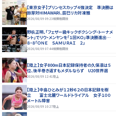
【東京女子】プリンセスカップ４強決定 準決勝は
鈴芽対HIMAWARI、辰巳リカ対凍雅
2026/08/09 09:23
相撲格闘技
野杁正明、「フェザー級キックボクシング・トーナメ
ント」でリウ・メンヤンを「１回ＫＯ」準決勝進出…
８・８「ＯＮＥ ＳＡＭＵＲＡＩ ２」
2026/08/09 07:44
相撲格闘技
【陸上】女子800m日本記録保持者の久保凛は５
位、後半巻き返すもメダルならず U20世界選
2026/08/09 12:41
陸上
【陸上】中島ひとみが１２秒６２の日本記録を樹
立 富士北麓ワールドトライアル 女子１００
メートル障害
2026/08/09 10:27
陸上