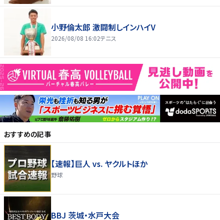
小野倫太郎 激闘制しインハイV
2026/08/08 16:02
テニス
おすすめの記事
【速報】巨人 vs. ヤクルトほか
野球
BBJ 茨城・水戸大会