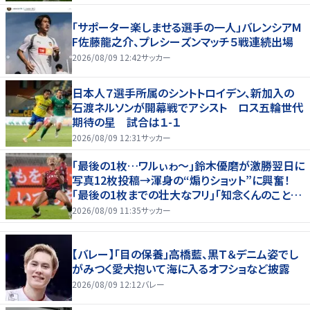
「サポーター楽しませる選手の一人」バレンシアM
F佐藤龍之介、プレシーズンマッチ５戦連続出場
2026/08/09 12:42
サッカー
日本人７選手所属のシントトロイデン、新加入の
石渡ネルソンが開幕戦でアシスト ロス五輪世代
期待の星 試合は１-１
2026/08/09 12:31
サッカー
｢最後の1枚…ワルぃゎ〜｣鈴木優磨が激勝翌日に
写真12枚投稿→渾身の“煽りショット”に興奮！
｢最後の1枚までの壮大なフリ｣｢知念くんのことど
んだけ好きなんよｗ｣
2026/08/09 11:35
サッカー
【バレー】「目の保養」高橋藍、黒Ｔ＆デニム姿でし
がみつく愛犬抱いて海に入るオフショなど披露
2026/08/09 12:12
バレー