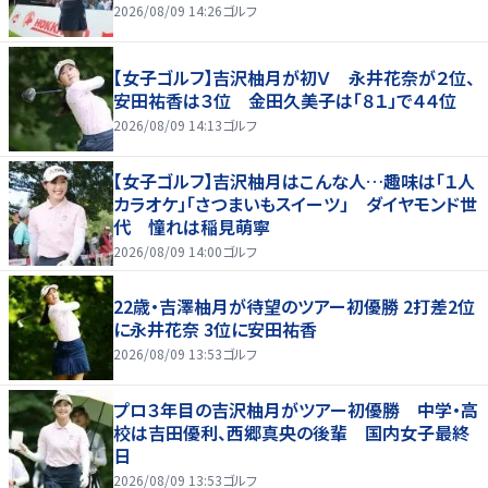
2026/08/09 14:26
ゴルフ
【女子ゴルフ】吉沢柚月が初Ｖ 永井花奈が２位、
安田祐香は３位 金田久美子は「８１」で４４位
2026/08/09 14:13
ゴルフ
【女子ゴルフ】吉沢柚月はこんな人…趣味は「１人
カラオケ」「さつまいもスイーツ」 ダイヤモンド世
代 憧れは稲見萌寧
2026/08/09 14:00
ゴルフ
22歳・吉澤柚月が待望のツアー初優勝 2打差2位
に永井花奈 3位に安田祐香
2026/08/09 13:53
ゴルフ
プロ３年目の吉沢柚月がツアー初優勝 中学・高
校は吉田優利、西郷真央の後輩 国内女子最終
日
2026/08/09 13:53
ゴルフ