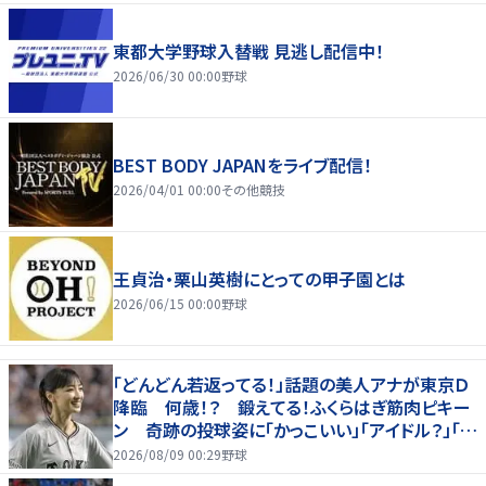
東都大学野球入替戦 見逃し配信中！
2026/06/30 00:00
野球
BEST BODY JAPANをライブ配信！
2026/04/01 00:00
その他競技
王貞治・栗山英樹にとっての甲子園とは
2026/06/15 00:00
野球
「どんどん若返ってる！」話題の美人アナが東京Ｄ
降臨 何歳！？ 鍛えてる！ふくらはぎ筋肉ピキー
ン 奇跡の投球姿に「かっこいい」「アイドル？」「女
神」
2026/08/09 00:29
野球