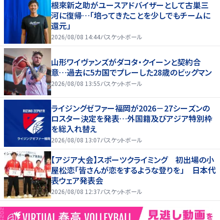
根來新之助がユースアドバイザーとして古巣三
河に復帰…「培ってきたことを少しでもチームに
還元」
2026/08/08 14:44
バスケットボール
山形ワイヴァンズがダコタ・クイーンと契約合
意…過去に5カ国でプレーした28歳のビッグマン
2026/08/08 13:55
バスケットボール
ライジングゼファー福岡が2026－27シーズンの
ロスター決定を発表…外国籍及びアジア特別枠
を総入れ替え
2026/08/08 13:07
バスケットボール
【アジア大会】スポーツクライミング 初出場の小
屋松恋「皆さんが恋をするような登りを」 日本代
表ウェア発表会
2026/08/08 12:37
バスケットボール