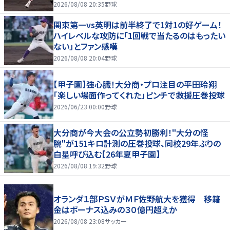
2026/08/08 20:35
野球
関東第一vs英明は前半終了で1対1の好ゲーム！
ハイレベルな攻防に「1回戦で当たるのはもったい
ない」とファン感嘆
2026/08/08 20:04
野球
【甲子園】強心臓！大分商・プロ注目の平田玲翔
「楽しい場面作ってくれた」ピンチで救援圧巻投球
2026/06/23 00:00
野球
大分商が今大会の公立勢初勝利！"大分の怪
腕"が151キロ計測の圧巻投球、同校29年ぶりの
白星呼び込む【26年夏甲子園】
2026/08/08 19:32
野球
オランダ１部ＰＳＶがＭＦ佐野航大を獲得 移籍
金はボーナス込みの３０億円超えか
2026/08/08 23:08
サッカー