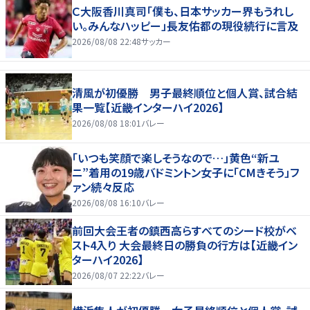
Ｃ大阪香川真司「僕も、日本サッカー界もうれし
い。みんなハッピー」長友佑都の現役続行に言及
2026/08/08 22:48
サッカー
清風が初優勝 男子最終順位と個人賞、試合結
果一覧【近畿インターハイ2026】
2026/08/08 18:01
バレー
「いつも笑顔で楽しそうなので…」黄色“新ユ
ニ”着用の19歳バドミントン女子に「CMきそう」フ
ァン続々反応
2026/08/08 16:10
バレー
前回大会王者の鎮西高らすべてのシード校がベ
スト4入り 大会最終日の勝負の行方は【近畿イン
ターハイ2026】
2026/08/07 22:22
バレー