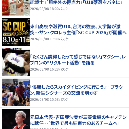
能戦士」「規格外の得点力」「U18落選をバネに」
2026/08/08 18:00
バスケ
東山高校や滋賀U18、台湾の強豪、大学勢が激
突…サン・クロレラ主催『SC CUP 2026』が開催へ
2026/08/08 17:00
バスケ
「たくさん説得したって感じではない」マクシー、レ
ブロンの“リクルート活動”を語る
2026/08/08 16:28
バスケ
「優勝したらスカイダイビングに行こう」…ブラウ
ン、新生シクサーズの交流を明かす
2026/08/08 15:53
バスケ
元日本代表・吉田亜沙美が三菱電機のキャプテン
に就任…「世界で最も結束力のあるチームへ」