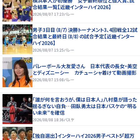
横浜隼人が初優勝 女子最終順位と個人賞、試
合結果一覧【近畿インターハイ2026】
2026/08/07 17:23
バレー
男子3日目（8/7）決勝トーナメント3、4回戦全12試
合結果と最終日（8/8）の試合予定【近畿インター
ハイ2026】
2026/08/07 15:25
バレー
バレーボール大友愛さん 日本代表の長女・美空
とディズニーシー カチューシャ着けて動画撮影
2026/08/07 15:08
バレー
「誰が何を言おうが、僕は日本人」八村塁が語った
揺るぎない自負…田臥勇太は日本バスケの“明る
い未来”を確信
2026/08/08 18:36
バスケ
【独自選出】インターハイ2026男子ベスト5「超万