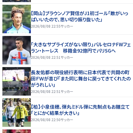
【岡山】ブラウンノア賢信がJ1初ゴール「敵がいっ
ぱいいたので、思い切り振り抜いた」
2026/08/08 22:55
サッカー
「大きなサプライズがない限り」バルセロナFWフェ
ラン・トーレス 移籍金92億円でパリSGへ
2026/08/08 22:51
サッカー
長友佑都の現役続行表明に日本代表で共闘の町
田ＦＷが喜び「また同じ舞台に戻ってきてくれたの
がうれしい」
2026/08/08 22:51
サッカー
【柏】小泉佳穂、弾丸ミドル弾に先制点もお膳立て
「とにかく結果が大きい」
2026/08/08 22:50
サッカー