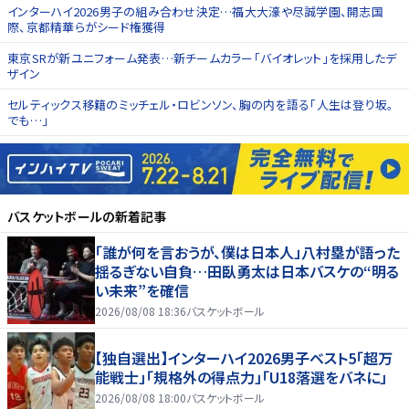
インターハイ2026男子の組み合わせ決定…福大大濠や尽誠学園、開志国
際、京都精華らがシード権獲得
東京SRが新ユニフォーム発表…新チームカラー「バイオレット」を採用したデ
ザイン
セルティックス移籍のミッチェル・ロビンソン、胸の内を語る「人生は登り坂。
でも…」
バスケットボール
の新着記事
「誰が何を言おうが、僕は日本人」八村塁が語った
揺るぎない自負…田臥勇太は日本バスケの“明る
い未来”を確信
2026/08/08 18:36
バスケットボール
【独自選出】インターハイ2026男子ベスト5「超万
能戦士」「規格外の得点力」「U18落選をバネに」
2026/08/08 18:00
バスケットボール