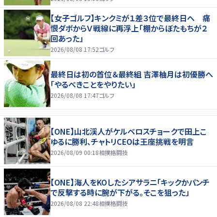
【女子ゴルフ】キンクミが１差３位で最終日へ 痛
恨ダボからＶ戦線に再浮上「棚からぼたもちが２
回あった」
2026/08/08 17:52
ゴルフ
最終日は初の首位＆最終組 吉澤柚月は初優勝へ
「やるべきことをやりたい」
2026/08/08 17:47
ゴルフ
【ONE】山北渓人がケルベロスチョークで田上こ
ゆるに勝利、チャトリCEOは王座挑戦を明言
2026/08/09 00:18
相撲格闘技
【ONE】海人をKOしたシアサラニ「キックかパンチ
で反撃する時に腕が下がる。そこを狙った」
2026/08/08 22:48
相撲格闘技