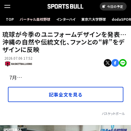
今日の予定
TOP
バーチャル高校野球
インターハイ
東京六大学野球
dodaSPO
琉球はBプレミア開幕に向け新たなユニフォームデザインを発表
（新しいタブ
琉球が今季のユニフォームデザインを発表…
沖縄の自然や伝統文化、ファンとの“絆”をデ
ザインに反映
2026.07.06 17:52
7月…
記事全文を見る
バスケットボール