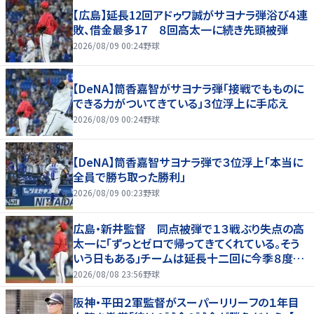
【広島】延長12回アドゥワ誠がサヨナラ弾浴び４連
敗、借金最多17 ８回高太一に続き先頭被弾
2026/08/09 00:24
野球
【DeNA】筒香嘉智がサヨナラ弾「接戦でもものに
できる力がついてきている」３位浮上に手応え
2026/08/09 00:24
野球
【DeNA】筒香嘉智サヨナラ弾で３位浮上「本当に
全員で勝ち取った勝利」
2026/08/09 00:23
野球
広島・新井監督 同点被弾で１３戦ぶり失点の高
太一に「ずっとゼロで帰ってきてくれている。そう
いう日もある」チームは延長十二回に今季８度目
サヨナラ負け
2026/08/08 23:56
野球
阪神・平田２軍監督がスーパーリリーフの１年目