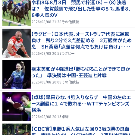
令和８年８月８日 競馬で枠連（８）－（８）決着
は？ 佐賀競馬で飛び出した衝撃の８Ｒ、馬番８、
８番人気のＶ
2026/08/08 21:38
その他競技
【ラグビー】日本代表、オーストラリア代表に逆転
負け 残り２分で３点差詰める ２万観衆がため
息 ＳＨ斎藤「点差は何点でも負けは負け」…前
半にＳＯ伊藤龍が先制トライ、３２ー３５で惜敗
2026/08/08 20:57
ラグビー
張本美和が４強進出「勝ち切ることができて良か
った」 準決勝は中国・王芸迪と対戦
2026/08/08 20:08
その他競技
【卓球】早田ひな、４強入りならず 中国の左のエ
ース蒯曼に１-４で敗れる…ＷＴＴチャンピオンズ
横浜
2026/08/08 20:15
卓球
【ＣＢＣ賞】単勝１番人気は左回り３戦３勝の良血