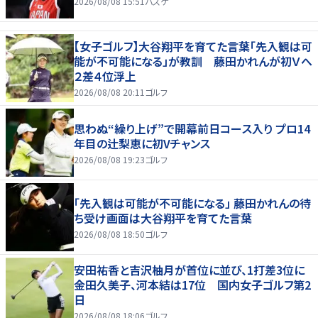
2026/08/08 15:51
バスケ
【女子ゴルフ】大谷翔平を育てた言葉「先入観は可
能が不可能になる」が教訓 藤田かれんが初Ｖへ
２差４位浮上
2026/08/08 20:11
ゴルフ
思わぬ“繰り上げ”で開幕前日コース入り プロ14
年目の辻梨恵に初Vチャンス
2026/08/08 19:23
ゴルフ
「先入観は可能が不可能になる」 藤田かれんの待
ち受け画面は大谷翔平を育てた言葉
2026/08/08 18:50
ゴルフ
安田祐香と吉沢柚月が首位に並び、1打差3位に
金田久美子、河本結は17位 国内女子ゴルフ第2
日
2026/08/08 18:06
ゴルフ