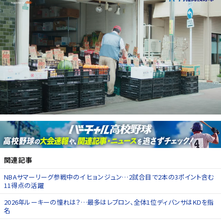
関連記事
NBAサマーリーグ参戦中のイ ヒョンジュン…2試合目で2本の3ポイント含む
11得点の活躍
2026年ルーキーの憧れは？…最多はレブロン、全体1位ディバンサはKDを指
名