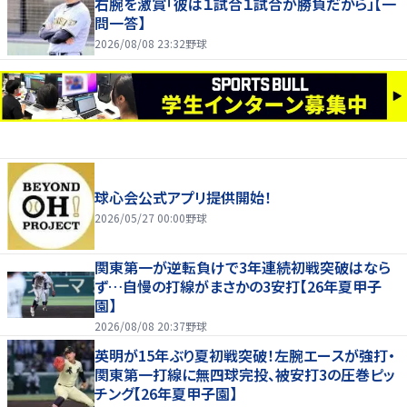
右腕を激賞「彼は１試合１試合が勝負だから」【一
問一答】
2026/08/08 23:32
野球
球心会公式アプリ提供開始！
2026/05/27 00:00
野球
関東第一が逆転負けで3年連続初戦突破はなら
ず…自慢の打線がまさかの3安打【26年夏甲子
園】
2026/08/08 20:37
野球
英明が15年ぶり夏初戦突破！左腕エースが強打・
関東第一打線に無四球完投、被安打3の圧巻ピッ
チング【26年夏甲子園】