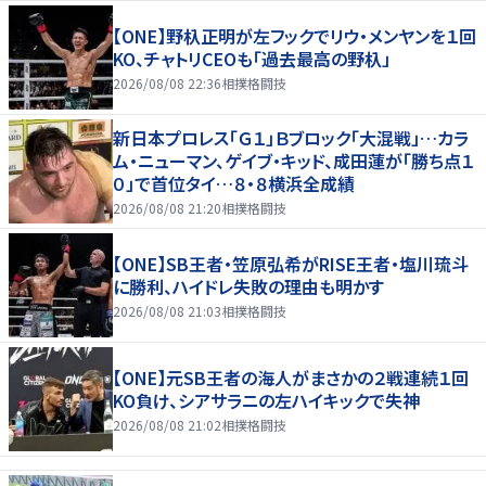
【ONE】野杁正明が左フックでリウ・メンヤンを１回
KO、チャトリCEOも「過去最高の野杁」
2026/08/08 22:36
相撲格闘技
新日本プロレス「Ｇ１」Ｂブロック「大混戦」…カラ
ム・ニューマン、ゲイブ・キッド、成田蓮が「勝ち点１
０」で首位タイ…８・８横浜全成績
2026/08/08 21:20
相撲格闘技
【ONE】SB王者・笠原弘希がRISE王者・塩川琉斗
に勝利、ハイドレ失敗の理由も明かす
2026/08/08 21:03
相撲格闘技
【ONE】元SB王者の海人がまさかの２戦連続１回
KO負け、シアサラニの左ハイキックで失神
2026/08/08 21:02
相撲格闘技