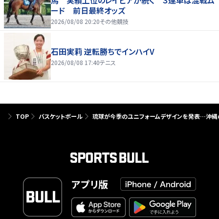
馬 実績上位のレイピアが続く ３連単は混戦ム
ード 前日最終オッズ
2026/08/08 20:20
その他競技
石田実莉 逆転勝ちでインハイV
2026/08/08 17:40
テニス
TOP
バスケットボール
琉球が今季のユニフォームデザインを発表…沖縄
アプリ版