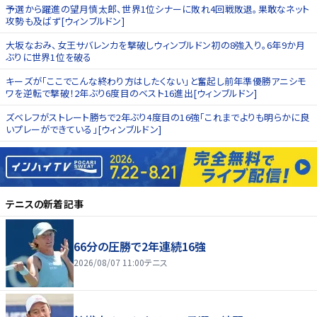
予選から躍進の望月慎太郎、世界1位シナーに敗れ4回戦敗退。果敢なネット
攻勢も及ばず[ウィンブルドン]
大坂なおみ、女王サバレンカを撃破しウィンブルドン初の8強入り。6年9か月
ぶりに世界1位を破る
キーズが「ここでこんな終わり方はしたくない」と奮起し前年準優勝アニシモ
ワを逆転で撃破！2年ぶり6度目のベスト16進出[ウィンブルドン]
ズベレフがストレート勝ちで2年ぶり4度目の16強「これまでよりも明らかに良
いプレーができている」[ウィンブルドン]
テニス
の新着記事
66分の圧勝で2年連続16強
2026/08/07 11:00
テニス