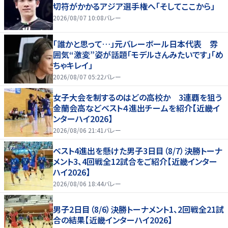
切符がかかるアジア選手権へ「そしてここから」
2026/08/07 10:08
バレー
「誰かと思って…」元バレーボール日本代表 雰
囲気“激変”姿が話題「モデルさんみたいです」「め
ちゃキレイ」
2026/08/07 05:22
バレー
女子大会を制するのはどの高校か 3連覇を狙う
金蘭会高などベスト４進出チームを紹介【近畿イ
ンターハイ2026】
2026/08/06 21:41
バレー
ベスト4進出を懸けた男子3日目（8/7）決勝トーナ
メント3、4回戦全12試合をご紹介【近畿インター
ハイ2026】
2026/08/06 18:44
バレー
男子2日目（8/6）決勝トーナメント1、2回戦全21試
合の結果【近畿インターハイ2026】