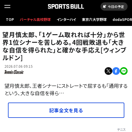
今日の予定
TOP
バーチャル高校野球
インターハイ
東京六大学野球
dodaSPO
（新しいタブ
望月慎太郎、「1ゲーム取れれば十分」から世
界1位シナーを苦しめる。4回戦敗退も「大き
な自信を得られた」と確かな手応え[ウィンブ
ルドン]
2026.07.06 09:15
望月慎太郎、王者シナーにストレートで屈するも「通用する
という、大きな自信を得ら…
記事全文を見る
テニス