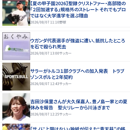
【夏の甲子園2026】聖隷クリストファー・高部陸の
「２回加速する」規格外のストレート それでもプロ
ではなく大学進学を選ぶ理由
2026/08/07 11:10
野球
ウガンダ代表選手が強盗に遭い、抵抗したところ
を石で殴られ死去
2026/08/07 13:00
サッカー
サラーがトルコ１部クラブへの加入発表 トラブ
ゾンスポルと２年契約
2026/08/07 12:43
サッカー
吉田沙保里さんが大久保嘉人、豊ノ島一家との夏
休みを報告 聖火リレーから川泳ぎまで
2026/08/07 12:25
サッカー
「サノに上限はない」独紙が伝えた“青天井”の移