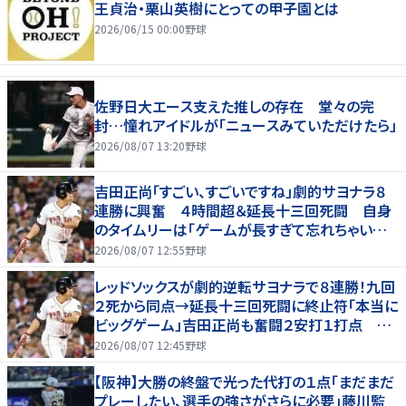
王貞治・栗山英樹にとっての甲子園とは
2026/06/15 00:00
野球
佐野日大エース支えた推しの存在 堂々の完
封…憧れアイドルが「ニュースみていただけたら」
2026/08/07 13:20
野球
吉田正尚「すごい、すごいですね」劇的サヨナラ８
連勝に興奮 ４時間超＆延長十三回死闘 自身
のタイムリーは「ゲームが長すぎて忘れちゃいまし
た」
2026/08/07 12:55
野球
レッドソックスが劇的逆転サヨナラで８連勝！九回
２死から同点→延長十三回死闘に終止符「本当に
ビッグゲーム」吉田正尚も奮闘２安打１打点 靴
下対決で驚異のスイープ
2026/08/07 12:45
野球
【阪神】大勝の終盤で光った代打の１点「まだまだ
プレーしたい、選手の強さがさらに必要」藤川監