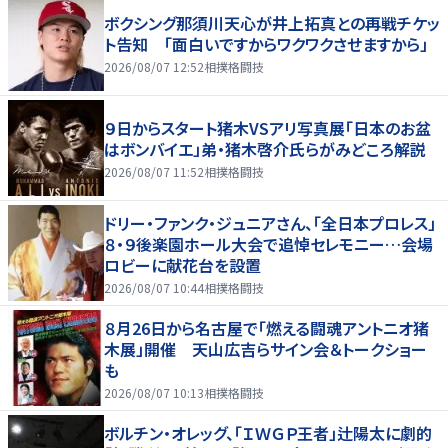
ボクシング那須川天心が井上拓真との再戦チケッ
ト告知 「面白いですからワクワクさせますから」
2026/08/07 12:52
相撲格闘技
９日からスタート猪木VSアリ写真展「日本のお盆
はボンバイエ」弟・猪木啓介氏らがみどころ解説
2026/08/07 11:52
相撲格闘技
ドリー・ファンク・ジュニアさん、「全日本プロレス」
８・９後楽園ホール大会で追悼セレモニー…会場
ロビーに献花台を設置
2026/08/07 10:44
相撲格闘技
８月26日から名古屋で「燃える闘魂アントニオ猪
木展」開催 天山広吉らサイン会＆トークショー
も
2026/08/07 10:13
相撲格闘技
ボルチン・オレッグ、「ＩＷＧＰ王者」辻陽太に劇的