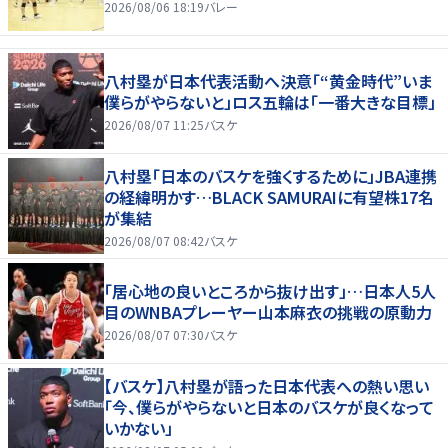
2026/08/06 18:19
バレー
八村塁が日本代表活動へ決意「“黄金時代”いま
僕らがやらないと」ロス五輪は「一番大きな目標」
2026/08/07 11:25
バスケ
八村塁「日本のバスケを強くするために」JBA連携
の経緯明かす…BLACK SAMURAIに有望株17名
が集結
2026/08/07 08:42
バスケ
「居心地の良いところから抜け出す」…日本人5人
目のWNBAプレーヤー山本麻衣の挑戦の原動力
2026/08/07 07:30
バスケ
【バスケ】八村塁が語った日本代表への熱い思い
「今、僕らがやらないと日本のバスケが良くなって
いかない」