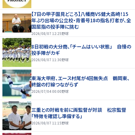
【7日の甲子園見どころ】八幡商VS健大高崎！15
年ぶり出場の公立校・背番号18の指名打者が、全
国屈指の投手陣に挑む
2026/08/07 12:25
野球
8日初戦の大分商、「チームはいい状態」 自慢の
投手陣がカギ
2026/08/07 11:30
野球
東海大甲府、エース村尾が4回無失点 鶴岡東、
終盤の打線つながらず
2026/07/04 00:00
野球
三重との対戦を前に両監督が対談 松宗監督
「特徴を確認し準備する」
2026/08/07 11:15
野球