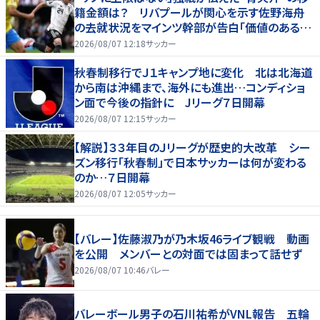
籍金額は？ リバプールが関心を示す佐野海舟
の去就状況をマインツ幹部が告白「価値のあるも
のになる」
2026/08/07 12:18
サッカー
秋春制移行でＪ１キャンプ地に変化 北は北海道
から南は沖縄まで、海外にも進出…コンディショ
ン面で今後の指針に Jリーグ７日開幕
2026/08/07 12:15
サッカー
【解説】３３年目のＪリーグが歴史的大改革 シー
ズン移行「秋春制」で日本サッカーは何が変わる
のか…７日開幕
2026/08/07 12:05
サッカー
【バレー】佐藤淑乃が乃木坂46ライブ観戦 動画
を公開 メンバーとの対面では固まって話せず
2026/08/07 10:46
バレー
バレーボール男子の石川祐希がVNL報告 五輪