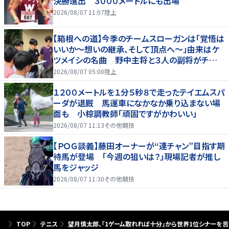
決勝進出 ３０００メートルにも出場
2026/08/07 11:07
陸上
【箱根への道】今季のチームスローガンは「覚悟は
いいか～想いの継承、そして頂点へ～」由来はケ
ツメイシの名曲 野中主将と３人の副将がチーム
を引っ張る…夏合宿特集第１弾、国学院大
2026/08/07 05:00
陸上
１２００メートルを１分５秒８で走ったテイエムスパ
ーダが退厩 馬運車になかなか乗り込まない場
面も 小椋調教師「頑固ですがかわいい」
2026/08/07 11:13
その他競技
【ＰＯＧ談義】藤田オーナーが“連チャン”目指す期
待馬が登場 「今週の狙いは？」現場記者が推し
馬をジャッジ
2026/08/07 11:30
その他競技
TOP
テニス
望月慎太郎、「1ゲーム取れれば十分」から世界1位シナーを苦