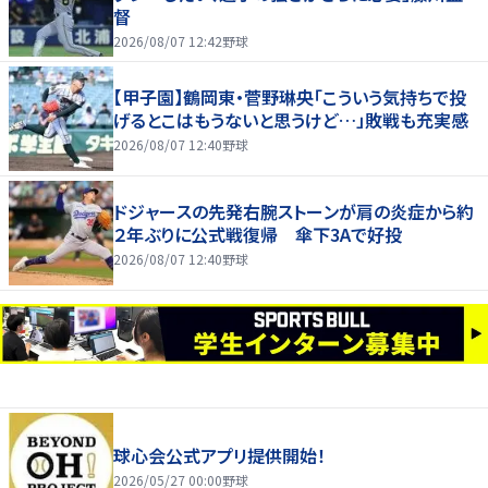
督
2026/08/07 12:42
野球
【甲子園】鶴岡東・菅野琳央「こういう気持ちで投
げるとこはもうないと思うけど…」敗戦も充実感
2026/08/07 12:40
野球
ドジャースの先発右腕ストーンが肩の炎症から約
２年ぶりに公式戦復帰 傘下3Aで好投
2026/08/07 12:40
野球
球心会公式アプリ提供開始！
2026/05/27 00:00
野球