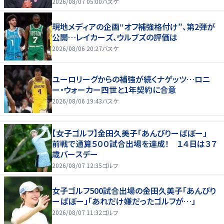
2026/08/07 05:00
バスケ
現地メディアの企画“オフ補強格付け”、第2弾が
公開…レイカーズ、ウルブズの評価は
2026/08/06 20:27
バスケ
ユーロリーグからの補強が続くナゲッツ…ロニ
ー・ウォーカー四世と1年契約に合意
2026/08/06 19:43
バスケ
【女子ゴルフ】金田久美子「あんびりーばぼー」
前戦で通算５００試合出場を達成！ １４日は３７
歳バースデー
2026/08/07 12:35
ゴルフ
女子ゴルフ500試合出場の金田久美子「あんびり
ーばぼー」「あれだけ嫌だったゴルフが…」
2026/08/07 11:32
ゴルフ