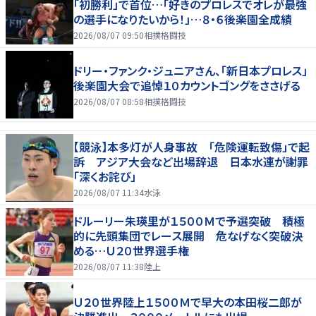
「初勝利」で首位…「好きのプロレスでオレが最強
の選手になりたいから！」…８・６後楽園全成績
2026/08/07 09:50
相撲格闘技
ドリー・ファンク・ジュニアさん、「新日本プロレス」
後楽園大会で追悼１０カウントゴングをささげる
2026/08/07 08:58
相撲格闘技
【競泳】本多灯が人身事故 「危険運転致傷」で起
訴 アジア大会など出場辞退 日本水連が謝罪
「深くお詫び」
2026/08/07 11:34
水泳
ドルーリー朱瑛里が１５００Ｍで予選突破 積極
的に先頭集団でレース展開 危なげなく突破決
める…Ｕ２０世界選手権
2026/08/07 11:38
陸上
Ｕ２０世界陸上１５００Ｍで早大の本田桜二郎が