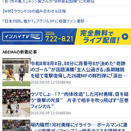
「めっちゃ美人」メッシ奥さんが“W杯新記録弾”に大熱狂
【W杯】ラウンド16の組み合わせ＆日程
「日本の回し者か？」ブラジルDFに母国ファン激怒…
ABEMA
の新着記事
令和8年8月8日、88分に背番号8が決めた“奇跡
のゴール”が話題沸騰「主人公過ぎる」長期離脱
を経て電撃復帰した26歳MFの鮮烈弾に「涙出て
きた」
2026/08/09 12:56
ABEMA
ウソでしょ…！？ “肉体改造”した河村勇輝、目を疑
う“衝撃の光景” 片手で相手を吹っ飛ばす“圧巻
フィジカル”
2026/08/09 12:50
ABEMA
場内騒然！河村勇輝にイライラ… ボールマンに激
しい“密着ディフェンス”→相手のミスを誘発する