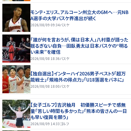
モンテ・エリス、アルコーン州立大のGMへ…元NB
A選手の大学バスケ界進出が続く
2026/08/09 09:34
バスケ
「誰が何を言おうが、僕は日本人」八村塁が語った
揺るぎない自負…田臥勇太は日本バスケの“明る
い未来”を確信
2026/08/08 18:36
バスケ
【独自選出】インターハイ2026男子ベスト5「超万
能戦士」「規格外の得点力」「U18落選をバネに」
2026/08/08 18:00
バスケ
【女子ゴルフ】吉沢柚月 初優勝スピーチで感無
量「苦しい時間も多かった」「熊本の皆さんの一日
も早い復興を願う」
2026/08/09 14:33
ゴルフ