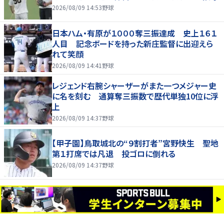
2026/08/09 14:53
野球
日本ハム・有原が１０００奪三振達成 史上１６１
人目 記念ボードを持った新庄監督に出迎えら
れて笑顔
2026/08/09 14:41
野球
レジェンド右腕シャーザーがまた一つメジャー史
に名を刻む 通算奪三振数で歴代単独10位に浮
上
2026/08/09 14:37
野球
【甲子園】鳥取城北の“９割打者”宮野快生 聖地
第１打席では凡退 投ゴロに倒れる
2026/08/09 14:37
野球