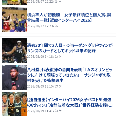
2026/08/07 22:22
バレー
横浜隼人が初優勝 女子最終順位と個人賞、試
合結果一覧【近畿インターハイ2026】
2026/08/07 17:23
バレー
過去30年間で2人目…ジョーダン・グッドウィンが
サンズのガードとしてキッド以来の記録
2026/08/09 14:18
バスケ
八村塁、代表復帰の意向を表明「ＬＡのオリンピッ
クに向けて頑張っていきたい」 サンジャポの取
材を受けた衝撃理由
2026/08/09 12:15
バスケ
【独自選出】インターハイ2026女子ベスト5「最強
の6thマン」「冷静沈着な大器」「世界経験を糧に」
2026/08/09 11:41
バスケ