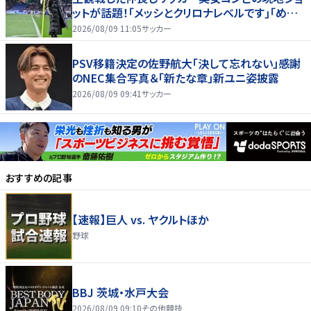
ットが話題！｢メッシとクリロナレベルです｣｢めちゃ
くちゃ可愛い｣
2026/08/09 11:05
サッカー
PSV移籍決定の佐野航大「決して忘れない」感謝
のNEC集合写真＆「新たな章」新ユニ姿披露
2026/08/09 09:41
サッカー
おすすめの記事
【速報】巨人 vs. ヤクルトほか
野球
BBJ 茨城・水戸大会
2026/08/09 09:10
その他競技