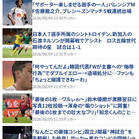
「サポーター楽しませる選手の一人」バレンシアM
F佐藤龍之介、プレシーズンマッチ５戦連続出場
2026/08/09 12:42
サッカー
日本人７選手所属のシントトロイデン、新加入の
石渡ネルソンが開幕戦でアシスト ロス五輪世代
期待の星 試合は１-１
2026/08/09 12:31
サッカー
「何やってんだよ」韓国代表FWが主審への“侮辱
行為”でダブルイエロー→退場処分に…ファンも
「ちょっと擁護できねーわ」
2026/08/09 12:07
サッカー
｢最後の1枚…ワルぃゎ〜｣鈴木優磨が激勝翌日に
写真12枚投稿→渾身の“煽りショット”に興奮！
｢最後の1枚までの壮大なフリ｣｢知念くんのことど
んだけ好きなんよｗ｣
2026/08/09 11:35
サッカー
｢なんだこの最強コンビ｣国立J開幕“神試合”を
生観戦した仲良しサッカー美女コンビの現地ショ