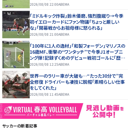
2026/08/08 22:00
ABEMA
「ミドルキック炸裂」鈴木優磨、強烈腹蹴り→今季
初イエローカードにファン物議「ちょっと厳しい
な」「開幕戦からお祖母様に怒られる」
2026/08/08 21:00
ABEMA
「100年に1人の逸材」「和製フォーデン」マリノスの
16歳MF、衝撃の“ワンタッチ”で今季J1オープニ
ング弾！記録ずくめのデビュー戦初ゴールに「歴史
を作りよった」
2026/08/08 12:25
ABEMA
世界一のラリー車が大破も…“たった30分で”完
全修復 ドライバーも凄技に脱帽「素晴らしい仕事
をしてくれた」
2026/08/08 11:45
ABEMA
サッカー
の新着記事