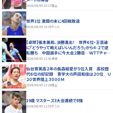
2026/08/09 10:27
陸上
世界1位 激闘の末に4回戦敗退
2026/08/09 10:39
テニス
【卓球】張本美和、決勝進出！ 世界６位・王芸迪
に「どうやって戦えばいいんだろう」から４-２で逆
転勝ち 中国選手に今大会２勝目…ＷＴＴチャン
ピオンズ横浜
2026/08/09 12:41
卓球
仙台育英高２年の長森結愛が５位入賞 高校歴
代６位の好記録 青学大の芦田和佳は２０位 Ｕ
２０世界陸上３０００Ｍ
2026/08/09 12:28
陸上
19歳 マスターズ3大会連続で8強
2026/08/09 12:50
テニス