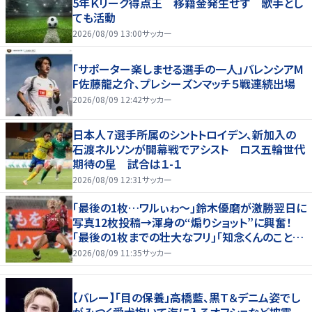
5年Ｋリーグ得点王 移籍金発生せず 歌手とし
ても活動
2026/08/09 13:00
サッカー
「サポーター楽しませる選手の一人」バレンシアM
F佐藤龍之介、プレシーズンマッチ５戦連続出場
2026/08/09 12:42
サッカー
日本人７選手所属のシントトロイデン、新加入の
石渡ネルソンが開幕戦でアシスト ロス五輪世代
期待の星 試合は１-１
2026/08/09 12:31
サッカー
｢最後の1枚…ワルぃゎ〜｣鈴木優磨が激勝翌日に
写真12枚投稿→渾身の“煽りショット”に興奮！
｢最後の1枚までの壮大なフリ｣｢知念くんのことど
んだけ好きなんよｗ｣
2026/08/09 11:35
サッカー
【バレー】「目の保養」高橋藍、黒Ｔ＆デニム姿でし
がみつく愛犬抱いて海に入るオフショなど披露