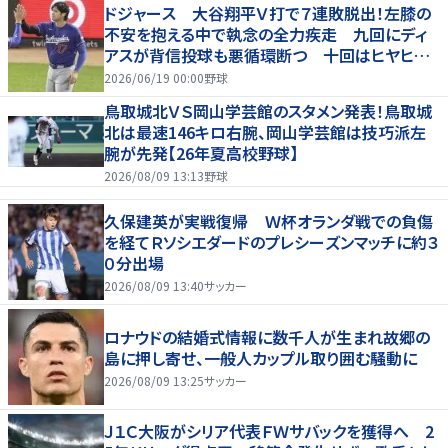
ドジャース 大谷翔平Ｖ打で７連敗脱出！左膝の
不安を抱える中で執念の全力疾走 九回にディ
アスが背信投球も悪循環断つ 十回はヒヤヒヤ
もリード守る
2026/06/19 00:00
野球
鳥取城北ＶＳ岡山学芸館のスタメン発表！鳥取城
北は最速146キロ右腕、岡山学芸館は技巧派左
腕が先発【26年夏高校野球】
2026/08/09 13:13
野球
久保建英が実戦復帰 Ｗ杯オランダ戦での負傷
を経てＲソシエダードのプレシーズンマッチに約３
０分出場
2026/08/09 13:40
サッカー
ロナウドの結婚式情報に数千人が生まれ故郷の
島に押し寄せ、一般人カップル取り囲む騒動に
2026/08/09 13:25
サッカー
Ｊ１Ｃ大阪がシリア代表ＦＷサバックを獲得へ 2