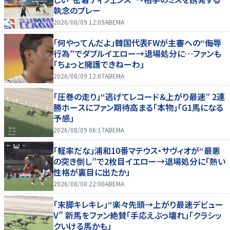
執念のプレー
2026/08/09 12:09
ABEMA
「何やってんだよ」韓国代表FWが主審への“侮辱
行為”でダブルイエロー→退場処分に…ファンも
「ちょっと擁護できねーわ」
2026/08/09 12:07
ABEMA
「圧巻の走り」“逃げてレコード＆上がり最速” 2連
勝ホースにファン期待高まる「本物」「G1馬になる
予感」
2026/08/09 06:17
ABEMA
「軽率だな」浦和10番マテウス・サヴィオが“最悪
の突き倒し”で2枚目イエロー→退場処分に「熱い
性格が裏目に出たか」
2026/08/08 22:00
ABEMA
「末脚キレキレ」“楽々先頭→上がり最速デビュー
V” 新馬をファン絶賛「手応えぶっ壊れ」「クラシッ
クいける馬かも」