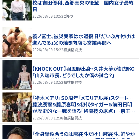
校は吉田優利、西郷真央の後輩 国内女子最終
日
2026/08/09 13:53
ゴルフ
義ノ富士、被災実家は水道復旧「だいぶ片付けは
進んでる」父の焼き肉店も営業再開へ
2026/08/09 15:22
相撲格闘技
【KNOCK OUT】羽曳野出身・久井大夢が凱旋KO
「山入端市長、どうでしたか僕の試合？」
2026/08/09 13:52
相撲格闘技
「猪木×アリ」５０周年「メモリアル展」スタート…
藤波辰爾＆藤原喜明＆初代タイガー＆前田日明
が歴史的な一戦を語る「格闘技の原点」…京王プ
ラザホテルで３１日まで
2026/08/09 12:38
相撲格闘技
「全身緑似合うのは魔裟斗だけ！」魔裟斗、鮮やか