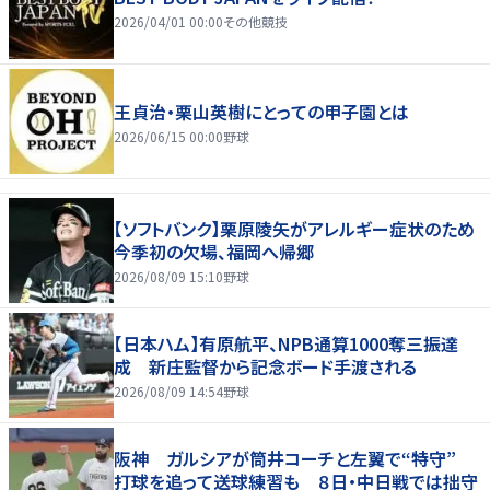
2026/04/01 00:00
その他競技
王貞治・栗山英樹にとっての甲子園とは
2026/06/15 00:00
野球
【ソフトバンク】栗原陵矢がアレルギー症状のため
今季初の欠場、福岡へ帰郷
2026/08/09 15:10
野球
【日本ハム】有原航平、NPB通算1000奪三振達
成 新庄監督から記念ボード手渡される
2026/08/09 14:54
野球
阪神 ガルシアが筒井コーチと左翼で“特守”
打球を追って送球練習も ８日・中日戦では拙守