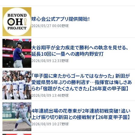
球心会公式アプリ提供開始！
2026/05/27 00:00
野球
大谷翔平が全力疾走で勝利への執念を見せる、
延長10回に一塁への適時内野安打
2026/08/09 12:33
野球
「甲子園に来たからゴールではなかった」 新田が
愛媛県勢5年ぶりの勝利逃す…指揮官は悔しさあ
らわ「宿題がたくさんできた」【26年夏の甲子園】
2026/08/09 13:46
野球
4年連続出場の花巻東が2年連続初戦突破！追い
上げ振り切り新田との接戦制す【26年夏甲子園】
2026/08/09 10:27
野球