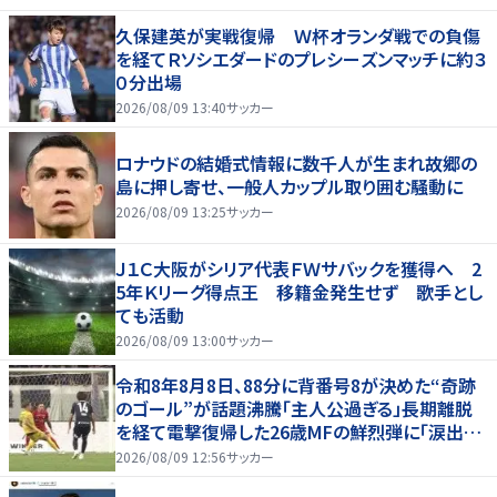
久保建英が実戦復帰 Ｗ杯オランダ戦での負傷
を経てＲソシエダードのプレシーズンマッチに約３
０分出場
2026/08/09 13:40
サッカー
ロナウドの結婚式情報に数千人が生まれ故郷の
島に押し寄せ、一般人カップル取り囲む騒動に
2026/08/09 13:25
サッカー
Ｊ１Ｃ大阪がシリア代表ＦＷサバックを獲得へ 2
5年Ｋリーグ得点王 移籍金発生せず 歌手とし
ても活動
2026/08/09 13:00
サッカー
令和8年8月8日、88分に背番号8が決めた“奇跡
のゴール”が話題沸騰「主人公過ぎる」長期離脱
を経て電撃復帰した26歳MFの鮮烈弾に「涙出て
きた」
2026/08/09 12:56
サッカー