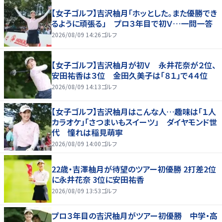
【女子ゴルフ】吉沢柚月「ホッとした。また優勝でき
るように頑張る」 プロ３年目で初Ｖ…一問一答
2026/08/09 14:26
ゴルフ
【女子ゴルフ】吉沢柚月が初Ｖ 永井花奈が２位、
安田祐香は３位 金田久美子は「８１」で４４位
2026/08/09 14:13
ゴルフ
【女子ゴルフ】吉沢柚月はこんな人…趣味は「１人
カラオケ」「さつまいもスイーツ」 ダイヤモンド世
代 憧れは稲見萌寧
2026/08/09 14:00
ゴルフ
22歳・吉澤柚月が待望のツアー初優勝 2打差2位
に永井花奈 3位に安田祐香
2026/08/09 13:53
ゴルフ
プロ３年目の吉沢柚月がツアー初優勝 中学・高