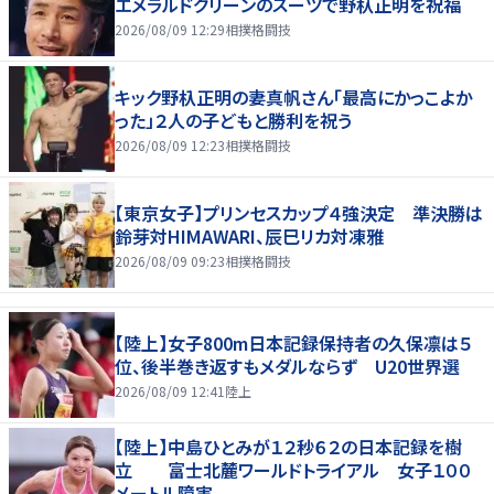
エメラルドグリーンのスーツで野杁正明を祝福
2026/08/09 12:29
相撲格闘技
キック野杁正明の妻真帆さん「最高にかっこよか
った」２人の子どもと勝利を祝う
2026/08/09 12:23
相撲格闘技
【東京女子】プリンセスカップ４強決定 準決勝は
鈴芽対HIMAWARI、辰巳リカ対凍雅
2026/08/09 09:23
相撲格闘技
【陸上】女子800m日本記録保持者の久保凛は５
位、後半巻き返すもメダルならず U20世界選
2026/08/09 12:41
陸上
【陸上】中島ひとみが１２秒６２の日本記録を樹
立 富士北麓ワールドトライアル 女子１００
メートル障害