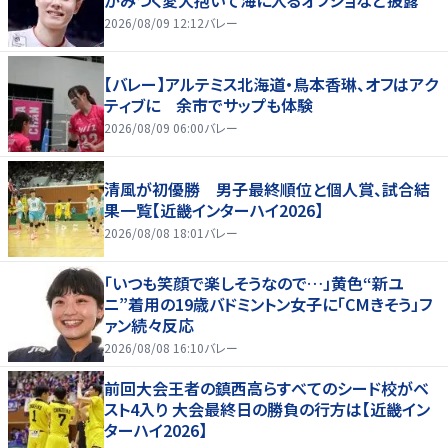
2026/08/09 12:12
バレー
【バレー】アルテミス北海道・鳥本香琳、オフはアク
ティブに 余市でサップも体験
2026/08/09 06:00
バレー
清風が初優勝 男子最終順位と個人賞、試合結
果一覧【近畿インターハイ2026】
2026/08/08 18:01
バレー
「いつも笑顔で楽しそうなので…」黄色“新ユ
ニ”着用の19歳バドミントン女子に「CMきそう」フ
ァン続々反応
2026/08/08 16:10
バレー
前回大会王者の鎮西高らすべてのシード校がベ
スト4入り 大会最終日の勝負の行方は【近畿イン
ターハイ2026】