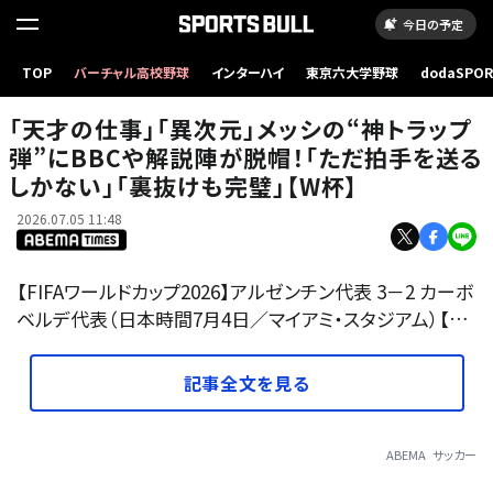
今日の予定
「天才の仕事」「異次元」メッシの“神トラップ弾”にBBCや解説陣が脱帽！「ただ拍手を送るし
TOP
バーチャル高校野球
インターハイ
東京六大学野球
dodaSPO
かない」「裏抜けも完璧」【W杯】
（新しいタブ
「天才の仕事」「異次元」メッシの“神トラップ
弾”にBBCや解説陣が脱帽！「ただ拍手を送る
しかない」「裏抜けも完璧」【W杯】
2026.07.05 11:48
【FIFAワールドカップ2026】アルゼンチン代表 3－2 カーボ
ベルデ代表（日本時間7月4日／マイアミ・スタジアム）【…
記事全文を見る
ABEMA
サッカー