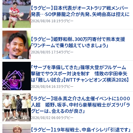
【ラグビー】日本代表がオーストラリア戦メンバー
発表…SO伊藤龍之介が先発、矢崎由高は控えに
2026/08/06 18:19
ラグビー
【ラグビー】姫野和樹、300万円寄付で熊本支援
「ワンチームで乗り越えていきましょう」
2026/08/05 17:54
ラグビー
「サーブを準備してきた」篠塚大登がフルゲーム
撃破でサウスポー対決を制す 惜敗の宇田幸矢
は「難しい試合」【WTTチャンピオンズ横浜2026】
2026/08/04 16:33
ラグビー
【ラグビー】垣永真之介さん主催イベントに１０００
人超 姫野、坂手、中村ら豪華桜戦士がズラリ「ラ
グビーは、会えるのが良さ」
2026/08/02 06:00
ラグビー
【ラグビー】１９年桜戦士、中島イシレリ「引退です」