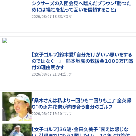
シクサーズの入団会見へ臨んだブラウン「勝つた
めには犠牲を払って互いを信頼すること」
2026/08/07 18:33
バスケ
【女子ゴルフ】鈴木愛「自分だけがいい思いをする
のではなく…」 熊本地震の救援金１０００万円寄
付の理由明かす
2026/08/07 21:34
ゴルフ
「桑木さんは私より一回りも二回りも上」“全英帰
り”の永井花奈が向き合う自分のゴルフ
2026/08/07 19:10
ゴルフ
【女子ゴルフ】３６歳・金田久美子「衰えは感じな
い。引退までにもう１勝したい」 １０年ぶり首位