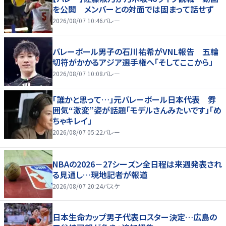
を公開 メンバーとの対面では固まって話せず
2026/08/07 10:46
バレー
バレーボール男子の石川祐希がVNL報告 五輪
切符がかかるアジア選手権へ「そしてここから」
2026/08/07 10:08
バレー
「誰かと思って…」元バレーボール日本代表 雰
囲気“激変”姿が話題「モデルさんみたいです」「め
ちゃキレイ」
2026/08/07 05:22
バレー
NBAの2026－27シーズン全日程は来週発表され
る見通し…現地記者が報道
2026/08/07 20:24
バスケ
日本生命カップ男子代表ロスター決定…広島の