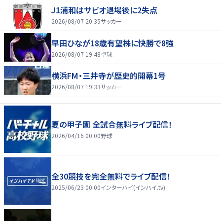
J1浦和はサビオ退場後に2失点
2026/08/07 20:35
サッカー
早田ひなが18歳有望株に快勝で8強
2026/08/07 19:48
卓球
横浜FM・三井寺が歴史的開幕1号
2026/08/07 19:33
サッカー
夏の甲子園 全試合無料ライブ配信！
2026/04/16 00:00
野球
全30競技を完全無料でライブ配信！
2025/06/23 00:00
インターハイ(インハイ.tv)