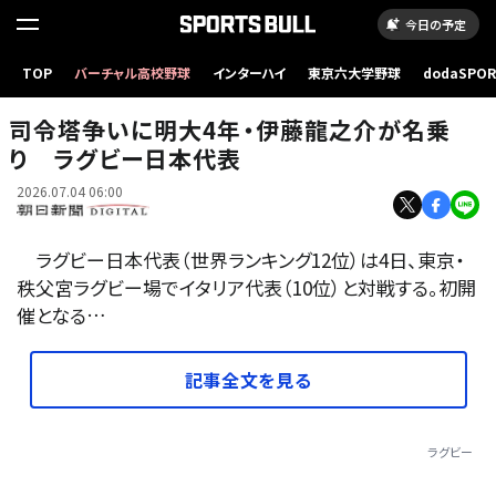
今日の予定
TOP
バーチャル高校野球
インターハイ
東京六大学野球
dodaSPO
ラグビー日本代表合宿に参加した伊藤龍之介
（新しいタブ
司令塔争いに明大4年・伊藤龍之介が名乗
り ラグビー日本代表
2026.07.04 06:00
ラグビー日本代表（世界ランキング12位）は4日、東京・
秩父宮ラグビー場でイタリア代表（10位）と対戦する。初開
催となる…
記事全文を見る
ラグビー