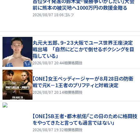
首位タイ発進の鈴木愛「優勝争いがしたい」大会
前に熊本の被災地へ1000万円の救援金贈る
2026/08/07 18:06
ゴルフ
丸元大五郎、９・２３大阪でユース世界王座決定
戦出場 「自然にどこかで倒せるボクシングを目
指している」
2026/08/07 20:44
相撲格闘技
【ONE】女王ペッディージャーが８月28日の防衛
戦で元K－1王者のプリフティと対戦決定
2026/08/07 20:14
相撲格闘技
【ONE】SB王者・都木航佑「この日のために格闘技
をやってきたと言っても過言ではない」
2026/08/07 19:32
相撲格闘技