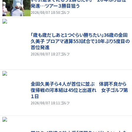
発進…ツアー３勝目狙う
2026/08/07 18:50
ゴルフ
「歳も歳だしあと1つぐらい勝ちたい」36歳の金田
久美子 プロアマ通算553試合で10年ぶり5度目の
首位発進
2026/08/07 18:27
ゴルフ
金田久美子ら４人が首位に並ぶ 体調不良から
復帰戦の河本結は45位と出遅れ 女子ゴルフ第
１日
2026/08/07 18:11
ゴルフ