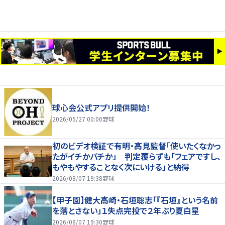
球心会公式アプリ提供開始！
2026/05/27 00:00
野球
初のビデオ検証で有明・高見監督「使いたくなかっ
たがイチかバチか」 判定覆らずも「フェアですし、
もやもやすることなく次にいける」と納得
2026/08/07 19:38
野球
【甲子園】健大高崎・石垣聡志「『石垣』という名前
を落とさない」１失点完投で２年ぶり夏白星
2026/08/07 19:30
野球