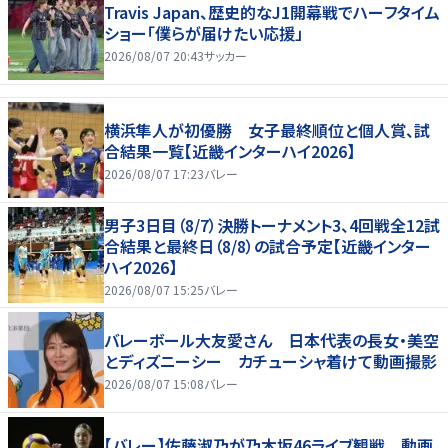
Travis Japan、歴史的なJ1開幕戦でハーフタイム
ショー「僕らが届けたい応援」
2026/08/07 20:43
サッカー
横浜隼人が初優勝 女子最終順位と個人賞、試
合結果一覧【近畿インターハイ2026】
2026/08/07 17:23
バレー
男子3日目（8/7）決勝トーナメント3、4回戦全12試
合結果と最終日（8/8）の試合予定【近畿インター
ハイ2026】
2026/08/07 15:25
バレー
バレーボール大友愛さん 日本代表の長女・美空
とディズニーシー カチューシャ着けて動画撮影
2026/08/07 15:08
バレー
【バレー】佐藤淑乃が乃木坂46ライブ観戦 動画