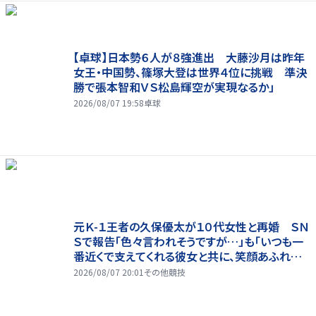
【卓球】日本勢６人が８強進出 大藤沙月は昨年
女王・中国勢、篠塚大登は世界４位に挑戦 準決
勝で張本智和ＶＳ松島輝空が実現なるか」
2026/08/07 19:58
卓球
元Ｋ-１王者の久保優太が１０代女性と再婚 ＳＮ
Ｓで報告「色々言われそうですが…」も「いつも一
番近くで支えてくれる彼女と共に、笑顔あふれる
家庭を築いていきたい」
2026/08/07 20:01
その他競技