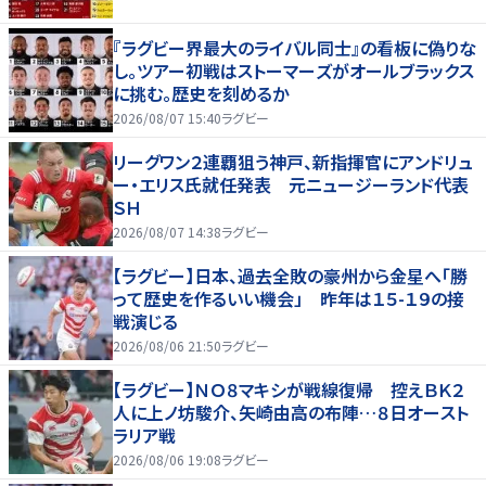
『ラグビー界最大のライバル同士』の看板に偽りな
し。ツアー初戦はストーマーズがオールブラックス
に挑む。歴史を刻めるか
2026/08/07 15:40
ラグビー
リーグワン２連覇狙う神戸、新指揮官にアンドリュ
ー・エリス氏就任発表 元ニュージーランド代表
ＳＨ
2026/08/07 14:38
ラグビー
【ラグビー】日本、過去全敗の豪州から金星へ「勝
って歴史を作るいい機会」 昨年は１５-１９の接
戦演じる
2026/08/06 21:50
ラグビー
【ラグビー】ＮＯ８マキシが戦線復帰 控えＢＫ２
人に上ノ坊駿介、矢崎由高の布陣…８日オースト
ラリア戦
2026/08/06 19:08
ラグビー