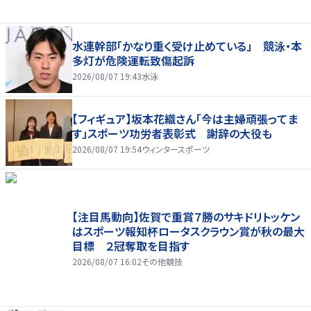
水連幹部「かなり重く受け止めている」 競泳・本
多灯が危険運転致傷起訴
2026/08/07 19:43
水泳
【フィギュア】坂本花織さん「今は主婦頑張ってま
す」スポーツ功労者表彰式 謝辞の大役も
2026/08/07 19:54
ウィンタースポーツ
【注目馬動向】佐賀で重賞７勝のサキドリトッケン
はスポーツ報知杯ロータスクラウン賞が秋の最大
目標 ２冠奪取を目指す
2026/08/07 16:02
その他競技