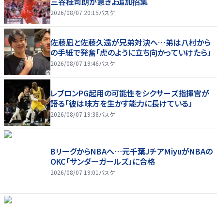
三谷桂司朗が急きょ追加招集
2026/08/07 20:15
バスケ
佐藤凪と佐藤久遠が兄弟対決へ…弟は八村から
の手紙で発奮「虎のように立ち向かっていけたら」
2026/08/07 19:46
バスケ
レブロンPG起用の可能性をシクサーズ指揮官が
語る「彼は味方を生かす能力に長けている」
2026/08/07 19:38
バスケ
BリーグからNBAへ…元千葉JチアMiyuがNBAの
OKC「サンダーガールズ」に合格
2026/08/07 19:01
バスケ