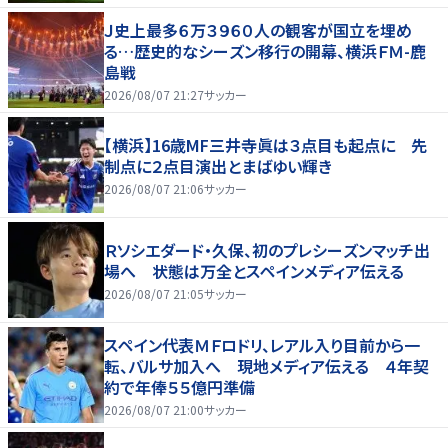
Ｊ史上最多６万３９６０人の観客が国立を埋め
る…歴史的なシーズン移行の開幕、横浜ＦＭ-鹿
島戦
2026/08/07 21:27
サッカー
【横浜】16歳MF三井寺眞は３点目も起点に 先
制点に２点目演出とまばゆい輝き
2026/08/07 21:06
サッカー
Ｒソシエダード・久保、初のプレシーズンマッチ出
場へ 状態は万全とスペインメディア伝える
2026/08/07 21:05
サッカー
スペイン代表ＭＦロドリ、レアル入り目前から一
転、バルサ加入へ 現地メディア伝える ４年契
約で年俸５５億円準備
2026/08/07 21:00
サッカー