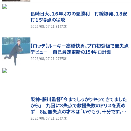
長崎日大、１６年ぶりの夏勝利 打線爆発、１８安
打１５得点の猛攻
2026/08/07 21:31
野球
【ロッテ】ルーキー高橋快秀、プロ初登板で無失点
デビュー 自己最速更新の154キロ計測
2026/08/07 21:27
野球
阪神・藤川監督「今までしっかりやってきてました
から」 九回に３失点で救援失敗のドリスを責め
ず ８回無失点の才木は「いやもう、十分です。あ
の回まででも十分な仕事でしたか」
2026/08/07 21:25
野球