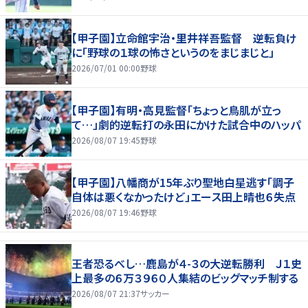
【甲子園】立命館宇治・里井祥吾監督 逆転負け
に「野球の１球の怖さというのをまじまじと」
2026/07/01 00:00
野球
【甲子園】有明・高見監督「ちょっと鳥肌が立っ
て…」劇的逆転打の永田にかけた試合中のハッパ
2026/08/07 19:45
野球
【甲子園】八幡商が15年ぶり聖地白星逃す「調子
自体は悪くなかったけど」エース田上晴也６失点
2026/08/07 19:46
野球
王者恐るべし…鹿島が４-３の大逆転勝利 Ｊ１史
上最多の６万３９６０人集結のビッグマッチ制する
2026/08/07 21:37
サッカー