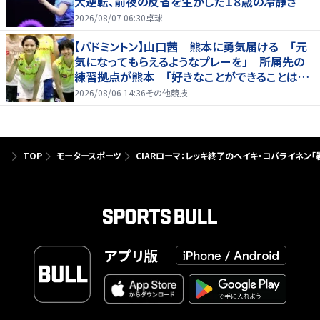
大逆転、前夜の反省を生かした１８歳の冷静さ
2026/08/07 06:30
卓球
【バドミントン】山口茜 熊本に勇気届ける 「元
気になってもらえるようなプレーを」 所属先の
練習拠点が熊本 「好きなことができることは当
たり前じゃない」
2026/08/06 14:36
その他競技
TOP
モータースポーツ
CIARローマ：レッキ終了のヘイキ・コバライネン
アプリ版