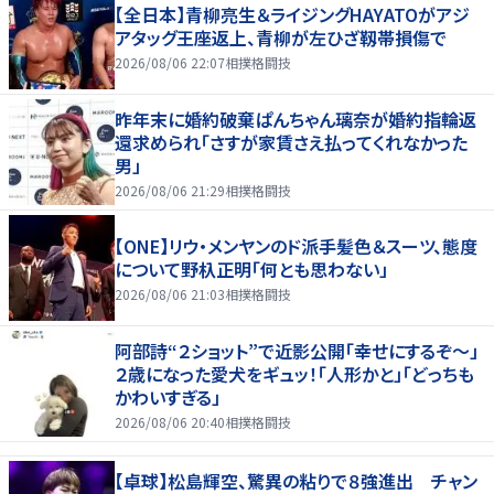
【全日本】青柳亮生＆ライジングHAYATOがアジ
アタッグ王座返上、青柳が左ひざ靱帯損傷で
2026/08/06 22:07
相撲格闘技
昨年末に婚約破棄ぱんちゃん璃奈が婚約指輪返
還求められ「さすが家賃さえ払ってくれなかった
男」
2026/08/06 21:29
相撲格闘技
【ONE】リウ・メンヤンのド派手髪色＆スーツ、態度
について野杁正明「何とも思わない」
2026/08/06 21:03
相撲格闘技
阿部詩“２ショット”で近影公開「幸せにするぞ〜」
２歳になった愛犬をギュッ！「人形かと」「どっちも
かわいすぎる」
2026/08/06 20:40
相撲格闘技
【卓球】松島輝空、驚異の粘りで８強進出 チャン