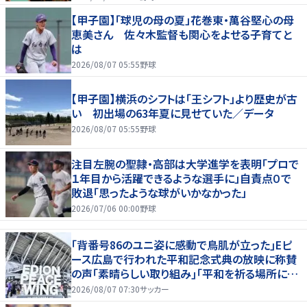
【甲子園】「球児の母の夏」花巻東・萬谷堅心の母
恵美さん 佐々木監督も関心をよせる子育てと
は
2026/08/07 05:55
野球
【甲子園】横浜のシフトは「王シフト」より歴史が古
い 初出場の63年夏に見せていた／データ
2026/08/07 05:55
野球
注目左腕の聖隷・高部は大学進学を表明「プロで
１年目から活躍できるような選手に」自責点０で
敗退「思ったような球がいかなかった」
2026/07/06 00:00
野球
｢背番号86のユニ姿に感動で鳥肌が立った｣Eピ
ース広島で行われた平和記念式典の放映に称賛
の声｢素晴らしい取り組み｣｢平和を祈る場所に相
応しい｣
2026/08/07 07:30
サッカー