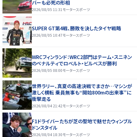
バーも必死の形相
2026/08/05 11:31
モータースポーツ
SUPER GT第4戦、勝敗を決したタイヤ戦略
2026/08/05 10:47
モータースポーツ
WRCフィンランド：WRC2部門はテーム・スニネン
のペナルティでロベルト・ビルベスが勝利
2026/08/05 08:00
モータースポーツ
世界ラリー、真夏の高速決戦でまさか…マシンが
激しく横転 乗員無事も“開始800mの出来事”に
衝撃走る
2026/08/04 21:42
モータースポーツ
F1ドライバーたちが芝の聖地で魅せたウィンブル
ドンスタイル
2026/08/04 18:30
モータースポーツ