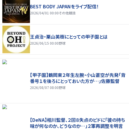
BEST BODY JAPANをライブ配信！
2026/04/01 00:00
その他競技
王貞治・栗山英樹にとっての甲子園とは
2026/06/15 00:00
野球
【甲子園】鶴岡東２年生左腕・小山蒼空が先発「背
番号１を後ろにとっておいた方が…」佐藤監督
2026/08/07 08:00
野球
【DeNA】相川監督、２回８失点のビドに「彼の持ち
味が何なのか、どうなのか…」２軍再調整を明言