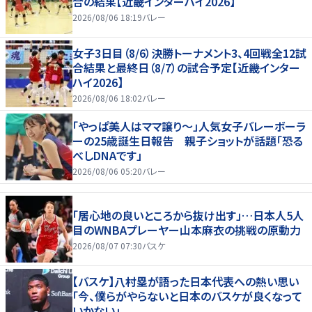
合の結果【近畿インターハイ2026】
2026/08/06 18:19
バレー
女子3日目（8/6）決勝トーナメント3、4回戦全12試
合結果と最終日（8/7）の試合予定【近畿インター
ハイ2026】
2026/08/06 18:02
バレー
「やっぱ美人はママ譲り～」人気女子バレーボーラ
ーの25歳誕生日報告 親子ショットが話題「恐る
べしDNAです」
2026/08/06 05:20
バレー
「居心地の良いところから抜け出す」…日本人5人
目のWNBAプレーヤー山本麻衣の挑戦の原動力
2026/08/07 07:30
バスケ
【バスケ】八村塁が語った日本代表への熱い思い
「今、僕らがやらないと日本のバスケが良くなって
いかない」