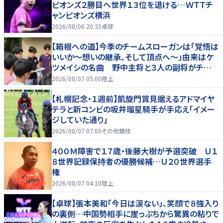
ピオンズ２勝目へ世界１３位を退ける…ＷＴＴチ
ャンピオンズ横浜
2026/08/06 20:35
卓球
【箱根への道】今季のチームスローガンは「覚悟は
いいか～想いの継承、そして頂点へ～」由来はケ
ツメイシの名曲 野中主将と３人の副将がチーム
を引っ張る…夏合宿特集第１弾、国学院大
2026/08/07 05:00
陸上
【札幌記念・１週前】凱旋門賞見据えるアドマイヤ
テラと新コンビの坂井瑠星騎手が手応え「イメー
ジしていた通り」
2026/08/07 07:00
その他競技
４００Ｍ障害で１７歳・後藤大樹が予選突破 Ｕ１
８世界記録保持者の優勝候補…Ｕ２０世界選手
権
2026/08/07 04:10
陸上
【卓球】張本美和「今日は涙ない」、笑顔で８強入り
の裏側…中国勢相手に崖っぷちから驚異の粘りで