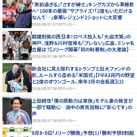
｢男前過ぎる｣｢さすが紳士｣キングカズから澤穂希
へ“100本の薔薇”サプライズ！｢2度もいただける
なんて…｣豪華レジェンド2ショットに大反響
2026/08/07 07:00
サッカー
群雄割拠の西日本！ロペス加入も｢大迫次第｣の
神戸、浅野＆川村復帰も｢ブレない｣広島、ミシャ名
古屋は？【Jリーグ開幕｢初の秋春制｣の大激論】
(2)
2026/08/07 06:30
サッカー
新会社に見え隠れするトランプと巨大ファンドの
影、ルールすら歪める｢米国式｣【FIFA3兆円の野望
と2度のオウンゴール、来年3月の会長選】(2)
2026/08/07 06:00
サッカー
上田綺世「僕の原動力は家族」モデル妻の発言が
一部で騒動に…渦中の男気投稿に「安心です」の
声
2026/08/07 06:00
サッカー
8月8・9日｢Jリーグ勝敗｣予想(1)｢勝利予想8割超