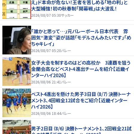
え｣ド本命が危ない！王者を苦しめる｢地の利｣と
大型補強！初の秋春制｢開幕戦｣は大波乱！
2026/08/07 05:30
サッカー
「誰かと思って…」元バレーボール日本代表 雰
囲気“激変”姿が話題「モデルさんみたいです」「め
ちゃキレイ」
2026/08/07 05:20
バレー
女子大会を制するのはどの高校か 3連覇を狙う
金蘭会高などベスト４進出チームを紹介【近畿イ
ンターハイ2026】
2026/08/06 21:41
バレー
ベスト4進出を懸けた男子3日目（8/7）決勝トーナ
メント3、4回戦全12試合をご紹介【近畿インター
ハイ2026】
2026/08/06 18:44
バレー
男子2日目（8/6）決勝トーナメント1、2回戦全21試