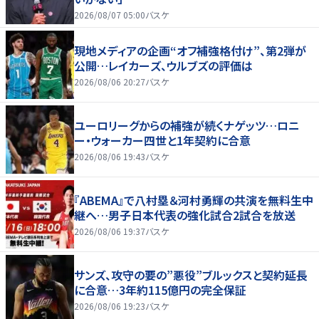
2026/08/07 05:00
バスケ
現地メディアの企画“オフ補強格付け”、第2弾が
公開…レイカーズ、ウルブズの評価は
2026/08/06 20:27
バスケ
ユーロリーグからの補強が続くナゲッツ…ロニ
ー・ウォーカー四世と1年契約に合意
2026/08/06 19:43
バスケ
『ABEMA』で八村塁＆河村勇輝の共演を無料生中
継へ…男子日本代表の強化試合2試合を放送
2026/08/06 19:37
バスケ
サンズ、攻守の要の”悪役”ブルックスと契約延長
に合意…3年約115億円の完全保証
2026/08/06 19:23
バスケ