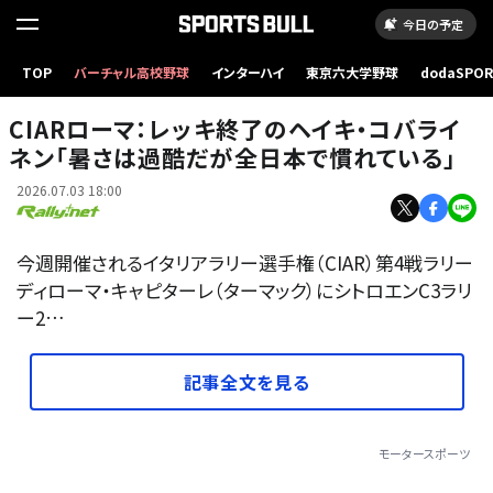
今日の予定
TOP
バーチャル高校野球
インターハイ
東京六大学野球
dodaSPO
（新しいタブ
CIARローマ：レッキ終了のヘイキ・コバライ
ネン「暑さは過酷だが全日本で慣れている」
2026.07.03 18:00
今週開催されるイタリアラリー選手権（CIAR）第4戦ラリー
ディローマ・キャピターレ（ターマック）にシトロエンC3ラリ
ー2…
記事全文を見る
モータースポーツ