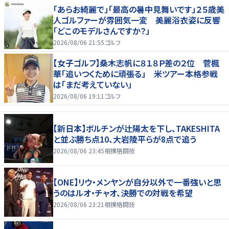
「あらお綺麗で」「最高の暑中見舞いです」２５歳美
人ゴルファーが雰囲気一変 美麗浴衣姿に反響
「どこのモデルさんですか？」
2026/08/06 21:55
ゴルフ
【女子ゴルフ】桑木志帆に８１８Ｐ差の２位 菅楓
華「追いつくために頑張る」 米ツアー本格参戦
は「まだ考えていない」
2026/08/06 19:11
ゴルフ
【新日本】ボルチンが辻陽太を下し、TAKESHITA
と並ぶ勝ち点10、大岩陵平らが8点で追う
2026/08/06 23:45
相撲格闘技
【ONE】リウ・メンヤンが自分以外で一番強いと思
うのはルオ・チャオ、決勝での対戦を希望
2026/08/06 23:21
相撲格闘技