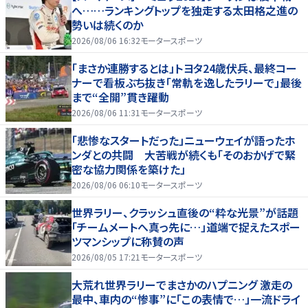
へ……ランキングトップを独走する太田格之進の
勢いは続くのか
2026/08/06 16:32
モータースポーツ
「まさか連勝するとは」トヨタ24歳伏兵、最終コー
ナーで看板ぶち抜き「常軌を逸したラリーで」最後
まで“全開”貫き躍動
2026/08/06 11:31
モータースポーツ
「悲惨なスタートだった」ニューウェイが語ったホ
ンダとの共闘 大苦戦が続くも「そのおかげで緊
密な協力関係を築けた」
2026/08/06 06:10
モータースポーツ
世界ラリー、クラッシュ直後の“粋な光景”が話題
「チームメートへ真っ先に…」道端で捉えたスポー
ツマンシップに称賛の声
2026/08/05 17:21
モータースポーツ
大荒れ世界ラリーでまさかのハプニング 激走の
最中、車内の“惨事”に「この表情で…」一流ドライ