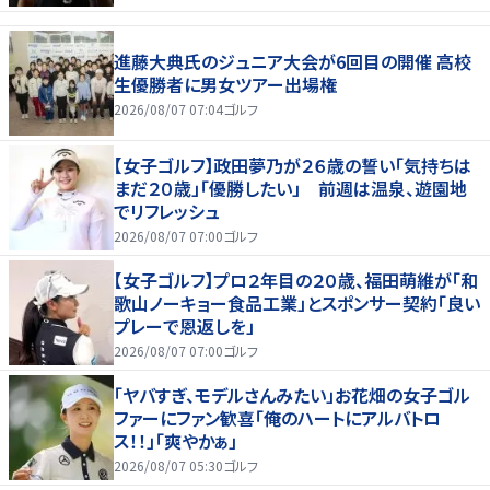
進藤大典氏のジュニア大会が6回目の開催 高校
生優勝者に男女ツアー出場権
2026/08/07 07:04
ゴルフ
【女子ゴルフ】政田夢乃が２６歳の誓い「気持ちは
まだ２０歳」「優勝したい」 前週は温泉、遊園地
でリフレッシュ
2026/08/07 07:00
ゴルフ
【女子ゴルフ】プロ２年目の２０歳、福田萌維が「和
歌山ノーキョー食品工業」とスポンサー契約「良い
プレーで恩返しを」
2026/08/07 07:00
ゴルフ
「ヤバすぎ、モデルさんみたい」お花畑の女子ゴル
ファーにファン歓喜「俺のハートにアルバトロ
ス！！」「爽やかぁ」
2026/08/07 05:30
ゴルフ