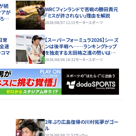
が続
WRCフィンランドで苦戦の勝田貴元
ィアが
「ミスが許されない」理由を解説
ろつ
2026/08/07 12:15
モータースポーツ
日常
【スーパーフォーミュラ2026】シーズ
を全速
ンは後半戦へ……ランキングトップ
一コマ
を独走する太田格之進の勢いは続く
のか
2026/08/06 16:32
モータースポーツ
2年ぶり広島復帰の川村拓夢がゴー
ル
2026/08/08 21:52
サッカー