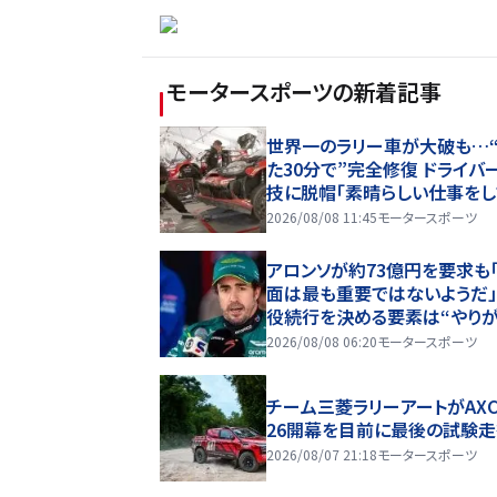
モータースポーツ
の新着記事
世界一のラリー車が大破も…
た30分で”完全修復 ドライバ
技に脱帽「素晴らしい仕事をし
れた」
2026/08/08 11:45
モータースポーツ
アロンソが約73億円を要求も
面は最も重要ではないようだ
役続行を決める要素は“やり
い”「交渉は前向きに進んでい
2026/08/08 06:20
モータースポーツ
チーム三菱ラリーアートがAXCR
26開幕を目前に最後の試験
2026/08/07 21:18
モータースポーツ