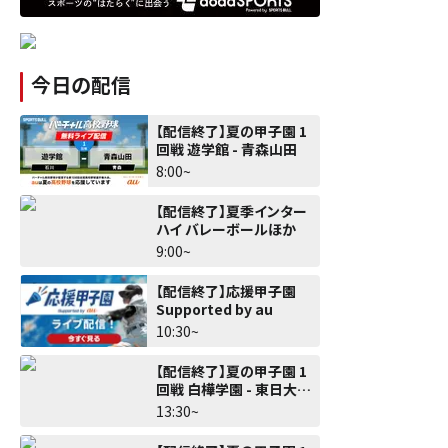
今日の配信
【配信終了】夏の甲子園 1
回戦 遊学館 - 青森山田
8:00~
【配信終了】夏季インター
ハイ バレーボールほか
9:00~
【配信終了】応援甲子園
Supported by au
10:30~
【配信終了】夏の甲子園 1
回戦 白樺学園 - 東日大昌
平
13:30~