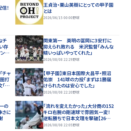
王貞治・栗山英樹にとっての甲子園
配信！
とは
2026/06/15 00:00
野球
なチ
関東第一 英明の冨岡に３安打に
い存
抑えられ敗れる 米沢監督「みんな
マンに
精いっぱいやってくれた」
2026/08/08 22:29
野球
「チャ
【甲子園】東日本国際大昌平・照沼
点圏打
佑崇 141球の力投「まずは1勝届
文「そ
けられたのは安心でした」
」
2026/08/08 22:20
野球
一の
「流れを変えたかった」大分商の152
静さに
キロ右腕の剛速球で雰囲気一変！
謝
逆転勝ちで日本文理を撃破【26年
夏甲子園】
2026/08/08 22:05
野球