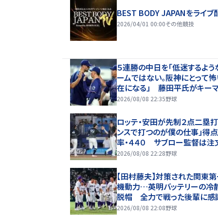
BEST BODY JAPANをライブ
2026/04/01 00:00
その他競技
５連勝の中日を「低迷するよう
ームではない。阪神にとって怖
在になる」 藤田平氏がキー
挙げたのは？
2026/08/08 22:35
野球
ロッテ・安田が先制２点二塁打
ンスで打つのが僕の仕事」得
率・４４０ サブロー監督は注
のあともう１本出してくれると
2026/08/08 22:28
野球
【田村藤夫】対策された関東第
機動力…英明バッテリーの冷
脱帽 全力で戦った後輩に感
2026/08/08 22:08
野球