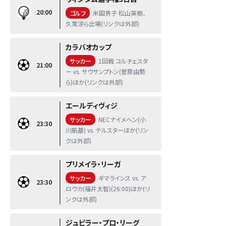
20:00
ゴルフ
米国男子 松山英樹、
久常涼ら出場(リンクは外部)
カラバオカップ
サッカー
1回戦 コルチェスタ
21:00
ー vs. サウサンプトン(菅原由勢
ら)ほか(リンクは外部)
エールディヴィジ
サッカー
NECナイメヘン(小
23:30
川航基) vs. テルスターほか(リン
クは外部)
プリメイラ・リーガ
サッカー
ギマラインス vs. ア
23:30
ロウカ(福井太智)(26:00)ほか(リ
ンクは外部)
ジュピラー・プロ・リーグ