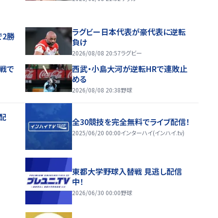
ラグビー日本代表が豪代表に逆転
で2勝
負け
2026/08/08 20:57
ラグビー
戦で
西武・小島大河が逆転HRで連敗止
める
2026/08/08 20:38
野球
配
全30競技を完全無料でライブ配信！
2025/06/20 00:00
インターハイ(インハイ.tv)
東都大学野球入替戦 見逃し配信
中！
2026/06/30 00:00
野球