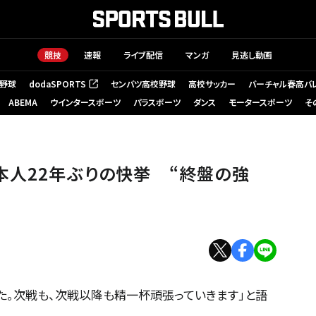
競技
速報
ライブ配信
マンガ
見逃し動画
野球
dodaSPORTS
センバツ高校野球
高校サッカー
バーチャル春高バ
（新しいタブで開く）
ABEMA
ウインタースポーツ
パラスポーツ
ダンス
モータースポーツ
そ
本人22年ぶりの快挙 “終盤の強
た。次戦も、次戦以降も精一杯頑張っていきます」と語