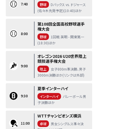
7:40
野球
Dバックス vs. ドジャース
(佐々木先発予定)(10:40)ほか
第108回全国高校野球選手
権大会
8:00
野球
1回戦 英明 - 関東第一
(18:30)ほか
オレゴン2026 U20世界陸上
競技選手権大会
9:00
陸上
女子800m準決勝、男子
3000m決勝ほか(リンクは外部)
夏季インターハイ
9:30
インターハイ
バレーボール男
子決勝ほか
WTTチャンピオンズ横浜
11:00
卓球
男女シングルス準々決