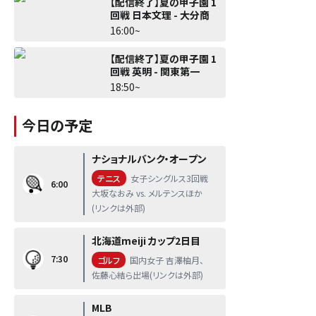
【配信終了】夏の甲子園 1
回戦 日本文理 - 大分商
16:00~
【配信終了】夏の甲子園 1
回戦 英明 - 関東第一
18:50~
今日の予定
ナショナルバンク・オープン
テニス
女子シングルス3回戦
6:00
大坂なおみ vs. メルテンスほか
(リンクは外部)
北海道meiji カップ2日目
7:30
ゴルフ
国内女子 吉澤柚月、
佐藤心結ら出場(リンクは外部)
MLB