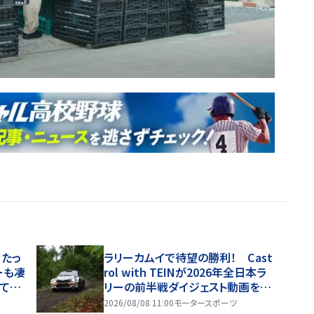
“たっ
ラリーカムイで待望の勝利！ Cast
ーも凄
rol with TEINが2026年全日本ラ
てく
リーの前半戦ダイジェスト動画を公
開
2026/08/08 11:00
モータースポーツ