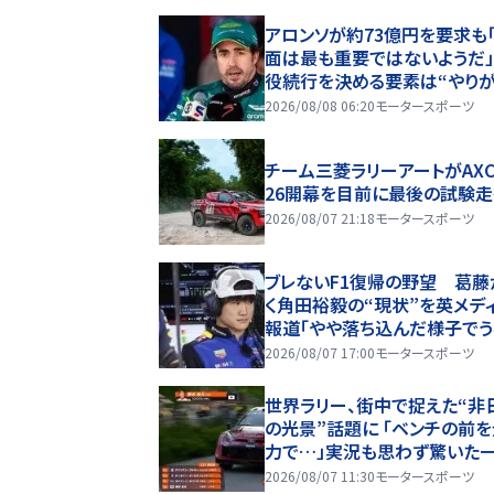
アロンソが約73億円を要求も
面は最も重要ではないようだ
役続行を決める要素は“やり
い”「交渉は前向きに進んでい
2026/08/08 06:20
モータースポーツ
チーム三菱ラリーアートがAXCR
26開幕を目前に最後の試験
2026/08/07 21:18
モータースポーツ
ブレないF1復帰の野望 葛藤
く角田裕毅の“現状”を英メデ
報道「やや落ち込んだ様子でう
いている姿も見られる」
2026/08/07 17:00
モータースポーツ
世界ラリー、街中で捉えた“非
の光景”話題に 「ベンチの前
力で…」実況も思わず驚いた
2026/08/07 11:30
モータースポーツ