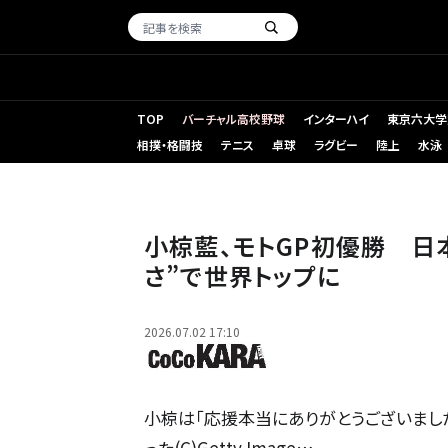
TOP
バーチャル高校野球
インターハイ
東京六大学
相撲・格闘技
テニス
卓球
ラグビー
陸上
水泳
小椋藍、モトGP初優勝 日
さ”で世界トップに
2026.07.02 17:10
小椋は「応援本当にありがとうございまし
った(C)Getty Image…