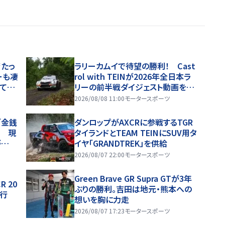
“たっ
ラリーカムイで待望の勝利！ Cast
ーも凄
rol with TEINが2026年全日本ラ
てく
リーの前半戦ダイジェスト動画を公
開
2026/08/08 11:00
モータースポーツ
「金銭
ダンロップがAXCRに参戦するTGR
」 現
タイランドとTEAM TEINにSUV用タ
が
イヤ「GRANDTREK」を供給
る」
2026/08/07 22:00
モータースポーツ
Green Brave GR Supra GTが3年
 20
ぶりの勝利。吉田は地元・熊本への
走行
想いを胸に力走
2026/08/07 17:23
モータースポーツ