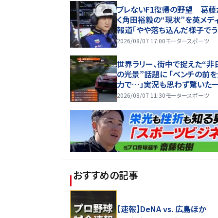
ブレないF1復帰の野望 葛藤
く角田裕毅の“現状”を英メデ
報道「やや落ち込んだ様子でう
いている姿も見られる」
2026/08/07 17:00
モータースポーツ
世界ラリー、街中で捉えた“非
の光景”話題に 「ベンチの前
力で…」実況も思わず驚いた
2026/08/07 11:30
モータースポーツ
おすすめの記事
【速報】DeNA vs. 広島ほか