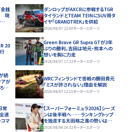
「金銭
ダンロップがAXCRに参戦するTGR
」 現
タイランドとTEAM TEINにSUV用タ
が
イヤ「GRANDTREK」を供給
る」
2026/08/07 22:00
モータースポーツ
Green Brave GR Supra GTが3年
 20
ぶりの勝利。吉田は地元・熊本への
走行
想いを胸に力走
2026/08/07 17:23
モータースポーツ
が続
WRCフィンランドで苦戦の勝田貴元
ィアが
「ミスが許されない」理由を解説
ろつ
2026/08/07 12:15
モータースポーツ
日常
【スーパーフォーミュラ2026】シーズ
を全速
ンは後半戦へ……ランキングトップ
一コマ
を独走する太田格之進の勢いは続く
のか
2026/08/06 16:32
モータースポーツ