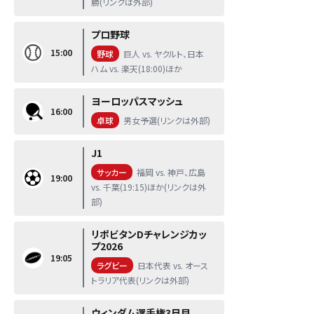
勝(リンクは外部)
プロ野球
15:00
野球
巨人 vs. ヤクルト、日本
ハム vs. 楽天(18:00)ほか
ヨーロッパスマッシュ
16:00
卓球
男女予選(リンクは外部)
J1
サッカー
福岡 vs. 神戸、広島
19:00
vs. 千葉(19:15)ほか(リンクは外
部)
リポビタンDチャレンジカッ
プ2026
19:05
ラグビー
日本代表 vs. オース
トラリア代表(リンクは外部)
ウィンダム選手権3日目