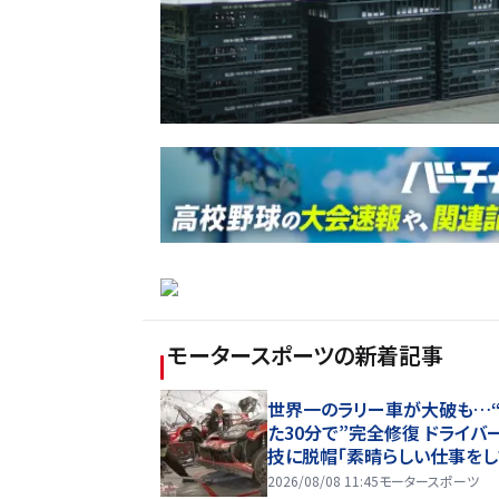
モータースポーツ
の新着記事
世界一のラリー車が大破も…
た30分で”完全修復 ドライバ
技に脱帽「素晴らしい仕事をし
れた」
2026/08/08 11:45
モータースポーツ