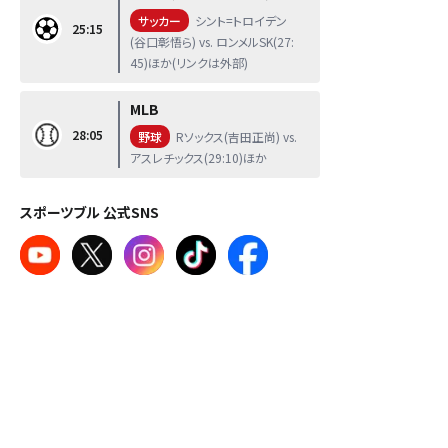
サッカー
シント=トロイデン
25:15
(谷口彰悟ら) vs. ロンメルSK(27:
45)ほか(リンクは外部)
MLB
28:05
野球
Rソックス(吉田正尚) vs.
アスレチックス(29:10)ほか
スポーツブル 公式SNS