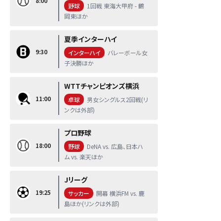
8:00
野球
1回戦 東海大甲府 - 鶴
岡東ほか
夏季インターハイ
9:30
インターハイ
バレーボール女
子決勝ほか
WTTチャンピオンズ横浜
11:00
卓球
男女シングルス2回戦(リ
ンクは外部)
プロ野球
18:00
野球
DeNA vs. 広島、日本ハ
ム vs. 楽天ほか
Jリーグ
19:25
サッカー
開幕 横浜FM vs. 鹿
島ほか(リンクは外部)