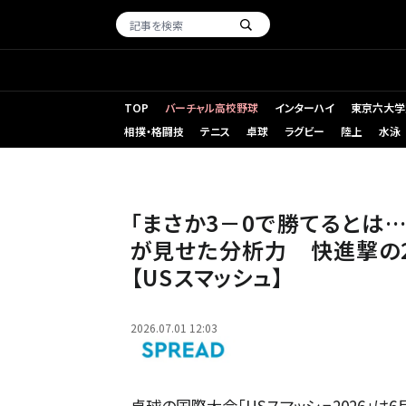
TOP
バーチャル高校野球
インターハイ
東京六大学
相撲・格闘技
テニス
卓球
ラグビー
陸上
水泳
「まさか3－0で勝てるとは……」世界2位・王曼昱撃破の佐藤
ュ】
「まさか3－0で勝てるとは
が見せた分析力 快進撃の2
【USスマッシュ】
2026.07.01 12:03
卓球の国際大会「USスマッシュ2026」は