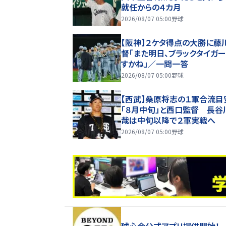
就任からの４カ月
2026/08/07 05:00
野球
【阪神】２ケタ得点の大勝に藤
督「また明日、ブラックタイガ
すかね」／一問一答
2026/08/07 05:00
野球
【西武】桑原将志の１軍合流目
「８月中旬」と西口監督 長谷
哉は中旬以降で２軍実戦へ
2026/08/07 05:00
野球