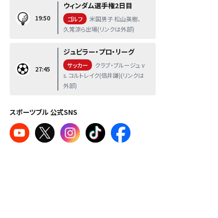
ウィンダム選手権2日目
19:50
ゴルフ
米国男子 松山英樹、
久常涼ら出場(リンクは外部)
ジュピラー・プロ・リーグ
サッカー
クラブ・ブルージュ v
27:45
s. コルトレイク(倍井謙)(リンクは
外部)
スポーツブル 公式SNS