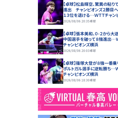
【卓球】松島輝空、驚異の粘り
進出 チャンピオンズ２勝目
１３位を退ける…ＷＴＴチャン
ズ横浜
2026/08/06 20:35
卓球
【卓球】張本美和、０-２から
中国選手を破って８強進出…
チャンピオンズ横浜
2026/08/06 20:03
卓球
【卓球】篠塚大登が８強一番
ポルトガル選手に逆転勝ち…
チャンピオンズ横浜
2026/08/06 18:30
卓球