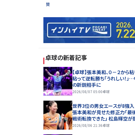
賛
卓球
の新着記事
【卓球】張本美和、０－２から粘
粘って逆転勝ち「うれしい！」
の新鋭相手に
2026/08/07 05:00
卓球
世界3位の男女エースが8強
張本美和が見せた修正力「最
戦術転換できた」 松島輝空が
だ逆転力「一球ずつ粘り強く」【
2026/08/06 21:36
卓球
チャンピオンズ横浜2026】