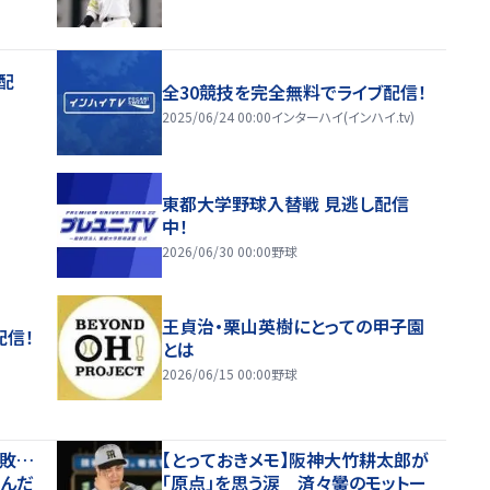
配
全30競技を完全無料でライブ配信！
2025/06/24 00:00
インターハイ(インハイ.tv)
東都大学野球入替戦 見逃し配信
中！
2026/06/30 00:00
野球
王貞治・栗山英樹にとっての甲子園
配信！
とは
2026/06/15 00:00
野球
惜敗…
【とっておきメモ】阪神大竹耕太郎が
歩んだ
「原点」を思う涙 済々黌のモットー