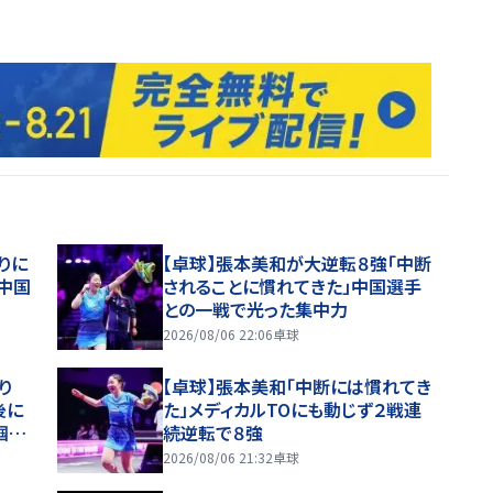
りに
【卓球】張本美和が大逆転８強「中断
…中国
されることに慣れてきた」中国選手
との一戦で光った集中力
2026/08/06 22:06
卓球
入り
【卓球】張本美和「中断には慣れてき
後に
た」メディカルTOにも動じず２戦連
掴ん
続逆転で８強
WTT
2026/08/06 21:32
卓球