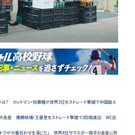
は？ カットマン・佐藤瞳が世界2位をストレート撃破で中国越え
ら大金星 優勝候補・王曼昱をストレート撃破で3回戦進出 WC出
サトウが大番狂わせを演じた」 世界4位サウスポー相手の金星に称