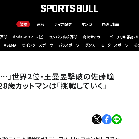
競技
速報
ライブ配信
マンガ
見逃し動画
野球
dodaSPORTS
センバツ高校野球
高校サッカー
バーチャル春高バ
（新しいタブで開く）
ABEMA
ウインタースポーツ
パラスポーツ
ダンス
モータースポーツ
そ
瞳が見せた分析力 快進撃の28歳カットマンは「挑戦していく」【USスマッシ
……」世界2位・王曼昱撃破の佐藤瞳
8歳カットマンは「挑戦していく」
6月30日（日本時間7月1日）、アメリカ・ロサンゼルスで女