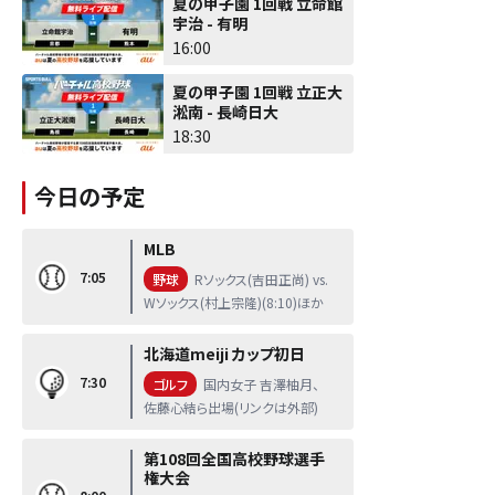
夏の甲子園 1回戦 立命館
宇治 - 有明
16:00
夏の甲子園 1回戦 立正大
淞南 - 長崎日大
18:30
今日の予定
MLB
7:05
野球
Rソックス(吉田正尚) vs.
Wソックス(村上宗隆)(8:10)ほか
北海道meiji カップ初日
7:30
ゴルフ
国内女子 吉澤柚月、
佐藤心結ら出場(リンクは外部)
第108回全国高校野球選手
権大会