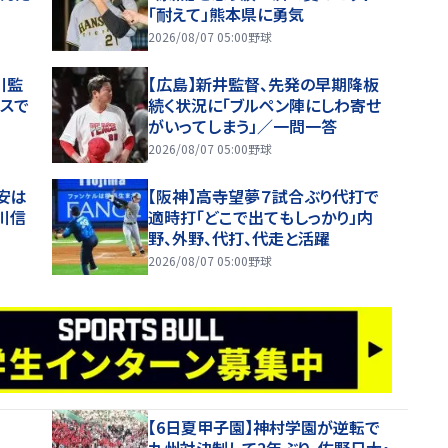
「耐えて」熊本県に勇気
2026/08/07 05:00
野球
川監
【広島】新井監督、先発の早期降板
ースで
続く状況に「ブルペン陣にしわ寄せ
がいってしまう」／一問一答
2026/08/07 05:00
野球
安は
【阪神】高寺望夢７試合ぶり代打で
川信
適時打「どこで出てもしっかり」内
野、外野、代打、代走と活躍
2026/08/07 05:00
野球
【6日夏甲子園】神村学園が逆転で