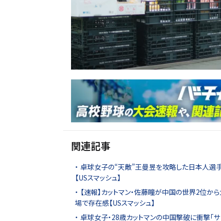
関連記事
卓球女子の“天敵”王曼昱を攻略した日本人選手
【USスマッシュ】
【速報】カットマン・佐藤瞳が中国の世界2位か
場で存在感【USスマッシュ】
卓球女子・28歳カットマンの中国撃破に衝撃「