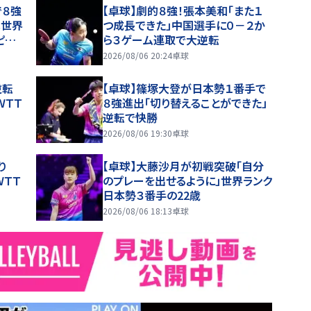
で８強
【卓球】劇的８強！張本美和「また１
へ世界
つ成長できた」中国選手に０－２か
ピオン
ら３ゲーム連取で大逆転
2026/08/06 20:24
卓球
大逆転
【卓球】篠塚大登が日本勢１番手で
ＷＴＴ
８強進出「切り替えることができた」
逆転で快勝
2026/08/06 19:30
卓球
乗り
【卓球】大藤沙月が初戦突破「自分
ＷＴＴ
のプレーを出せるように」世界ランク
日本勢３番手の22歳
2026/08/06 18:13
卓球