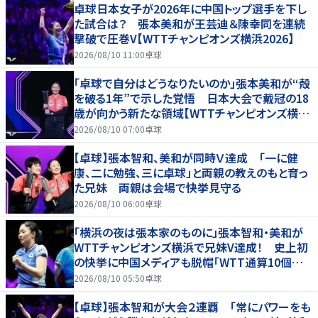
卓球日本女子が2026年に中国トップ選手を下し
た試合は？ 張本美和が王芸迪＆陳幸同を連続
撃破で圧巻V【WTTチャンピオンズ横浜2026】
2026/08/10 11:00
卓球
「卓球で自分はどうなりたいのか」張本美和が“殻
を破る1年”で示した覚悟 日本大会で戴冠の18
歳が向かう新たな領域【WTTチャンピオンズ横浜
2026】
2026/08/10 07:00
卓球
【卓球】張本智和、美和が同時Ｖ達成 「一に健
康、二に勉強、三に卓球」と両親の教えのもと育っ
た兄妹 両親は会場で快挙見守る
2026/08/10 06:00
卓球
「横浜の夜は張本家のものに」張本智和・美和が
WTTチャンピオンズ横浜で兄妹V達成！ 史上初
の快挙に中国メディアも脱帽「WTT通算10個目
のタイトル」「中国の3選手を次々と破った」
2026/08/10 05:50
卓球
【卓球】張本智和が大会２連覇 「常にパワーをも