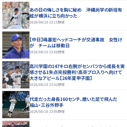
あの日の悔しさを胸に秘め 沖縄尚学の新垣有
絃が横浜に立ち向かった
2026/08/10 23:15
野球
【中日】嶋基宏ヘッドコーチが交通事故 女性け
が チームは移動日
2026/08/10 23:08
野球
高川学園の147キロ右腕がセンバツから成長を実
感させる1失点完投勝利！高卒プロ入りへ向けて
大きなアピール【26年夏甲子園】
2026/08/10 23:02
野球
代走だった身長160センチ、磨いた足で飛んだ
福山・三谷外野手
2026/08/10 23:00
野球