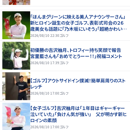
「ほんまグリーンに映える美人アナウンサーさん」
新ヒロイン誕生の女子ゴルフ、表彰式司会の２６
歳美女も話題に「乃木坂にいそう」「超絶かわい
い」「スーツもお似合いです」
2026/08/10 22:30
ゴルフ
初優勝の吉沢柚月、トロフィー持ち笑顔で報告
宮里藍さんも「おめでとうーー！！」祝福コメント
2026/08/10 17:39
ゴルフ
【ゴルフ】アウトサイドイン撲滅！簡単肩周りのスト
レッチ
2026/08/10 17:00
ゴルフ
【女子ゴルフ】吉沢柚月は「１年目はギャーギャー
泣いていた」「負けん気が強い」 父が明かす新ヒ
ロインの素顔
2026/08/10 17:00
ゴルフ