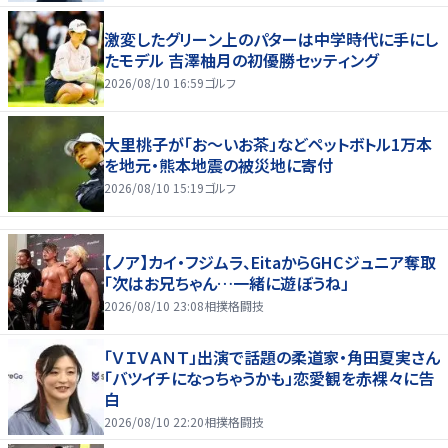
激変したグリーン上のパターは中学時代に手にし
たモデル 吉澤柚月の初優勝セッティング
2026/08/10 16:59
ゴルフ
大里桃子が「お～いお茶」などペットボトル1万本
を地元・熊本地震の被災地に寄付
2026/08/10 15:19
ゴルフ
【ノア】カイ・フジムラ、EitaからGHCジュニア奪取
「次はお兄ちゃん…一緒に遊ぼうね」
2026/08/10 23:08
相撲格闘技
「ＶＩＶＡＮＴ」出演で話題の柔道家・角田夏実さん
「バツイチになっちゃうかも」恋愛観を赤裸々に告
白
2026/08/10 22:20
相撲格闘技