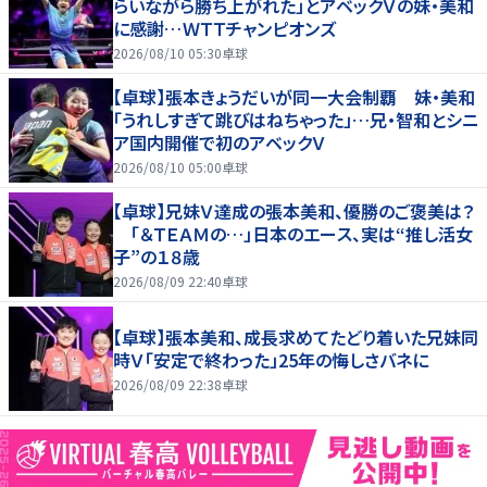
らいながら勝ち上がれた」とアベックＶの妹・美和
に感謝…ＷＴＴチャンピオンズ
2026/08/10 05:30
卓球
【卓球】張本きょうだいが同一大会制覇 妹・美和
「うれしすぎて跳びはねちゃった」…兄・智和とシニ
ア国内開催で初のアベックＶ
2026/08/10 05:00
卓球
【卓球】兄妹Ｖ達成の張本美和、優勝のご褒美は？
「＆ＴＥＡＭの…」日本のエース、実は“推し活女
子”の１８歳
2026/08/09 22:40
卓球
【卓球】張本美和、成長求めてたどり着いた兄妹同
時Ｖ「安定で終わった」25年の悔しさバネに
2026/08/09 22:38
卓球