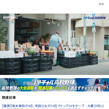
卓球
関連記事
【最新】張本美和が4位、早田ひなが10位でトップ10をキープ 大藤沙月12