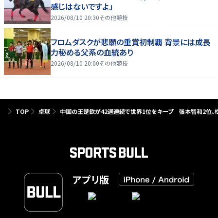
感じはないですよ」
2026/08/10 20:30
その他競技
フロムダスクが悲願の重賞初制覇 背景には成長
力秘める父系の血統あり
2026/08/10 20:00
その他競技
TOP
卓球
中国の王楚欽が42週連続で世界1位をキープ 張本智和2位、松
アプリ版