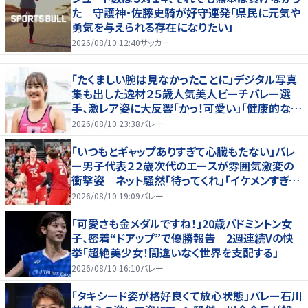
た 守護神・佐藤史騎が好守連発「県民に元気や
勇気を与えられる存在になりたい」
2026/08/10 12:40
サッカー
「たくましい腕は見なかったことに」デジタル写真
集も出した逸材２５歳人気美人ビーチバレー選
手、激レア姿に大反響「かっ！可愛い」「健康的なキ
レイさ」
2026/08/10 23:38
バレー
「いつもとギャップありすぎて心臓もたない」バレ
ー男子代表２２歳次代のエースが雰囲気激変の
衝撃姿 ネット騒然「待ってくれ」「イケメンすぎる
から話はいってこない」
2026/08/10 19:09
バレー
「可愛さも金メダルですね！」20歳バドミントン女
子、密着“ドアップ”で優勝報告 2週連続Vの快
挙「超絶美少女！間違いなく世界を支配する」
2026/08/10 16:10
バレー
「タキシード姿が格好良くて放心状態」バレー石川