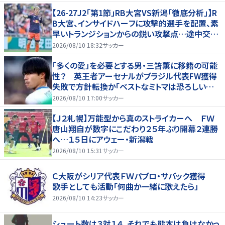
【26-27J2「第1節」RB大宮VS新潟「徹底分析」】R
B大宮、インサイドハーフに攻撃的選手を配置、素
早いトランジションからの鋭い攻撃点…途中交代
での“メッセージ”も(1)
2026/08/10 18:32
サッカー
「多くの愛」を必要とする男・三笘薫に移籍の可能
性？ 英王者アーセナルがブラジル代表FW獲得
失敗で方針転換か「ベストなミトマは恐ろしいほ
ど優れている」
2026/08/10 17:00
サッカー
【Ｊ２札幌】万能型から真のストライカーへ ＦＷ
唐山翔自が数字にこだわり２５年ぶり開幕２連勝
へ…１５日にアウェー・新潟戦
2026/08/10 15:31
サッカー
Ｃ大阪がシリア代表ＦＷパブロ・サバック獲得
歌手としても活動「何曲か一緒に歌えたら」
2026/08/10 14:23
サッカー
シュート数は３対１４、それでも熊本は負けなかっ