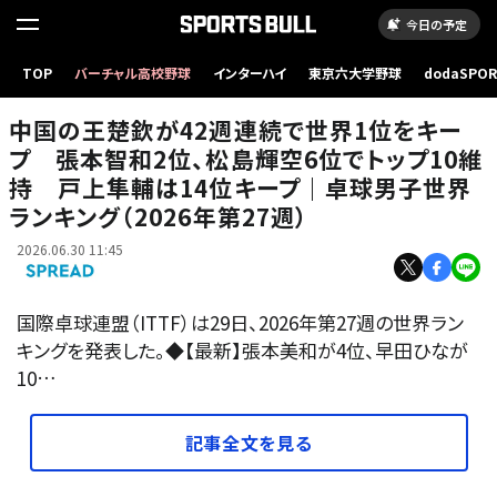
今日の予定
TOP
バーチャル高校野球
インターハイ
東京六大学野球
dodaSPO
（新しいタブ
中国の王楚欽が42週連続で世界1位をキー
プ 張本智和2位、松島輝空6位でトップ10維
持 戸上隼輔は14位キープ｜卓球男子世界
ランキング（2026年第27週）
2026.06.30 11:45
国際卓球連盟（ITTF）は29日、2026年第27週の世界ラン
キングを発表した。◆【最新】張本美和が4位、早田ひなが
10…
記事全文を見る