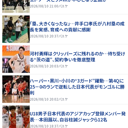
2026/08/10 21:00
バスケ
「塁、大きくなったな」…井手口孝氏が八村塁の成
長を実感、育成への貢献に感謝
2026/08/10 20:37
バスケ
河村勇輝はクリッパーズに残れるのか…待ち受け
る“茨の道”、契約争いを徹底整理
2026/08/10 20:03
バスケ
ハーパー・黒川・小川の“3ガード”躍動…第4Qに
25－0のランで逆転した日本代表がモンゴルに勝
利
2026/08/10 20:02
バスケ
U18男子日本代表のアジアカップ登録メンバー発
表…本田蕗以、白谷柱誠ジャックら12名
2026/08/10 18:37
バスケ