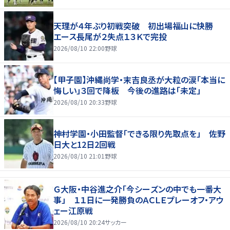
天理が４年ぶり初戦突破 初出場福山に快勝
エース長尾が２失点１３Ｋで完投
2026/08/10 22:00
野球
【甲子園】沖縄尚学・末吉良丞が大粒の涙「本当に
悔しい」３回で降板 今後の進路は「未定」
2026/08/10 20:33
野球
神村学園・小田監督「できる限り先取点を」 佐野
日大と12日2回戦
2026/08/10 21:01
野球
Ｇ大阪・中谷進之介「今シーズンの中でも一番大
事」 １１日に一発勝負のＡＣＬＥプレーオフ・アウ
ェー江原戦
2026/08/10 20:24
サッカー