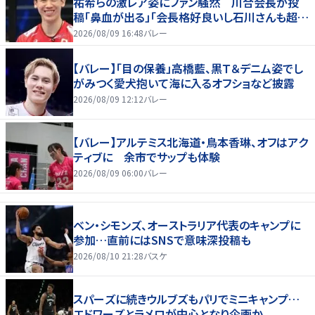
祐希らの激レア姿にファン騒然 川合会長が投
稿「鼻血が出る」「会長格好良いし石川さんも超格
好いい」
2026/08/09 16:48
バレー
【バレー】「目の保養」高橋藍、黒Ｔ＆デニム姿でし
がみつく愛犬抱いて海に入るオフショなど披露
2026/08/09 12:12
バレー
【バレー】アルテミス北海道・鳥本香琳、オフはアク
ティブに 余市でサップも体験
2026/08/09 06:00
バレー
ベン・シモンズ、オーストラリア代表のキャンプに
参加…直前にはSNSで意味深投稿も
2026/08/10 21:28
バスケ
スパーズに続きウルブズもパリでミニキャンプ…
エドワーズとラメロが中心となり企画か