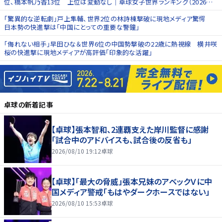
位、橋本帆乃香13位 上位は変動なし｜卓球女子世界ランキング（2026年
第27週）
「驚異的な逆転劇」戸上隼輔、世界2位の林詩棟撃破に現地メディア驚愕
日本勢の快進撃は「中国にとっての重要な警鐘」
「侮れない相手」早田ひな＆世界6位の中国勢撃破の22歳に熱視線 横井咲
桜の快進撃に現地メディアが高評価「印象的な活躍」
卓球
の新着記事
【卓球】張本智和、2連覇支えた岸川監督に感謝
「試合中のアドバイスも、試合後の反省も」
2026/08/10 19:12
卓球
【卓球】「最大の脅威」張本兄妹のアベックＶに中
国メディア警戒「もはやダークホースではない」
2026/08/10 15:53
卓球