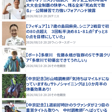
大大会全制覇の快挙へ、残る全米「死ぬ気で取
る」…公開練習で力強いフォアハンド披露
2026/08/10 20:26
テニス
【フィギュア】１７歳の島田麻央、シニア２戦目で初
の８０点超え ３回転半決め８１・８１点「ずっと８
０点を目標にしていた」
2026/08/10 20:28
ウィンタースポーツ
【ボート】多摩川 佐藤永梧が抜群のＳで予選クリ
ア「多摩川で初優出できてうれしい」
2026/08/10 20:26
その他競技
【中京記念】杉山晴調教師「気持ちはマイルドにな
っていますね」サトノシャイニングは１０か月半の
休養効果あり！
2026/08/10 20:20
その他競技
【中京記念】１週前好時計のラヴァンダが２つ目の
重賞タイトル取りへ 中村調教師「へばっている