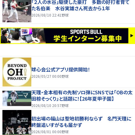
「２人の水谷」駆使した豪打 多数の好打者育て
た名伯楽 水谷実雄さん死去から１年
2026/08/10 22:41
野球
球心会公式アプリ提供開始！
2026/05/27 00:00
野球
天理・金本相有の先制ソロ弾にSNSでは「OBの太
田椋そっくり」と話題に！【26年夏甲子園】
2026/08/10 20:57
野球
初出場の福山は聖地初勝利ならず 名門天理に
終盤追いすがるも届かず
2026/08/01 00:00
野球