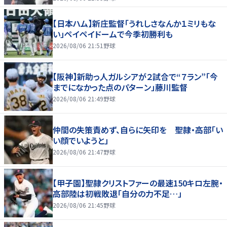
【日本ハム】新庄監督「うれしさなんか１ミリもな
い」ペイペイドームで今季初勝利も
2026/08/06 21:51
野球
【阪神】新助っ人ガルシアが２試合で“７ラン”「今
までになかった点のパターン」藤川監督
2026/08/06 21:49
野球
仲間の失策責めず、自らに矢印を 聖隷・高部「い
い顔でいようと」
2026/08/06 21:47
野球
【甲子園】聖隷クリストファーの最速150キロ左腕・
高部陸は初戦敗退「自分の力不足…」
2026/08/06 21:45
野球