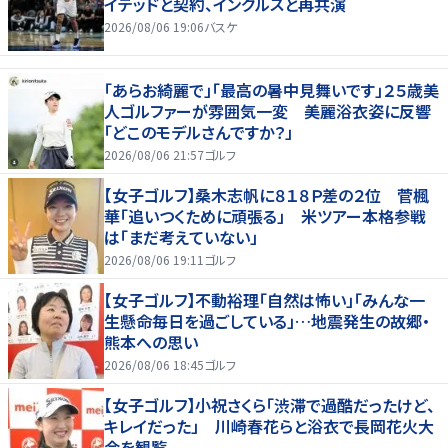
イテッドと契約、イングルスと再共演
2026/08/06 19:06
バスケ
「あらお綺麗で」「最高の暑中見舞いです」２５歳美
人ゴルファーが雰囲気一変 美麗浴衣姿に反響
「どこのモデルさんですか？」
2026/08/06 21:57
ゴルフ
【女子ゴルフ】桑木志帆に８１８Ｐ差の２位 菅楓
華「追いつくために頑張る」 米ツアー本格参戦
は「まだ考えていない」
2026/08/06 19:11
ゴルフ
【女子ゴルフ】不動裕理「自然は怖い」「みんな一
生懸命毎日を過ごしている」…地震発生の故郷・
熊本への思い
2026/08/06 18:45
ゴルフ
【女子ゴルフ】小祝さくら「渋滞で過酷だったけど、
キレイだった」 川崎春花らと浴衣で長岡花火大
会を観覧