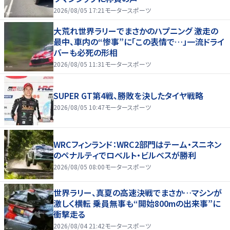
2026/08/05 17:21
モータースポーツ
大荒れ世界ラリーでまさかのハプニング 激走の
最中、車内の“惨事”に「この表情で…」一流ドライ
バーも必死の形相
2026/08/05 11:31
モータースポーツ
SUPER GT第4戦、勝敗を決したタイヤ戦略
2026/08/05 10:47
モータースポーツ
WRCフィンランド：WRC2部門はテーム・スニネン
のペナルティでロベルト・ビルベスが勝利
2026/08/05 08:00
モータースポーツ
世界ラリー、真夏の高速決戦でまさか…マシンが
激しく横転 乗員無事も“開始800mの出来事”に
衝撃走る
2026/08/04 21:42
モータースポーツ