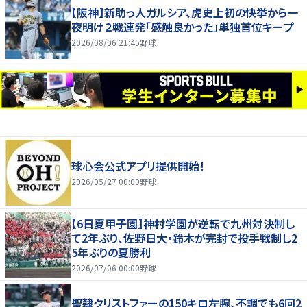
【阪神】新助っ人ガルシア、虎史上初の快挙から一
夜明け２戦連発「感触良かった」単独首位キープ
2026/08/06 21:45
野球
球心会公式アプリ提供開始！
2026/05/27 00:00
野球
【6日夏甲子園】神村学園が逆転で九州対決制し
て2年ぶり、佐野日大・鈴木が完封で投手戦制し2
5年ぶりの夏勝利
2026/07/06 00:00
野球
聖隷クリストファーの150キロ左腕、不調でも6回2