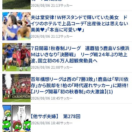
2026/08/06 21:13
サッカー
夫は堂安律！Ｗ杯スタンドで輝いていた美女 ド
イツのホテルで上品コーデ「出産後とは思えない
美美♥」「本当に可愛い♥」
2026/08/06 21:12
サッカー
７日開幕！秋春制Ｊリーグ 連覇狙う鹿島ＶＳ横浜
Ｍはいきなり「決勝戦」 リーグ戦２４年ぶり地上
波、国立初の６万人超観衆動員へ
2026/08/06 21:08
サッカー
百年構想リーグは西の｢7勝3敗｣！鹿島は｢早川依
存｣から脱却を！柏の｢時代遅れサッカー｣に期待！
【Jリーグ開幕｢初の秋春制｣の大激論】(1)
2026/08/06 18:45
サッカー
【他サポ夫婦】 第278回
2026/08/06 18:40
サッカー