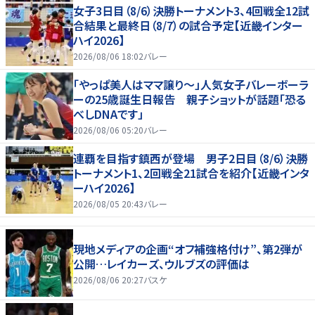
女子3日目（8/6）決勝トーナメント3、4回戦全12試
合結果と最終日（8/7）の試合予定【近畿インター
ハイ2026】
2026/08/06 18:02
バレー
「やっぱ美人はママ譲り～」人気女子バレーボーラ
ーの25歳誕生日報告 親子ショットが話題「恐る
べしDNAです」
2026/08/06 05:20
バレー
連覇を目指す鎮西が登場 男子2日目（8/6）決勝
トーナメント1、2回戦全21試合を紹介【近畿インタ
ーハイ2026】
2026/08/05 20:43
バレー
現地メディアの企画“オフ補強格付け”、第2弾が
公開…レイカーズ、ウルブズの評価は
2026/08/06 20:27
バスケ