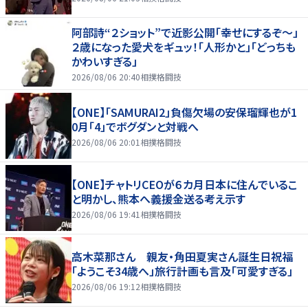
阿部詩“２ショット”で近影公開「幸せにするぞ〜」
２歳になった愛犬をギュッ！「人形かと」「どっちも
かわいすぎる」
2026/08/06 20:40
相撲格闘技
【ONE】「SAMURAI2」負傷欠場の安保瑠輝也が1
0月「4」でボグダンと対戦へ
2026/08/06 20:01
相撲格闘技
【ONE】チャトリCEOが６カ月日本に住んでいるこ
と明かし、熊本へ義援金送る考え示す
2026/08/06 19:41
相撲格闘技
高木菜那さん 親友・角田夏実さん誕生日祝福
「ようこそ34歳へ」旅行計画も言及「可愛すぎる」
2026/08/06 19:12
相撲格闘技