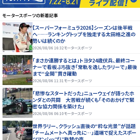
モータースポーツ
の新着記事
【スーパーフォーミュラ2026】シーズンは後半戦
へ……ランキングトップを独走する太田格之進の
勢いは続くのか
2026/08/06 16:32
モータースポーツ
「まさか連勝するとは」トヨタ24歳伏兵、最終コー
ナーで看板ぶち抜き「常軌を逸したラリーで」最後
まで“全開”貫き躍動
2026/08/06 11:31
モータースポーツ
「悲惨なスタートだった」ニューウェイが語ったホ
ンダとの共闘 大苦戦が続くも「そのおかげで緊
密な協力関係を築けた」
2026/08/06 06:10
モータースポーツ
世界ラリー、クラッシュ直後の“粋な光景”が話題
「チームメートへ真っ先に…」道端で捉えたスポー
ツマンシップに称賛の声