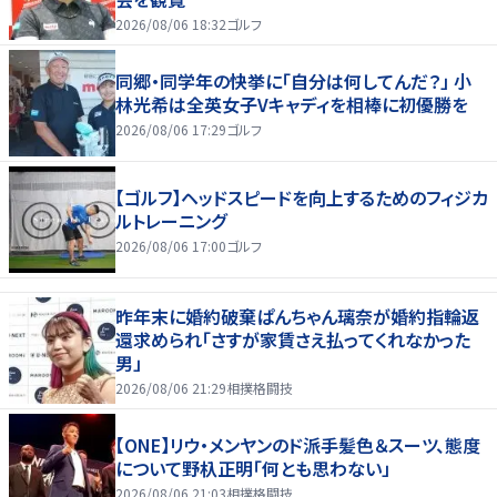
2026/08/06 18:32
ゴルフ
同郷・同学年の快挙に「自分は何してんだ？」 小
林光希は全英女子Vキャディを相棒に初優勝を
2026/08/06 17:29
ゴルフ
【ゴルフ】ヘッドスピードを向上するためのフィジカ
ルトレーニング
2026/08/06 17:00
ゴルフ
昨年末に婚約破棄ぱんちゃん璃奈が婚約指輪返
還求められ「さすが家賃さえ払ってくれなかった
男」
2026/08/06 21:29
相撲格闘技
【ONE】リウ・メンヤンのド派手髪色＆スーツ、態度
について野杁正明「何とも思わない」
2026/08/06 21:03
相撲格闘技