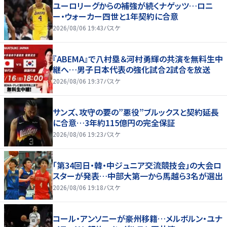
ユーロリーグからの補強が続くナゲッツ…ロニ
ー・ウォーカー四世と1年契約に合意
2026/08/06 19:43
バスケ
『ABEMA』で八村塁＆河村勇輝の共演を無料生中
継へ…男子日本代表の強化試合2試合を放送
2026/08/06 19:37
バスケ
サンズ、攻守の要の”悪役”ブルックスと契約延長
に合意…3年約115億円の完全保証
2026/08/06 19:23
バスケ
「第34回日・韓・中ジュニア交流競技会」の大会ロ
スターが発表…中部大第一から馬越ら3名が選出
2026/08/06 19:18
バスケ
コール・アンソニーが豪州移籍…メルボルン・ユナ