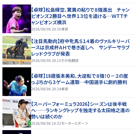
【卓球】松島輝空、驚異の粘りで８強進出 チャン
ピオンズ２勝目へ世界１３位を退ける…ＷＴＴチ
ャンピオンズ横浜
2026/08/06 20:35
卓球
【注目馬動向】府中牝馬Ｓ１４着のヴァルキリーバ
ースは京成杯ＡＨで巻き返しへ サンデーサラブ
レッドクラブが発表
2026/08/06 20:15
その他競技
【卓球】18歳張本美和、大逆転で８強！０－２の崖
っぷちから３ゲーム連取…中国選手に劇的勝利
2026/08/06 20:24
卓球
【スーパーフォーミュラ2026】シーズンは後半戦
へ……ランキングトップを独走する太田格之進の
勢いは続くのか
2026/08/06 16:32
モータースポーツ