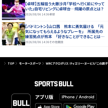
【卓球】五輪狙う大藤沙月「学校へ行く前にやって
いた」自宅リビングに卓球台…飛躍の原点とは？
2026/08/06 14:36
卓球
【バドミントン】山口茜 熊本に勇気届ける 「元
気になってもらえるようなプレーを」 所属先の
練習拠点が熊本 「好きなことができることは当
たり前じゃない」
2026/08/06 14:36
その他競技
TOP
モータースポーツ
WRCアクロポリス：ティエリー・ヌービル「この調
アプリ版