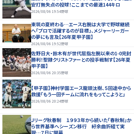
安打無失点の投球！ここまでの最速144キロ
2026/08/06 19:54
野球
東筑の夏終わる…エース右腕は大学で野球継続
へ「プロで活躍するのが目標」、メジャーリーガー
の夢にも言及【26年夏甲子園】
2026/08/06 19:52
野球
佐野日大・鈴木有が世代屈指左腕以来の1-0完封
勝利！聖隷クリストファーとの投手戦制す【26年夏
甲子園】
2026/08/06 20:35
野球
【甲子園】神村学園エース龍頭汰樹、５回途中から
救援「もう一回チームに流れをもってこようと」
2026/08/06 20:24
野球
Ｊリーグ秋春制 １９９３年から続いた「春秋制」か
ら世界基準へシーズン移行 紆余曲折経て実
現…７日に開幕