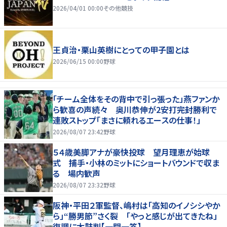
2026/04/01 00:00
その他競技
王貞治・栗山英樹にとっての甲子園とは
2026/06/15 00:00
野球
「チーム全体をその背中で引っ張った」燕ファンか
ら歓喜の声続々 奥川恭伸が2安打完封勝利で
連敗ストップ「まさに頼れるエースの仕事！」
2026/08/07 23:42
野球
５４歳美脚アナが豪快投球 望月理恵が始球
式 捕手・小林のミットにショートバウンドで収ま
る 場内歓声
2026/08/07 23:32
野球
阪神・平田２軍監督、嶋村は「高知のイノシシやか
ら」“勝男節”さく裂 「やっと感じが出てきたね」
復調に太鼓判【一問一答】