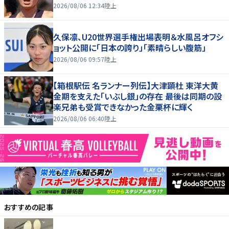
2026/08/06 12:34
陸上
久保凛、U20世界選手権出場表明＆水風呂オフシ
ョット公開に「日本の誇り」「素晴らしい腹筋」
2026/08/06 09:57
陸上
【箱根駅伝 名ランナー列伝】大津顕杜 東洋大黄
金期を支えた「いぶし銀」の存在 最後は同期の設
楽兄弟も受賞できなかった金栗杯に輝く
2026/08/06 06:40
陸上
おすすめの記事