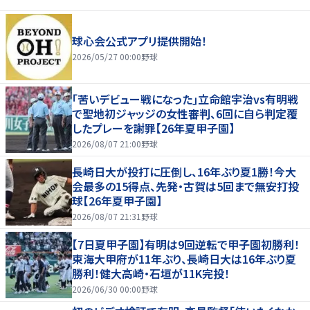
球心会公式アプリ提供開始！
2026/05/27 00:00
野球
｢苦いデビュー戦になった｣立命館宇治vs有明戦
で聖地初ジャッジの女性審判、6回に自ら判定覆
したプレーを謝罪【26年夏甲子園】
2026/08/07 21:00
野球
長崎日大が投打に圧倒し、16年ぶり夏1勝！今大
会最多の15得点、先発・古賀は5回まで無安打投
球【26年夏甲子園】
2026/08/07 21:31
野球
【7日夏甲子園】有明は9回逆転で甲子園初勝利！
東海大甲府が11年ぶり、長崎日大は16年ぶり夏
勝利！健大高崎・石垣が11K完投！
2026/06/30 00:00
野球