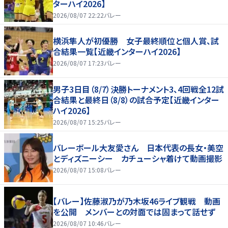
ターハイ2026】
2026/08/07 22:22
バレー
横浜隼人が初優勝 女子最終順位と個人賞、試
合結果一覧【近畿インターハイ2026】
2026/08/07 17:23
バレー
男子3日目（8/7）決勝トーナメント3、4回戦全12試
合結果と最終日（8/8）の試合予定【近畿インター
ハイ2026】
2026/08/07 15:25
バレー
バレーボール大友愛さん 日本代表の長女・美空
とディズニーシー カチューシャ着けて動画撮影
2026/08/07 15:08
バレー
【バレー】佐藤淑乃が乃木坂46ライブ観戦 動画
を公開 メンバーとの対面では固まって話せず
2026/08/07 10:46
バレー