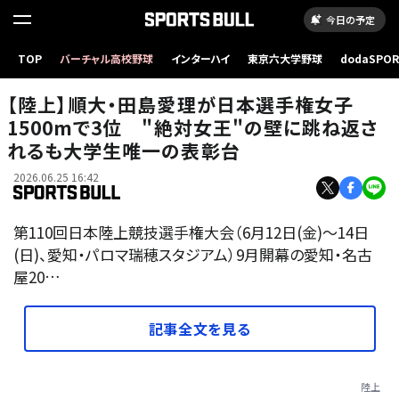
今日の予定
TOP
バーチャル高校野球
インターハイ
東京六大学野球
dodaSPO
（新しいタブ
【陸上】順大・田島愛理が日本選手権女子
1500mで3位 "絶対女王"の壁に跳ね返さ
れるも大学生唯一の表彰台
2026.06.25 16:42
第110回日本陸上競技選手権大会（6月12日(金)〜14日
(日)、愛知・パロマ瑞穂スタジアム）9月開幕の愛知・名古
屋20…
記事全文を見る
陸上