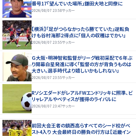
番号17「望んでいた場所」鎌田大地と同僚に
2026/08/07 23:58
サッカー
【横浜】「足がつらなかったら勝てていた」逆転負
けも谷村海那２得点に「個人の収穫はでかい」
2026/08/07 23:55
サッカー
Ｇ大阪・明神智和監督がリーグ戦初采配で６年ぶ
り開幕白星発進に導く「監督の方が背負うものは
大きい。選手時代より嬉しいかもしれない」
2026/08/07 23:55
サッカー
RソシエダードがレアルFWエンドリッキに照準、ビ
リャレアルやベティスが獲得のライバルに
2026/08/07 23:47
サッカー
前回大会王者の鎮西高らすべてのシード校がベ
スト4入り 大会最終日の勝負の行方は【近畿イン