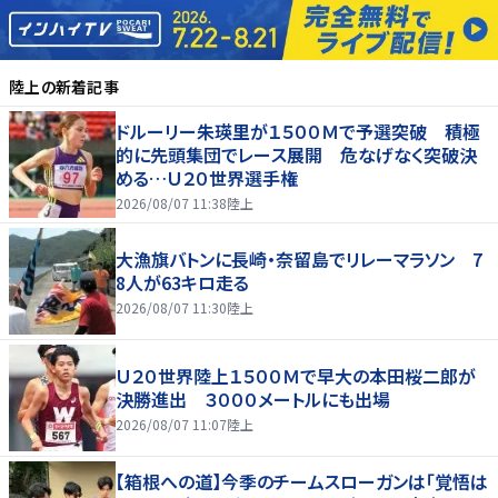
陸上
の新着記事
ドルーリー朱瑛里が１５００Ｍで予選突破 積極
的に先頭集団でレース展開 危なげなく突破決
める…Ｕ２０世界選手権
2026/08/07 11:38
陸上
大漁旗バトンに長崎・奈留島でリレーマラソン 7
8人が63キロ走る
2026/08/07 11:30
陸上
Ｕ２０世界陸上１５００Ｍで早大の本田桜二郎が
決勝進出 ３０００メートルにも出場
2026/08/07 11:07
陸上
【箱根への道】今季のチームスローガンは「覚悟は