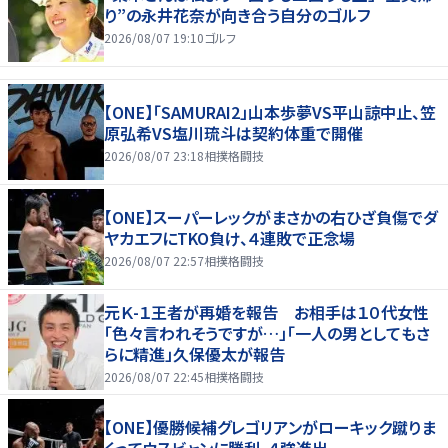
り”の永井花奈が向き合う自分のゴルフ
2026/08/07 19:10
ゴルフ
【ONE】「SAMURAI2」山本歩夢VS平山諒中止、笠
原弘希VS塩川琉斗は契約体重で開催
2026/08/07 23:18
相撲格闘技
【ONE】スーパーレックがまさかの右ひざ負傷でダ
ヤカエフにTKO負け、４連敗で正念場
2026/08/07 22:57
相撲格闘技
元Ｋ-１王者が再婚を報告 お相手は１０代女性
「色々言われそうですが…」「一人の男としてもさ
らに精進」久保優太が報告
2026/08/07 22:45
相撲格闘技
【ONE】優勝候補グレゴリアンがローキック蹴りま