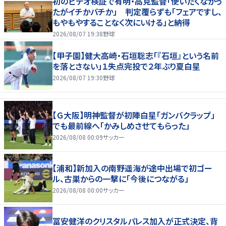
初のビデオ検証で有明・高見監督「使いたくなかっ
たがイチかバチか」 判定覆らずも「フェアですし、
もやもやすることなく次にいける」と納得
2026/08/07 19:38
野球
【甲子園】健大高崎・石垣聡志「『石垣』という名前
を落とさない」１失点完投で２年ぶり夏白星
2026/08/07 19:30
野球
【Ｇ大阪】明神監督が初陣白星「ガンバクラップ」
でも最前線へ「かみしめさせてもらった」
2026/08/08 00:09
サッカー
【浦和】新加入の南野遥海が途中出場で初ゴー
ル、古巣からの一撃に「今後につながる」
2026/08/08 00:00
サッカー
冨安健洋のクリスタルパレス加入が正式決定、背