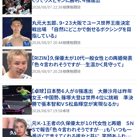
くってウスビャンに勝利、４強進出
2026/08/07 22:30
相撲格闘技
丸元大五郎、９・２３大阪でユース世界王座決定
戦出場 「自然にどこかで倒せるボクシングを目
指している」
2026/08/07 20:44
相撲格闘技
【RIZIN】久保優太が10代一般女性との再婚発表
「色々言われそうですが…生温かく見守って」
2026/08/07 20:28
相撲格闘技
【卓球】日本勢６人が８強進出 大藤沙月は昨年
女王・中国勢、篠塚大登は世界４位に挑戦 準決
勝で張本智和ＶＳ松島輝空が実現なるか」
2026/08/07 19:58
卓球
元Ｋ-１王者の久保優太が１０代女性と再婚 ＳＮ
Ｓで報告「色々言われそうですが…」も「いつも一
番近くで支えてくれる彼女と共に、笑顔あふれる