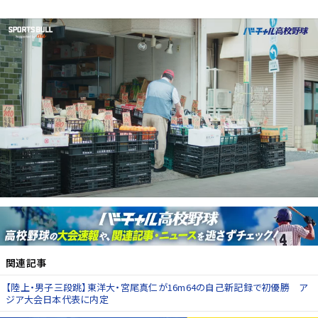
関連記事
【陸上・男子三段跳】東洋大・宮尾真仁が16m64の自己新記録で初優勝 ア
ジア大会日本代表に内定