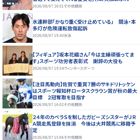
家庭を築いていきたい」
2026/08/07 20:01
その他競技
水連幹部「かなり重く受け止めている」 競泳・本
多灯が危険運転致傷起訴
2026/08/07 19:43
水泳
【フィギュア】坂本花織さん「今は主婦頑張ってま
す」スポーツ功労者表彰式 謝辞の大役も
2026/08/07 19:54
ウィンタースポーツ
【注目馬動向】佐賀で重賞７勝のサキドリトッケン
はスポーツ報知杯ロータスクラウン賞が秋の最大
目標 ２冠奪取を目指す
2026/08/07 16:02
その他競技
２４年のカペラＳを制したガビーズシスターがＪＲ
Ａ競走馬登録を抹消 今後は大井競馬に移籍予
定
2026/08/07 15:06
その他競技