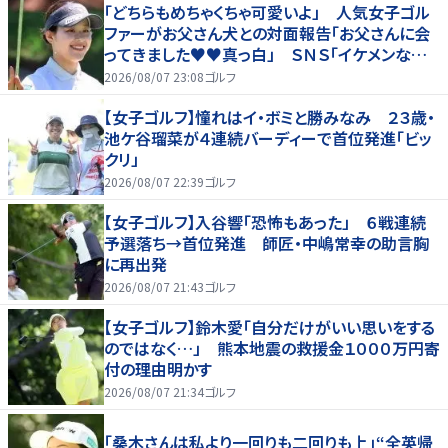
「どちらもめちゃくちゃ可愛いよ」 人気女子ゴル
ファーがお父さん犬との対面報告「お父さんに会
ってきました♥♥真っ白」 ＳＮＳ「イケメンなお
父さん」「白戸家入りするんですか？」
2026/08/07 23:08
ゴルフ
【女子ゴルフ】憧れはイ・ボミと勝みなみ ２３歳・
池ケ谷瑠菜が４連続バーディーで首位発進「ビッ
クリ」
2026/08/07 22:39
ゴルフ
【女子ゴルフ】入谷響「恐怖もあった」 ６戦連続
予選落ち→首位発進 師匠・中嶋常幸の助言胸
に再出発
2026/08/07 21:43
ゴルフ
【女子ゴルフ】鈴木愛「自分だけがいい思いをする
のではなく…」 熊本地震の救援金１０００万円寄
付の理由明かす
2026/08/07 21:34
ゴルフ
「桑木さんは私より一回りも二回りも上」“全英帰