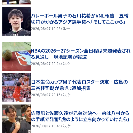
バレーボール男子の石川祐希がVNL報告 五輪
切符がかかるアジア選手権へ「そしてここから」
2026/08/07 10:08
バレー
NBAの2026－27シーズン全日程は来週発表され
る見通し…現地記者が報道
2026/08/07 20:24
バスケ
日本生命カップ男子代表ロスター決定…広島の
三谷桂司朗が急きょ追加招集
2026/08/07 20:15
バスケ
佐藤凪と佐藤久遠が兄弟対決へ…弟は八村から
の手紙で発奮「虎のように立ち向かっていけたら」
2026/08/07 19:46
バスケ