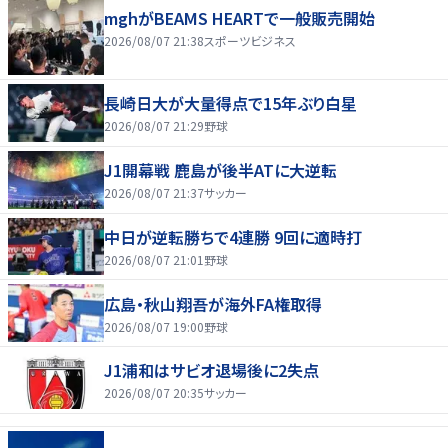
mghがBEAMS HEARTで一般販売開始
2026/08/07 21:38
スポーツビジネス
長崎日大が大量得点で15年ぶり白星
2026/08/07 21:29
野球
J1開幕戦 鹿島が後半ATに大逆転
2026/08/07 21:37
サッカー
中日が逆転勝ちで4連勝 9回に適時打
2026/08/07 21:01
野球
広島・秋山翔吾が海外FA権取得
2026/08/07 19:00
野球
J1浦和はサビオ退場後に2失点
2026/08/07 20:35
サッカー