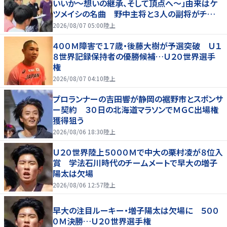
いいか～想いの継承、そして頂点へ～」由来はケ
ツメイシの名曲 野中主将と３人の副将がチーム
を引っ張る…夏合宿特集第１弾、国学院大
2026/08/07 05:00
陸上
４００Ｍ障害で１７歳・後藤大樹が予選突破 Ｕ１
８世界記録保持者の優勝候補…Ｕ２０世界選手
権
2026/08/07 04:10
陸上
プロランナーの吉田響が静岡の裾野市とスポンサ
ー契約 ３０日の北海道マラソンでＭＧＣ出場権
獲得狙う
2026/08/06 18:30
陸上
Ｕ２０世界陸上５０００Ｍで中大の栗村凌が８位入
賞 学法石川時代のチームメートで早大の増子
陽太は欠場
2026/08/06 12:57
陸上
早大の注目ルーキー・増子陽太は欠場に ５００
０Ｍ決勝…Ｕ２０世界選手権