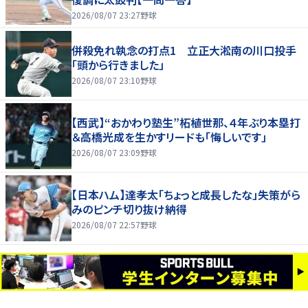
2026/08/07 23:27
野球
併殺免れ執念の打点1 立正大淞南の川口投手
「頭から行きました」
2026/08/07 23:10
野球
【西武】“おかわり塾生”柘植世那、４年ぶり本塁打
＆高橋光成を生かすリードも「悔しいです」
2026/08/07 23:09
野球
【日本ハム】達孝太「ちょっと成長したな」失策がら
みのピンチ切り抜け納得
2026/08/07 22:57
野球