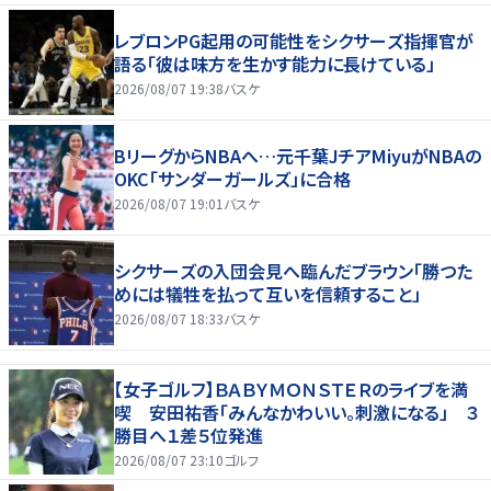
レブロンPG起用の可能性をシクサーズ指揮官が
語る「彼は味方を生かす能力に長けている」
2026/08/07 19:38
バスケ
BリーグからNBAへ…元千葉JチアMiyuがNBAの
OKC「サンダーガールズ」に合格
2026/08/07 19:01
バスケ
シクサーズの入団会見へ臨んだブラウン「勝つた
めには犠牲を払って互いを信頼すること」
2026/08/07 18:33
バスケ
【女子ゴルフ】ＢＡＢＹＭＯＮＳＴＥＲのライブを満
喫 安田祐香「みんなかわいい。刺激になる」 ３
勝目へ１差５位発進
2026/08/07 23:10
ゴルフ