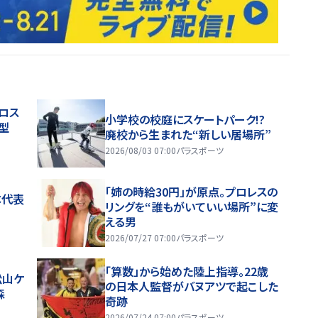
ロス
小学校の校庭にスケートパーク!?
型
廃校から生まれた“新しい居場所”
2026/08/03 07:00
パラスポーツ
「姉の時給30円」が原点。プロレスの
本代表
リングを“誰もがいていい場所”に変
える男
2026/07/27 07:00
パラスポーツ
「算数」から始めた陸上指導。22歳
松山ケ
の日本人監督がバヌアツで起こした
森
奇跡
2026/07/24 07:00
パラスポーツ