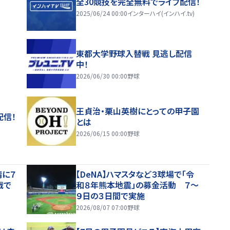
全30競技を完全無料でライブ配信！
2025/06/24 00:00
インターハイ(インハイ.tv)
東都大学野球入替戦 見逃し配信
中！
2026/06/30 00:00
野球
王貞治・栗山英樹にとっての甲子園
配信！
とは
2026/06/15 00:00
野球
晴に７
【DeNA】ハマスタなど３球場で「令
戦で
和８年熊本地震」の募金活動 ７～
９日の３日間で実施
2026/08/07 07:00
野球