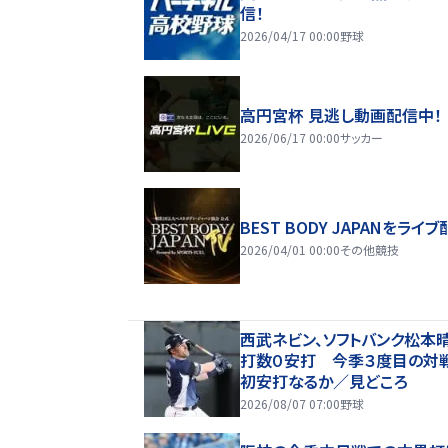
信！
2026/04/17 00:00
野球
高円宮杯 見逃し動画配信中！
2026/06/17 00:00
サッカー
BEST BODY JAPANをライブ
2026/04/01 00:00
その他競技
西武ネビン、ソフトバンク松本
打数０安打 今季３度目の対
初安打なるか／見どころ
2026/08/07 07:00
野球