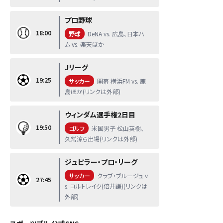
プロ野球
18:00
野球
DeNA vs. 広島、日本ハ
ム vs. 楽天ほか
Jリーグ
19:25
サッカー
開幕 横浜FM vs. 鹿
島ほか(リンクは外部)
ウィンダム選手権2日目
19:50
ゴルフ
米国男子 松山英樹、
久常涼ら出場(リンクは外部)
ジュピラー・プロ・リーグ
サッカー
クラブ・ブルージュ v
27:45
s. コルトレイク(倍井謙)(リンクは
外部)