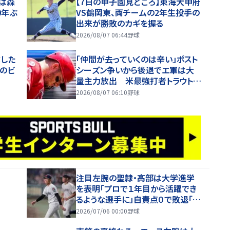
は森
【7日の甲子園見どころ】東海大甲府
0年ぶ
VS鶴岡東、両チームの2年生投手の
ろ
出来が勝敗のカギを握る
2026/08/07 06:44
野球
球した
「仲間が去っていくのは辛い」ポスト
Oのビ
シーズン争いから後退でエ軍は大
量主力放出 米最強打者トラウトが
球団意向に本音吐露「理想とはかけ
2026/08/07 06:10
野球
離れている」
注目左腕の聖隷・高部は大学進学
を表明「プロで１年目から活躍でき
るような選手に」自責点０で敗退「思
ったような球がいかなかった」
2026/07/06 00:00
野球