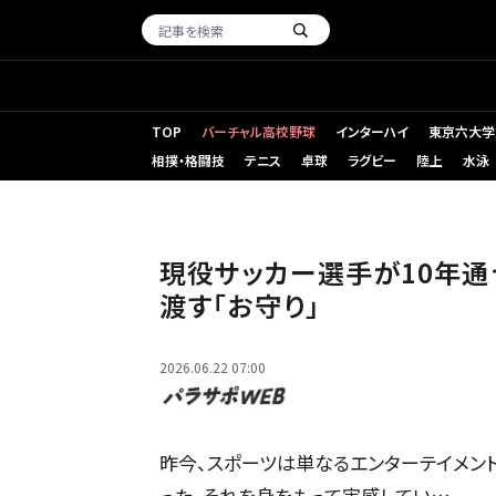
TOP
バーチャル高校野球
インターハイ
東京六大学
相撲・格闘技
テニス
卓球
ラグビー
陸上
水泳
現役サッカー選手が10年通
渡す「お守り」
2026.06.22 07:00
昨今、スポーツは単なるエンターテイメン
った。それを身をもって実感してい…