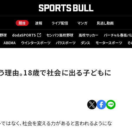
競技
速報
ライブ配信
マンガ
見逃し動画
野球
dodaSPORTS
センバツ高校野球
高校サッカー
バーチャル春高バ
（新しいタブで開く）
ABEMA
ウインタースポーツ
パラスポーツ
ダンス
モータースポーツ
そ
う理由。18歳で社会に出る子どもに
トではなく、社会を変える力があると言われるようにな