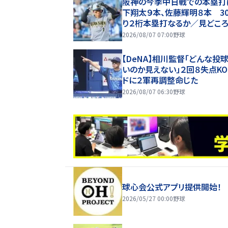
阪神の今季中日戦での本塁打
下翔太９本、佐藤輝明８本 3
り２桁本塁打なるか／見どこ
2026/08/07 07:00
野球
【DeNA】相川監督「どんな投
いのか見えない」２回８失点K
ドに２軍再調整命じた
2026/08/07 06:30
野球
球心会公式アプリ提供開始！
2026/05/27 00:00
野球