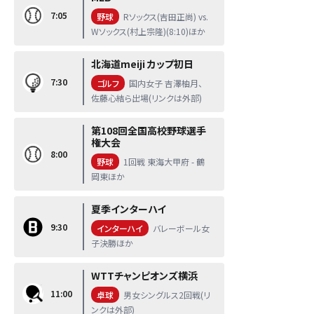
7:05
野球
Rソックス(吉田正尚) vs.
Wソックス(村上宗隆)(8:10)ほか
北海道meiji カップ初日
7:30
ゴルフ
国内女子 吉澤柚月、
佐藤心結ら出場(リンクは外部)
第108回全国高校野球選手
権大会
8:00
野球
1回戦 東海大甲府 - 鶴
岡東ほか
夏季インターハイ
9:30
インターハイ
バレーボール女
子決勝ほか
WTTチャンピオンズ横浜
11:00
卓球
男女シングルス2回戦(リ
ンクは外部)