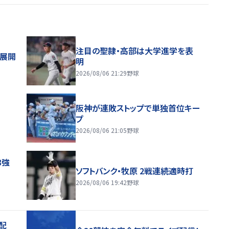
注目の聖隷・高部は大学進学を表
舗展開
明
2026/08/06 21:29
野球
阪神が連敗ストップで単独首位キー
プ
2026/08/06 21:05
野球
8強
ソフトバンク・牧原 2戦連続適時打
2026/08/06 19:42
野球
配