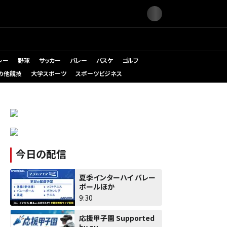
レー
野球
サッカー
バレー
バスケ
ゴルフ
の他競技
大学スポーツ
スポーツビジネス
今日の配信
夏季インターハイ バレー
ボールほか
9:30
応援甲子園 Supported
by au