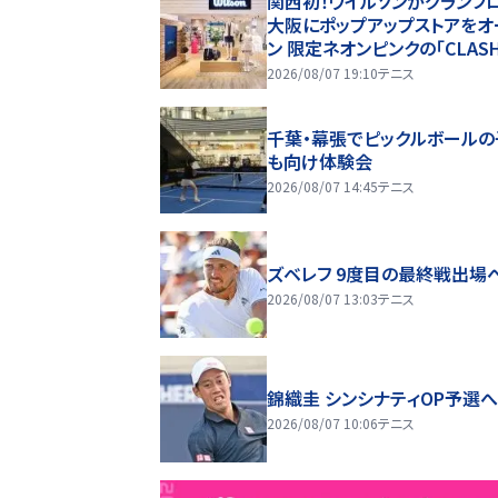
関西初！ウイルソンがグランフ
大阪にポップアップストアをオ
ン 限定ネオンピンクの「CLAS
洗練されたスポーツウェアを
2026/08/07 19:10
テニス
千葉・幕張でピックルボールの
も向け体験会
2026/08/07 14:45
テニス
ズベレフ 9度目の最終戦出場
2026/08/07 13:03
テニス
錦織圭 シンシナティOP予選
2026/08/07 10:06
テニス