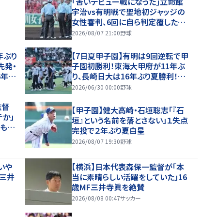
｢苦いデビュー戦になった｣立命館
宇治vs有明戦で聖地初ジャッジの
女性審判、6回に自ら判定覆したプ
レーを謝罪【26年夏甲子園】
2026/08/07 21:00
野球
年ぶり
【7日夏甲子園】有明は9回逆転で甲
先発・
子園初勝利！東海大甲府が11年ぶ
6年夏
り、長崎日大は16年ぶり夏勝利！健
大高崎・石垣が11K完投！
2026/06/30 00:00
野球
監督
【甲子園】健大高崎・石垣聡志「『石
チか」
垣』という名前を落とさない」１失点
、もや
完投で２年ぶり夏白星
と納得
2026/08/07 19:30
野球
いや
【横浜】日本代表森保一監督が「本
、三井
当に素晴らしい活躍をしていた」16
歳MF三井寺眞を絶賛
2026/08/08 00:47
サッカー