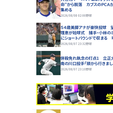
命”から脱落 カブスのＰＣＡ
集める
2026/08/08 02:00
野球
５４歳美脚アナが豪快投球 
理恵が始球式 捕手・小林のミ
にショートバウンドで収まる 
歓声
2026/08/07 23:32
野球
併殺免れ執念の打点1 立正
南の川口投手「頭から行きまし
2026/08/07 23:10
野球