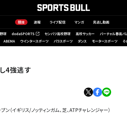
競技
速報
ライブ配信
マンガ
見逃し動画
野球
dodaSPORTS
センバツ高校野球
高校サッカー
バーチャル春高バ
（新しいタブで開く）
ABEMA
ウインタースポーツ
パラスポーツ
ダンス
モータースポーツ
そ
屈し4強逃す
プン（イギリス/ノッティンガム、芝、ATPチャレンジャー）