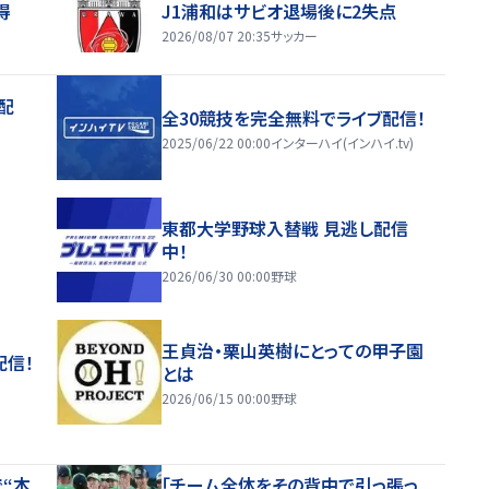
得
J1浦和はサビオ退場後に2失点
2026/08/07 20:35
サッカー
配
全30競技を完全無料でライブ配信！
2025/06/22 00:00
インターハイ(インハイ.tv)
東都大学野球入替戦 見逃し配信
中！
2026/06/30 00:00
野球
王貞治・栗山英樹にとっての甲子園
配信！
とは
2026/06/15 00:00
野球
“本
「チーム全体をその背中で引っ張っ