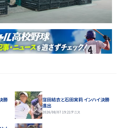
決勝
窪田結衣と石田実莉 インハイ決勝
進出
2026/08/07 19:21
テニス