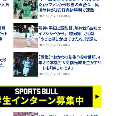
が人気
た」燕ファンから歓喜の声続々 奥
川恭伸が2安打完封勝利で連敗スト
ップ「まさに頼れるエースの仕事！」
2026/08/07 23:42
野球
望月
阪神・平田２軍監督、嶋村は「高知の
ット
イノシシやから」“勝男節”さく裂
場内
「やっと感じが出てきたね」復調に太
鼓判【一問一答】
2026/08/07 23:27
野球
【西武】“おかわり塾生”柘植世那、４
大淞
年ぶり本塁打＆高橋光成を生かすリ
た」
ードも「悔しいです」
2026/08/07 23:09
野球