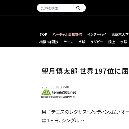
TOP
バーチャル高校野球
インターハイ
東京六大学
相撲・格闘技
テニス
卓球
ラグビー
陸上
水泳
望月慎太郎 世界197位に
2026.06.18 23:40
男子テニスのレクサス・ノッティンガム・オー
は１８日、シングル…