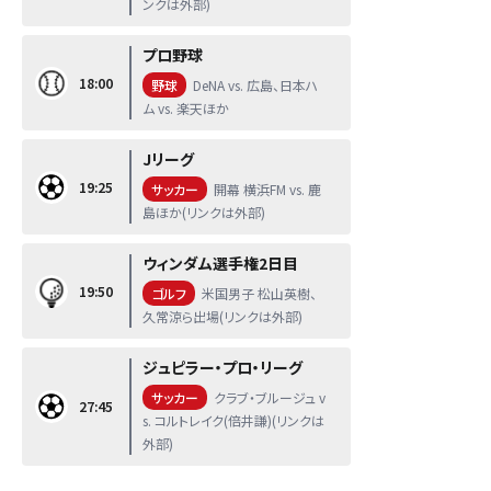
ンクは外部)
プロ野球
18:00
野球
DeNA vs. 広島、日本ハ
ム vs. 楽天ほか
Jリーグ
19:25
サッカー
開幕 横浜FM vs. 鹿
島ほか(リンクは外部)
ウィンダム選手権2日目
19:50
ゴルフ
米国男子 松山英樹、
久常涼ら出場(リンクは外部)
ジュピラー・プロ・リーグ
サッカー
クラブ・ブルージュ v
27:45
s. コルトレイク(倍井謙)(リンクは
外部)