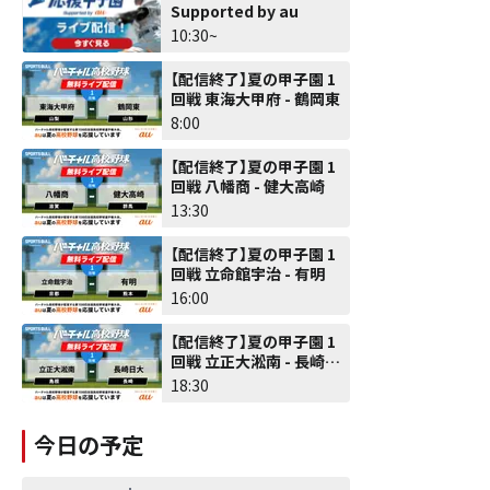
Supported by au
10:30~
【配信終了】夏の甲子園 1
回戦 東海大甲府 - 鶴岡東
8:00
【配信終了】夏の甲子園 1
回戦 八幡商 - 健大高崎
13:30
【配信終了】夏の甲子園 1
回戦 立命館宇治 - 有明
16:00
【配信終了】夏の甲子園 1
回戦 立正大淞南 - 長崎日
大
18:30
今日の予定