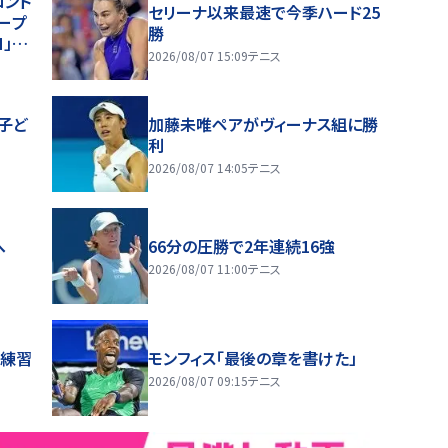
ロント
セリーナ以来最速で今季ハード25
ープ
勝
H」や
2026/08/07 15:09
テニス
展開
子ど
加藤未唯ペアがヴィーナス組に勝
利
2026/08/07 14:05
テニス
へ
66分の圧勝で2年連続16強
2026/08/07 11:00
テニス
へ練習
モンフィス「最後の章を書けた」
2026/08/07 09:15
テニス