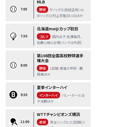
MLB
7:05
野球
Rソックス(吉田正尚) vs.
Wソックス(村上宗隆)(8:10)ほか
北海道meiji カップ初日
7:30
ゴルフ
国内女子 吉澤柚月、
佐藤心結ら出場(リンクは外部)
第108回全国高校野球選手
権大会
8:00
野球
1回戦 東海大甲府 - 鶴
岡東ほか
夏季インターハイ
9:30
インターハイ
バレーボール女
子決勝ほか
WTTチャンピオンズ横浜
11:00
卓球
男女シングルス2回戦(リ