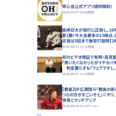
球心会公式アプリ提供開始！
2026/05/27 00:00
野球
長崎日大が投打に圧倒し、16
夏1勝！今大会最多の15得点、
古賀は5回まで無安打投球【2
甲子園】
2026/08/07 21:31
野球
初のビデオ検証で有明・高見
「使いたくなかったがイチかバ
判定覆らずも「フェアですし
もやすることなく次にいける」
2026/08/07 19:38
野球
【鹿島】DF広瀬陸斗「鹿島の若
つらの方がすごいぞと」ニヤリ
寺眞とマッチアップ
2026/08/08 00:53
サッカー