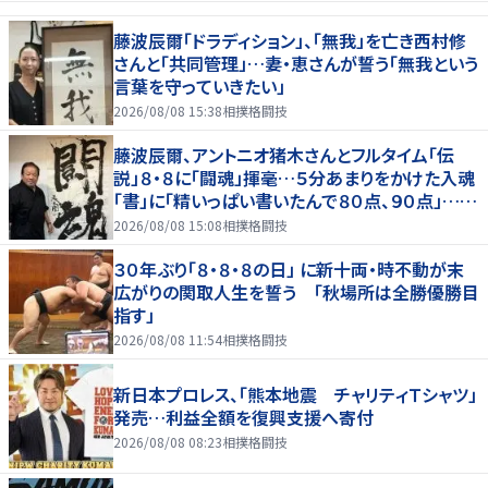
藤波辰爾「ドラディション」、「無我」を亡き西村修
さんと「共同管理」…妻・恵さんが誓う「無我という
言葉を守っていきたい」
2026/08/08 15:38
相撲格闘技
藤波辰爾、アントニオ猪木さんとフルタイム「伝
説」８・８に「闘魂」揮毫…５分あまりをかけた入魂
「書」に「精いっぱい書いたんで８０点、９０点」…
「人間・藤波辰爾展」開催
2026/08/08 15:08
相撲格闘技
３０年ぶり「８・８・８の日」 に新十両・時不動が末
広がりの関取人生を誓う 「秋場所は全勝優勝目
指す」
2026/08/08 11:54
相撲格闘技
新日本プロレス、「熊本地震 チャリティＴシャツ」
発売…利益全額を復興支援へ寄付
2026/08/08 08:23
相撲格闘技