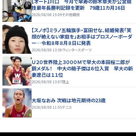
【オート】川口 今月で傘寿の鈴木章夫が公営競
技最年長勝利記録を更新 79歳11カ月16日
2026/08/08 15:09
その他競技
【スノボ】ミラノ五輪旗手・冨田せな、結婚発表「笑
顔が絶えない家庭を」お相手はプロスノーボーダ
ー…令和８年８月８日に発表
2026/08/08 13:36
ウィンタースポーツ
Ｕ２０世界陸上３０００Ｍで早大の本田桜二郎が
銅メダル！ 中大の簡子傑は６位入賞 早大の新
妻遼己は１１位
2026/08/08 13:07
陸上
大坂なおみ 次戦は地元期待の23歳
2026/08/08 11:55
テニス