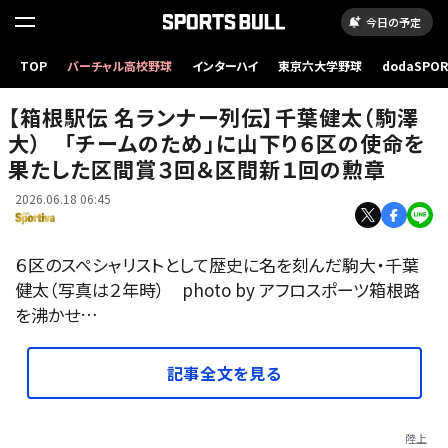
今日の予定
TOP
バーチャル高校野球
インターハイ
東京六大学野球
dodaSPO
（新しいタブ
【箱根駅伝 名ランナー列伝】千葉健太（駒澤
大） 「チームのため」に山下り６区の使命を
果たした区間賞３回＆区間新１回の勲章
2026.06.18 06:45
６区のスペシャリストとして歴史に名を刻んだ駒大・千葉
健太（写真は２年時） photo by アフロスポーツ箱根路
を沸かせ…
記事全文を見る
陸上