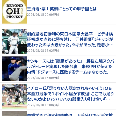
王貞治・栗山英樹にとっての甲子園とは
2026/06/15 00:00
野球
劇的聖地初勝利の東日本国際大昌平 ビデオ検
証初成功直後に勝ち越し 江井監督「ジャッジが
変わったのは大きかった。ツキがあった」走者小内
は「自信があってセーフになってくれと」
2026/08/08 16:02
野球
ヤンキースには「躊躇があった」 最強左腕スクバ
ルがトレード実現した舞台裏 米ESPNが伝えた
内情「ドジャースに匹敵するチームはなかった」
2026/08/08 16:00
野球
イチロー氏「足りない人認定されちゃいそう」ＯＢ
本塁打競争で１ポイント届かず敗退「ここでも足り
ないのかよ！ハッハッハッ」殿堂入り引き合い「誰か
に分析してもらわないと」
2026/08/08 16:00
野球
白樺学園が涙の初戦敗退 明暗分けたビデオ検