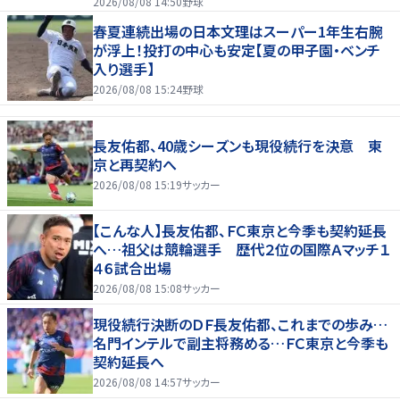
2026/08/08 14:50
野球
春夏連続出場の日本文理はスーパー1年生右腕
が浮上！投打の中心も安定【夏の甲子園・ベンチ
入り選手】
2026/08/08 15:24
野球
長友佑都、40歳シーズンも現役続行を決意 東
京と再契約へ
2026/08/08 15:19
サッカー
【こんな人】長友佑都、ＦＣ東京と今季も契約延長
へ…祖父は競輪選手 歴代２位の国際Ａマッチ１
４６試合出場
2026/08/08 15:08
サッカー
現役続行決断のＤＦ長友佑都、これまでの歩み…
名門インテルで副主将務める…ＦＣ東京と今季も
契約延長へ
2026/08/08 14:57
サッカー