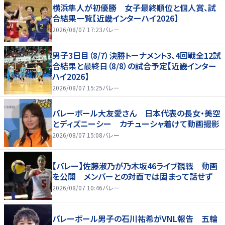
横浜隼人が初優勝 女子最終順位と個人賞、試
合結果一覧【近畿インターハイ2026】
2026/08/07 17:23
バレー
男子3日目（8/7）決勝トーナメント3、4回戦全12試
合結果と最終日（8/8）の試合予定【近畿インター
ハイ2026】
2026/08/07 15:25
バレー
バレーボール大友愛さん 日本代表の長女・美空
とディズニーシー カチューシャ着けて動画撮影
2026/08/07 15:08
バレー
【バレー】佐藤淑乃が乃木坂46ライブ観戦 動画
を公開 メンバーとの対面では固まって話せず
2026/08/07 10:46
バレー
バレーボール男子の石川祐希がVNL報告 五輪