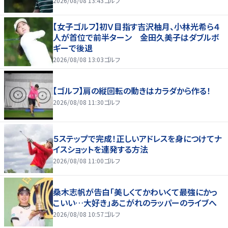
2026/08/08 13:43
ゴルフ
【女子ゴルフ】初Ｖ目指す吉沢柚月、小林光希ら４
人が首位で前半ターン 金田久美子はダブルボ
ギーで後退
2026/08/08 13:03
ゴルフ
【ゴルフ】肩の縦回転の動きはカラダから作る！
2026/08/08 11:30
ゴルフ
５ステップで完成！正しいアドレスを身につけてナ
イスショットを連発する方法
2026/08/08 11:00
ゴルフ
桑木志帆が告白「美しくてかわいくて最強にかっ
こいい…大好き」あこがれのラッパーのライブへ
2026/08/08 10:57
ゴルフ