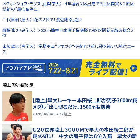
メクボ・ジョブ・モグス（山梨学大）：４年連続２区出走で３回区間賞＆２度区
間新の「最強留学生」
三代直樹（順大）：花の２区で「渡辺康幸」超え
篠藤淳（中央学大）：3000m障害日本選手権優勝と9区区間新記録＆総合３
位
出岐雄大（青学大）：常勝軍団"アオガク"の夜明け前に礎を築いた絶対エー
ス
陸上
の新着記事
【陸上】早大ルーキー本田桜二郎が男子3000m銅
メダル「出し切るだけ」1500mも期待
2026/08/08 14:52
陸上
Ｕ２０世界陸上３０００Ｍで早大の本田桜二郎が
銅メダル！ 中大の簡子傑は６位入賞 早大の新