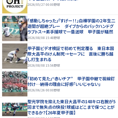
2026/05/27 00:00
野球
「感動しちゃった」「すげー！！」白樺学園の２年生二
遊間が超絶プレー ダイブからのバックハンドグ
ラブトス→素手捕球で一塁送球 甲子園が騒然
2026/08/08 15:48
野球
甲子園ビデオ検証で初めて判定覆る 東日本国
際大昌平のけん制死→セーフに 直後に勝ち越
し打生まれる
2026/08/08 15:56
野球
「初めて見た」“赤いチア” 甲子園中継で視線釘
付け…納得の理由に好感「いいじゃない」
2026/06/26 00:00
野球
聖光学院を抑えた東日大昌平の148キロ右腕が5
回まで無失点の快投！球威はどこまで保つことが
できるか？【26年夏甲子園】