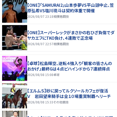
【ONE】「SAMURAI2」山本歩夢VS平山諒中止、笠
原弘希VS塩川琉斗は契約体重で開催
2026/08/07 23:18
相撲格闘技
【ONE】スーパーレックがまさかの右ひざ負傷でダ
ヤカエフにTKO負け、４連敗で正念場
2026/08/07 22:57
相撲格闘技
【卓球】松島輝空、逆転４強入り「観客の皆さんの
おかげ」最終Gは４点ビハインドから７連続得点
2026/08/08 15:08
卓球
【エルムＳ】砂に戻ってルクソールカフェが復活
Ｖ 岩田望来騎手は全１０場重賞制覇へリーチ
2026/08/08 15:33
その他競技