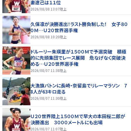
妻遼己は１１位
2026/08/08 13:07
陸上
久保凛が決勝進出！ラスト勝負制した！ 女子８０
０Ｍ…Ｕ２０世界選手権
2026/08/08 10:20
陸上
ドルーリー朱瑛里が１５００Ｍで予選突破 積極
的に先頭集団でレース展開 危なげなく突破決
める…Ｕ２０世界選手権
2026/08/07 11:38
陸上
大漁旗バトンに長崎・奈留島でリレーマラソン 7
8人が63キロ走る
2026/08/07 11:30
陸上
Ｕ２０世界陸上１５００Ｍで早大の本田桜二郎が
決勝進出 ３０００メートルにも出場
2026/08/07 11:07
陸上