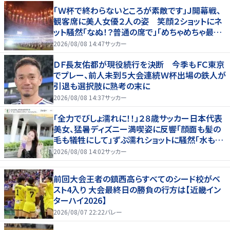
「Ｗ杯で終わらないところが素敵です」Ｊ開幕戦、
観客席に美人女優２人の姿 笑顔２ショットにネ
ット騒然「なぬ！？普通の席で」「めちゃめちゃ最上
級に可愛すぎ」
2026/08/08 14:47
サッカー
ＤＦ長友佑都が現役続行を決断 今季もＦＣ東京
でプレー、前人未到５大会連続Ｗ杯出場の鉄人が
引退も選択肢に熟考の末に
2026/08/08 14:37
サッカー
「全力でびしょ濡れに！！」２８歳サッカー日本代表
美女、猛暑ディズニー満喫姿に反響「顔面も髪の
毛も犠牲にして」ずぶ濡れショットに騒然「水も滴
る」「女優さんかと」
2026/08/08 14:02
サッカー
前回大会王者の鎮西高らすべてのシード校がベ
スト4入り 大会最終日の勝負の行方は【近畿イン
ターハイ2026】
2026/08/07 22:22
バレー