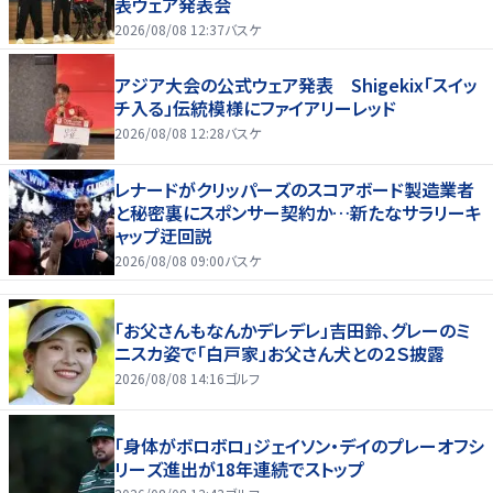
表ウェア発表会
2026/08/08 12:37
バスケ
アジア大会の公式ウェア発表 Shigekix「スイッ
チ入る」伝統模様にファイアリーレッド
2026/08/08 12:28
バスケ
レナードがクリッパーズのスコアボード製造業者
と秘密裏にスポンサー契約か‬…新たなサラリーキ
ャップ迂回説
2026/08/08 09:00
バスケ
「お父さんもなんかデレデレ」吉田鈴、グレーのミ
ニスカ姿で「白戸家」お父さん犬との２Ｓ披露
2026/08/08 14:16
ゴルフ
「身体がボロボロ」ジェイソン・デイのプレーオフシ
リーズ進出が18年連続でストップ