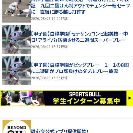
証 九回二塁けん制アウトでチェンジ一転セーフ
に 直後に勝ち越し打許す
2026/08/08 16:00
野球
【甲子園】白樺学園「セナケン」コンビ超美技…中
日「アライバ」彷彿させる二遊間スーパープレー
2026/08/08 15:57
野球
【甲子園】白樺学園がビッグプレー １－１の８回
に二遊間がプロ顔負けのダブルプレー披露
2026/08/08 15:56
野球
球心会公式アプリ提供開始！