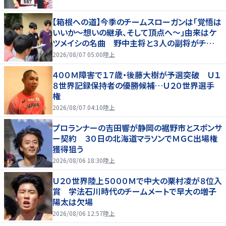
【箱根への道】今季のチームスローガンは「覚悟は
いいか～想いの継承、そして頂点へ～」由来はケ
ツメイシの名曲 野中主将と３人の副将がチーム
を引っ張る…夏合宿特集第１弾、国学院大
2026/08/07 05:00
陸上
４００Ｍ障害で１７歳・後藤大樹が予選突破 Ｕ１
８世界記録保持者の優勝候補…Ｕ２０世界選手
権
2026/08/07 04:10
陸上
プロランナーの吉田響が静岡の裾野市とスポンサ
ー契約 ３０日の北海道マラソンでＭＧＣ出場権
獲得狙う
2026/08/06 18:30
陸上
Ｕ２０世界陸上５０００Ｍで中大の栗村凌が８位入
賞 学法石川時代のチームメートで早大の増子
陽太は欠場
2026/08/06 12:57
陸上