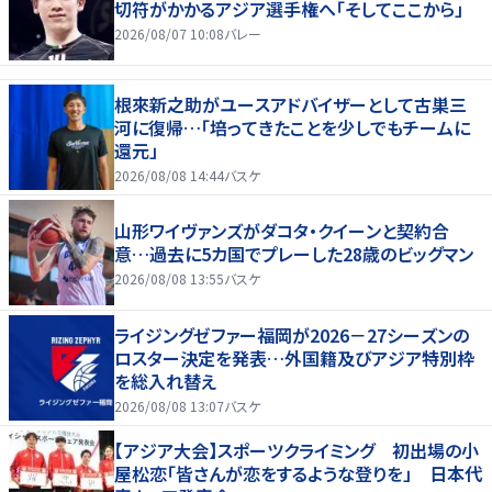
切符がかかるアジア選手権へ「そしてここから」
2026/08/07 10:08
バレー
根來新之助がユースアドバイザーとして古巣三
河に復帰…「培ってきたことを少しでもチームに
還元」
2026/08/08 14:44
バスケ
山形ワイヴァンズがダコタ・クイーンと契約合
意…過去に5カ国でプレーした28歳のビッグマン
2026/08/08 13:55
バスケ
ライジングゼファー福岡が2026－27シーズンの
ロスター決定を発表…外国籍及びアジア特別枠
を総入れ替え
2026/08/08 13:07
バスケ
【アジア大会】スポーツクライミング 初出場の小
屋松恋「皆さんが恋をするような登りを」 日本代