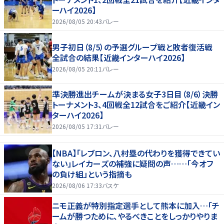
ーハイ2026】
2026/08/05 20:43
バレー
男子初日（8/5）の予選グループ戦と敗者復活戦
全試合の結果【近畿インターハイ2026】
2026/08/05 20:11
バレー
準決勝進出チームが決まる女子3日目（8/6）決勝
トーナメント3、4回戦全12試合をご紹介【近畿イン
ターハイ2026】
2026/08/05 17:31
バレー
【NBA】「レブロン、八村塁の代わりを獲得できてい
ない」レイカーズの補強に疑問の声……「今オフ
の負け組」という指摘も
2026/08/06 17:33
バスケ
ニモ正義が特別指定選手として熊本に加入…「チ
ームが勝つために、やるべきことをしっかりやりま