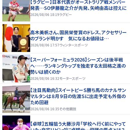
【ラグビー】日本代表がオーストラリア戦メンバー
発表…SO伊藤龍之介が先発、矢崎由高は控えに
2026/08/06 18:19
ラグビー
高木美帆さん、国民栄誉賞のドレス、アクセサリー
のブランド明かす 気になるお値段は…
2026/08/06 17:57
ウィンタースポーツ
【スーパーフォーミュラ2026】シーズンは後半戦
へ……ランキングトップを独走する太田格之進の
勢いは続くのか
2026/08/06 16:32
モータースポーツ
【注目馬動向】スイートピーＳ勝ち馬のカナルサン
マルタンは８月９日の佐渡Ｓに出走予定も外傷の
ため回避
2026/08/06 16:35
その他競技
【卓球】五輪狙う大藤沙月「学校へ行く前にやって
いた」自宅リビングに卓球台…飛躍の原点とは？