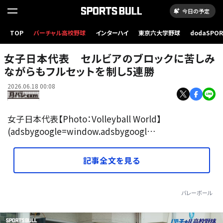
今日の予定
TOP
バーチャル高校野球
インターハイ
東京六大学野球
dodaSPO
（新しいタブ
女子日本代表 セルビアのブロックに苦しみ
ながらもフルセットを制し5連勝
2026.06.18 00:08
女子日本代表【Photo：Volleyball World】
(adsbygoogle=window.adsbygoogl…
記事全文を見る
バレーボール