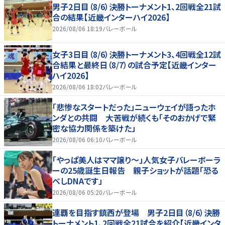
男子2日目（8/6）決勝トーナメント1、2回戦全21試
合の結果【近畿インターハイ2026】
2026/08/06 18:19
バレーボール
女子3日目（8/6）決勝トーナメント3、4回戦全12試
合結果と最終日（8/7）の試合予定【近畿インター
ハイ2026】
2026/08/06 18:02
バレーボール
「悲惨なスタートだった」ニューウェイが語ったホ
ンダとの共闘 大苦戦が続くも「そのおかげで緊
密な協力関係を築けた」
2026/08/06 06:10
バレーボール
「やっぱ美人はママ譲り～」人気女子バレーボーラ
ーの25歳誕生日報告 親子ショットが話題「恐る
べしDNAです」
2026/08/06 05:20
バレーボール
連覇を目指す鎮西が登場 男子2日目（8/6）決勝
トーナメント1、2回戦全21試合を紹介【近畿インタ