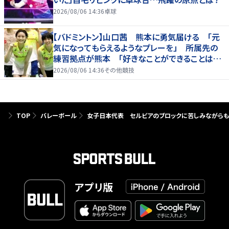
2026/08/06 14:36
卓球
【バドミントン】山口茜 熊本に勇気届ける 「元
気になってもらえるようなプレーを」 所属先の
練習拠点が熊本 「好きなことができることは当
たり前じゃない」
2026/08/06 14:36
その他競技
TOP
バレーボール
女子日本代表 セルビアのブロックに苦しみながらも
アプリ版