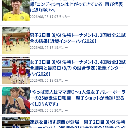
帰「コンディションは上がってきている」再び代表
に返り咲きへ
2026/08/06 17:07
サッカー
男子2日目（8/6）決勝トーナメント1、2回戦全21試
合の結果【近畿インターハイ2026】
2026/08/06 18:19
バレー
女子3日目（8/6）決勝トーナメント3、4回戦全12試
合結果と最終日（8/7）の試合予定【近畿インター
ハイ2026】
2026/08/06 18:02
バレー
「やっぱ美人はママ譲り～」人気女子バレーボーラ
ーの25歳誕生日報告 親子ショットが話題「恐る
べしDNAです」
2026/08/06 05:20
バレー
連覇を目指す鎮西が登場 男子2日目（8/6）決勝
トーナメント1、2回戦全21試合を紹介【近畿インタ