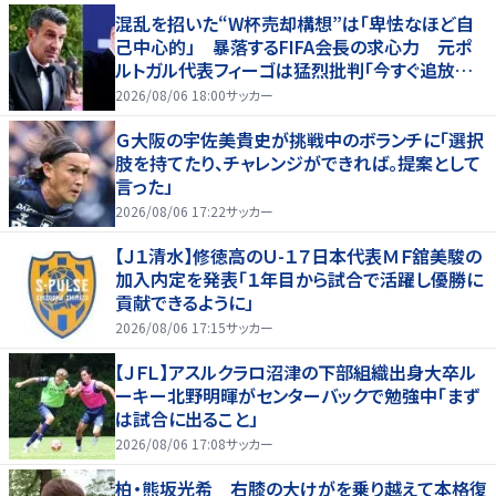
混乱を招いた“W杯売却構想”は「卑怯なほど自
己中心的」 暴落するFIFA会長の求心力 元ポ
ルトガル代表フィーゴは猛烈批判「今すぐ追放す
べきだ」
2026/08/06 18:00
サッカー
Ｇ大阪の宇佐美貴史が挑戦中のボランチに「選択
肢を持てたり、チャレンジができれば。提案として
言った」
2026/08/06 17:22
サッカー
【Ｊ１清水】修徳高のＵ-１７日本代表ＭＦ舘美駿の
加入内定を発表「１年目から試合で活躍し優勝に
貢献できるように」
2026/08/06 17:15
サッカー
【ＪＦＬ】アスルクラロ沼津の下部組織出身大卒ル
ーキー北野明暉がセンターバックで勉強中「まず
は試合に出ること」
2026/08/06 17:08
サッカー
柏・熊坂光希 右膝の大けがを乗り越えて本格復