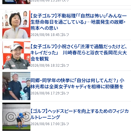
【女子ゴルフ】不動裕理「「自然は怖い」「みんな一
生懸命毎日を過ごしている」…地震発生の故郷・
熊本への思い
2026/08/06 18:45
ゴルフ
【女子ゴルフ】小祝さくら「渋滞で過酷だったけど、
キレイだった」 川崎春花らと浴衣で長岡花火大
会を観覧
2026/08/06 18:32
ゴルフ
同郷・同学年の快挙に「自分は何してんだ？」 小
林光希は全英女子Vキャディを相棒に初優勝を
2026/08/06 17:29
ゴルフ
【ゴルフ】ヘッドスピードを向上するためのフィジカ
ルトレーニング
2026/08/06 17:00
ゴルフ