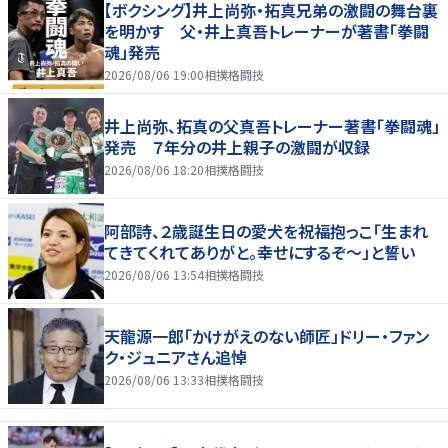
【ボクシング】井上尚弥・拓真兄弟の激闘の舞台裏
を明かす 父・井上真吾トレーナーが著書「拳闘
魂」発売
2026/08/06 19:00
相撲格闘技
井上尚弥、拓真の父真吾トレーナー著書「拳闘魂」
発売 ７年分の井上親子の激闘が収録
2026/08/06 18:20
相撲格闘技
阿部詩、２歳誕生日の愛犬を祝福抱っこ「生まれ
てきてくれてありがと。幸せにするぞ～」と誓い
2026/08/06 13:54
相撲格闘技
天龍源一郎「かけがえのない師匠」ドリー・ファン
ク・ジュニアさん追悼
2026/08/06 13:33
相撲格闘技