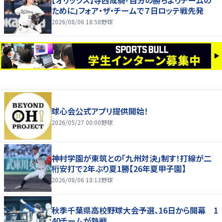
【オリックス】寺西成騎「自分の勝ちよりチームの
ために」フォア・ザ・チームで７日ロッテ戦先発
2026/08/06 18:58
野球
球心会公式アプリ提供開始！
2026/05/27 00:00
野球
神村学園が東筑との｢九州対決｣制す！打線が二
桁安打で2年ぶり夏1勝【26年夏甲子園】
2026/08/06 18:13
野球
秋季千葉県高校野球大会予選、16日から開幕 1
40チームが熱戦