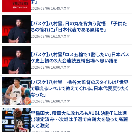
す」
2026/08/06 16:49
バスケ
【バスケ】八村塁、日の丸を背負う覚悟 「子供た
ちの憧れに」「日本代表である風格を」
2026/08/06 16:19
バスケ
【バスケ】八村塁「ロス五輪で１勝したい」日本バス
ケ史上初の３大会連続五輪出場へ思い語る
2026/08/06 16:00
バスケ
【バスケ】八村塁 桶谷大監督のスタイルは「世界
で戦えるレベルで教えてくれる。日本代表戻りたく
なった」
2026/08/06 16:00
バスケ
早稲田大、精華大に敗れるもAUBL決勝Tには進
出確定済み…次戦は予選で白鷗大を破った高麗
大と激突
2026/08/06 15:26
バスケ