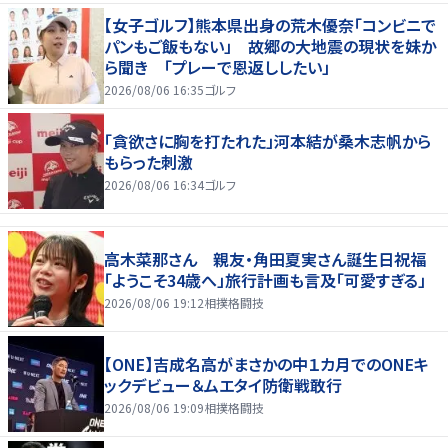
【女子ゴルフ】熊本県出身の荒木優奈「コンビニで
パンもご飯もない」 故郷の大地震の現状を妹か
ら聞き 「プレーで恩返ししたい」
2026/08/06 16:35
ゴルフ
「貪欲さに胸を打たれた」河本結が桑木志帆から
もらった刺激
2026/08/06 16:34
ゴルフ
高木菜那さん 親友・角田夏実さん誕生日祝福
「ようこそ34歳へ」旅行計画も言及「可愛すぎる」
2026/08/06 19:12
相撲格闘技
【ONE】吉成名高がまさかの中１カ月でのONEキ
ックデビュー＆ムエタイ防衛戦敢行
2026/08/06 19:09
相撲格闘技