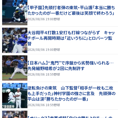
【甲子園】先頭打者弾の東筑・平山護「本当に勝ち
たかったのが一番だけど最後は笑顔で終わろう」
2026/08/06 19:00
野球
大谷翔平４打数１安打も打線つながらず キャッ
チボール再開時期は「近いうちに」とロバーツ監
督
2026/08/06 19:00
野球
【日本ハム】“鬼門”で序盤から劣勢強いられる…
先発細野晴希が２回に先制許す
2026/08/06 18:59
野球
逆転負けの東筑 山下監督「相手が一枚も二枚
も上手だった」神村学園の強さに言及 先頭弾の
平山は涙「勝ちたかったのが一番」
2026/08/06 18:59
野球