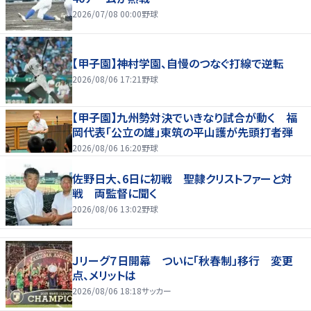
2026/07/08 00:00
野球
【甲子園】神村学園、自慢のつなぐ打線で逆転
2026/08/06 17:21
野球
【甲子園】九州勢対決でいきなり試合が動く 福
岡代表「公立の雄」東筑の平山護が先頭打者弾
2026/08/06 16:20
野球
佐野日大、6日に初戦 聖隷クリストファーと対
戦 両監督に聞く
2026/08/06 13:02
野球
Ｊリーグ７日開幕 ついに「秋春制」移行 変更
点、メリットは
2026/08/06 18:18
サッカー