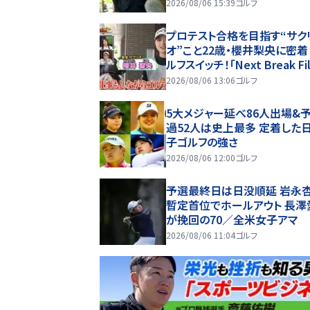
も年間女王あきらめん
2026/08/06 15:39
ゴルフ
プロテスト合格を目指す“サク
オ”こと22歳・櫻井梨央に密
ルフスイッチ！「Next Break Fi
2026/08/06 13:06
ゴルフ
5大メジャー延べ86人出場&
過52人は史上最多 定着した
子ゴルフの強さ
2026/08/06 12:00
ゴルフ
予選最終日は日没順延 岩永
暫定首位でホールアウト 長澤
が挽回の70／全米女子アマ
2026/08/06 11:04
ゴルフ