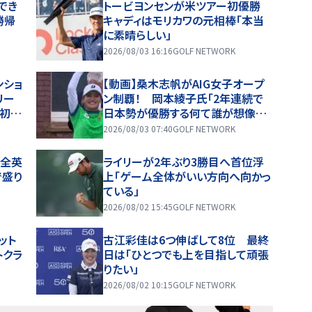
でき
トービヨンセンが米ツアー初優勝
勝帰
キャディはモリカワの元相棒「本当
に素晴らしい」
2026/08/03 16:16
GOLF NETWORK
ンショ
【動画】桑木志帆がAIG女子オープ
リー
ン制覇！ 岡本綾子氏「2年連続で
が初優
日本勢が優勝する何て誰が想像し
イラ
たでしょう？」
2026/08/03 07:40
GOLF NETWORK
が全英
ライリーが2年ぶり3勝目へ首位浮
で盛り
上「ゲーム全体がいい方向へ向かっ
ている」
2026/08/02 15:45
GOLF NETWORK
ット
古江彩佳は6つ伸ばして8位 最終
トクラ
日は「ひとつでも上を目指して頑張
りたい」
2026/08/02 10:15
GOLF NETWORK