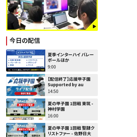
今日の配信
夏季インターハイ バレー
ボールほか
9:00
【配信終了】応援甲子園
Supported by au
14:50
夏の甲子園 1回戦 東筑 -
神村学園
16:00
夏の甲子園 1回戦 聖隷ク
リストファー - 佐野日大