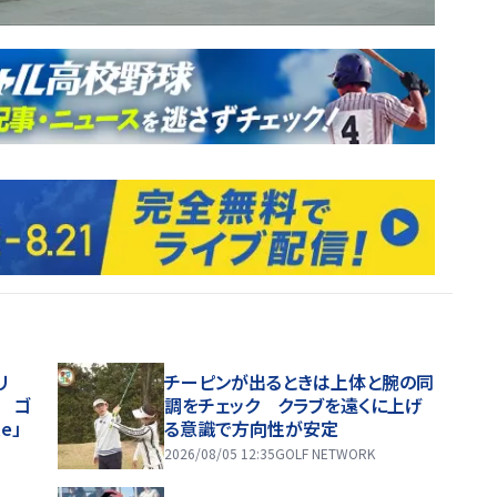
リ
チーピンが出るときは上体と腕の同
着 ゴ
調をチェック クラブを遠くに上げ
le」
る意識で方向性が安定
2026/08/05 12:35
GOLF NETWORK