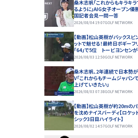
桑木志帆「これからもキラキラ
るように」AIG女子オープン優
国記者会見一問一答
2026/08/04 19:07
GOLF NETWORK
【動画】松山英樹がバックスピ
ットで魅せる！最終日ボギーフ
「64」で5位 トービヨンセン
勝【ロケットクラシック4日目ハ
2026/08/03 12:50
GOLF NETWORK
イト】
桑木志帆、2年連続で日本勢
V「これからもチームジャパン
上げていきたい」
2026/08/03 07:38
GOLF NETWORK
【動画】松山英樹が約20mのパ
を沈めナイスバーディ【ロケッ
シック3日目ハイライト】
2026/08/02 14:57
GOLF NETWORK