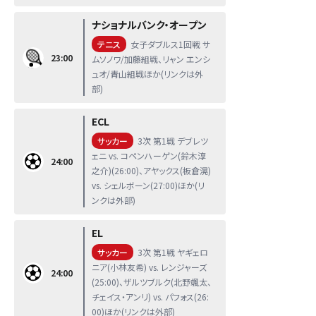
ナショナルバンク・オープン
テニス
女子ダブルス1回戦 サ
23:00
ムソノワ/加藤組戦、リャン エンシ
ュオ/青山組戦ほか(リンクは外
部)
ECL
サッカー
3次 第1戦 デブレツ
ェニ vs. コペンハーゲン(鈴木淳
24:00
之介)(26:00)、アヤックス(板倉滉)
vs. シェルボーン(27:00)ほか(リ
ンクは外部)
EL
サッカー
3次 第1戦 ヤギェロ
ニア(小林友希) vs. レンジャーズ
24:00
(25:00)、ザルツブルク(北野颯太、
チェイス・アンリ) vs. パフォス(26:
00)ほか(リンクは外部)