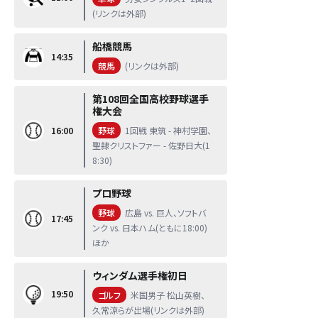
(リンクは外部)
船橋競馬
14:35
競馬
(リンクは外部)
第108回全国高校野球選手
権大会
16:00
野球
1回戦 東筑 - 神村学園、
聖隷クリストファー - 佐野日大(1
8:30)
プロ野球
野球
広島 vs. 巨人、ソフトバ
17:45
ンク vs. 日本ハム(ともに18:00)
ほか
ウィンダム選手権初日
19:50
ゴルフ
米国男子 松山英樹、
久常涼らが出場(リンクは外部)