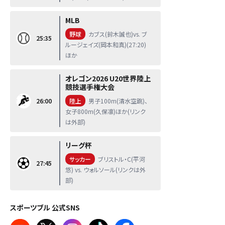
MLB
野球
カブス(鈴木誠也)vs. ブ
25:35
ルージェイズ(岡本和真)(27:20)
ほか
オレゴン2026 U20世界陸上
競技選手権大会
26:00
陸上
男子100m(清水空跳)、
女子800m(久保凛)ほか(リンク
は外部)
リーグ杯
サッカー
ブリストル・C(平河
27:45
悠) vs. ウォルソール(リンクは外
部)
スポーツブル 公式SNS