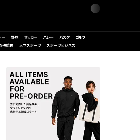
レー
野球
サッカー
バレー
バスケ
ゴルフ
の他競技
大学スポーツ
スポーツビジネス