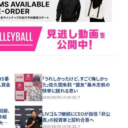
BS番
「うれしかったけど、すごく悔しかっ
し賞金
た」佐久間朱莉 “盟友”桑木志帆の
快挙に揺れる思い
2026/08/06 15:42
ゴルフ
回避、
LIVゴルフ継続にCEOが自信 「非公
本結
表」の投資家と契約合意へ
大差
2026/08/06 13:30
ゴルフ