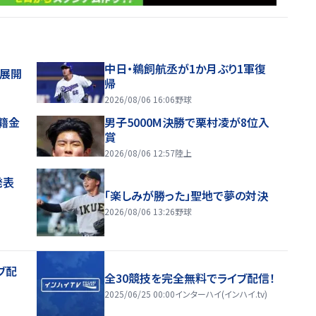
中日・鵜飼航丞が1か月ぶり1軍復
舗展開
帰
2026/08/06 16:06
野球
移籍金
男子5000M決勝で栗村凌が8位入
賞
2026/08/06 12:57
陸上
発表
「楽しみが勝った」聖地で夢の対決
2026/08/06 13:26
野球
ブ配
全30競技を完全無料でライブ配信！
2025/06/25 00:00
インターハイ(インハイ.tv)