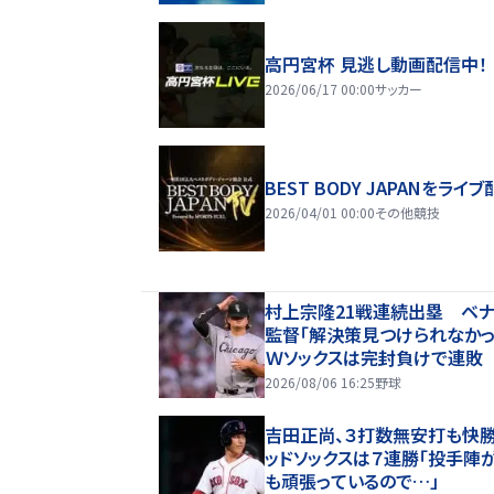
高円宮杯 見逃し動画配信中！
2026/06/17 00:00
サッカー
BEST BODY JAPANをライブ
2026/04/01 00:00
その他競技
村上宗隆21戦連続出塁 ベ
監督「解決策見つけられなかっ
Ｗソックスは完封負けで連敗
2026/08/06 16:25
野球
吉田正尚、３打数無安打も快
ッドソックスは７連勝「投手陣
も頑張っているので…」