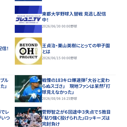
東都大学野球入替戦 見逃し配信
中！
2026/06/30 00:00
野球
王貞治・栗山英樹にとっての甲子園
配信！
とは
2026/06/15 00:00
野球
ナブル
戦慄の183キロ爆速弾「大谷と変わ
た」
らぬスゴさ」 現地ファンは呆然「打
球見えなかった」
2026/08/06 16:25
野球
勝でレ
菅野智之が６回途中３失点で５敗目
がいつ
「粘り強く投げられた」ロッキーズは
完封負け