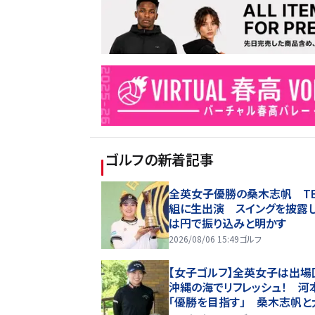
ゴルフ
の新着記事
全英女子優勝の桑木志帆 T
組に生出演 スイングを披露
は円で振り込みと明かす
2026/08/06 15:49
ゴルフ
【女子ゴルフ】全英女子は出場
沖縄の海でリフレッシュ！ 河
「優勝を目指す」 桑木志帆と