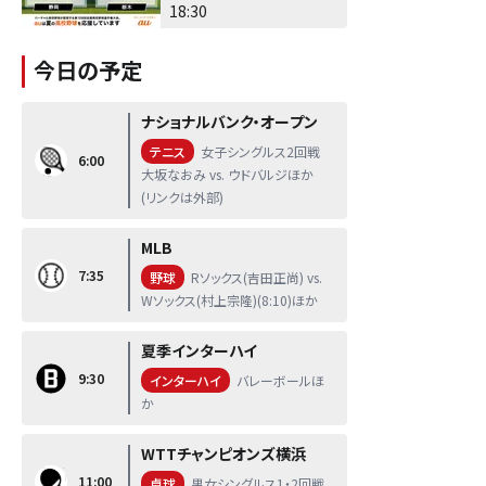
18:30
今日の予定
ナショナルバンク・オープン
テニス
女子シングルス2回戦
6:00
大坂なおみ vs. ウドバルジほか
(リンクは外部)
MLB
7:35
野球
Rソックス(吉田正尚) vs.
Wソックス(村上宗隆)(8:10)ほか
夏季インターハイ
9:30
インターハイ
バレーボールほ
か
WTTチャンピオンズ横浜
11:00
卓球
男女シングルス1・2回戦