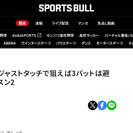
競技
速報
ライブ配信
マンガ
見逃し動画
野球
dodaSPORTS
センバツ高校野球
高校サッカー
バーチャル春高バ
（新しいタブで開く）
ABEMA
ウインタースポーツ
パラスポーツ
ダンス
モータースポーツ
そ
は避けられる パッティングレッスン2
ジャストタッチで狙えば3パットは避
スン2
しましょう。