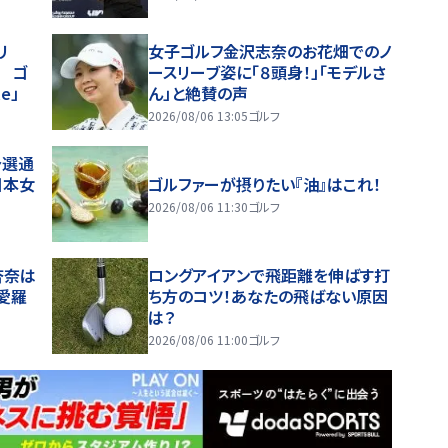
リ
女子ゴルフ金沢志奈のお花畑でのノ
着 ゴ
ースリーブ姿に「８頭身！」「モデルさ
le」
ん」と絶賛の声
2026/08/06 13:05
ゴルフ
予選通
日本女
ゴルファーが摂りたい『油』はこれ！
2026/08/06 11:30
ゴルフ
杏奈は
ロングアイアンで飛距離を伸ばす打
愛羅
ち方のコツ！あなたの飛ばない原因
は？
2026/08/06 11:00
ゴルフ